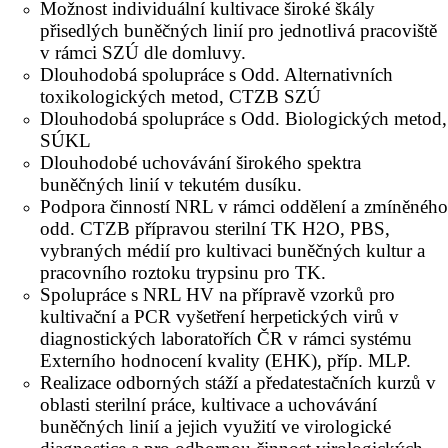
Možnost individuální kultivace široké škály
přisedlých buněčných linií pro jednotlivá pracoviště
v rámci SZÚ dle domluvy.
Dlouhodobá spolupráce s Odd. Alternativních
toxikologických metod, CTZB SZÚ
Dlouhodobá spolupráce s Odd. Biologických metod,
SÚKL
Dlouhodobé uchovávání širokého spektra
buněčných linií v tekutém dusíku.
Podpora činností NRL v rámci oddělení a zmíněného
odd. CTZB přípravou sterilní TK H2O, PBS,
vybraných médií pro kultivaci buněčných kultur a
pracovního roztoku trypsinu pro TK.
Spolupráce s NRL HV na přípravě vzorků pro
kultivační a PCR vyšetření herpetických virů v
diagnostických laboratořích ČR v rámci systému
Externího hodnocení kvality (EHK), příp. MLP.
Realizace odborných stáží a předatestačních kurzů v
oblasti sterilní práce, kultivace a uchovávání
buněčných linií a jejich využití ve virologické