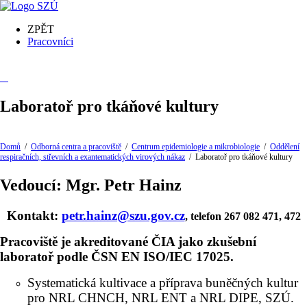
ZPĚT
Pracovníci
Laboratoř pro tkáňové kultury
Domů
/
Odborná centra a pracoviště
/
Centrum epidemiologie a mikrobiologie
/
Oddělení
respiračních, střevních a exantematických virových nákaz
/
Laboratoř pro tkáňové kultury
Vedoucí:
Mgr. Petr Hainz
Kontakt:
petr.hainz@szu.gov.cz
, telefon 267 082 471, 472
Pracoviště je akreditované ČIA jako zkušební
laboratoř podle ČSN EN ISO/IEC 17025.
Systematická kultivace a příprava buněčných kultur
pro NRL CHNCH, NRL ENT a NRL DIPE, SZÚ.