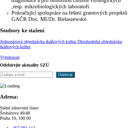
diagnostice a pro odbornou činnost virologických
,resp. mikrobiologických laboratoří.
Pokračující spolupráce na řešení grantových projektů
GAČR Doc. MUDr. Bielaszewské.
Soubory ke stažení
Jednorázová objednávka tkáňových kultur
Dlouhodobá objednávka
tkáňových kultur
Vytisknout
Odebírejte aktuality SZÚ
Adresa:
Státní zdravotní ústav
Šrobárova 49/48
Praha 10, 100 00
267 081 111