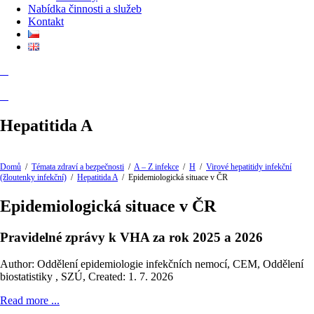
Nabídka činnosti a služeb
Kontakt
Hepatitida A
Domů
/
Témata zdraví a bezpečnosti
/
A – Z infekce
/
H
/
Virové hepatitidy infekční
(žloutenky infekční)
/
Hepatitida A
/
Epidemiologická situace v ČR
Epidemiologická situace v ČR
Pravidelné zprávy k VHA za rok 2025 a 2026
Author: Oddělení epidemiologie infekčních nemocí, CEM, Oddělení
biostatistiky , SZÚ
,
Created: 1. 7. 2026
Read more ...