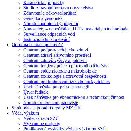
Kosmetické přípravky
Studie zdravotního stavu obyvatelstva
Zdravotní a očkovací průkaz
Genetika a genomika
Národní antibiotický program
Nanosafety – nanočástice, UFPs, materiály a technologie
Surveillance odpadních vod
Institucionální stravování
Odborná centra a pracoviště
Centrum podpory veřejného zdraví
Centrum zdraví a životního prostředí
Centrum zdraví, výživy a potravin
Centrum hygieny práce a pracovního lékařství
Centrum epidemiologie a mikrobiologie
Centrum toxikologie a zdravotní bezpečnosti
Centrum pro hodnocení rizik chemických látek
Úsek náměstka pro právo a strategii
Útvar ředitele
Úsek náměstka pro ekonomickou a technickou činnost
Národní referenční pracoviště
Spolupráce a poradní orgány MZ ČR
Věda, výzkum
Vědecká rada SZÚ
Výzkumné projekty
Publikované výsledky vědy a výzkumu SZÚ