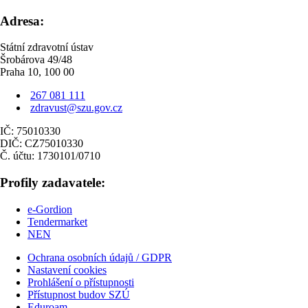
Adresa:
Státní zdravotní ústav
Šrobárova 49/48
Praha 10, 100 00
267 081 111
zdravust@szu.gov.cz
IČ: 75010330
DIČ: CZ75010330
Č. účtu: 1730101/0710
Profily zadavatele:
e-Gordion
Tendermarket
NEN
Ochrana osobních údajů / GDPR
Nastavení cookies
Prohlášení o přístupnosti
Přístupnost budov SZÚ
Eduroam