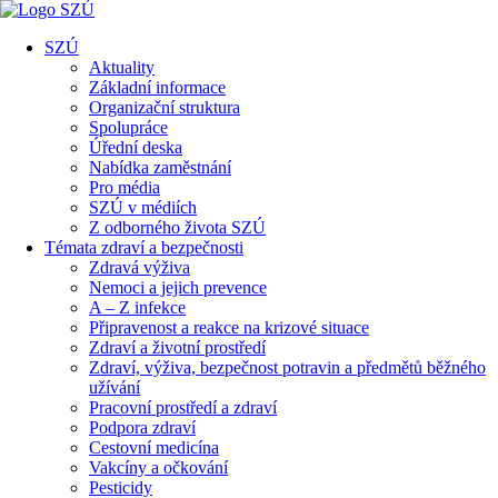
SZÚ
Aktuality
Základní informace
Organizační struktura
Spolupráce
Úřední deska
Nabídka zaměstnání
Pro média
SZÚ v médiích
Z odborného života SZÚ
Témata zdraví a bezpečnosti
Zdravá výživa
Nemoci a jejich prevence
A – Z infekce
Připravenost a reakce na krizové situace
Zdraví a životní prostředí
Zdraví, výživa, bezpečnost potravin a předmětů běžného
užívání
Pracovní prostředí a zdraví
Podpora zdraví
Cestovní medicína
Vakcíny a očkování
Pesticidy