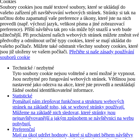
Cookies
Soubory cookies jsou malé textové soubory, které se ukládají do
vašeho zařízení při navštěvování webových stránek. Stránky si tak na
určitou dobu zapamatují vaše preference a úkony, které jste na nich
provedli (např. výchozí jazyk, velikost písma a jiné zobrazovací
preference). Příští návštěva tak pro vás může být snazší a web bude
užitečnější. Při procházení našich webových stránek můžete změnit své
předvolby a odmítnout určité typy cookies, které se mají ukládat do
vašeho počítače. Můžete také odstranit všechny soubory cookies, které
jsou již uloženy ve vašem počítači.
Přečtěte si naše zásady používání
souborů cookie
Technické / nezbytné
Tyto soubory cookie nejsou volitelné a není možné je vypnout.
Jsou nezbytné pro fungování webových stránek. Většinou jsou
nastavené jako odezva na akce, které jste provedli a neukládají
žádné osobní identifikovatelné informace.
Statistické
Pomáhají nám zlepšovat funkčnost a strukturu webových
stránek na základě toho, jak se webové stránky používají.
Můžeme na základě nich sledovat, které stránky jsou
nejnavštěvovanější a jakým způsobem se návštěvnici na webu
pohybují.
Preferenční
Mají za úkol udržet hodnoty, které si uživatel během návštěvy