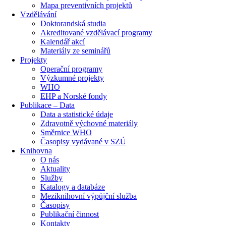
Mapa preventivních projektů
Vzdělávání
Doktorandská studia
Akreditované vzdělávací programy
Kalendář akcí
Materiály ze seminářů
Projekty
Operační programy
Výzkumné projekty
WHO
EHP a Norské fondy
Publikace – Data
Data a statistické údaje
Zdravotně výchovné materiály
Směrnice WHO
Časopisy vydávané v SZÚ
Knihovna
O nás
Aktuality
Služby
Katalogy a databáze
Meziknihovní výpůjční služba
Časopisy
Publikační činnost
Kontakty