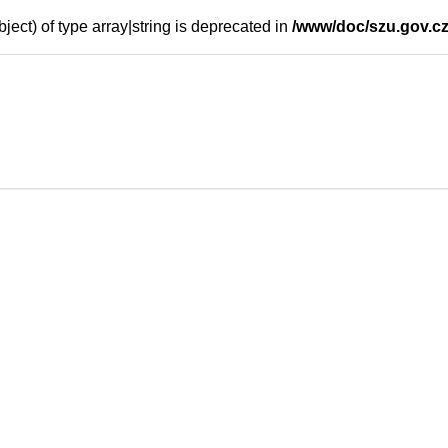
ject) of type array|string is deprecated in
/www/doc/szu.gov.cz