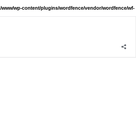
/www/wp-content/plugins/wordfence/vendor/wordfence/wf-