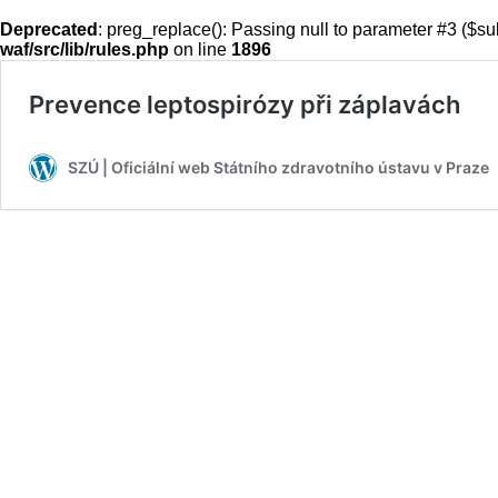
Deprecated
: preg_replace(): Passing null to parameter #3 ($sub
waf/src/lib/rules.php
on line
1896
Prevence leptospirózy při záplavách
SZÚ | Oficiální web Státního zdravotního ústavu v Praze