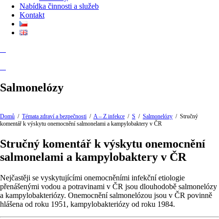
Nabídka činnosti a služeb
Kontakt
Salmonelózy
Domů
/
Témata zdraví a bezpečnosti
/
A – Z infekce
/
S
/
Salmonelózy
/
Stručný
komentář k výskytu onemocnění salmonelami a kampylobaktery v ČR
Stručný komentář k výskytu onemocnění
salmonelami a kampylobaktery v ČR
Nejčastěji se vyskytujícími onemocněními infekční etiologie
přenášenými vodou a potravinami v ČR jsou dlouhodobě salmonelózy
a kampylobakteriózy. Onemocnění salmonelózou jsou v ČR povinně
hlášena od roku 1951, kampylobakteriózy od roku 1984.