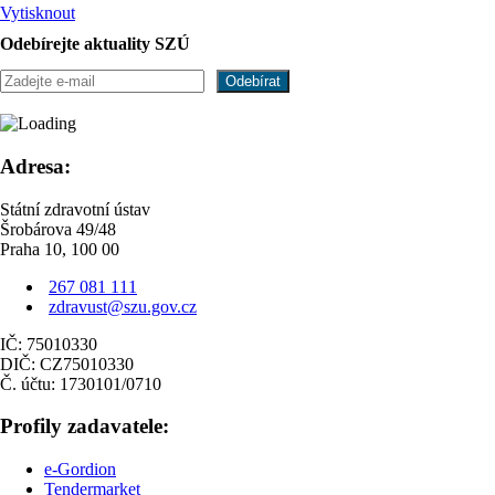
Vytisknout
Odebírejte aktuality SZÚ
Adresa:
Státní zdravotní ústav
Šrobárova 49/48
Praha 10, 100 00
267 081 111
zdravust@szu.gov.cz
IČ: 75010330
DIČ: CZ75010330
Č. účtu: 1730101/0710
Profily zadavatele:
e-Gordion
Tendermarket