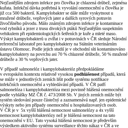
Nejčastějším zdrojem infekce pro člověka je chlazená drůbež, zejména
kuřata. Infekční dávka potřebná k vyvolání onemocnění u člověka je
již cca 500 bakterií. Kampylobakter se dále může vyskytnout u
mražené drůbeže, vepřových jater a dalších syrových potravin
živočišného původu. Málo známým zdrojem infekce je kontaminace
vod rybníků a jezer z trusu divokých ptáků Nejčastějším suspektním
vehikulem při epidemiologických šetřeních je kuře a mleté maso.
Výskyt kampylobakterů u zvířat i v potravinách v ČR sleduje Národní
referenční laboratoř pro kampylobaktery na Státním veterinárním
ústavu Olomouc. Podle jejich studií je v obchodní síti kontaminováno
kampylobaktery na povrchu asi 70 % chlazené drůbeže, 50 % mražené
drůbeže a 30 % vepřových jater.
V případě salmonelóz i kampylobakterióz předpokládáme
v evropském kontextu relativně vysokou
podhlášenost
případů, která
se může v jednotlivých zemích lišit podle systému notifikace
infekčních onemocnění a vyhledávání případů. V ČR patří
salmonelóza i kampylobakterióza mezi povinně hlášená onemocnění
podle vyhlášky MZ ČR č. 473/2008 Sb. V jiných zemích může být
systém sledování pouze částečný a zaznamenává např. jen epidemické
výskyty nebo jen případy onemocnění u hospitalizovaných osob.
V ČR je v 5x vyšší hlášená nemocnost salmonelózy a 4x vyšší
nemocnost kampylobakteriózy než je hlášená nemocnost na tato
onemocnění v EU. Tato vysoká hlášená nemocnost je především
výsledkem aktivního systému surveillance těchto nákaz v ČR a ve