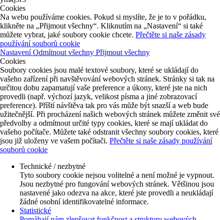
Cookies
Na webu používáme cookies. Pokud si myslíte, že je to v pořádku,
klikněte na „Přijmout všechny“. Kliknutím na „Nastavení“ si také
můžete vybrat, jaké soubory cookie chcete.
Přečtěte si naše zásady
používání souborů cookie
Nastavení
Odmítnout všechny
Přijmout všechny
Cookies
Soubory cookies jsou malé textové soubory, které se ukládají do
vašeho zařízení při navštěvování webových stránek. Stránky si tak na
určitou dobu zapamatují vaše preference a úkony, které jste na nich
provedli (např. výchozí jazyk, velikost písma a jiné zobrazovací
preference). Příští návštěva tak pro vás může být snazší a web bude
užitečnější. Při procházení našich webových stránek můžete změnit své
předvolby a odmítnout určité typy cookies, které se mají ukládat do
vašeho počítače. Můžete také odstranit všechny soubory cookies, které
jsou již uloženy ve vašem počítači.
Přečtěte si naše zásady používání
souborů cookie
Technické / nezbytné
Tyto soubory cookie nejsou volitelné a není možné je vypnout.
Jsou nezbytné pro fungování webových stránek. Většinou jsou
nastavené jako odezva na akce, které jste provedli a neukládají
žádné osobní identifikovatelné informace.
Statistické
Pomáhají nám zlepšovat funkčnost a strukturu webových