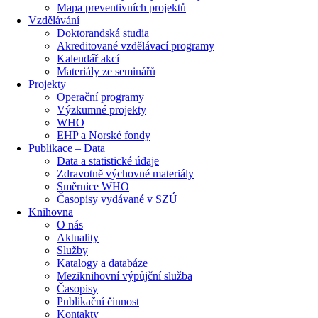
Mapa preventivních projektů
Vzdělávání
Doktorandská studia
Akreditované vzdělávací programy
Kalendář akcí
Materiály ze seminářů
Projekty
Operační programy
Výzkumné projekty
WHO
EHP a Norské fondy
Publikace – Data
Data a statistické údaje
Zdravotně výchovné materiály
Směrnice WHO
Časopisy vydávané v SZÚ
Knihovna
O nás
Aktuality
Služby
Katalogy a databáze
Meziknihovní výpůjční služba
Časopisy
Publikační činnost
Kontakty