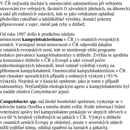
V ČR nejčastěji dochází k onemocnění salmonelózou při veřejném
stravování (ve veřejných, školních či závodních jídelnách, na táborech)
a také při rodinných oslavách, kde se jako vehikulum uplatňují
především cukrářské a lahůdkářské výrobky, domácí pokrmy
připravované z vajec, méně pak ryby a drůbež.
Od roku 1997 došlo k prudkému nárůstu
nemocnosti
kampylobakteriózou
v ČR i v ostatních evropských
zemích. Vzestupný trend nemocnosti v ČR odpovídá údajům
z ostatních evropských zemí, kde se monitoruje efekt programu
redukce prevalence kampylobakteriózy u drůbeže. Zvýšila se spotřeba
a konzumace drůbeže v ČR a Evropě a také vzrostl počet
mikrobiologických laboratoří, které rutinně vyšetřují vzorky na
přítomnost kampylobakterů. Onemocnění kampylobakteriózou v ČR
má charakter sporadických případů a rodinných výskytů (>93 %
výskytů). Nejedná se o klasické epidemie, jako je tomu v případě
salmonelózy. Nejčastějším etiologickým agens u kampylobakterióz byl
a nadále zůstává
Camylobacter jejuni
.
Campylobacter spp
.
má široké hostitelské spektrum; vyskytuje se v
trávicím traktu člověka a mnoha druhů zvířat. Podle informací Státní
veterinární správy byl kampylobakter prokázán ve slepých střevech u
cca 60 % brojlerů vyšetřených na jatkách v ČR. Výskyt u drůbeže
v ostatních zemích Evropy je obdobný, pouze v severských státech
nižší (odlišné klima, odlišná opatření na farmách a jatkách).