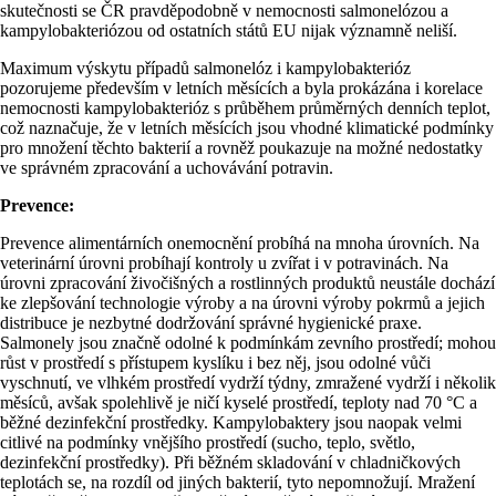
skutečnosti se ČR pravděpodobně v nemocnosti salmonelózou a
kampylobakteriózou od ostatních států EU nijak významně neliší.
Maximum výskytu případů salmonelóz i kampylobakterióz
pozorujeme především v letních měsících a byla prokázána i korelace
nemocnosti kampylobakterióz s průběhem průměrných denních teplot,
což naznačuje, že v letních měsících jsou vhodné klimatické podmínky
pro množení těchto bakterií a rovněž poukazuje na možné nedostatky
ve správném zpracování a uchovávání potravin.
Prevence:
Prevence alimentárních onemocnění probíhá na mnoha úrovních. Na
veterinární úrovni probíhají kontroly u zvířat i v potravinách. Na
úrovni zpracování živočišných a rostlinných produktů neustále dochází
ke zlepšování technologie výroby a na úrovni výroby pokrmů a jejich
distribuce je nezbytné dodržování správné hygienické praxe.
Salmonely jsou značně odolné k podmínkám zevního prostředí; mohou
růst v prostředí s přístupem kyslíku i bez něj, jsou odolné vůči
vyschnutí, ve vlhkém prostředí vydrží týdny, zmražené vydrží i několik
měsíců, avšak spolehlivě je ničí kyselé prostředí, teploty nad 70 °C a
běžné dezinfekční prostředky. Kampylobaktery jsou naopak velmi
citlivé na podmínky vnějšího prostředí (sucho, teplo, světlo,
dezinfekční prostředky). Při běžném skladování v chladničkových
teplotách se, na rozdíl od jiných bakterií, tyto nepomnožují. Mražení