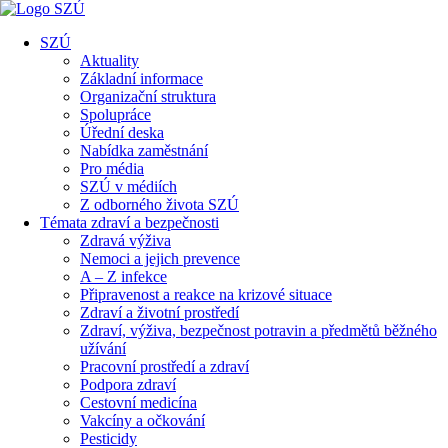
SZÚ
Aktuality
Základní informace
Organizační struktura
Spolupráce
Úřední deska
Nabídka zaměstnání
Pro média
SZÚ v médiích
Z odborného života SZÚ
Témata zdraví a bezpečnosti
Zdravá výživa
Nemoci a jejich prevence
A – Z infekce
Připravenost a reakce na krizové situace
Zdraví a životní prostředí
Zdraví, výživa, bezpečnost potravin a předmětů běžného
užívání
Pracovní prostředí a zdraví
Podpora zdraví
Cestovní medicína
Vakcíny a očkování
Pesticidy