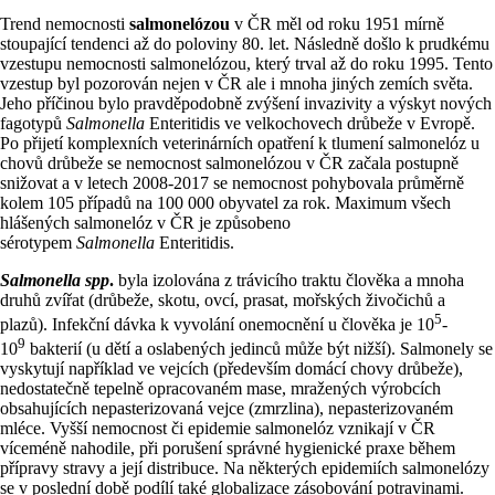
Trend nemocnosti
salmonelózou
v ČR měl od roku 1951 mírně
stoupající tendenci až do poloviny 80. let. Následně došlo k prudkému
vzestupu nemocnosti salmonelózou, který trval až do roku 1995. Tento
vzestup byl pozorován nejen v ČR ale i mnoha jiných zemích světa.
Jeho příčinou bylo pravděpodobně zvýšení invazivity a výskyt nových
fagotypů
Salmonella
Enteritidis ve velkochovech drůbeže v Evropě.
Po přijetí komplexních veterinárních opatření k tlumení salmonelóz u
chovů drůbeže se nemocnost salmonelózou v ČR začala postupně
snižovat a v letech 2008-2017 se nemocnost pohybovala průměrně
kolem 105 případů na 100 000 obyvatel za rok. Maximum všech
hlášených salmonelóz v ČR je způsobeno
sérotypem
Salmonella
Enteritidis.
Salmonella spp
.
byla izolována z trávicího traktu člověka a mnoha
druhů zvířat (drůbeže, skotu, ovcí, prasat, mořských živočichů a
5
plazů). Infekční dávka k vyvolání onemocnění u člověka je 10
-
9
10
bakterií (u dětí a oslabených jedinců může být nižší). Salmonely se
vyskytují například ve vejcích (především domácí chovy drůbeže),
nedostatečně tepelně opracovaném mase, mražených výrobcích
obsahujících nepasterizovaná vejce (zmrzlina), nepasterizovaném
mléce. Vyšší nemocnost či epidemie salmonelóz vznikají v ČR
víceméně nahodile, při porušení správné hygienické praxe během
přípravy stravy a její distribuce. Na některých epidemiích salmonelózy
se v poslední době podílí také globalizace zásobování potravinami.