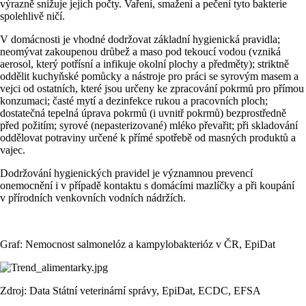
výrazně snižuje jejich počty. Vaření, smažení a pečení tyto bakterie
spolehlivě ničí.
V domácnosti je vhodné dodržovat základní hygienická pravidla;
neomývat zakoupenou drůbež a maso pod tekoucí vodou (vzniká
aerosol, který potřísní a infikuje okolní plochy a předměty); striktně
oddělit kuchyňské pomůcky a nástroje pro práci se syrovým masem a
vejci od ostatních, které jsou určeny ke zpracování pokrmů pro přímou
konzumaci; časté mytí a dezinfekce rukou a pracovních ploch;
dostatečná tepelná úprava pokrmů (i uvnitř pokrmů) bezprostředně
před požitím; syrové (nepasterizované) mléko převařit; při skladování
oddělovat potraviny určené k přímé spotřebě od masných produktů a
vajec.
Dodržování hygienických pravidel je významnou prevencí
onemocnění i v případě kontaktu s domácími mazlíčky a při koupání
v přírodních venkovních vodních nádržích.
Graf: Nemocnost salmonelóz a kampylobakterióz v ČR, EpiDat
Zdroj: Data Státní veterinární správy, EpiDat, ECDC, EFSA