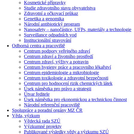
Kosmetické přípravky
Studie zdravotního stavu obyvatelstva
Zdravotní a očkovací průkaz
Genetika a genomika
Národní antibiotický program
Nanosafety – nanočástice, UFPs, materiály a technologie
Surveillance odpadních vod
Institucionální stravování
Odborná centra a pracoviště
Centrum podpory veřejného zdraví
Centrum zdraví a životního prostředí
Centrum zdraví, výživy a potravin
Centrum hygieny práce a pracovního lékařství
Centrum epidemiologie a mikrobiologie
Centrum toxikologie a zdravotní bezpečnosti
Centrum pro hodnocení rizik chemických látek
Úsek náměstka pro právo a strategii
Útvar ředitele
Úsek náměstka pro ekonomickou a technickou činnost
Národní referenční pracoviště
Spolupráce a poradní orgány MZ ČR
Věda, výzkum
Vědecká rada SZÚ
Výzkumné projekty
Publikované výsledky vědy a výzkumu SZÚ