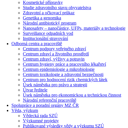
Kosmetické přípravky
Studie zdravotního stavu obyvatelstva
Zdravotní a očkovací průkaz
Genetika a genomika
Národní antibiotický program
Nanosafety – nanočástice, UFPs, materiály a technologie
Surveillance odpadních vod
Institucionální stravování
Odborná centra a pracoviště
Centrum podpory veřejného zdraví
Centrum zdraví a životního prostředí
Centrum zdraví, výživy a potravin
Centrum hygieny práce a pracovního lékařství
Centrum epidemiologie a mikrobiologie
Centrum toxikologie a zdravotní bezpečnosti
Centrum pro hodnocení rizik chemických látek
Úsek náměstka pro právo a strategii
Útvar ředitele
Úsek náměstka pro ekonomickou a technickou činnost
Národní referenční pracoviště
Spolupráce a poradní orgány MZ ČR
Věda, výzkum
Vědecká rada SZÚ
Výzkumné projekty
Publikované výsledky vědy a výzkumu SZÚ