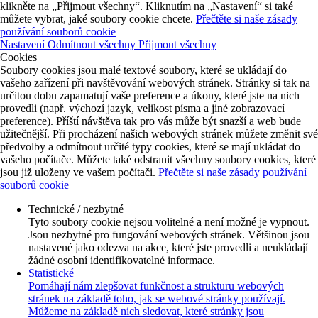
klikněte na „Přijmout všechny“. Kliknutím na „Nastavení“ si také
můžete vybrat, jaké soubory cookie chcete.
Přečtěte si naše zásady
používání souborů cookie
Nastavení
Odmítnout všechny
Přijmout všechny
Cookies
Soubory cookies jsou malé textové soubory, které se ukládají do
vašeho zařízení při navštěvování webových stránek. Stránky si tak na
určitou dobu zapamatují vaše preference a úkony, které jste na nich
provedli (např. výchozí jazyk, velikost písma a jiné zobrazovací
preference). Příští návštěva tak pro vás může být snazší a web bude
užitečnější. Při procházení našich webových stránek můžete změnit své
předvolby a odmítnout určité typy cookies, které se mají ukládat do
vašeho počítače. Můžete také odstranit všechny soubory cookies, které
jsou již uloženy ve vašem počítači.
Přečtěte si naše zásady používání
souborů cookie
Technické / nezbytné
Tyto soubory cookie nejsou volitelné a není možné je vypnout.
Jsou nezbytné pro fungování webových stránek. Většinou jsou
nastavené jako odezva na akce, které jste provedli a neukládají
žádné osobní identifikovatelné informace.
Statistické
Pomáhají nám zlepšovat funkčnost a strukturu webových
stránek na základě toho, jak se webové stránky používají.
Můžeme na základě nich sledovat, které stránky jsou