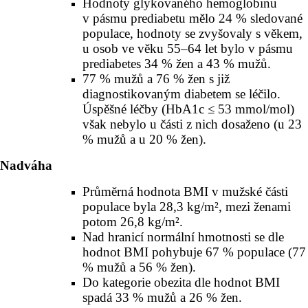
Hodnoty glykovaného hemoglobinu
v pásmu predia­betu mělo 24 % sledované
populace, hodnoty se zvyšovaly s věkem,
u osob ve věku 55–64 let bylo v pásmu
prediabetes 34 % žen a 43 % mužů.
77 % mužů a 76 % žen s již
diagnostikovaným diabetem se léčilo.
Úspěšné léčby (HbA1c ≤ 53 mmol/mol)
však nebylo u části z nich dosaženo (u 23
% mužů a u 20 % žen).
Nadváha
Průměrná hodnota BMI v mužské části
populace byla 28,3 kg/m², mezi ženami
potom 26,8 kg/m².
Nad hranicí normální hmotnosti se dle
hodnot BMI pohybuje 67 % populace (77
% mužů a 56 % žen).
Do kategorie obezita dle hodnot BMI
spadá 33 % mužů a 26 % žen.