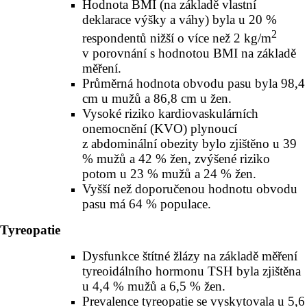
Hodnota BMI (na základě vlastní
deklarace výšky a váhy) byla u 20 %
2
respondentů nižší o více než 2 kg/m
v porovnání s hodnotou BMI na základě
měření.
Průměrná hodnota obvodu pasu byla 98,4
cm u mužů a 86,8 cm u žen.
Vysoké riziko kardiovaskulárních
onemocnění (KVO) plynoucí
z abdominální obezity bylo zjištěno u 39
% mužů a 42 % žen, zvýšené riziko
potom u 23 % mužů a 24 % žen.
Vyšší než doporučenou hod­notu obvodu
pasu má 64 % populace.
Tyreopatie
Dysfunkce štítné žlázy na základě měření
tyreoidálního hormonu TSH byla zjištěna
u 4,4 % mužů a 6,5 % žen.
Prevalence tyreopatie se vyskytovala u 5,6