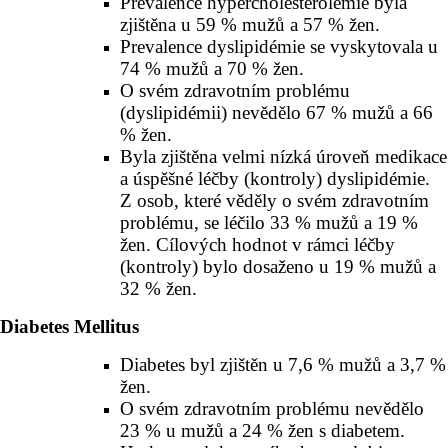
Prevalence hypercholesterolémie byla
zjištěna u 59 % mužů a 57 % žen.
Prevalence dyslipidémie se vyskytovala u
74 % mužů a 70 % žen.
O svém zdravotním problému
(dyslipidémii) nevědělo 67 % mužů a 66
% žen.
Byla zjištěna velmi nízká úroveň medikace
a úspěšné léčby (kontroly) dyslipidémie.
Z osob, které věděly o svém zdravotním
problému, se léčilo 33 % mužů a 19 %
žen. Cílových hodnot v rámci léčby
(kontroly) bylo dosaženo u 19 % mužů a
32 % žen.
Diabetes Mellitus
Diabetes byl zjištěn u 7,6 % mužů a 3,7 %
žen.
O svém zdravotním problému nevědělo
23 % u mužů a 24 % žen s diabetem.