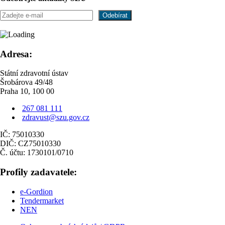
Adresa:
Státní zdravotní ústav
Šrobárova 49/48
Praha 10, 100 00
267 081 111
zdravust@szu.gov.cz
IČ: 75010330
DIČ: CZ75010330
Č. účtu: 1730101/0710
Profily zadavatele:
e-Gordion
Tendermarket
NEN