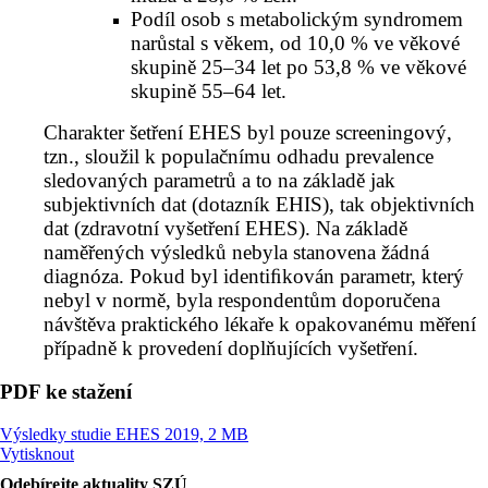
Podíl osob s metabolickým syndromem
narůstal s věkem, od 10,0 % ve věkové
skupině 25–34 let po 53,8 % ve věkové
skupině 55–64 let.
Charakter šetření EHES byl pouze screeningový,
tzn., sloužil k populačnímu odhadu prevalence
sledovaných parametrů a to na základě jak
subjektivních dat (dotazník EHIS), tak objektivních
dat (zdravotní vyšetření EHES). Na základě
naměřených výsledků nebyla stanovena žádná
diagnóza. Pokud byl identiﬁko­ván parametr, který
nebyl v normě, byla respondentům doporučena
návštěva praktického lékaře k opakovanému měření
případně k provedení doplňujících vyšetření.
PDF ke stažení
Výsledky studie EHES 2019, 2 MB
Vytisknout
Odebírejte aktuality SZÚ