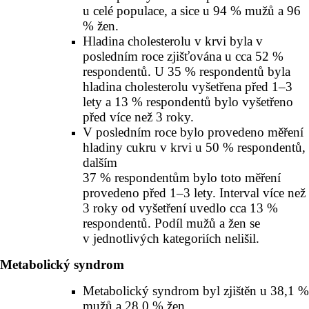
u celé populace, a sice u 94 % mužů a 96
% žen.
Hladina cholesterolu v krvi byla v
posledním roce zjišťována u cca 52 %
respondentů. U 35 % respondentů byla
hladina cholesterolu vyšetřena před 1–3
lety a 13 % respondentů bylo vyšetřeno
před více než 3 roky.
V posledním roce bylo provedeno měření
hladiny cukru v krvi u 50 % respondentů,
dalším
37 % respondentům bylo toto měření
provedeno před 1–3 lety. Interval více než
3 roky od vyšetření uvedlo cca 13 %
respondentů. Podíl mužů a žen se
v jednotlivých kategoriích nelišil.
Metabolický syndrom
Metabolický syndrom byl zjištěn u 38,1 %
mužů a 28,0 % žen.