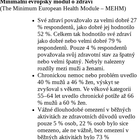
Minimální evropský modul o zdraví
(The Minimum European Health Module – MEHM)
Své zdraví považovalo za velmi dobré 27
% respondentů, jako dobré jej hodnotilo
52 %. Celkem tak hodnotilo své zdraví
jako dobré nebo velmi dobré 79 %
respondentů. Pouze 4 % respondentů
považovala svůj zdravotní stav za špatný
nebo velmi špatný. Nebyly nalezeny
rozdíly mezi muži a ženami.
Chronickou nemoc nebo problém uvedlo
40 % mužů a 46 % žen, výskyt se
zvyšoval s věkem. Ve věkové kategorii
55–64 let uvedlo chronické potíže až 66
% mužů a 60 % žen.
Vážné dlouhodobé omezení v běžných
aktivitách ze zdravotních důvodů uvedlo
pouze 5 % osob, 22 % osob bylo sice
omezeno, ale ne vážně, bez omezení v
běžných aktivitách bylo 73 %