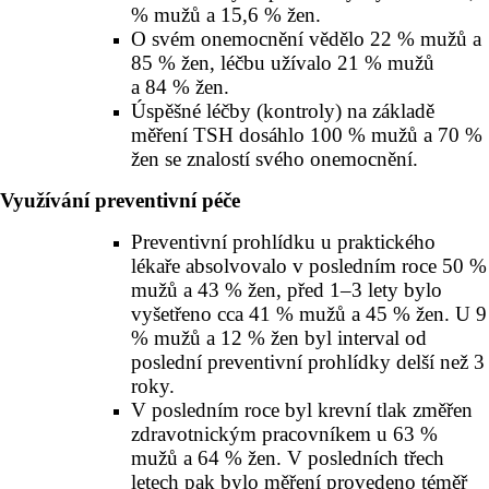
% mužů a 15,6 % žen.
O svém onemocnění vědělo 22 % mužů a
85 % žen, léčbu užívalo 21 % mužů
a 84 % žen.
Úspěšné léčby (kontroly) na základě
měření TSH dosáhlo 100 % mužů a 70 %
žen se znalostí svého onemocnění.
Využívání preventivní péče
Preventivní prohlídku u praktického
lékaře absolvovalo v posledním roce 50 %
mužů a 43 % žen, před 1–3 lety bylo
vyšetřeno cca 41 % mužů a 45 % žen. U 9
% mužů a 12 % žen byl interval od
poslední preventivní prohlídky delší než 3
roky.
V posledním roce byl krevní tlak změřen
zdravotnickým pracovníkem u 63 %
mužů a 64 % žen. V posledních třech
letech pak bylo měření provedeno téměř