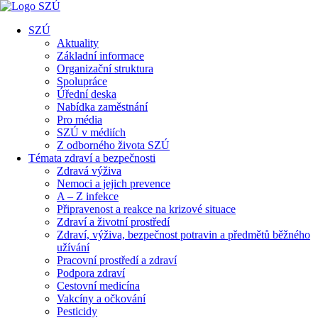
SZÚ
Aktuality
Základní informace
Organizační struktura
Spolupráce
Úřední deska
Nabídka zaměstnání
Pro média
SZÚ v médiích
Z odborného života SZÚ
Témata zdraví a bezpečnosti
Zdravá výživa
Nemoci a jejich prevence
A – Z infekce
Připravenost a reakce na krizové situace
Zdraví a životní prostředí
Zdraví, výživa, bezpečnost potravin a předmětů běžného
užívání
Pracovní prostředí a zdraví
Podpora zdraví
Cestovní medicína
Vakcíny a očkování
Pesticidy