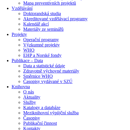
Mapa preventivních projektů
Vzdělávání
Doktorandská studia
Akreditované vzdělávací programy
Kalendář akcí
Materiály ze seminářů
Projekty
Operační programy
Výzkumné projekty
WHO
EHP a Norské fondy
Publikace – Data
Data a statistické údaje
Zdravotně výchovné materiály
Směrnice WHO
Časopisy vydávané v SZÚ
Knihovna
O nás
Aktuality
Služby
Katalogy a databáze
Meziknihovní výpůjční služba
Časopisy
Publikační činnost
Kontakty