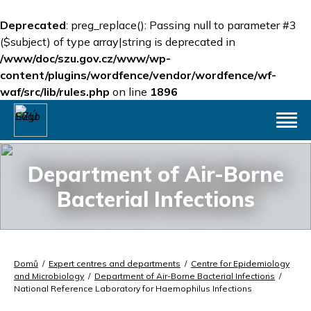
Deprecated
: preg_replace(): Passing null to parameter #3
($subject) of type array|string is deprecated in
/www/doc/szu.gov.cz/www/wp-
content/plugins/wordfence/vendor/wordfence/wf-
waf/src/lib/rules.php
on line
1896
Department of Air-Borne
Bacterial Infections
Domů
/
Expert centres and departments
/
Centre for Epidemiology
and Microbiology
/
Department of Air-Borne Bacterial Infections
/
National Reference Laboratory for Haemophilus Infections