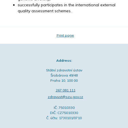
successfully participates in the international external
quality assessment schemes.
Print page
Address:
Státní zdravotní ústav
Šrobárova 49/48
Praha 10, 100 00
267 081 111
zdravust@szu.gov.cz
IČ: 75010330
DIČ: CZ75010330
Č. účtu: 1730101/0710