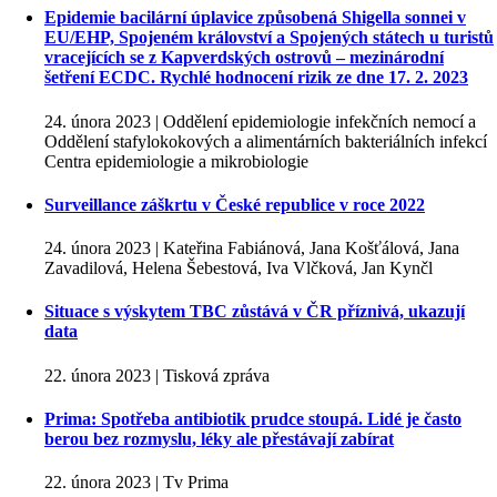
Epidemie bacilární úplavice způsobená Shigella sonnei v
EU/EHP, Spojeném království a Spojených státech u turistů
vracejících se z Kapverdských ostrovů – mezinárodní
šetření ECDC. Rychlé hodnocení rizik ze dne 17. 2. 2023
24. února 2023 | Oddělení epidemiologie infekčních nemocí a
Oddělení stafylokokových a alimentárních bakteriálních infekcí
Centra epidemiologie a mikrobiologie
Surveillance záškrtu v České republice v roce 2022
24. února 2023 | Kateřina Fabiánová, Jana Košťálová, Jana
Zavadilová, Helena Šebestová, Iva Vlčková, Jan Kynčl
Situace s výskytem TBC zůstává v ČR příznivá, ukazují
data
22. února 2023 | Tisková zpráva
Prima: Spotřeba antibiotik prudce stoupá. Lidé je často
berou bez rozmyslu, léky ale přestávají zabírat
22. února 2023 | Tv Prima