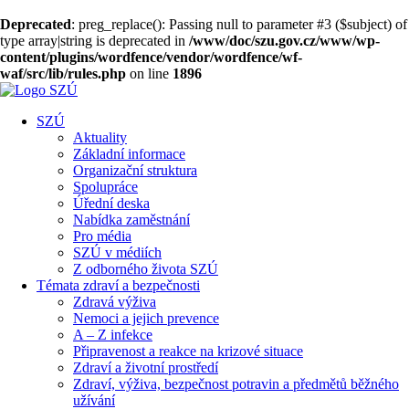
Deprecated
: preg_replace(): Passing null to parameter #3 ($subject) of
type array|string is deprecated in
/www/doc/szu.gov.cz/www/wp-
content/plugins/wordfence/vendor/wordfence/wf-
waf/src/lib/rules.php
on line
1896
SZÚ
Aktuality
Základní informace
Organizační struktura
Spolupráce
Úřední deska
Nabídka zaměstnání
Pro média
SZÚ v médiích
Z odborného života SZÚ
Témata zdraví a bezpečnosti
Zdravá výživa
Nemoci a jejich prevence
A – Z infekce
Připravenost a reakce na krizové situace
Zdraví a životní prostředí
Zdraví, výživa, bezpečnost potravin a předmětů běžného
užívání