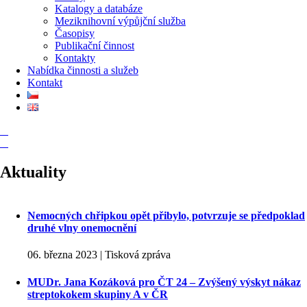
Katalogy a databáze
Meziknihovní výpůjční služba
Časopisy
Publikační činnost
Kontakty
Nabídka činnosti a služeb
Kontakt
Aktuality
Nemocných chřipkou opět přibylo, potvrzuje se předpoklad
druhé vlny onemocnění
06. března 2023 | Tisková zpráva
MUDr. Jana Kozáková pro ČT 24 – Zvýšený výskyt nákaz
streptokokem skupiny A v ČR