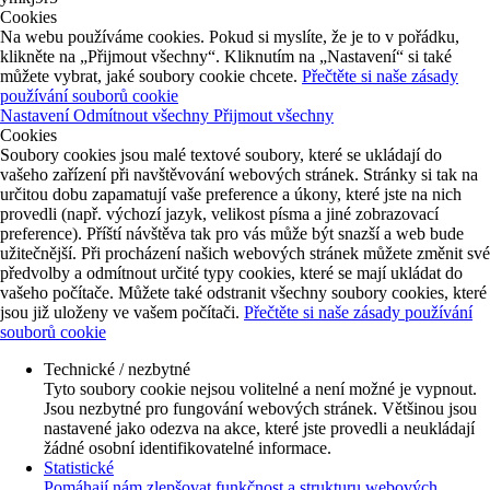
Cookies
Na webu používáme cookies. Pokud si myslíte, že je to v pořádku,
klikněte na „Přijmout všechny“. Kliknutím na „Nastavení“ si také
můžete vybrat, jaké soubory cookie chcete.
Přečtěte si naše zásady
používání souborů cookie
Nastavení
Odmítnout všechny
Přijmout všechny
Cookies
Soubory cookies jsou malé textové soubory, které se ukládají do
vašeho zařízení při navštěvování webových stránek. Stránky si tak na
určitou dobu zapamatují vaše preference a úkony, které jste na nich
provedli (např. výchozí jazyk, velikost písma a jiné zobrazovací
preference). Příští návštěva tak pro vás může být snazší a web bude
užitečnější. Při procházení našich webových stránek můžete změnit své
předvolby a odmítnout určité typy cookies, které se mají ukládat do
vašeho počítače. Můžete také odstranit všechny soubory cookies, které
jsou již uloženy ve vašem počítači.
Přečtěte si naše zásady používání
souborů cookie
Technické / nezbytné
Tyto soubory cookie nejsou volitelné a není možné je vypnout.
Jsou nezbytné pro fungování webových stránek. Většinou jsou
nastavené jako odezva na akce, které jste provedli a neukládají
žádné osobní identifikovatelné informace.
Statistické
Pomáhají nám zlepšovat funkčnost a strukturu webových