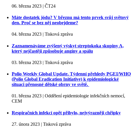
06. března 2023 | ČT24
Máte dostatek jódu? V březnu má tento prvek svůj světový
den. Proč se bez něj neobejdeme?
04. března 2023 | Tisková zpráva
Zaznamenáváme zvýšený výskyt streptokoka skupiny A,
který nejčastěji způsobuje angíny a spálu
03. března 2023 | Tisková zpráva
Polio Weekly Global Update. Týdenní přehledy PGEI/WHO
(Polio Global Eradication Initiative) k epidemiologické
situaci přenosné dětské obrny ve světě.
01. března 2023 | Oddělení epidemiologie infekčních nemocí,
CEM
Respiračních infekcí opět přibylo, nejvýrazněji chřipky
27. února 2023 | Tisková zpráva