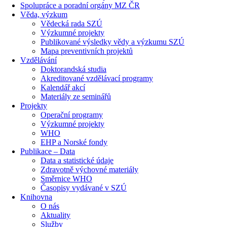
Spolupráce a poradní orgány MZ ČR
Věda, výzkum
Vědecká rada SZÚ
Výzkumné projekty
Publikované výsledky vědy a výzkumu SZÚ
Mapa preventivních projektů
Vzdělávání
Doktorandská studia
Akreditované vzdělávací programy
Kalendář akcí
Materiály ze seminářů
Projekty
Operační programy
Výzkumné projekty
WHO
EHP a Norské fondy
Publikace – Data
Data a statistické údaje
Zdravotně výchovné materiály
Směrnice WHO
Časopisy vydávané v SZÚ
Knihovna
O nás
Aktuality
Služby