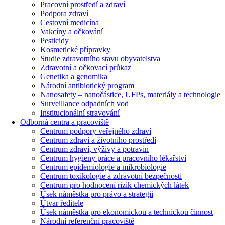
Pracovní prostředí a zdraví
Podpora zdraví
Cestovní medicína
Vakcíny a očkování
Pesticidy
Kosmetické přípravky
Studie zdravotního stavu obyvatelstva
Zdravotní a očkovací průkaz
Genetika a genomika
Národní antibiotický program
Nanosafety – nanočástice, UFPs, materiály a technologie
Surveillance odpadních vod
Institucionální stravování
Odborná centra a pracoviště
Centrum podpory veřejného zdraví
Centrum zdraví a životního prostředí
Centrum zdraví, výživy a potravin
Centrum hygieny práce a pracovního lékařství
Centrum epidemiologie a mikrobiologie
Centrum toxikologie a zdravotní bezpečnosti
Centrum pro hodnocení rizik chemických látek
Úsek náměstka pro právo a strategii
Útvar ředitele
Úsek náměstka pro ekonomickou a technickou činnost
Národní referenční pracoviště