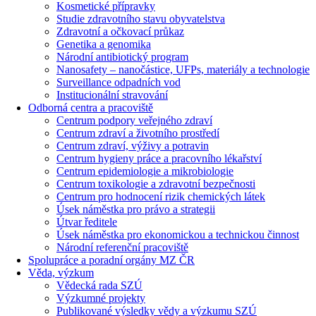
Kosmetické přípravky
Studie zdravotního stavu obyvatelstva
Zdravotní a očkovací průkaz
Genetika a genomika
Národní antibiotický program
Nanosafety – nanočástice, UFPs, materiály a technologie
Surveillance odpadních vod
Institucionální stravování
Odborná centra a pracoviště
Centrum podpory veřejného zdraví
Centrum zdraví a životního prostředí
Centrum zdraví, výživy a potravin
Centrum hygieny práce a pracovního lékařství
Centrum epidemiologie a mikrobiologie
Centrum toxikologie a zdravotní bezpečnosti
Centrum pro hodnocení rizik chemických látek
Úsek náměstka pro právo a strategii
Útvar ředitele
Úsek náměstka pro ekonomickou a technickou činnost
Národní referenční pracoviště
Spolupráce a poradní orgány MZ ČR
Věda, výzkum
Vědecká rada SZÚ
Výzkumné projekty
Publikované výsledky vědy a výzkumu SZÚ