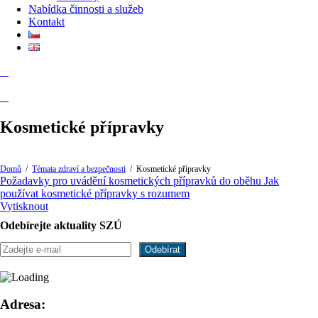
Nabídka činnosti a služeb
Kontakt
Kosmetické přípravky
Domů
/
Témata zdraví a bezpečnosti
/
Kosmetické přípravky
Požadavky pro uvádění kosmetických přípravků do oběhu
Jak
používat kosmetické přípravky s rozumem
Vytisknout
Odebírejte aktuality SZÚ
Adresa: