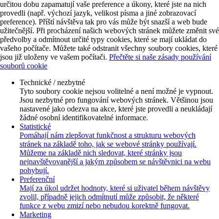
určitou dobu zapamatují vaše preference a úkony, které jste na nich
provedli (např. výchozí jazyk, velikost písma a jiné zobrazovací
preference). Příští návštěva tak pro vás může být snazší a web bude
užitečnější. Při procházení našich webových stránek můžete změnit své
předvolby a odmítnout určité typy cookies, které se mají ukládat do
vašeho počítače. Můžete také odstranit všechny soubory cookies, které
jsou již uloženy ve vašem počítači.
Přečtěte si naše zásady používání
souborů cookie
Technické / nezbytné
Tyto soubory cookie nejsou volitelné a není možné je vypnout.
Jsou nezbytné pro fungování webových stránek. Většinou jsou
nastavené jako odezva na akce, které jste provedli a neukládají
žádné osobní identifikovatelné informace.
Statistické
Pomáhají nám zlepšovat funkčnost a strukturu webových
stránek na základě toho, jak se webové stránky používají.
Můžeme na základě nich sledovat, které stránky jsou
nejnavštěvovanější a jakým způsobem se návštěvnici na webu
pohybují.
Preferenční
Mají za úkol udržet hodnoty, které si uživatel během návštěvy
zvolil, případně jejich odmítnutí může způsobit, že některé
funkce z webu zmizí nebo nebudou korektně fungovat.
Marketing