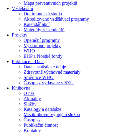
Mapa preventivních projektů
Vzdělávání
Doktorandská studia
Akreditované vzdělávací programy
Kalendář akcí
Materiály ze seminářů
Projekty
Operační programy
Výzkumné projekty
WHO
EHP a Norské fondy
Publikace – Data
Data a statistické údaje
Zdravotně výchovné materiály
Směrnice WHO
Časopisy vydávané v SZÚ
Knihovna
O nás
Aktuality
Služby
Katalogy a databáze
Meziknihovní výpůjční služba
Časopisy
Publikační činnost
Kontakty