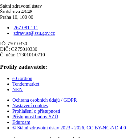
Státní zdravotní ústav
Šrobárova 49/48
Praha 10, 100 00
267 081 111
zdravust@szu.gov.cz
IČ: 75010330
DIČ: CZ75010330
Č. účtu: 1730101/0710
Profily zadavatele:
e-Gordion
Tendermarket
NEN
Ochrana osobních údajů / GDPR
Nastavení cookies
Prohlášení o přístupnosti
Přístupnost budov SZÚ
Eduroam
© Státní zdravotní ústav 2023 - 2026, CC BY-NC-ND 4.0