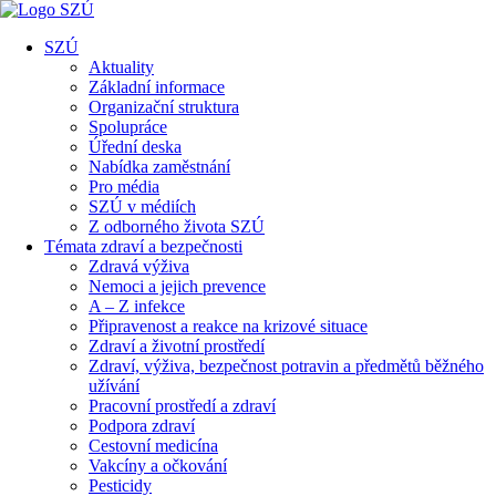
SZÚ
Aktuality
Základní informace
Organizační struktura
Spolupráce
Úřední deska
Nabídka zaměstnání
Pro média
SZÚ v médiích
Z odborného života SZÚ
Témata zdraví a bezpečnosti
Zdravá výživa
Nemoci a jejich prevence
A – Z infekce
Připravenost a reakce na krizové situace
Zdraví a životní prostředí
Zdraví, výživa, bezpečnost potravin a předmětů běžného
užívání
Pracovní prostředí a zdraví
Podpora zdraví
Cestovní medicína
Vakcíny a očkování
Pesticidy