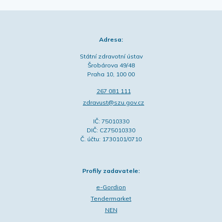
Adresa:
Státní zdravotní ústav
Šrobárova 49/48
Praha 10, 100 00
267 081 111
zdravust@szu.gov.cz
IČ: 75010330
DIČ: CZ75010330
Č. účtu: 1730101/0710
Profily zadavatele:
e-Gordion
Tendermarket
NEN