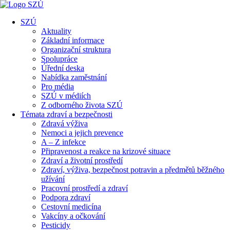
SZÚ
Aktuality
Základní informace
Organizační struktura
Spolupráce
Úřední deska
Nabídka zaměstnání
Pro média
SZÚ v médiích
Z odborného života SZÚ
Témata zdraví a bezpečnosti
Zdravá výživa
Nemoci a jejich prevence
A – Z infekce
Připravenost a reakce na krizové situace
Zdraví a životní prostředí
Zdraví, výživa, bezpečnost potravin a předmětů běžného
užívání
Pracovní prostředí a zdraví
Podpora zdraví
Cestovní medicína
Vakcíny a očkování
Pesticidy