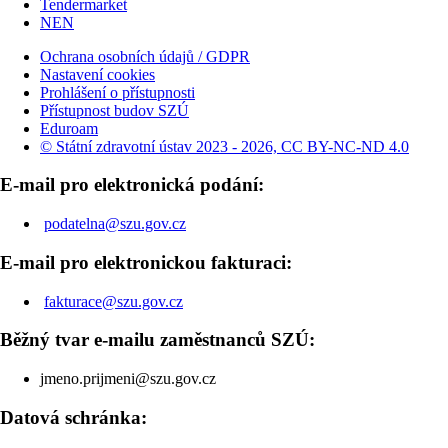
Tendermarket
NEN
Ochrana osobních údajů / GDPR
Nastavení cookies
Prohlášení o přístupnosti
Přístupnost budov SZÚ
Eduroam
© Státní zdravotní ústav 2023 - 2026, CC BY-NC-ND 4.0
E-mail pro elektronická podání:
podatelna@szu.gov.cz
E-mail pro elektronickou fakturaci:
fakturace@szu.gov.cz
Běžný tvar e-mailu zaměstnanců SZÚ:
jmeno.prijmeni@szu.gov.cz
Datová schránka: