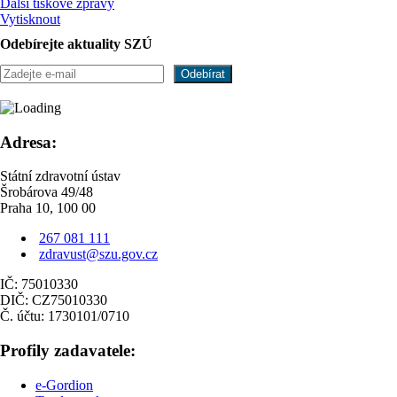
Další tiskové zprávy
Vytisknout
Odebírejte aktuality SZÚ
Adresa:
Státní zdravotní ústav
Šrobárova 49/48
Praha 10, 100 00
267 081 111
zdravust@szu.gov.cz
IČ: 75010330
DIČ: CZ75010330
Č. účtu: 1730101/0710
Profily zadavatele:
e-Gordion