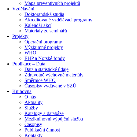
Mapa preventivních projektů
Vzdělávání
Doktorandská studia
Akreditované vzdělávací programy
Kalendář akcí
Materiály ze seminářů
Projekty
Operační programy
Výzkumné projekty
WHO
EHP a Norské fondy
Publikace – Data
Data a statistické údaje
Zdravotně výchovné materiály
Směrnice WHO
Časopisy vydávané v SZÚ
Knihovna
O nás
Aktuality
Služby
Katalogy a databáze
Meziknihovní výpůjční služba
Časopisy
Publikační činnost
Kontakty