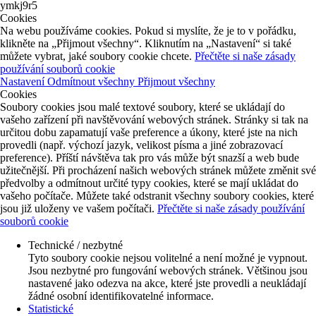
ymkj9r5
Cookies
Na webu používáme cookies. Pokud si myslíte, že je to v pořádku,
klikněte na „Přijmout všechny“. Kliknutím na „Nastavení“ si také
můžete vybrat, jaké soubory cookie chcete.
Přečtěte si naše zásady
používání souborů cookie
Nastavení
Odmítnout všechny
Přijmout všechny
Cookies
Soubory cookies jsou malé textové soubory, které se ukládají do
vašeho zařízení při navštěvování webových stránek. Stránky si tak na
určitou dobu zapamatují vaše preference a úkony, které jste na nich
provedli (např. výchozí jazyk, velikost písma a jiné zobrazovací
preference). Příští návštěva tak pro vás může být snazší a web bude
užitečnější. Při procházení našich webových stránek můžete změnit své
předvolby a odmítnout určité typy cookies, které se mají ukládat do
vašeho počítače. Můžete také odstranit všechny soubory cookies, které
jsou již uloženy ve vašem počítači.
Přečtěte si naše zásady používání
souborů cookie
Technické / nezbytné
Tyto soubory cookie nejsou volitelné a není možné je vypnout.
Jsou nezbytné pro fungování webových stránek. Většinou jsou
nastavené jako odezva na akce, které jste provedli a neukládají
žádné osobní identifikovatelné informace.
Statistické