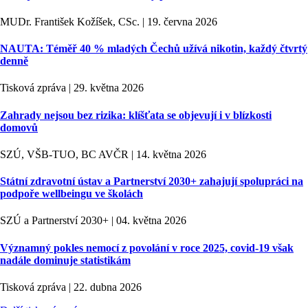
MUDr. František Kožíšek, CSc. | 19. června 2026
NAUTA: Téměř 40 % mladých Čechů užívá nikotin, každý čtvrtý
denně
Tisková zpráva | 29. května 2026
Zahrady nejsou bez rizika: klíšťata se objevují i v blízkosti
domovů
SZÚ, VŠB-TUO, BC AVČR | 14. května 2026
Státní zdravotní ústav a Partnerství 2030+ zahajují spolupráci na
podpoře wellbeingu ve školách
SZÚ a Partnerství 2030+ | 04. května 2026
Významný pokles nemocí z povolání v roce 2025, covid-19 však
nadále dominuje statistikám
Tisková zpráva | 22. dubna 2026