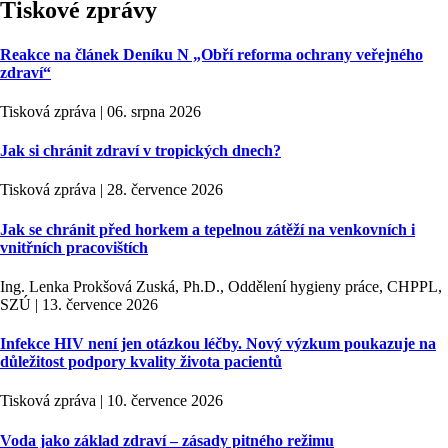
Tiskové zprávy
Reakce na článek Deníku N „Obří reforma ochrany veřejného
zdraví“
Tisková zpráva | 06. srpna 2026
Jak si chránit zdraví v tropických dnech?
Tisková zpráva | 28. července 2026
Jak se chránit před horkem a tepelnou zátěží na venkovních i
vnitřních pracovištích
Ing. Lenka Prokšová Zuská, Ph.D., Oddělení hygieny práce, CHPPL,
SZÚ | 13. července 2026
Infekce HIV není jen otázkou léčby. Nový výzkum poukazuje na
důležitost podpory kvality života pacientů
Tisková zpráva | 10. července 2026
Voda jako základ zdraví – zásady pitného režimu