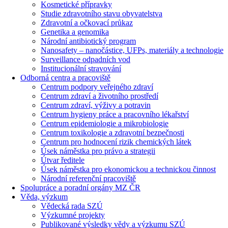
Kosmetické přípravky
Studie zdravotního stavu obyvatelstva
Zdravotní a očkovací průkaz
Genetika a genomika
Národní antibiotický program
Nanosafety – nanočástice, UFPs, materiály a technologie
Surveillance odpadních vod
Institucionální stravování
Odborná centra a pracoviště
Centrum podpory veřejného zdraví
Centrum zdraví a životního prostředí
Centrum zdraví, výživy a potravin
Centrum hygieny práce a pracovního lékařství
Centrum epidemiologie a mikrobiologie
Centrum toxikologie a zdravotní bezpečnosti
Centrum pro hodnocení rizik chemických látek
Úsek náměstka pro právo a strategii
Útvar ředitele
Úsek náměstka pro ekonomickou a technickou činnost
Národní referenční pracoviště
Spolupráce a poradní orgány MZ ČR
Věda, výzkum
Vědecká rada SZÚ
Výzkumné projekty
Publikované výsledky vědy a výzkumu SZÚ