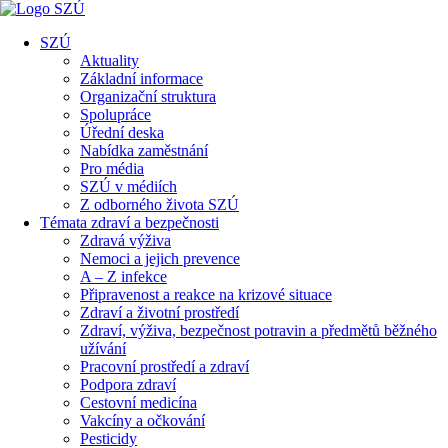
SZÚ
Aktuality
Základní informace
Organizační struktura
Spolupráce
Úřední deska
Nabídka zaměstnání
Pro média
SZÚ v médiích
Z odborného života SZÚ
Témata zdraví a bezpečnosti
Zdravá výživa
Nemoci a jejich prevence
A – Z infekce
Připravenost a reakce na krizové situace
Zdraví a životní prostředí
Zdraví, výživa, bezpečnost potravin a předmětů běžného
užívání
Pracovní prostředí a zdraví
Podpora zdraví
Cestovní medicína
Vakcíny a očkování
Pesticidy