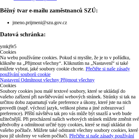
Běžný tvar e-mailu zaměstnanců SZÚ:
jmeno.prijmeni@szu.gov.cz
Datová schránka:
ymkj9r5
Cookies
Na webu používáme cookies. Pokud si myslíte, že je to v pořádku,
klikněte na „Přijmout všechny“. Kliknutím na „Nastavení“ si také
můžete vybrat, jaké soubory cookie chcete.
Přečtěte si naše zásady
používání souborů cookie
Nastavení
Odmítnout všechny
Přijmout všechny
Cookies
Soubory cookies jsou malé textové soubory, které se ukládají do
vašeho zařízení při navštěvování webových stránek. Stránky si tak na
určitou dobu zapamatují vaše preference a úkony, které jste na nich
provedli (např. výchozí jazyk, velikost písma a jiné zobrazovací
preference). Příští návštěva tak pro vás může být snazší a web bude
užitečnější. Při procházení našich webových stránek můžete změnit své
předvolby a odmítnout určité typy cookies, které se mají ukládat do
vašeho počítače. Můžete také odstranit všechny soubory cookies, které
jsou již uloženy ve vašem počítači.
Přečtěte si naše zásady používání