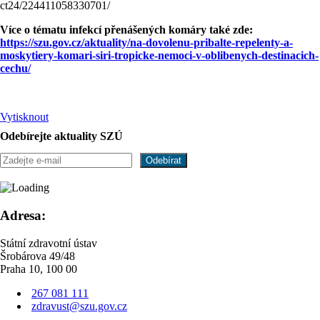
ct24/224411058330701/
Více o tématu infekcí přenášených komáry také zde:
https://szu.gov.cz/aktuality/na-dovolenu-pribalte-repelenty-a-
moskytiery-komari-siri-tropicke-nemoci-v-oblibenych-destinacich-
cechu/
Vytisknout
Odebírejte aktuality SZÚ
Adresa:
Státní zdravotní ústav
Šrobárova 49/48
Praha 10, 100 00
267 081 111
zdravust@szu.gov.cz