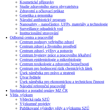
Kosmetické přípravky
Studie zdravotního stavu obyvatelstva
Zdravotní a očkovací průkaz
Genetika a genomika
Národní antibiotický program
Nanosafety – nanočástice, UFPs, materiály a technologie
Surveillance odpadních vod
Institucionální stravování
Odborná centra a pracoviště
Centrum podpory veřejného zdraví
Centrum zdraví a životního prostředí
Centrum zdraví, výživy a potravin
Centrum hygieny práce a pracovního lékařství
Centrum epidemiologie a mikrobiologie
Centrum toxikologie a zdravotní bezpečnosti
Centrum pro hodnocení rizik chemických látek
Úsek náměstka pro právo a strategii
Útvar ředitele
Úsek náměstka pro ekonomickou a technickou činnost
Národní referenční pracoviště
Spolupráce a poradní orgány MZ ČR
Věda, výzkum
Vědecká rada SZÚ
Výzkumné projekty
Publikované výsledky vědy a výzkumu SZÚ