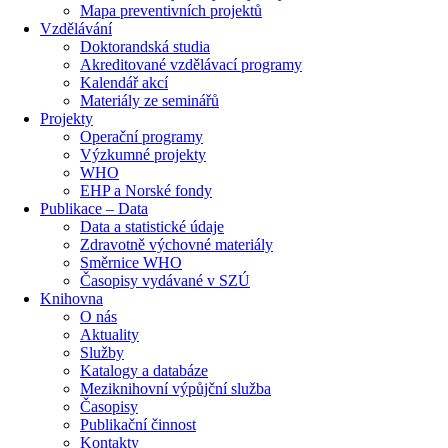
Mapa preventivních projektů
Vzdělávání
Doktorandská studia
Akreditované vzdělávací programy
Kalendář akcí
Materiály ze seminářů
Projekty
Operační programy
Výzkumné projekty
WHO
EHP a Norské fondy
Publikace – Data
Data a statistické údaje
Zdravotně výchovné materiály
Směrnice WHO
Časopisy vydávané v SZÚ
Knihovna
O nás
Aktuality
Služby
Katalogy a databáze
Meziknihovní výpůjční služba
Časopisy
Publikační činnost
Kontakty