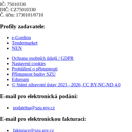
IČ: 75010330
DIČ: CZ75010330
Č. účtu: 1730101/0710
Profily zadavatele:
e-Gordion
Tendermarket
NEN
Ochrana osobních údajů / GDPR
Nastavení cookies
Prohlášení o přístupnosti
Přístupnost budov SZÚ
Eduroam
© Státní zdravotní ústav 2023 - 2026, CC BY-NC-ND 4.0
E-mail pro elektronická podání:
podatelna@szu.gov.cz
E-mail pro elektronickou fakturaci:
fakturace@szu.gov.cz