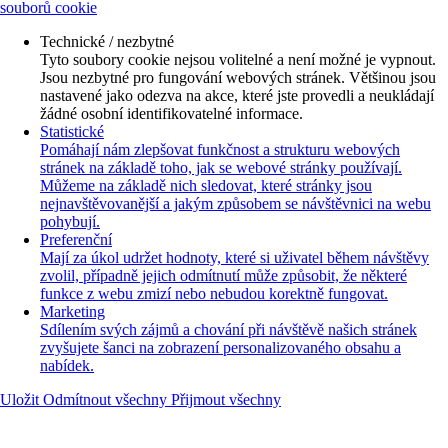
souborů cookie
Technické / nezbytné
Tyto soubory cookie nejsou volitelné a není možné je vypnout.
Jsou nezbytné pro fungování webových stránek. Většinou jsou
nastavené jako odezva na akce, které jste provedli a neukládají
žádné osobní identifikovatelné informace.
Statistické
Pomáhají nám zlepšovat funkčnost a strukturu webových
stránek na základě toho, jak se webové stránky používají.
Můžeme na základě nich sledovat, které stránky jsou
nejnavštěvovanější a jakým způsobem se návštěvnici na webu
pohybují.
Preferenční
Mají za úkol udržet hodnoty, které si uživatel během návštěvy
zvolil, případně jejich odmítnutí může způsobit, že některé
funkce z webu zmizí nebo nebudou korektně fungovat.
Marketing
Sdílením svých zájmů a chování při návštěvě našich stránek
zvyšujete šanci na zobrazení personalizovaného obsahu a
nabídek.
Uložit
Odmítnout všechny
Přijmout všechny