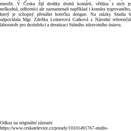
množit. V Česku žijí desítky druhů komárů, většina z nich je
neškodná, odborníci ale zaznamenali například i komára tygrovaného,
který je schopný přenášet horečku dengue. Na otázky Studia 6
odpovídala Mgr. Zdeňka Leitnerová Galková z Národní referenční
laboratoře pro dezinfekci a deratizaci Státního zdravotního ústavu.
Odkaz na originální záznam:
https://www.ceskatelevize.cz/porady/10101491767-studio-