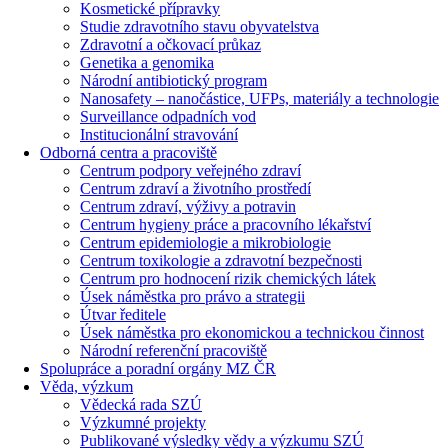
Kosmetické přípravky
Studie zdravotního stavu obyvatelstva
Zdravotní a očkovací průkaz
Genetika a genomika
Národní antibiotický program
Nanosafety – nanočástice, UFPs, materiály a technologie
Surveillance odpadních vod
Institucionální stravování
Odborná centra a pracoviště
Centrum podpory veřejného zdraví
Centrum zdraví a životního prostředí
Centrum zdraví, výživy a potravin
Centrum hygieny práce a pracovního lékařství
Centrum epidemiologie a mikrobiologie
Centrum toxikologie a zdravotní bezpečnosti
Centrum pro hodnocení rizik chemických látek
Úsek náměstka pro právo a strategii
Útvar ředitele
Úsek náměstka pro ekonomickou a technickou činnost
Národní referenční pracoviště
Spolupráce a poradní orgány MZ ČR
Věda, výzkum
Vědecká rada SZÚ
Výzkumné projekty
Publikované výsledky vědy a výzkumu SZÚ