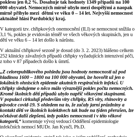
poklesu jen 0,2 %. Dosahuje tak hodnoty 1349 případů na 100
000 obyvatel. Nemocných mírně ubylo mezi dospělými a naopak
mírně přibylo mezi dětmi ve věku 0 – 14 let. Nejvyšší nemocnost
aktuálně hlásí Pardubický kraj.
V kategorii tzv. chřipkových onemocnění (ILI) se nemocnost snížila o
3,1 %, pokles je evidován téměř ve všech věkových skupinách, jen u
dětí ve věku 6 – 14 let došlo k nárůstu.
V aktuální chřipkové sezoně je dosud (do 3. 2. 2023) hlášeno celkem
252 klinicky závažných případů chřipky vyžadujících intenzivní péči,
z toho v 87 případech došlo k úmrtí.
„Z celorepublikového pohledu jsou hodnoty nemocnosti už pod
hladinou 1600 – 1800 na 100 000 obyvatel, lze hovořit už jen o
lokálních ohniscích epidemie akutních respiračních infekcí. U
chřipky sledujeme o něco málo výraznější pokles počtu nemocných.
Kromě školních dětí případů ubylo napříč věkovými skupinami.
V populaci cirkulují především viry chřipky, RS viry, rhinoviry a
původce covid-19. S ohledem na to, že začaly jarní prázdniny a
kontakt dětí ve školních kolektivech tak bude na týden přerušen, lze
očekávat další zlepšení, tedy pokles nemocnosti i v této věkové
kategorii,“
komentuje vývoj
vedoucí Oddělení epidemiologie
infekčních nemocí MUDr. Jan Kynčl, Ph.D.