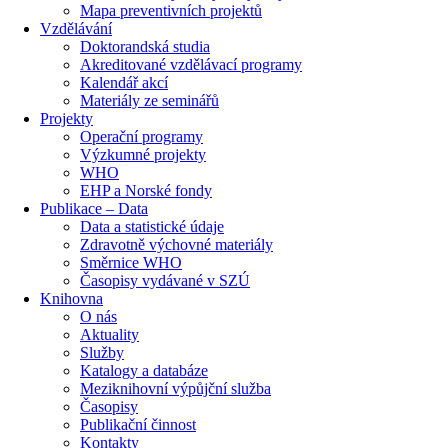
Mapa preventivních projektů
Vzdělávání
Doktorandská studia
Akreditované vzdělávací programy
Kalendář akcí
Materiály ze seminářů
Projekty
Operační programy
Výzkumné projekty
WHO
EHP a Norské fondy
Publikace – Data
Data a statistické údaje
Zdravotně výchovné materiály
Směrnice WHO
Časopisy vydávané v SZÚ
Knihovna
O nás
Aktuality
Služby
Katalogy a databáze
Meziknihovní výpůjční služba
Časopisy
Publikační činnost
Kontakty