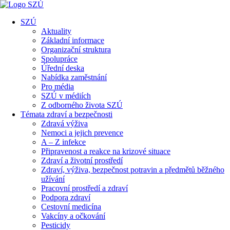
SZÚ
Aktuality
Základní informace
Organizační struktura
Spolupráce
Úřední deska
Nabídka zaměstnání
Pro média
SZÚ v médiích
Z odborného života SZÚ
Témata zdraví a bezpečnosti
Zdravá výživa
Nemoci a jejich prevence
A – Z infekce
Připravenost a reakce na krizové situace
Zdraví a životní prostředí
Zdraví, výživa, bezpečnost potravin a předmětů běžného
užívání
Pracovní prostředí a zdraví
Podpora zdraví
Cestovní medicína
Vakcíny a očkování
Pesticidy