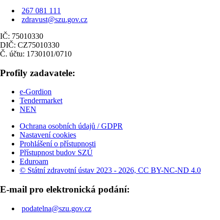
267 081 111
zdravust@szu.gov.cz
IČ: 75010330
DIČ: CZ75010330
Č. účtu: 1730101/0710
Profily zadavatele:
e-Gordion
Tendermarket
NEN
Ochrana osobních údajů / GDPR
Nastavení cookies
Prohlášení o přístupnosti
Přístupnost budov SZÚ
Eduroam
© Státní zdravotní ústav 2023 - 2026, CC BY-NC-ND 4.0
E-mail pro elektronická podání:
podatelna@szu.gov.cz