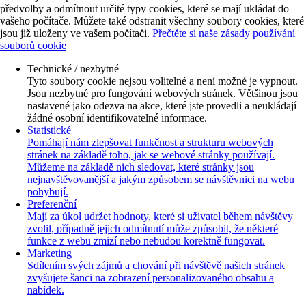
předvolby a odmítnout určité typy cookies, které se mají ukládat do
vašeho počítače. Můžete také odstranit všechny soubory cookies, které
jsou již uloženy ve vašem počítači.
Přečtěte si naše zásady používání
souborů cookie
Technické / nezbytné
Tyto soubory cookie nejsou volitelné a není možné je vypnout.
Jsou nezbytné pro fungování webových stránek. Většinou jsou
nastavené jako odezva na akce, které jste provedli a neukládají
žádné osobní identifikovatelné informace.
Statistické
Pomáhají nám zlepšovat funkčnost a strukturu webových
stránek na základě toho, jak se webové stránky používají.
Můžeme na základě nich sledovat, které stránky jsou
nejnavštěvovanější a jakým způsobem se návštěvnici na webu
pohybují.
Preferenční
Mají za úkol udržet hodnoty, které si uživatel během návštěvy
zvolil, případně jejich odmítnutí může způsobit, že některé
funkce z webu zmizí nebo nebudou korektně fungovat.
Marketing
Sdílením svých zájmů a chování při návštěvě našich stránek
zvyšujete šanci na zobrazení personalizovaného obsahu a
nabídek.