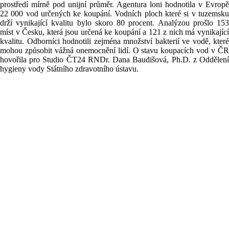
prostředí mírně pod unijní průměr. Agentura loni hodnotila v Evropě
22 000 vod určených ke koupání. Vodních ploch které si v tuzemsku
drží vynikající kvalitu bylo skoro 80 procent. Analýzou prošlo 153
míst v Česku, která jsou určená ke koupání a 121 z nich má vynikající
kvalitu. Odborníci hodnotili zejména množství bakterií ve vodě, které
mohou způsobit vážná onemocnění lidí. O stavu koupacích vod v ČR
hovořila pro Studio ČT24 RNDr. Dana Baudišová, Ph.D. z Oddělení
hygieny vody Státního zdravotního ústavu.