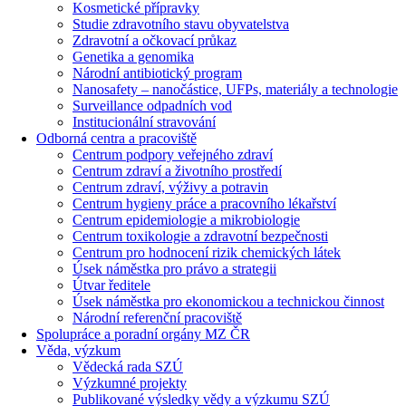
Kosmetické přípravky
Studie zdravotního stavu obyvatelstva
Zdravotní a očkovací průkaz
Genetika a genomika
Národní antibiotický program
Nanosafety – nanočástice, UFPs, materiály a technologie
Surveillance odpadních vod
Institucionální stravování
Odborná centra a pracoviště
Centrum podpory veřejného zdraví
Centrum zdraví a životního prostředí
Centrum zdraví, výživy a potravin
Centrum hygieny práce a pracovního lékařství
Centrum epidemiologie a mikrobiologie
Centrum toxikologie a zdravotní bezpečnosti
Centrum pro hodnocení rizik chemických látek
Úsek náměstka pro právo a strategii
Útvar ředitele
Úsek náměstka pro ekonomickou a technickou činnost
Národní referenční pracoviště
Spolupráce a poradní orgány MZ ČR
Věda, výzkum
Vědecká rada SZÚ
Výzkumné projekty
Publikované výsledky vědy a výzkumu SZÚ