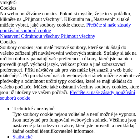
ymkj9r5
Cookies
Na webu používáme cookies. Pokud si myslíte, že je to v pořádku,
klikněte na „Přijmout všechny“. Kliknutím na „Nastavení“ si také
můžete vybrat, jaké soubory cookie chcete.
Přečtěte si naše zásady
používání souborů cookie
Nastavení
Odmítnout všechny
Přijmout všechny
Cookies
Soubory cookies jsou malé textové soubory, které se ukládají do
vašeho zařízení při navštěvování webových stránek. Stránky si tak na
určitou dobu zapamatují vaše preference a úkony, které jste na nich
provedli (např. výchozí jazyk, velikost písma a jiné zobrazovací
preference). Příští návštěva tak pro vás může být snazší a web bude
užitečnější. Při procházení našich webových stránek můžete změnit své
předvolby a odmítnout určité typy cookies, které se mají ukládat do
vašeho počítače. Můžete také odstranit všechny soubory cookies, které
jsou již uloženy ve vašem počítači.
Přečtěte si naše zásady používání
souborů cookie
Technické / nezbytné
Tyto soubory cookie nejsou volitelné a není možné je vypnout.
Jsou nezbytné pro fungování webových stránek. Většinou jsou
nastavené jako odezva na akce, které jste provedli a neukládají
žádné osobní identifikovatelné informace.
Statistické