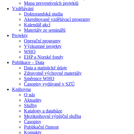
Mapa preventivních projektů
Vzdělávání
Doktorandská studia
Akreditované vzdělávací programy
Kalendář akcí
Materiály ze seminářů
Projekty
Operační programy
Výzkumné projekty
WHO
EHP a Norské fondy
Publikace – Data
Data a statistické údaje
Zdravotně výchovné materiály
Směrnice WHO
Časopisy vydávané v SZÚ
Knihovna
O nás
Aktuality
Služby
Katalogy a databáze
Meziknihovní výpůjční služba
Časopisy
Publikační činnost
Kontakty