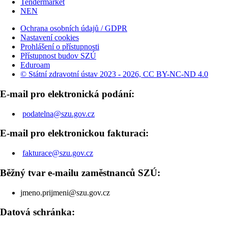
Tendermarket
NEN
Ochrana osobních údajů / GDPR
Nastavení cookies
Prohlášení o přístupnosti
Přístupnost budov SZÚ
Eduroam
© Státní zdravotní ústav 2023 - 2026, CC BY-NC-ND 4.0
E-mail pro elektronická podání:
podatelna@szu.gov.cz
E-mail pro elektronickou fakturaci:
fakturace@szu.gov.cz
Běžný tvar e-mailu zaměstnanců SZÚ:
jmeno.prijmeni@szu.gov.cz
Datová schránka: