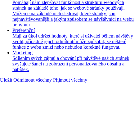
Pomáhají nám zlepšovat funkčnost a strukturu webových
stránek na základě toho, jak se webové stránky používají.
Můžeme na základě nich sledovat, které stránky jsou
nejnavštěvovanější a jakým způsobem se návštěvnici na webu
pohybují.
Preferenční
Mají za úkol udržet hodnoty, které si uživatel během návštěvy
zvolil, případně jejich odmítnutí může způsobit, že některé
funkce z webu zmizí nebo nebudou korektně fungovat.
Marketing
Sdílením svých zájmů a chování při návštěvě našich stránek
zvyšujete šanci na zobrazení personalizovaného obsahu a
nabídek.
Uložit
Odmítnout všechny
Přijmout všechny