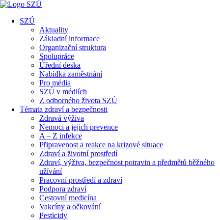
SZÚ
Aktuality
Základní informace
Organizační struktura
Spolupráce
Úřední deska
Nabídka zaměstnání
Pro média
SZÚ v médiích
Z odborného života SZÚ
Témata zdraví a bezpečnosti
Zdravá výživa
Nemoci a jejich prevence
A – Z infekce
Připravenost a reakce na krizové situace
Zdraví a životní prostředí
Zdraví, výživa, bezpečnost potravin a předmětů běžného
užívání
Pracovní prostředí a zdraví
Podpora zdraví
Cestovní medicína
Vakcíny a očkování
Pesticidy