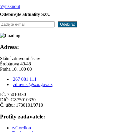
Vytisknout
Odebírejte aktuality SZÚ
Adresa:
Státní zdravotní ústav
Šrobárova 49/48
Praha 10, 100 00
267 081 111
zdravust@szu.gov.cz
IČ: 75010330
DIČ: CZ75010330
Č. účtu: 1730101/0710
Profily zadavatele:
e-Gordion