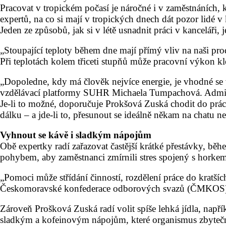
Pracovat v tropickém počasí je náročné i v zaměstnáních, 
expertů, na co si mají v tropických dnech dát pozor lidé v
Jeden ze způsobů, jak si v létě usnadnit práci v kanceláři, 
„Stoupající teploty během dne mají přímý vliv na naši pr
Při teplotách kolem třiceti stupňů může pracovní výkon kle
„Dopoledne, kdy má člověk nejvíce energie, je vhodné se v
vzdělávací platformy SUHR Michaela Tumpachová. Administr
Je-li to možné, doporučuje Prokšová Zuská chodit do práce
dálku – a jde-li to, přesunout se ideálně někam na chatu ne
Vyhnout se kávě i sladkým nápojům
Obě expertky radí zařazovat častější krátké přestávky, 
pohybem, aby zaměstnanci zmírnili stres spojený s horkem
„Pomoci může střídání činností, rozdělení práce do kratší
Českomoravské konfederace odborových svazů (ČMKOS
Zároveň Prošková Zuská radí volit spíše lehká jídla, např
sladkým a kofeinovým nápojům, které organismus zbytečně