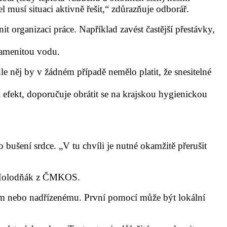
 musí situaci aktivně řešit,“ zdůrazňuje odborář.
it organizaci práce. Například zavést častější přestávky,
ramenitou vodu.
e něj by v žádném případě nemělo platit, že snesitelné
efekt, doporučuje obrátit se na krajskou hygienickou
 bušení srdce. „V tu chvíli je nutné okamžitě přerušit
vá Holodňák z ČMKOS.
egům nebo nadřízenému. První pomocí může být lokální