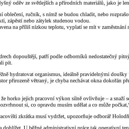
dyšný oděv ze světlejších a přírodních materiálů, jako je l
 oblečení, ručník, s nímž se budou chladit, nebo rozpraš
tí, zápěstí nebo zátylek studenou vodou.
ena na příliš nízkou teplotu, vyplatí se mít v zaměstnání n
vedrech dopouštějí, patří podle odborníků nedostatečný pitn
i pít.
průběžně hydratovat organismus, ideálně pravidelnými douš
stor přirozeně větraný, je chyba nechávat okna dokořán pře
 horko jejich pracovní výkon silně ovlivňuje – a snaží se 
 Rozvrhnout si, co opravdu musím udělat a co může počkat,
 pracovišti zkrátka musí vydržet, upozorňuje odborář Holod
a dohlížet. U běžné administrativní práce tak operativní te