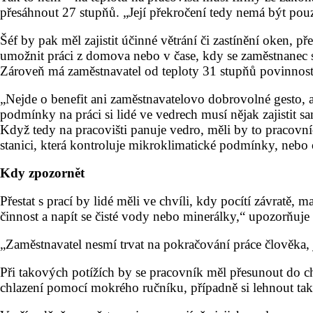
přesáhnout 27 stupňů. „Její překročení tedy nemá být pouz
Šéf by pak měl zajistit účinné větrání či zastínění oken, p
umožnit práci z domova nebo v čase, kdy se zaměstnanec s
Zároveň má zaměstnavatel od teploty 31 stupňů povinnost
„Nejde o benefit ani zaměstnavatelovo dobrovolné gesto, a
podmínky na práci si lidé ve vedrech musí nějak zajistit sam
Když tedy na pracovišti panuje vedro, měli by to pracovn
stanici, která kontroluje mikroklimatické podmínky, nebo o
Kdy zpozornět
Přestat s prací by lidé měli ve chvíli, kdy pocítí závratě,
činnost a napít se čisté vody nebo minerálky,“ upozorňuj
„Zaměstnavatel nesmí trvat na pokračování práce člověk
Při takových potížích by se pracovník měl přesunout do c
chlazení pomocí mokrého ručníku, případně si lehnout tak