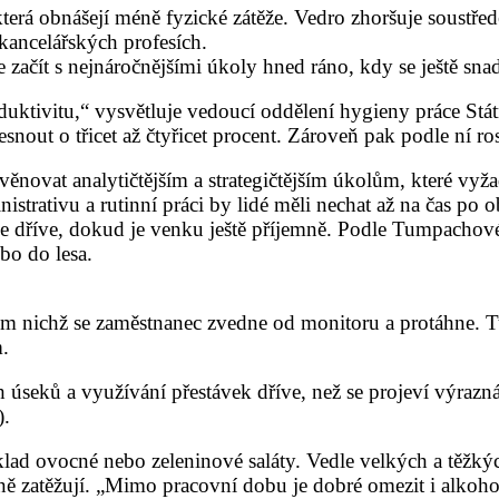
která obnášejí méně fyzické zátěže. Vedro zhoršuje soustře
 kancelářských profesích.
je začít s nejnáročnějšími úkoly hned ráno, kdy se ještě sna
oduktivitu,“ vysvětluje vedoucí oddělení hygieny práce
Stá
snout o třicet až čtyřicet procent. Zároveň pak podle ní ro
ěnovat analytičtějším a strategičtějším úkolům, které vyža
ativu a rutinní práci by lidé měli nechat až na čas po o
 dříve, dokud je venku ještě příjemně. Podle Tumpachové s
bo do lesa.
během nichž se zaměstnanec zvedne od monitoru a protáhn
.
ch úseků a využívání přestávek dříve, než se projeví výra
).
íklad ovocné nebo zeleninové saláty. Vedle velkých a těžk
 zatěžují. „Mimo pracovní dobu je dobré omezit i alkohol