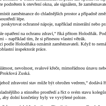
e podnětem k otevření okna, ale signálem, že zaměstnavatel
řemístit zaměstnance do chladnějších prostor a případně změn
oustředí lépe.
 poskytovat ochranné nápoje, například minerální nebo p
le opatření na ochranu zdraví,“ říká přitom Holodňák. Podl
i – například tím, že si přinesou vlastní větrák.
íci podle Holodňáka oznámit zaměstnavateli. Když to nemá 
blastní inspektorát práce.
 malátnost, nevolnost, svalové křeče, mimořádnou únavu nebo
e Prokšová Zuská.
a, jehož zdravotní stav může být ohrožen vedrem,“ dodá
hladnějšího a stinného prostředí a říct o svém stavu kol
, aby dolní končetiny byly ve vyvýšené poloze.