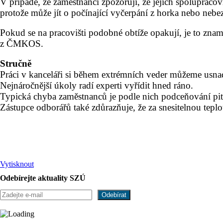
V případě, že zaměstnanci zpozorují, že jejich spolupracov
protože může jít o počínající vyčerpání z horka nebo neb
Pokud se na pracovišti podobné obtíže opakují, je to znam
z ČMKOS.
Stručně
Práci v kanceláři si během extrémních veder můžeme usnad
Nejnáročnější úkoly radí experti vyřídit hned ráno.
Typická chyba zaměstnanců je podle nich podceňování pitn
Zástupce odborářů také zdůrazňuje, že za snesitelnou tepl
Vytisknout
Odebírejte aktuality SZÚ