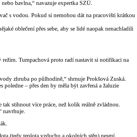
en nebo bavlna,“ navazuje expertka
SZÚ
.
ovač s vodou. Pokud si nemohou dát na pracovišti krátkou
ějaké oblečení přes sebe, aby se lidé naopak nenachladili
ý režim. Tumpachová proto radí nastavit si notifikaci na
ky vody zhruba po půlhodině,“ shrnuje Prokšová Zuská.
s poledne – přes den by měla být zavřená a žaluzie
tak stihnout více práce, než kolik reálně zvládnou.
“ navrhuje.
ňák.
plota (tedy teplota vzduchu a okolních stěn) nesmí