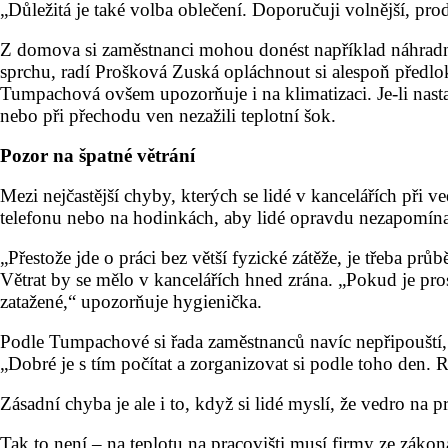
„Důležitá je také volba oblečení. Doporučuji volnější, pro
Z domova si zaměstnanci mohou donést například náhradní
sprchu, radí Prošková Zuská opláchnout si alespoň předlok
Tumpachová ovšem upozorňuje i na klimatizaci. Je-li nastav
nebo při přechodu ven nezažili teplotní šok.
Pozor na špatné větrání
Mezi nejčastější chyby, kterých se lidé v kancelářích při 
telefonu nebo na hodinkách, aby lidé opravdu nezapomínal
„Přestože jde o práci bez větší fyzické zátěže, je třeba 
Větrat by se mělo v kancelářích hned zrána. „Pokud je pro
zatažené,“ upozorňuje hygienička.
Podle Tumpachové si řada zaměstnanců navíc nepřipouští, že
„Dobré je s tím počítat a zorganizovat si podle toho den.
Zásadní chyba je ale i to, když si lidé myslí, že vedro na
Tak to není – na teplotu na pracovišti musí firmy ze zákon