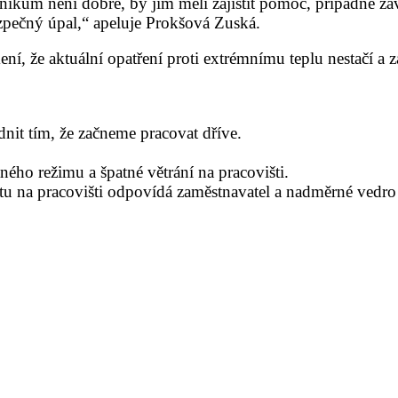
níkům není dobře, by jim měli zajistit pomoc, případně zav
ezpečný úpal,“ apeluje Prokšová Zuská.
ení, že aktuální opatření proti extrémnímu teplu nestačí a
nit tím, že začneme pracovat dříve.
ého režimu a špatné větrání na pracovišti.
otu na pracovišti odpovídá zaměstnavatel a nadměrné vedro 