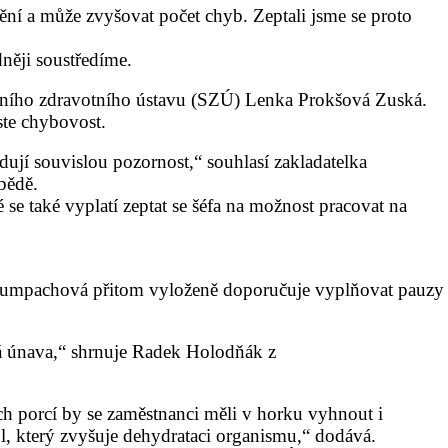
dění a může zvyšovat počet chyb. Zeptali jsme se proto
dněji soustředíme.
tního
zdravotního
ústavu
(
SZÚ
) Lenka Prokšová Zuská.
ste chybovost.
dují souvislou pozornost,“ souhlasí zakladatelka
bědě.
e také vyplatí zeptat se šéfa na možnost pracovat na
e. Tumpachová přitom vyloženě doporučuje vyplňovat pauzy
zná únava,“ shrnuje Radek Holodňák z
ých porcí by se zaměstnanci měli v horku vyhnout i
, který zvyšuje dehydrataci organismu,“ dodává.