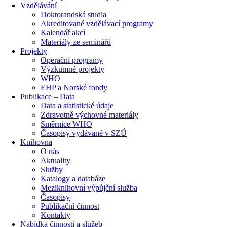
Vzdělávání
Doktorandská studia
Akreditované vzdělávací programy
Kalendář akcí
Materiály ze seminářů
Projekty
Operační programy
Výzkumné projekty
WHO
EHP a Norské fondy
Publikace – Data
Data a statistické údaje
Zdravotně výchovné materiály
Směrnice WHO
Časopisy vydávané v SZÚ
Knihovna
O nás
Aktuality
Služby
Katalogy a databáze
Meziknihovní výpůjční služba
Časopisy
Publikační činnost
Kontakty
Nabídka činnosti a služeb