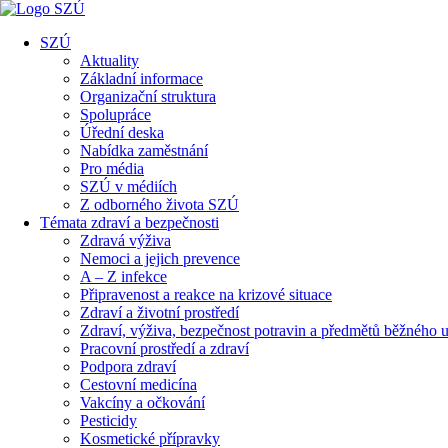
SZÚ
Aktuality
Základní informace
Organizační struktura
Spolupráce
Úřední deska
Nabídka zaměstnání
Pro média
SZÚ v médiích
Z odborného života SZÚ
Témata zdraví a bezpečnosti
Zdravá výživa
Nemoci a jejich prevence
A – Z infekce
Připravenost a reakce na krizové situace
Zdraví a životní prostředí
Zdraví, výživa, bezpečnost potravin a předmětů běžného u
Pracovní prostředí a zdraví
Podpora zdraví
Cestovní medicína
Vakcíny a očkování
Pesticidy
Kosmetické přípravky