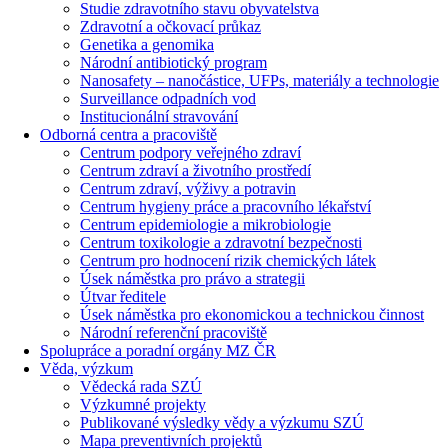
Studie zdravotního stavu obyvatelstva
Zdravotní a očkovací průkaz
Genetika a genomika
Národní antibiotický program
Nanosafety – nanočástice, UFPs, materiály a technologie
Surveillance odpadních vod
Institucionální stravování
Odborná centra a pracoviště
Centrum podpory veřejného zdraví
Centrum zdraví a životního prostředí
Centrum zdraví, výživy a potravin
Centrum hygieny práce a pracovního lékařství
Centrum epidemiologie a mikrobiologie
Centrum toxikologie a zdravotní bezpečnosti
Centrum pro hodnocení rizik chemických látek
Úsek náměstka pro právo a strategii
Útvar ředitele
Úsek náměstka pro ekonomickou a technickou činnost
Národní referenční pracoviště
Spolupráce a poradní orgány MZ ČR
Věda, výzkum
Vědecká rada SZÚ
Výzkumné projekty
Publikované výsledky vědy a výzkumu SZÚ
Mapa preventivních projektů