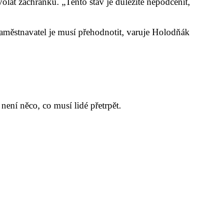
olat záchranku. „Tento stav je důležité nepodcenit,
 zaměstnavatel je musí přehodnotit, varuje Holodňák
není něco, co musí lidé přetrpět.