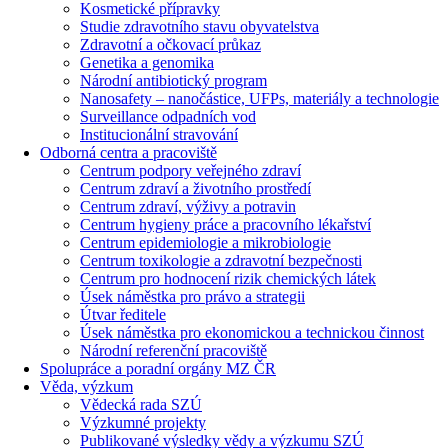
Kosmetické přípravky
Studie zdravotního stavu obyvatelstva
Zdravotní a očkovací průkaz
Genetika a genomika
Národní antibiotický program
Nanosafety – nanočástice, UFPs, materiály a technologie
Surveillance odpadních vod
Institucionální stravování
Odborná centra a pracoviště
Centrum podpory veřejného zdraví
Centrum zdraví a životního prostředí
Centrum zdraví, výživy a potravin
Centrum hygieny práce a pracovního lékařství
Centrum epidemiologie a mikrobiologie
Centrum toxikologie a zdravotní bezpečnosti
Centrum pro hodnocení rizik chemických látek
Úsek náměstka pro právo a strategii
Útvar ředitele
Úsek náměstka pro ekonomickou a technickou činnost
Národní referenční pracoviště
Spolupráce a poradní orgány MZ ČR
Věda, výzkum
Vědecká rada SZÚ
Výzkumné projekty
Publikované výsledky vědy a výzkumu SZÚ