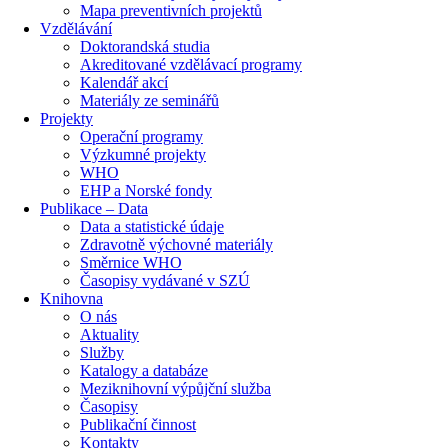
Mapa preventivních projektů
Vzdělávání
Doktorandská studia
Akreditované vzdělávací programy
Kalendář akcí
Materiály ze seminářů
Projekty
Operační programy
Výzkumné projekty
WHO
EHP a Norské fondy
Publikace – Data
Data a statistické údaje
Zdravotně výchovné materiály
Směrnice WHO
Časopisy vydávané v SZÚ
Knihovna
O nás
Aktuality
Služby
Katalogy a databáze
Meziknihovní výpůjční služba
Časopisy
Publikační činnost
Kontakty