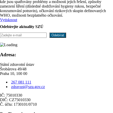
kde jsou spatřovány problémy a možnosti jejich řešení, způsoby
zamezení šíření (důsledné dodržování hygieny rukou, bezpečné
konzumování potravin), očkování rizikových skupin definovaných
WHO, možnosti bezplatného očkování.
Vytisknout
Odebírejte aktuality SZÚ
Adresa:
Státní zdravotní ústav
Šrobárova 49/48
Praha 10, 100 00
267 081 111
zdravust@szu.gov.cz
IČ: 75010330
DIČ: CZ75010330
Č. účtu: 1730101/0710