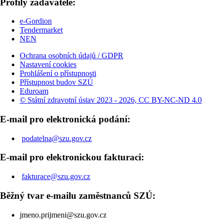
Profily zadavatele:
e-Gordion
Tendermarket
NEN
Ochrana osobních údajů / GDPR
Nastavení cookies
Prohlášení o přístupnosti
Přístupnost budov SZÚ
Eduroam
© Státní zdravotní ústav 2023 - 2026, CC BY-NC-ND 4.0
E-mail pro elektronická podání:
podatelna@szu.gov.cz
E-mail pro elektronickou fakturaci:
fakturace@szu.gov.cz
Běžný tvar e-mailu zaměstnanců SZÚ:
jmeno.prijmeni@szu.gov.cz