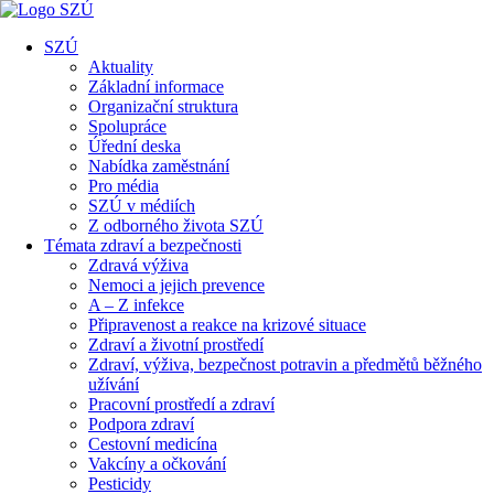
SZÚ
Aktuality
Základní informace
Organizační struktura
Spolupráce
Úřední deska
Nabídka zaměstnání
Pro média
SZÚ v médiích
Z odborného života SZÚ
Témata zdraví a bezpečnosti
Zdravá výživa
Nemoci a jejich prevence
A – Z infekce
Připravenost a reakce na krizové situace
Zdraví a životní prostředí
Zdraví, výživa, bezpečnost potravin a předmětů běžného
užívání
Pracovní prostředí a zdraví
Podpora zdraví
Cestovní medicína
Vakcíny a očkování
Pesticidy