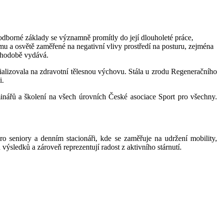
dborné základy se významně promítly do její dlouholeté práce,
mu a osvětě zaměřené na negativní vlivy prostředí na posturu, zejména
ouhodobě vydává.
cializovala na zdravotní tělesnou výchovu. Stála u zrodu Regeneračního
i.
minářů a školení na všech úrovních České asociace Sport pro všechny.
o seniory a denním stacionáři, kde se zaměřuje na udržení mobility,
výsledků a zároveň reprezentují radost z aktivního stárnutí.