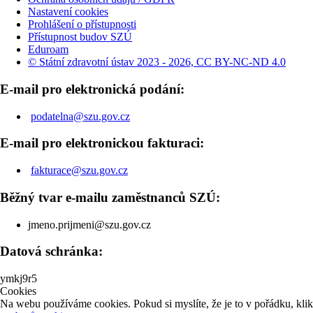
Nastavení cookies
Prohlášení o přístupnosti
Přístupnost budov SZÚ
Eduroam
© Státní zdravotní ústav 2023 - 2026, CC BY-NC-ND 4.0
E-mail pro elektronická podání:
podatelna@szu.gov.cz
E-mail pro elektronickou fakturaci:
fakturace@szu.gov.cz
Běžný tvar e-mailu zaměstnanců SZÚ:
jmeno.prijmeni@szu.gov.cz
Datová schránka:
ymkj9r5
Cookies
Na webu používáme cookies. Pokud si myslíte, že je to v pořádku, kli