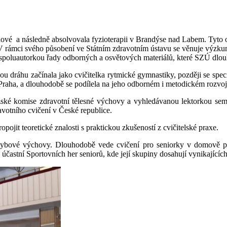
ové a následně absolvovala fyzioterapii v Brandýse nad Labem. Tyto o
. V rámci svého působení ve Státním zdravotním ústavu se věnuje výzku
 a spoluautorkou řady odborných a osvětových materiálů, které SZÚ dl
nou dráhu začínala jako cvičitelka rytmické gymnastiky, později se spe
t Praha, a dlouhodobě se podílela na jeho odborném i metodickém rozvoj
pražské komise zdravotní tělesné výchovy a vyhledávanou lektorkou se
votního cvičení v České republice.
pojit teoretické znalosti s praktickou zkušeností z cvičitelské praxe.
 pohybové výchovy. Dlouhodobě vede cvičení pro seniorky v domově pr
častní Sportovních her seniorů, kde její skupiny dosahují vynikajících 