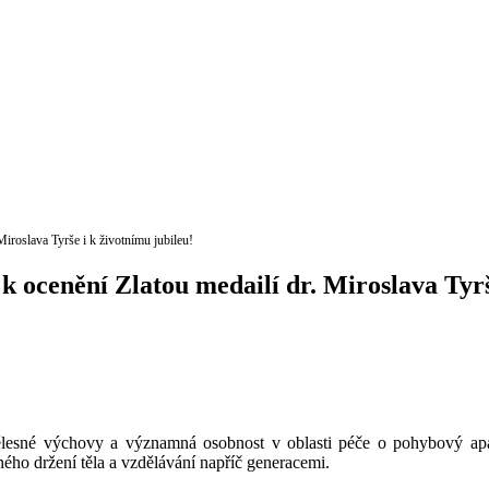
iroslava Tyrše i k životnímu jubileu!
 ocenění Zlatou medailí dr. Miroslava Tyrš
 tělesné výchovy a významná osobnost v oblasti péče o pohybový apa
ého držení těla a vzdělávání napříč generacemi.