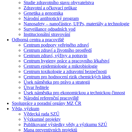
Studie zdravotního stavu obyvatelstva
Zdravotní a očkovací průkaz
Genetika a genomika
Národní antibiotický program
Nanosafety – nanočástice, UFPs, materiály a technologie
Surveillance odpadních vod
Institucionální stravování
Odborná centra a pracoviště
Centrum podpory veřejného zdraví
Centrum zdraví a životního prostředí
Centrum zdraví, výživy a potravin
Centrum hygieny práce a pracovního lékařství
Centrum epidemiologie a mikrobiologie
Centrum toxikologie a zdravotní bezpečnosti
Centrum pro hodnocení rizik chemických látek
Úsek náměstka pro právo a strategii
Útvar ředitele
Úsek náměstka pro ekonomickou a technickou činnost
Národní referenční pracoviště
Spolupráce a poradní orgány MZ ČR
Věda, výzkum
Vědecká rada SZÚ
Výzkumné projekty
Publikované výsledky vědy a výzkumu SZÚ
Mapa preventivních projektů