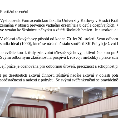
Prestižní ocenění
Vystudovala Farmaceutickou fakultu Univerzity Karlovy v Hradci Král
zejména v oblasti prevence vadného držení těla u dětí a dospívajících
ve vztahu ke školnímu nábytku a zátěži školních brašen. Je autorkou
V oblasti tělovýchovy působí od konce 70. let 20. století. Svou odbor
studia Ideál (1990), které se následně stalo součástí SK Pohyb je živo
Je cvičitelkou I. třídy zdravotní tělesné výchovy, aktivní členkou 
Svými odbornými zkušenostmi přispívá k rozvoji metodiky i praxe zdra
Její práce je oceňována pro odbornou úroveň, preciznost a schopnost pro
I po desetiletích aktivní činnosti zůstává nadále aktivní v oblasti
soběstačnosti a radosti z pohybu. Se svými svěřenkyněmi se pravidelně ú