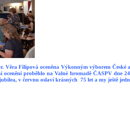
Dr. Věra Filipová
oceněna Výkonným výborem České as
ání ocenění proběhlo na Valné hromadě ČASPV dne 24. 
o jubilea, v červnu oslaví krásných 75 let a my ještě je