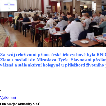
Za svůj celoživotní přínos české tělovýchově byla RN
Zlatou medailí dr. Miroslava Tyrše. Slavnostní před
vážená a stále aktivní kolegyně u příležitosti životníh
.
Vytisknout
Odebírejte aktuality SZÚ