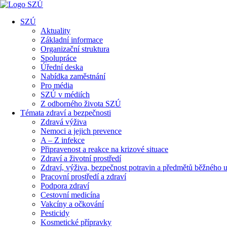
SZÚ
Aktuality
Základní informace
Organizační struktura
Spolupráce
Úřední deska
Nabídka zaměstnání
Pro média
SZÚ v médiích
Z odborného života SZÚ
Témata zdraví a bezpečnosti
Zdravá výživa
Nemoci a jejich prevence
A – Z infekce
Připravenost a reakce na krizové situace
Zdraví a životní prostředí
Zdraví, výživa, bezpečnost potravin a předmětů běžného u
Pracovní prostředí a zdraví
Podpora zdraví
Cestovní medicína
Vakcíny a očkování
Pesticidy
Kosmetické přípravky