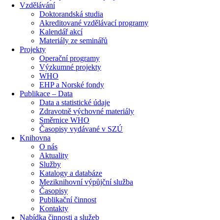
Vzdělávání
Doktorandská studia
Akreditované vzdělávací programy
Kalendář akcí
Materiály ze seminářů
Projekty
Operační programy
Výzkumné projekty
WHO
EHP a Norské fondy
Publikace – Data
Data a statistické údaje
Zdravotně výchovné materiály
Směrnice WHO
Časopisy vydávané v SZÚ
Knihovna
O nás
Aktuality
Služby
Katalogy a databáze
Meziknihovní výpůjční služba
Časopisy
Publikační činnost
Kontakty
Nabídka činnosti a služeb