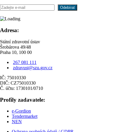
Adresa:
Státní zdravotní ústav
Šrobárova 49/48
Praha 10, 100 00
267 081 111
zdravust@szu.gov.cz
IČ: 75010330
DIČ: CZ75010330
Č. účtu: 1730101/0710
Profily zadavatele:
e-Gordion
Tendermarket
NEN
Ochrana osobních údajů / GDPR