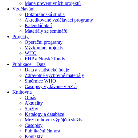
Mapa preventivních projektů
Vzdělávání
Doktorandská studia
Akreditované vzdělávací programy
Kalendář akcí
Materiály ze seminářů
Projekty
Operační programy
Výzkumné projekty
WHO
EHP a Norské fondy
Publikace – Data
Data a statistické údaje
Zdravotně výchovné materiály
Směrnice WHO
Časopisy vydávané v SZÚ
Knihovna
O nás
Aktuality
Služby
Katalogy a databáze
Meziknihovní výpůjční služba
Časopisy
Publikační činnost
Kontakty