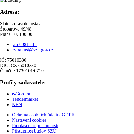
Adresa:
Státní zdravotní ústav
Šrobárova 49/48
Praha 10, 100 00
267 081 111
zdravust@szu.gov.cz
IČ: 75010330
DIČ: CZ75010330
Č. účtu: 1730101/0710
Profily zadavatele:
e-Gordion
Tendermarket
NEN
Ochrana osobních údajů / GDPR
Nastavení cookies
Prohlášení o přístupnosti
Přístupnost budov SZÚ