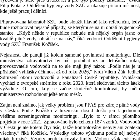
Filip Kotal z Oddělení hygieny vody SZÚ a ukazuje přitom místnost,
kde ještě pracují dělníci.
Připravovaná laboratoř SZÚ bude sloužit hlavně jako referenční, tedy
bude rozhodovat nejasné případy, se kterými se na ni obrátí hygienické
stanice. „Když někde v republice nebude mít nějaký orgán jasno o
kvalitě pitné vody, obrátí se na nás,“ říká vedoucí Oddělení hygieny
vody SZÚ František Kožíšek.
Nejasnosti ale panují již kolem samotné povinnosti monitoringu. Dle
ministerstva zdravotnictví by měl probíhat už od letošního roku,
provozovatelé vodovodů na to ale mají jiný názor. „Podle nás je u
příslušné vyhlášky účinnost až od roku 2026,“ tvrdí Vilém Žák, ředitel
Sdružení oboru vodovodů a kanalizací České republiky. Vyhláška
vychází z evropské směrnice z roku 2020, která sledování těchto látek
vyžaduje. O tom, kdy se začne skutečně kontrolovat, by mělo
ministerstvo rozhodnout ještě tento měsíc.
Zatím není známo, jak velký problém jsou PFAS pro zdroje pitné vody
v Česku. Podle Kožíška v tuzemsku dosud došlo jen k jednomu
většímu screeningovému monitoringu. „Bylo to v rámci pilotního
projektu v roce 2021. Zpracováno bylo celkem 187 vzorků. Vodovodů
v Česku je ale kolem čtyř tisíc, takže kontrolovány nebyly ani zdaleka
všechny,“ říká Kožíšek. Výsledky tohoto výzkumu podle něj nebyly
nijak hrozivé. Vzorky nepřekračovaly limity. Mohou však existovat