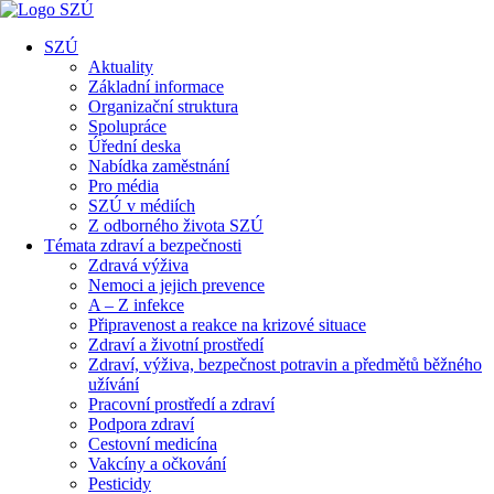
SZÚ
Aktuality
Základní informace
Organizační struktura
Spolupráce
Úřední deska
Nabídka zaměstnání
Pro média
SZÚ v médiích
Z odborného života SZÚ
Témata zdraví a bezpečnosti
Zdravá výživa
Nemoci a jejich prevence
A – Z infekce
Připravenost a reakce na krizové situace
Zdraví a životní prostředí
Zdraví, výživa, bezpečnost potravin a předmětů běžného
užívání
Pracovní prostředí a zdraví
Podpora zdraví
Cestovní medicína
Vakcíny a očkování
Pesticidy