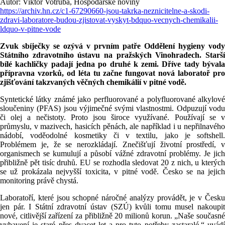
Autor: Viktor Votruba, Hospodářské noviny
https://archiv.hn.cz/c1-67290660-jsou-takrka-neznicitelne-a-skodi-
zdravi-laboratore-budou-zjistovat-vyskyt-bdquo-vecnych-chemikalii-
ldquo-v-pitne-vode
Zvuk sbíječky se ozývá v prvním patře Oddělení hygieny vody
Státního zdravotního ústavu na pražských Vinohradech. Starší
bílé kachličky padají jedna po druhé k zemi. Dříve tady bývala
přípravna vzorků, od léta tu začne fungovat nová laboratoř pro
zjišťování takzvaných věčných chemikálií v pitné vodě.
Syntetické látky známé jako perfluorované a polyfluorované alkylové
sloučeniny (PFAS) jsou výjimečné svými vlastnostmi. Odpuzují vodu
či olej a nečistoty. Proto jsou široce využívané. Používají se v
průmyslu, v mazivech, hasicích pěnách, ale například i u nepřilnavého
nádobí, voděodolné kosmetiky či v textilu, jako je softshell.
Problémem je, že se nerozkládají. Znečišťují životní prostředí, v
organismech se kumulují a působí vážné zdravotní problémy. Je jich
přibližně pět tisíc druhů. EU se rozhodla sledovat 20 z nich, u kterých
se už prokázala nejvyšší toxicita, v pitné vodě. Česko se na jejich
monitoring právě chystá.
Laboratoří, které jsou schopné náročné analýzy provádět, je v Česku
jen pár. I Státní zdravotní ústav (SZÚ) kvůli tomu musel nakoupit
nové, citlivější zařízení za přibližně 20 milionů korun. „Naše současné
vybavení je staré přes dvacet let a pro tyto potřeby zastaralé,“ uvádí