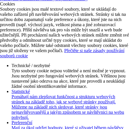
Cookies
Soubory cookies jsou malé textové soubory, které se ukládají do
vašeho zařízení při navštěvování webových stránek. Stránky si tak na
určitou dobu zapamatují vaše preference a úkony, které jste na nich
provedli (např. výchozí jazyk, velikost písma a jiné zobrazovací
preference). Příští návštěva tak pro vás může být snazší a web bude
užitečnější. Při procházení našich webových stránek můžete změnit své
předvolby a odmítnout určité typy cookies, které se mají ukládat do
vašeho počítače. Můžete také odstranit všechny soubory cookies, které
jsou již uloženy ve vašem počítači.
Přečtěte si naše zásady používání
souborů cookie
Technické / nezbytné
Tyto soubory cookie nejsou volitelné a není možné je vypnout.
Jsou nezbytné pro fungování webových stránek. Většinou jsou
nastavené jako odezva na akce, které jste provedli a neukládají
žádné osobní identifikovatelné informace.
Statistické
Pomáhají nám zlepšovat funkčnost a strukturu webových
stránek na základě toho, jak se webové stránky používají.
Můžeme na základě nich sledovat, které stránky jsou
nejnavštěvovanější a jakým způsobem se návštěvnici na webu
pohybují.
Preferenční
Mají za úkol udržet hodnoty, které si uživatel během návštěvy