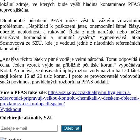
lokální zdroje, ve kterých bude vyšší hladina kontaminace PFAS
teprve zjištěna.
Dlouhodobé působení PFAS může vést k vážným zdravotním
problémům. „Například k poškození jater, onemocnění štítné žlázy,
obezitě, neplodnosti a rakovině. Řada z nich narušuje nebo může
narušovat hormonální a imunitní systém,“ vyjmenovává Jitka
Sosnovcová ze SZÚ, kde je vedoucí jedné z národních referenčních
laboratoří.
„Analýza těchto látek v pitné vodě je velmi náročná. Tomu odpovídá i
cena. Jeden vzorek vyjde na přibližně pět tisíc korun,“ vypočítává
Kotal. A dodává, že dosavadní úplný rozbor vody na zhruba 120 látek
stojí kolem 15 až 20 tisíc korun. I proto se provozovatelé vodovodů
snaží povinnost pravidelných rozborů na PFAS oddálit.
Více o PFAS také zde
:
https://szu.gov.cz/aktuality/hn-hygienici-a-
zdravotnici-pripravuji-velkou-kontrolu-chemikalii-v-detskem-obleceni-
pruzkum-v-cesku-dopadl-spatne/
Vytisknout
Odebírejte aktuality SZÚ