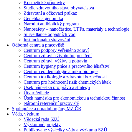
Kosmetické přípravky
Studie zdravotního stavu obyvatelstva
Zdravotní a očkovací průkaz
Genetika a genomika
Národní antibiotický program
Nanosafety – nanočástice, UFPs, materiály a technologie
Surveillance odpadních vod
Institucionální stravování
Odborná centra a pracoviště
Centrum podpory veřejného zdraví
Centrum zdraví a životního prostředí
Centrum zdraví, výživy a potravin
Centrum hygieny práce a pracovního lékařství
Centrum epidemiologie a mikrobiologie
Centrum toxikologie a zdravotní bezpečnosti
Centrum pro hodnocení rizik chemických látek
Úsek náměstka pro právo a strategii
Útvar ředitele
Úsek náměstka pro ekonomickou a technickou činnost
Národní referenční pracoviště
Spolupráce a poradní orgány MZ ČR
Věda, výzkum
Vědecká rada SZÚ
Výzkumné projekty
Publikované výsledky vědy a výzkumu SZÚ