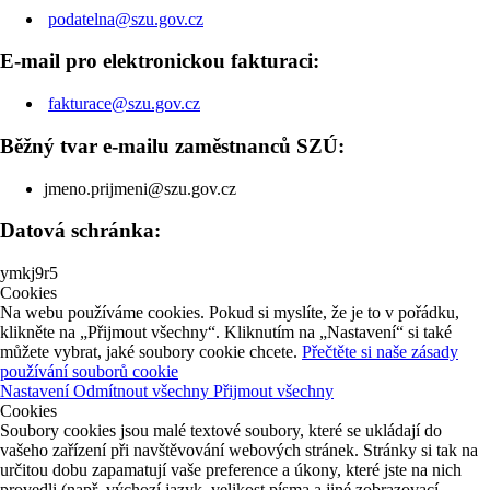
podatelna@szu.gov.cz
E-mail pro elektronickou fakturaci:
fakturace@szu.gov.cz
Běžný tvar e-mailu zaměstnanců SZÚ:
jmeno.prijmeni@szu.gov.cz
Datová schránka:
ymkj9r5
Cookies
Na webu používáme cookies. Pokud si myslíte, že je to v pořádku,
klikněte na „Přijmout všechny“. Kliknutím na „Nastavení“ si také
můžete vybrat, jaké soubory cookie chcete.
Přečtěte si naše zásady
používání souborů cookie
Nastavení
Odmítnout všechny
Přijmout všechny
Cookies
Soubory cookies jsou malé textové soubory, které se ukládají do
vašeho zařízení při navštěvování webových stránek. Stránky si tak na
určitou dobu zapamatují vaše preference a úkony, které jste na nich
provedli (např. výchozí jazyk, velikost písma a jiné zobrazovací