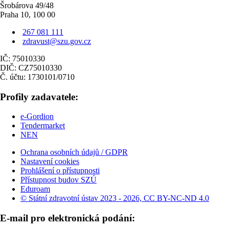
Šrobárova 49/48
Praha 10, 100 00
267 081 111
zdravust@szu.gov.cz
IČ: 75010330
DIČ: CZ75010330
Č. účtu: 1730101/0710
Profily zadavatele:
e-Gordion
Tendermarket
NEN
Ochrana osobních údajů / GDPR
Nastavení cookies
Prohlášení o přístupnosti
Přístupnost budov SZÚ
Eduroam
© Státní zdravotní ústav 2023 - 2026, CC BY-NC-ND 4.0
E-mail pro elektronická podání: