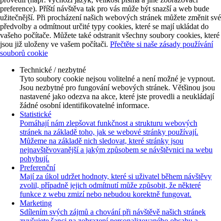
preference). Příští návštěva tak pro vás může být snazší a web bude
užitečnější. Při procházení našich webových stránek můžete změnit své
předvolby a odmítnout určité typy cookies, které se mají ukládat do
vašeho počítače. Můžete také odstranit všechny soubory cookies, které
jsou již uloženy ve vašem počítači.
Přečtěte si naše zásady používání
souborů cookie
Technické / nezbytné
Tyto soubory cookie nejsou volitelné a není možné je vypnout.
Jsou nezbytné pro fungování webových stránek. Většinou jsou
nastavené jako odezva na akce, které jste provedli a neukládají
žádné osobní identifikovatelné informace.
Statistické
Pomáhají nám zlepšovat funkčnost a strukturu webových
stránek na základě toho, jak se webové stránky používají.
Můžeme na základě nich sledovat, které stránky jsou
nejnavštěvovanější a jakým způsobem se návštěvnici na webu
pohybují.
Preferenční
Mají za úkol udržet hodnoty, které si uživatel během návštěvy
zvolil, případně jejich odmítnutí může způsobit, že některé
funkce z webu zmizí nebo nebudou korektně fungovat.
Marketing
Sdílením svých zájmů a chování při návštěvě našich stránek
zvyšujete šanci na zobrazení personalizovaného obsahu a