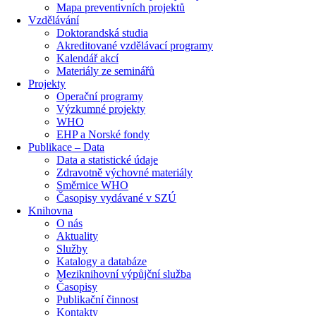
Mapa preventivních projektů
Vzdělávání
Doktorandská studia
Akreditované vzdělávací programy
Kalendář akcí
Materiály ze seminářů
Projekty
Operační programy
Výzkumné projekty
WHO
EHP a Norské fondy
Publikace – Data
Data a statistické údaje
Zdravotně výchovné materiály
Směrnice WHO
Časopisy vydávané v SZÚ
Knihovna
O nás
Aktuality
Služby
Katalogy a databáze
Meziknihovní výpůjční služba
Časopisy
Publikační činnost
Kontakty