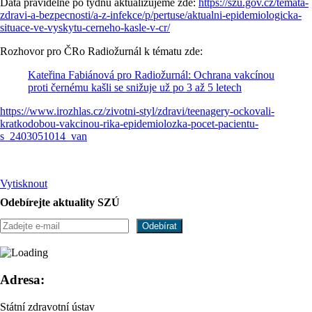
Data pravidelně po týdnu aktualizujeme zde:
https://szu.gov.cz/temata-
zdravi-a-bezpecnosti/a-z-infekce/p/pertuse/aktualni-epidemiologicka-
situace-ve-vyskytu-cerneho-kasle-v-cr/
Rozhovor pro ČRo Radiožurnál k tématu zde:
Kateřina Fabiánová pro Radiožurnál: Ochrana vakcínou
proti černému kašli se snižuje už po 3 až 5 letech
https://www.irozhlas.cz/zivotni-styl/zdravi/teenagery-ockovali-
kratkodobou-vakcinou-rika-epidemiolozka-pocet-pacientu-
s_2403051014_van
Vytisknout
Odebírejte aktuality SZÚ
Adresa:
Státní zdravotní ústav