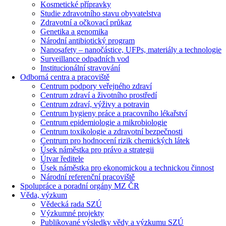
Kosmetické přípravky
Studie zdravotního stavu obyvatelstva
Zdravotní a očkovací průkaz
Genetika a genomika
Národní antibiotický program
Nanosafety – nanočástice, UFPs, materiály a technologie
Surveillance odpadních vod
Institucionální stravování
Odborná centra a pracoviště
Centrum podpory veřejného zdraví
Centrum zdraví a životního prostředí
Centrum zdraví, výživy a potravin
Centrum hygieny práce a pracovního lékařství
Centrum epidemiologie a mikrobiologie
Centrum toxikologie a zdravotní bezpečnosti
Centrum pro hodnocení rizik chemických látek
Úsek náměstka pro právo a strategii
Útvar ředitele
Úsek náměstka pro ekonomickou a technickou činnost
Národní referenční pracoviště
Spolupráce a poradní orgány MZ ČR
Věda, výzkum
Vědecká rada SZÚ
Výzkumné projekty
Publikované výsledky vědy a výzkumu SZÚ