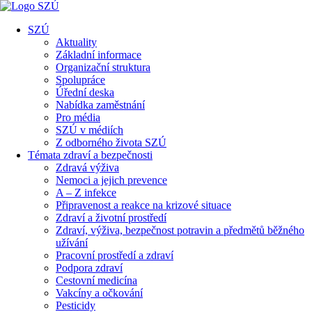
SZÚ
Aktuality
Základní informace
Organizační struktura
Spolupráce
Úřední deska
Nabídka zaměstnání
Pro média
SZÚ v médiích
Z odborného života SZÚ
Témata zdraví a bezpečnosti
Zdravá výživa
Nemoci a jejich prevence
A – Z infekce
Připravenost a reakce na krizové situace
Zdraví a životní prostředí
Zdraví, výživa, bezpečnost potravin a předmětů běžného
užívání
Pracovní prostředí a zdraví
Podpora zdraví
Cestovní medicína
Vakcíny a očkování
Pesticidy