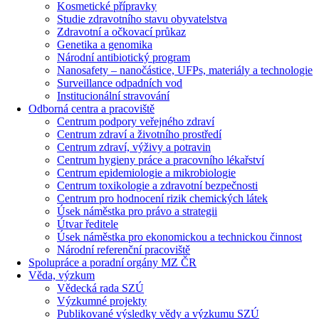
Kosmetické přípravky
Studie zdravotního stavu obyvatelstva
Zdravotní a očkovací průkaz
Genetika a genomika
Národní antibiotický program
Nanosafety – nanočástice, UFPs, materiály a technologie
Surveillance odpadních vod
Institucionální stravování
Odborná centra a pracoviště
Centrum podpory veřejného zdraví
Centrum zdraví a životního prostředí
Centrum zdraví, výživy a potravin
Centrum hygieny práce a pracovního lékařství
Centrum epidemiologie a mikrobiologie
Centrum toxikologie a zdravotní bezpečnosti
Centrum pro hodnocení rizik chemických látek
Úsek náměstka pro právo a strategii
Útvar ředitele
Úsek náměstka pro ekonomickou a technickou činnost
Národní referenční pracoviště
Spolupráce a poradní orgány MZ ČR
Věda, výzkum
Vědecká rada SZÚ
Výzkumné projekty
Publikované výsledky vědy a výzkumu SZÚ