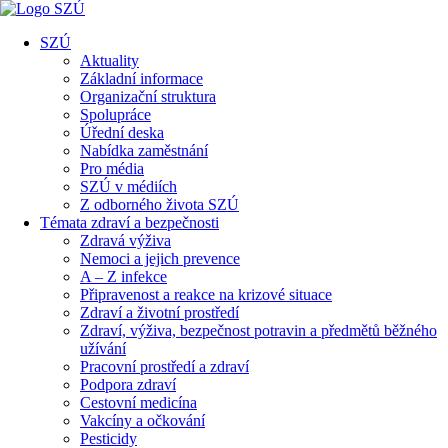
SZÚ
Aktuality
Základní informace
Organizační struktura
Spolupráce
Úřední deska
Nabídka zaměstnání
Pro média
SZÚ v médiích
Z odborného života SZÚ
Témata zdraví a bezpečnosti
Zdravá výživa
Nemoci a jejich prevence
A – Z infekce
Připravenost a reakce na krizové situace
Zdraví a životní prostředí
Zdraví, výživa, bezpečnost potravin a předmětů běžného
užívání
Pracovní prostředí a zdraví
Podpora zdraví
Cestovní medicína
Vakcíny a očkování
Pesticidy