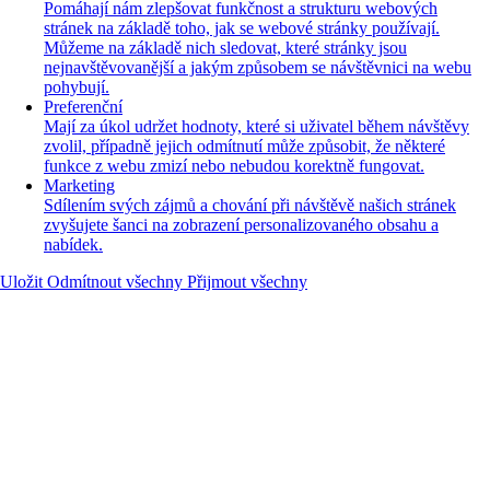
Pomáhají nám zlepšovat funkčnost a strukturu webových
stránek na základě toho, jak se webové stránky používají.
Můžeme na základě nich sledovat, které stránky jsou
nejnavštěvovanější a jakým způsobem se návštěvnici na webu
pohybují.
Preferenční
Mají za úkol udržet hodnoty, které si uživatel během návštěvy
zvolil, případně jejich odmítnutí může způsobit, že některé
funkce z webu zmizí nebo nebudou korektně fungovat.
Marketing
Sdílením svých zájmů a chování při návštěvě našich stránek
zvyšujete šanci na zobrazení personalizovaného obsahu a
nabídek.
Uložit
Odmítnout všechny
Přijmout všechny