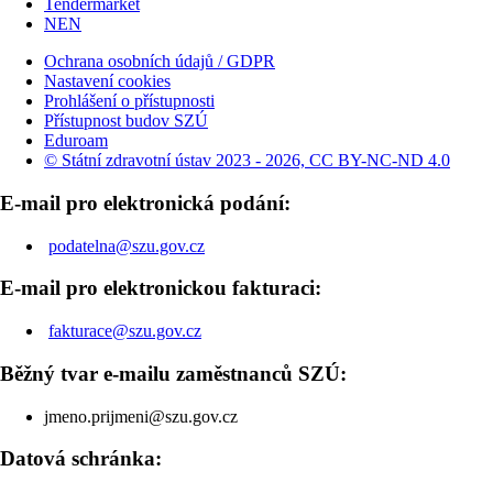
Tendermarket
NEN
Ochrana osobních údajů / GDPR
Nastavení cookies
Prohlášení o přístupnosti
Přístupnost budov SZÚ
Eduroam
© Státní zdravotní ústav 2023 - 2026, CC BY-NC-ND 4.0
E-mail pro elektronická podání:
podatelna@szu.gov.cz
E-mail pro elektronickou fakturaci:
fakturace@szu.gov.cz
Běžný tvar e-mailu zaměstnanců SZÚ:
jmeno.prijmeni@szu.gov.cz
Datová schránka: