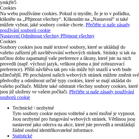
ymkj9r5
Cookies
Na webu používáme cookies. Pokud si myslíte, že je to v pořádku,
klikněte na „Přijmout všechny“. Kliknutím na „Nastavení“ si také
můžete vybrat, jaké soubory cookie chcete.
Přečtěte si naše zásady
používání souborů cookie
Nastavení
Odmítnout všechny
Přijmout všechny
Cookies
Soubory cookies jsou malé textové soubory, které se ukládají do
vašeho zařízení při navštěvování webových stránek. Stránky si tak na
určitou dobu zapamatují vaše preference a úkony, které jste na nich
provedli (např. výchozí jazyk, velikost písma a jiné zobrazovací
preference). Příští návštěva tak pro vás může být snazší a web bude
užitečnější. Při procházení našich webových stránek můžete změnit své
předvolby a odmítnout určité typy cookies, které se mají ukládat do
vašeho počítače. Můžete také odstranit všechny soubory cookies, které
jsou již uloženy ve vašem počítači.
Přečtěte si naše zásady používání
souborů cookie
Technické / nezbytné
Tyto soubory cookie nejsou volitelné a není možné je vypnout.
Jsou nezbytné pro fungování webových stránek. Většinou jsou
nastavené jako odezva na akce, které jste provedli a neukládají
žádné osobní identifikovatelné informace.
Statistické