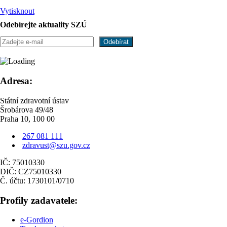
Vytisknout
Odebírejte aktuality SZÚ
Adresa:
Státní zdravotní ústav
Šrobárova 49/48
Praha 10, 100 00
267 081 111
zdravust@szu.gov.cz
IČ: 75010330
DIČ: CZ75010330
Č. účtu: 1730101/0710
Profily zadavatele:
e-Gordion