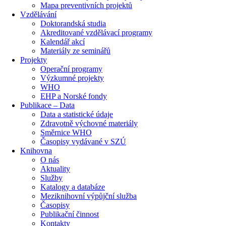
Mapa preventivních projektů
Vzdělávání
Doktorandská studia
Akreditované vzdělávací programy
Kalendář akcí
Materiály ze seminářů
Projekty
Operační programy
Výzkumné projekty
WHO
EHP a Norské fondy
Publikace – Data
Data a statistické údaje
Zdravotně výchovné materiály
Směrnice WHO
Časopisy vydávané v SZÚ
Knihovna
O nás
Aktuality
Služby
Katalogy a databáze
Meziknihovní výpůjční služba
Časopisy
Publikační činnost
Kontakty