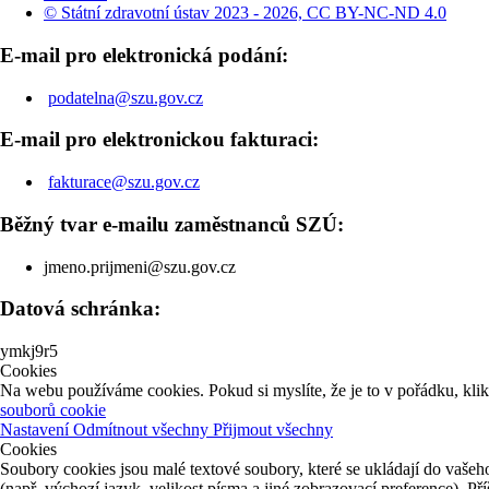
© Státní zdravotní ústav 2023 - 2026, CC BY-NC-ND 4.0
E-mail pro elektronická podání:
podatelna@szu.gov.cz
E-mail pro elektronickou fakturaci:
fakturace@szu.gov.cz
Běžný tvar e-mailu zaměstnanců SZÚ:
jmeno.prijmeni@szu.gov.cz
Datová schránka:
ymkj9r5
Cookies
Na webu používáme cookies. Pokud si myslíte, že je to v pořádku, kli
souborů cookie
Nastavení
Odmítnout všechny
Přijmout všechny
Cookies
Soubory cookies jsou malé textové soubory, které se ukládají do vašeho
(např. výchozí jazyk, velikost písma a jiné zobrazovací preference). P