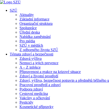
SZÚ
Aktuality
Základní informace
Organizační struktura
Spolupráce
Úřední deska
Nabídka zaměstnání
Pro média
SZÚ v médiích
Z odborného života SZÚ
Témata zdraví a bezpečnosti
Zdravá výživa
Nemoci a jejich prevence
A – Z infekce
Připravenost a reakce na krizové situace
Zdraví a životní prostředí
Zdraví, výživa, bezpečnost potravin a předmětů běžného u
Pracovní prostředí a zdraví
Podpora zdraví
Cestovní medicína
Vakcíny a očkování
Pesticidy
Kosmetické přípravky