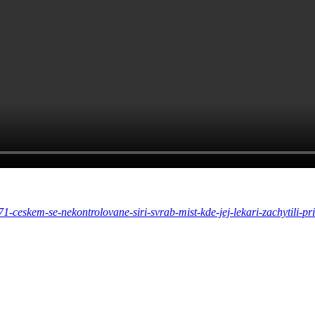
71-ceskem-se-nekontrolovane-siri-svrab-mist-kde-jej-lekari-zachytili-pr