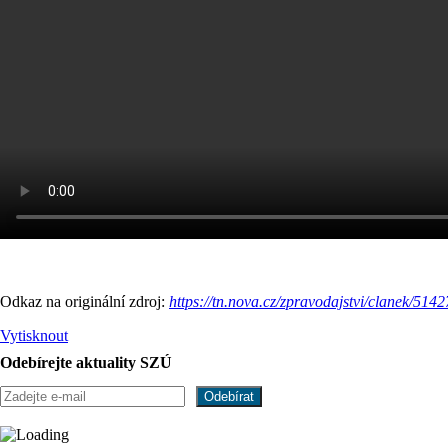
Odkaz na originální zdroj:
https://tn.nova.cz/zpravodajstvi/clanek/5142
Vytisknout
Odebírejte aktuality SZÚ