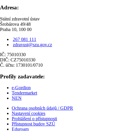
Adresa:
Státní zdravotní ústav
Šrobárova 49/48
Praha 10, 100 00
267 081 111
zdravust@szu.gov.cz
IČ: 75010330
DIČ: CZ75010330
Č. účtu: 1730101/0710
Profily zadavatele:
e-Gordion
Tendermarket
NEN
Ochrana osobních údajů / GDPR
Nastavení cookies
Prohlášení o přístupnosti
Přístupnost budov SZÚ
Eduroam