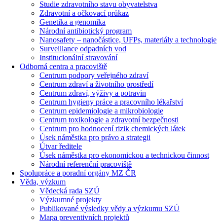
Studie zdravotního stavu obyvatelstva
Zdravotní a očkovací průkaz
Genetika a genomika
Národní antibiotický program
Nanosafety – nanočástice, UFPs, materiály a technologie
Surveillance odpadních vod
Institucionální stravování
Odborná centra a pracoviště
Centrum podpory veřejného zdraví
Centrum zdraví a životního prostředí
Centrum zdraví, výživy a potravin
Centrum hygieny práce a pracovního lékařství
Centrum epidemiologie a mikrobiologie
Centrum toxikologie a zdravotní bezpečnosti
Centrum pro hodnocení rizik chemických látek
Úsek náměstka pro právo a strategii
Útvar ředitele
Úsek náměstka pro ekonomickou a technickou činnost
Národní referenční pracoviště
Spolupráce a poradní orgány MZ ČR
Věda, výzkum
Vědecká rada SZÚ
Výzkumné projekty
Publikované výsledky vědy a výzkumu SZÚ
Mapa preventivních projektů