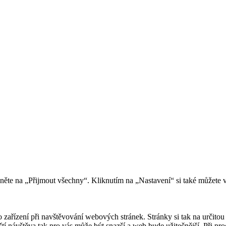
kněte na „Přijmout všechny“. Kliknutím na „Nastavení“ si také můžete 
 zařízení při navštěvování webových stránek. Stránky si tak na určitou 
říští návštěva tak pro vás může být snazší a web bude užitečnější. Při