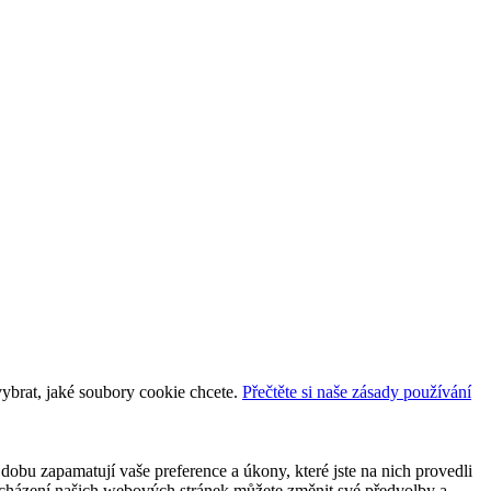
vybrat, jaké soubory cookie chcete.
Přečtěte si naše zásady používání
dobu zapamatují vaše preference a úkony, které jste na nich provedli
 procházení našich webových stránek můžete změnit své předvolby a