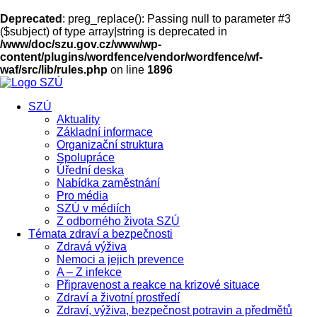
Deprecated
: preg_replace(): Passing null to parameter #3
($subject) of type array|string is deprecated in
/www/doc/szu.gov.cz/www/wp-
content/plugins/wordfence/vendor/wordfence/wf-
waf/src/lib/rules.php
on line
1896
SZÚ
Aktuality
Základní informace
Organizační struktura
Spolupráce
Úřední deska
Nabídka zaměstnání
Pro média
SZÚ v médiích
Z odborného života SZÚ
Témata zdraví a bezpečnosti
Zdravá výživa
Nemoci a jejich prevence
A – Z infekce
Připravenost a reakce na krizové situace
Zdraví a životní prostředí
Zdraví, výživa, bezpečnost potravin a předmětů