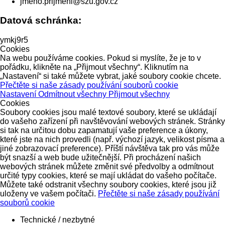
jmeno.prijmeni@szu.gov.cz
Datová schránka:
ymkj9r5
Cookies
Na webu používáme cookies. Pokud si myslíte, že je to v
pořádku, klikněte na „Přijmout všechny“. Kliknutím na
„Nastavení“ si také můžete vybrat, jaké soubory cookie chcete.
Přečtěte si naše zásady používání souborů cookie
Nastavení
Odmítnout všechny
Přijmout všechny
Cookies
Soubory cookies jsou malé textové soubory, které se ukládají
do vašeho zařízení při navštěvování webových stránek. Stránky
si tak na určitou dobu zapamatují vaše preference a úkony,
které jste na nich provedli (např. výchozí jazyk, velikost písma a
jiné zobrazovací preference). Příští návštěva tak pro vás může
být snazší a web bude užitečnější. Při procházení našich
webových stránek můžete změnit své předvolby a odmítnout
určité typy cookies, které se mají ukládat do vašeho počítače.
Můžete také odstranit všechny soubory cookies, které jsou již
uloženy ve vašem počítači.
Přečtěte si naše zásady používání
souborů cookie
Technické / nezbytné