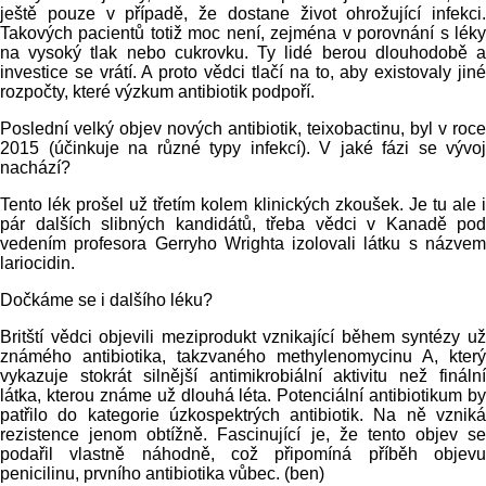
ještě pouze v případě, že dostane život ohrožující infekci.
Takových pacientů totiž moc není, zejména v porovnání s léky
na vysoký tlak nebo cukrovku. Ty lidé berou dlouhodobě a
investice se vrátí. A proto vědci tlačí na to, aby existovaly jiné
rozpočty, které výzkum antibiotik podpoří.
Poslední velký objev nových antibiotik, teixobactinu, byl v roce
2015 (účinkuje na různé typy infekcí). V jaké fázi se vývoj
nachází?
Tento lék prošel už třetím kolem klinických zkoušek. Je tu ale i
pár dalších slibných kandidátů, třeba vědci v Kanadě pod
vedením profesora Gerryho Wrighta izolovali látku s názvem
lariocidin.
Dočkáme se i dalšího léku?
Britští vědci objevili meziprodukt vznikající během syntézy už
známého antibiotika, takzvaného methylenomycinu A, který
vykazuje stokrát silnější antimikrobiální aktivitu než finální
látka, kterou známe už dlouhá léta. Potenciální antibiotikum by
patřilo do kategorie úzkospektrých antibiotik. Na ně vzniká
rezistence jenom obtížně. Fascinující je, že tento objev se
podařil vlastně náhodně, což připomíná příběh objevu
penicilinu, prvního antibiotika vůbec. (ben)