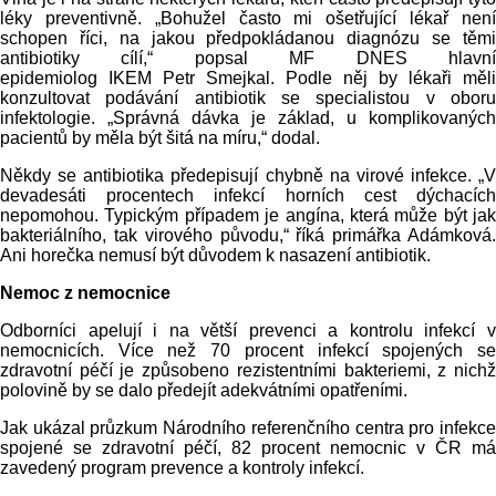
léky preventivně. „Bohužel často mi ošetřující lékař není
schopen říci, na jakou předpokládanou diagnózu se těmi
antibiotiky cílí,“ popsal MF DNES hlavní
epidemiolog IKEM Petr Smejkal. Podle něj by lékaři měli
konzultovat podávání antibiotik se specialistou v oboru
infektologie. „Správná dávka je základ, u komplikovaných
pacientů by měla být šitá na míru,“ dodal.
Někdy se antibiotika předepisují chybně na virové infekce. „V
devadesáti procentech infekcí horních cest dýchacích
nepomohou. Typickým případem je angína, která může být jak
bakteriálního, tak virového původu,“ říká primářka Adámková.
Ani horečka nemusí být důvodem k nasazení antibiotik.
Nemoc z nemocnice
Odborníci apelují i na větší prevenci a kontrolu infekcí v
nemocnicích. Více než 70 procent infekcí spojených se
zdravotní péčí je způsobeno rezistentními bakteriemi, z nichž
polovině by se dalo předejít adekvátními opatřeními.
Jak ukázal průzkum Národního referenčního centra pro infekce
spojené se zdravotní péčí, 82 procent nemocnic v ČR má
zavedený program prevence a kontroly infekcí.