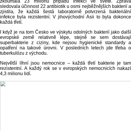
zkoumala 23 milionů případů infekcí ve světě. Zpráva
sledovala účinnost 22 antibiotik u osmi nejběžnějších bakterií a
zjistila, že každá šestá laboratorně potvrzená bakteriální
infekce byla rezistentní. V jihovýchodní Asii to byla dokonce
každá třetí.
I když je na tom Česko ve výskytu odolných bakterií jako další
evropské země relativně lépe, stejně se sem dostávají
superbakterie z ciziny, kde nejsou hygienické standardy a
opatření na takové úrovni. V posledních letech jde třeba o
tuberkulózu z východu.
Největší líhní jsou nemocnice – každá třetí bakterie je tam
rezistentní. A každý rok se v evropských nemocnicích nakazí
4,3 milionu lidí.