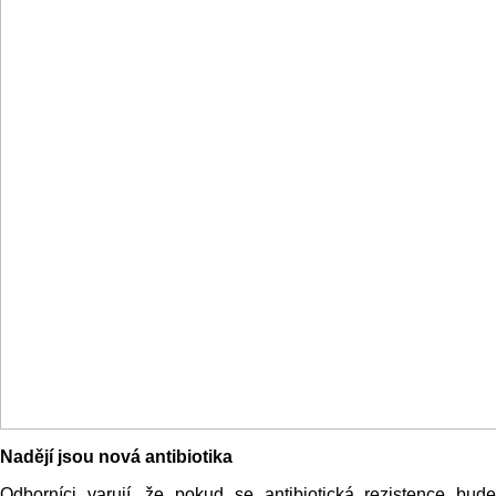
Nadějí jsou nová antibiotika
Odborníci varují, že pokud se antibiotická rezistence bude