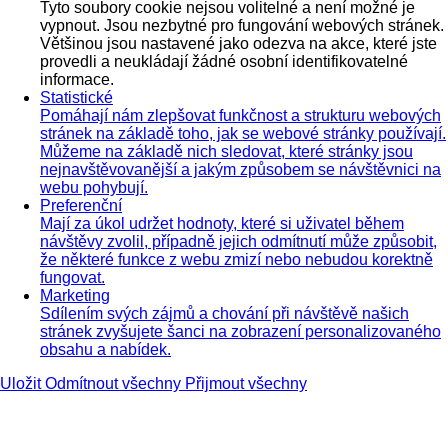
Tyto soubory cookie nejsou volitelné a není možné je
vypnout. Jsou nezbytné pro fungování webových stránek.
Většinou jsou nastavené jako odezva na akce, které jste
provedli a neukládají žádné osobní identifikovatelné
informace.
Statistické
Pomáhají nám zlepšovat funkčnost a strukturu webových
stránek na základě toho, jak se webové stránky používají.
Můžeme na základě nich sledovat, které stránky jsou
nejnavštěvovanější a jakým způsobem se návštěvnici na
webu pohybují.
Preferenční
Mají za úkol udržet hodnoty, které si uživatel během
návštěvy zvolil, případně jejich odmítnutí může způsobit,
že některé funkce z webu zmizí nebo nebudou korektně
fungovat.
Marketing
Sdílením svých zájmů a chování při návštěvě našich
stránek zvyšujete šanci na zobrazení personalizovaného
obsahu a nabídek.
Uložit
Odmítnout všechny
Přijmout všechny