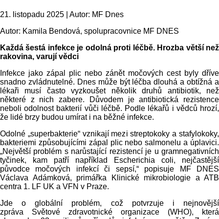
21. listopadu 2025 | Autor: MF Dnes
Autor: Kamila Bendová, spolupracovnice MF DNES
Každá šestá infekce je odolná proti léčbě. Hrozba větší než
rakovina, varují vědci
Infekce jako zápal plic nebo zánět močových cest byly dříve
snadno zvládnutelné. Dnes může být léčba dlouhá a obtížná a
lékaři musí často vyzkoušet několik druhů antibiotik, než
některé z nich zabere. Důvodem je antibiotická rezistence
neboli odolnost bakterií vůči léčbě. Podle lékařů i vědců hrozí,
že lidé brzy budou umírat i na běžné infekce.
Odolné „superbakterie“ vznikají mezi streptokoky a stafylokoky,
bakteriemi způsobujícími zápal plic nebo salmonelu a úplavici.
„Největší problém s narůstající rezistencí je u gramnegativních
tyčinek, kam patří například Escherichia coli, nejčastější
původce močových infekcí či sepsí,“ popisuje MF DNES
Václava Adámková, primářka Klinické mikrobiologie a ATB
centra 1. LF UK a VFN v Praze.
Jde o globální problém, což potvrzuje i nejnovější
zpráva Světové zdravotnické organizace (WHO), která