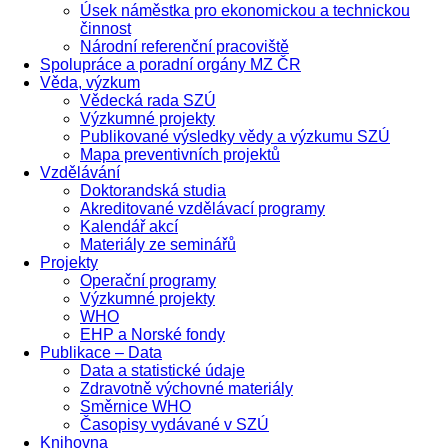
Úsek náměstka pro ekonomickou a technickou
činnost
Národní referenční pracoviště
Spolupráce a poradní orgány MZ ČR
Věda, výzkum
Vědecká rada SZÚ
Výzkumné projekty
Publikované výsledky vědy a výzkumu SZÚ
Mapa preventivních projektů
Vzdělávání
Doktorandská studia
Akreditované vzdělávací programy
Kalendář akcí
Materiály ze seminářů
Projekty
Operační programy
Výzkumné projekty
WHO
EHP a Norské fondy
Publikace – Data
Data a statistické údaje
Zdravotně výchovné materiály
Směrnice WHO
Časopisy vydávané v SZÚ
Knihovna