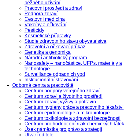
běžného užívání
Pracovní prostředí a zdraví
Podpora zdraví
Cestovní medicína
Vakcíny a očkování
Pesticidy
Kosmetické přípravky
Studie zdravotního stavu obyvatelstva
Zdravotní a očkovací průkaz
Genetika a genomika
Národní antibiotický program
Nanosafety – nanočástice, UFPs, materiály a
technologie
Surveillance odpadních vod
Institucionální stravování
Odborná centra a pracoviště
Centrum podpory veřejného zdraví
Centrum zdraví a životního prostředí
Centrum zdraví, výživy a potravin
Centrum hygieny práce a pracovního lékařství
Centrum epidemiologie a mikrobiologie
Centrum toxikologie a zdravotní bezpečnosti
Centrum pro hodnocení rizik chemických látek
Úsek náměstka pro právo a strategii
Útvar ředitele