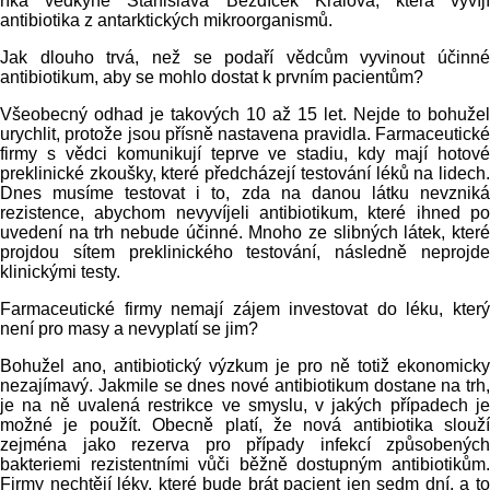
říká vědkyně Stanislava Bezdíček Králová, která vyvíjí
antibiotika z antarktických mikroorganismů.
Jak dlouho trvá, než se podaří vědcům vyvinout účinné
antibiotikum, aby se mohlo dostat k prvním pacientům?
Všeobecný odhad je takových 10 až 15 let. Nejde to bohužel
urychlit, protože jsou přísně nastavena pravidla. Farmaceutické
firmy s vědci komunikují teprve ve stadiu, kdy mají hotové
preklinické zkoušky, které předcházejí testování léků na lidech.
Dnes musíme testovat i to, zda na danou látku nevzniká
rezistence, abychom nevyvíjeli antibiotikum, které ihned po
uvedení na trh nebude účinné. Mnoho ze slibných látek, které
projdou sítem preklinického testování, následně neprojde
klinickými testy.
Farmaceutické firmy nemají zájem investovat do léku, který
není pro masy a nevyplatí se jim?
Bohužel ano, antibiotický výzkum je pro ně totiž ekonomicky
nezajímavý. Jakmile se dnes nové antibiotikum dostane na trh,
je na ně uvalená restrikce ve smyslu, v jakých případech je
možné je použít. Obecně platí, že nová antibiotika slouží
zejména jako rezerva pro případy infekcí způsobených
bakteriemi rezistentními vůči běžně dostupným antibiotikům.
Firmy nechtějí léky, které bude brát pacient jen sedm dní, a to