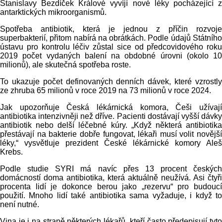
Stanislavy Bezdíček Králové vyvíjí nové léky pocházející z
antarktických mikroorganismů.
Spotřeba antibiotik, která je jednou z příčin rozvoje
superbakterií, přitom nabírá na obrátkách. Podle údajů Státního
ústavu pro kontrolu léčiv zůstal sice od předcovidového roku
2019 počet vydaných balení na obdobné úrovni (okolo 10
milionů), ale skutečná spotřeba roste.
To ukazuje počet definovaných denních dávek, které vzrostly
ze zhruba 65 milionů v roce 2019 na 73 milionů v roce 2024.
Jak upozorňuje Česká lékárnická komora, Češi užívají
antibiotika intenzivněji než dříve. Pacienti dostávají vyšší dávky
antibiotik nebo delší léčebné kúry. „Když některá antibiotika
přestávají na bakterie dobře fungovat, lékaři musí volit novější
léky,“ vysvětluje prezident České lékárnické komory Aleš
Krebs.
Podle studie SYRI má navíc přes 13 procent českých
domácností doma antibiotika, která aktuálně neužívá. Asi čtyři
procenta lidí je dokonce berou jako „rezervu“ pro budoucí
použití. Mnoho lidí také antibiotika sama vyžaduje, i když to
není nutné.
Vina je i na straně některých lékařů, kteří často předepisují tyto