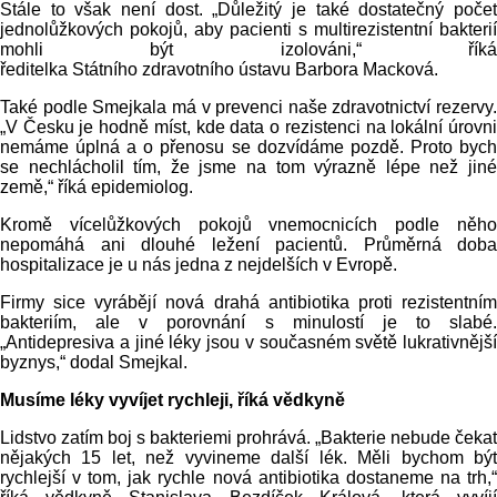
Stále to však není dost. „Důležitý je také dostatečný počet
jednolůžkových pokojů, aby pacienti s multirezistentní bakterií
mohli být izolováni,“ říká
ředitelka Státního zdravotního ústavu Barbora Macková.
Také podle Smejkala má v prevenci naše zdravotnictví rezervy.
„V Česku je hodně míst, kde data o rezistenci na lokální úrovni
nemáme úplná a o přenosu se dozvídáme pozdě. Proto bych
se nechlácholil tím, že jsme na tom výrazně lépe než jiné
země,“ říká epidemiolog.
Kromě vícelůžkových pokojů vnemocnicích podle něho
nepomáhá ani dlouhé ležení pacientů. Průměrná doba
hospitalizace je u nás jedna z nejdelších v Evropě.
Firmy sice vyrábějí nová drahá antibiotika proti rezistentním
bakteriím, ale v porovnání s minulostí je to slabé.
„Antidepresiva a jiné léky jsou v současném světě lukrativnější
byznys,“ dodal Smejkal.
Musíme léky vyvíjet rychleji, říká vědkyně
Lidstvo zatím boj s bakteriemi prohrává. „Bakterie nebude čekat
nějakých 15 let, než vyvineme další lék. Měli bychom být
rychlejší v tom, jak rychle nová antibiotika dostaneme na trh,“