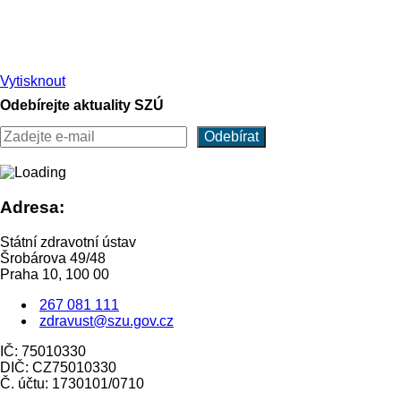
Vytisknout
Odebírejte aktuality SZÚ
Adresa:
Státní zdravotní ústav
Šrobárova 49/48
Praha 10, 100 00
267 081 111
zdravust@szu.gov.cz
IČ: 75010330
DIČ: CZ75010330
Č. účtu: 1730101/0710