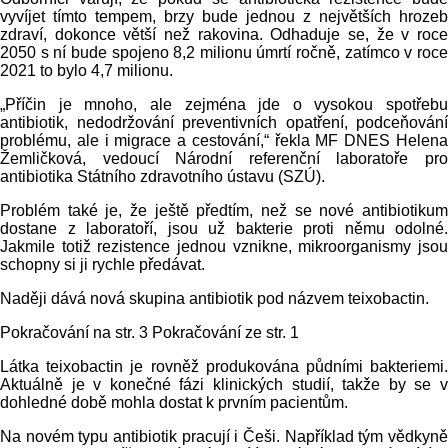
vyvíjet tímto tempem, brzy bude jednou z největších hrozeb
zdraví, dokonce větší než rakovina. Odhaduje se, že v roce
2050 s ní bude spojeno 8,2 milionu úmrtí ročně, zatímco v roce
2021 to bylo 4,7 milionu.
„Příčin je mnoho, ale zejména jde o vysokou spotřebu
antibiotik, nedodržování preventivních opatření, podceňování
problému, ale i migrace a cestování,“ řekla MF DNES Helena
Žemličková, vedoucí Národní referenční laboratoře pro
antibiotika Státního zdravotního ústavu (SZÚ).
Problém také je, že ještě předtím, než se nové antibiotikum
dostane z laboratoří, jsou už bakterie proti němu odolné.
Jakmile totiž rezistence jednou vznikne, mikroorganismy jsou
schopny si ji rychle předávat.
Naději dává nová skupina antibiotik pod názvem teixobactin.
Pokračování na str. 3 Pokračování ze str. 1
Látka teixobactin je rovněž produkována půdními bakteriemi.
Aktuálně je v konečné fázi klinických studií, takže by se v
dohledné době mohla dostat k prvním pacientům.
Na novém typu antibiotik pracují i Češi. Například tým vědkyně