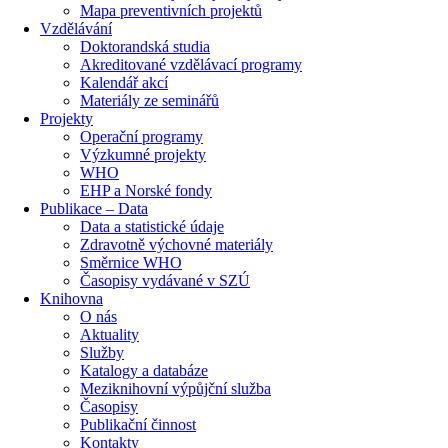
Mapa preventivních projektů
Vzdělávání
Doktorandská studia
Akreditované vzdělávací programy
Kalendář akcí
Materiály ze seminářů
Projekty
Operační programy
Výzkumné projekty
WHO
EHP a Norské fondy
Publikace – Data
Data a statistické údaje
Zdravotně výchovné materiály
Směrnice WHO
Časopisy vydávané v SZÚ
Knihovna
O nás
Aktuality
Služby
Katalogy a databáze
Meziknihovní výpůjční služba
Časopisy
Publikační činnost
Kontakty