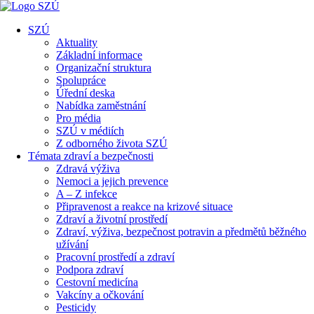
SZÚ
Aktuality
Základní informace
Organizační struktura
Spolupráce
Úřední deska
Nabídka zaměstnání
Pro média
SZÚ v médiích
Z odborného života SZÚ
Témata zdraví a bezpečnosti
Zdravá výživa
Nemoci a jejich prevence
A – Z infekce
Připravenost a reakce na krizové situace
Zdraví a životní prostředí
Zdraví, výživa, bezpečnost potravin a předmětů běžného
užívání
Pracovní prostředí a zdraví
Podpora zdraví
Cestovní medicína
Vakcíny a očkování
Pesticidy