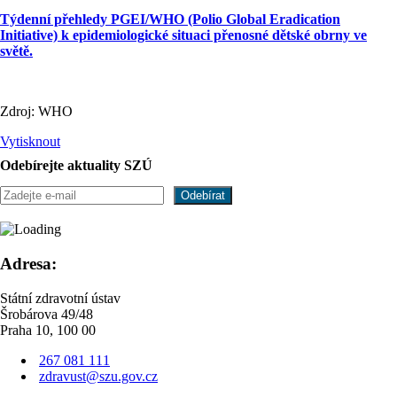
Týdenní přehledy PGEI/WHO (Polio Global Eradication
Initiative) k epidemiologické situaci přenosné dětské obrny ve
světě.
Zdroj: WHO
Vytisknout
Odebírejte aktuality SZÚ
Adresa:
Státní zdravotní ústav
Šrobárova 49/48
Praha 10, 100 00
267 081 111
zdravust@szu.gov.cz