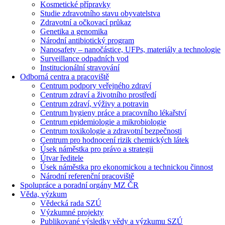
Kosmetické přípravky
Studie zdravotního stavu obyvatelstva
Zdravotní a očkovací průkaz
Genetika a genomika
Národní antibiotický program
Nanosafety – nanočástice, UFPs, materiály a technologie
Surveillance odpadních vod
Institucionální stravování
Odborná centra a pracoviště
Centrum podpory veřejného zdraví
Centrum zdraví a životního prostředí
Centrum zdraví, výživy a potravin
Centrum hygieny práce a pracovního lékařství
Centrum epidemiologie a mikrobiologie
Centrum toxikologie a zdravotní bezpečnosti
Centrum pro hodnocení rizik chemických látek
Úsek náměstka pro právo a strategii
Útvar ředitele
Úsek náměstka pro ekonomickou a technickou činnost
Národní referenční pracoviště
Spolupráce a poradní orgány MZ ČR
Věda, výzkum
Vědecká rada SZÚ
Výzkumné projekty
Publikované výsledky vědy a výzkumu SZÚ