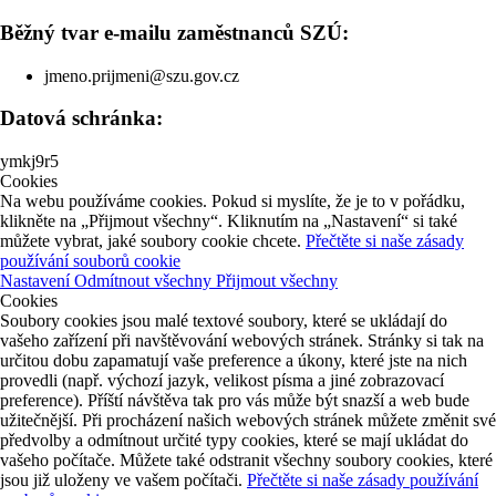
Běžný tvar e-mailu zaměstnanců SZÚ:
jmeno.prijmeni@szu.gov.cz
Datová schránka:
ymkj9r5
Cookies
Na webu používáme cookies. Pokud si myslíte, že je to v pořádku,
klikněte na „Přijmout všechny“. Kliknutím na „Nastavení“ si také
můžete vybrat, jaké soubory cookie chcete.
Přečtěte si naše zásady
používání souborů cookie
Nastavení
Odmítnout všechny
Přijmout všechny
Cookies
Soubory cookies jsou malé textové soubory, které se ukládají do
vašeho zařízení při navštěvování webových stránek. Stránky si tak na
určitou dobu zapamatují vaše preference a úkony, které jste na nich
provedli (např. výchozí jazyk, velikost písma a jiné zobrazovací
preference). Příští návštěva tak pro vás může být snazší a web bude
užitečnější. Při procházení našich webových stránek můžete změnit své
předvolby a odmítnout určité typy cookies, které se mají ukládat do
vašeho počítače. Můžete také odstranit všechny soubory cookies, které
jsou již uloženy ve vašem počítači.
Přečtěte si naše zásady používání