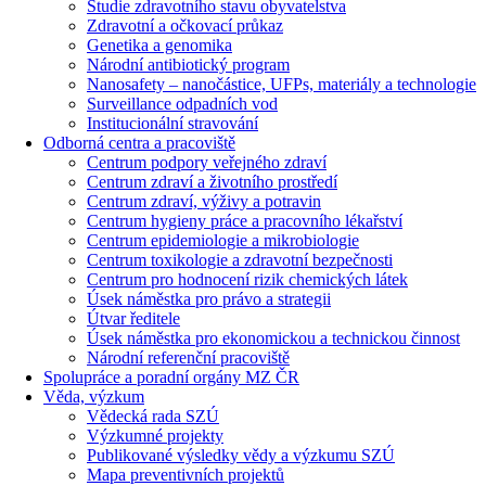
Studie zdravotního stavu obyvatelstva
Zdravotní a očkovací průkaz
Genetika a genomika
Národní antibiotický program
Nanosafety – nanočástice, UFPs, materiály a technologie
Surveillance odpadních vod
Institucionální stravování
Odborná centra a pracoviště
Centrum podpory veřejného zdraví
Centrum zdraví a životního prostředí
Centrum zdraví, výživy a potravin
Centrum hygieny práce a pracovního lékařství
Centrum epidemiologie a mikrobiologie
Centrum toxikologie a zdravotní bezpečnosti
Centrum pro hodnocení rizik chemických látek
Úsek náměstka pro právo a strategii
Útvar ředitele
Úsek náměstka pro ekonomickou a technickou činnost
Národní referenční pracoviště
Spolupráce a poradní orgány MZ ČR
Věda, výzkum
Vědecká rada SZÚ
Výzkumné projekty
Publikované výsledky vědy a výzkumu SZÚ
Mapa preventivních projektů