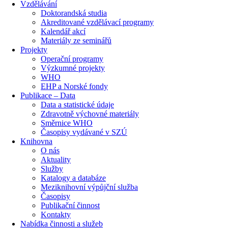
Vzdělávání
Doktorandská studia
Akreditované vzdělávací programy
Kalendář akcí
Materiály ze seminářů
Projekty
Operační programy
Výzkumné projekty
WHO
EHP a Norské fondy
Publikace – Data
Data a statistické údaje
Zdravotně výchovné materiály
Směrnice WHO
Časopisy vydávané v SZÚ
Knihovna
O nás
Aktuality
Služby
Katalogy a databáze
Meziknihovní výpůjční služba
Časopisy
Publikační činnost
Kontakty
Nabídka činnosti a služeb