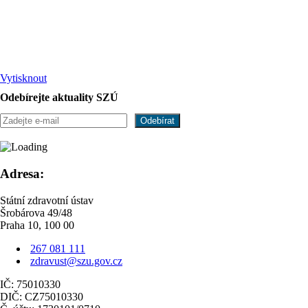
Vytisknout
Odebírejte aktuality SZÚ
Adresa:
Státní zdravotní ústav
Šrobárova 49/48
Praha 10, 100 00
267 081 111
zdravust@szu.gov.cz
IČ: 75010330
DIČ: CZ75010330