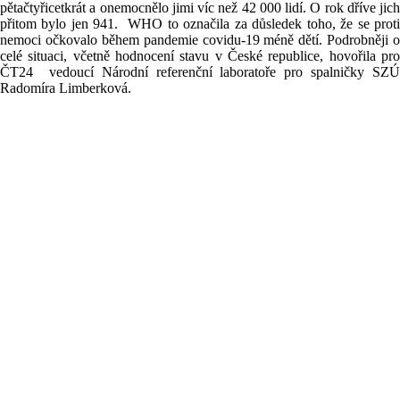
pětačtyřicetkrát a
onemocnělo jimi
víc
než
42 000
lidí. O
rok
dříve
jich
přitom
bylo
jen
941.
WHO to označila za
důsledek
toho,
že
se
prot
nemoci
očkovalo
během
pandemie
covidu-
19
méně
dětí.
Podrobněji o
celé situaci, včetně hodnocení stavu v České republice, hovořila pro
ČT24 v
edoucí
Národní
referenční
laboratoře
pro
spalničky SZÚ
Radomíra Limberková
.