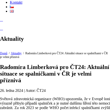
Kontakt
Aktuality
Domů
/
Aktuality
/
Radomíra Limberková pro ČT24: Aktuální situace se spalničkami v ČR
je velmi příznivá
Radomíra Limberková pro ČT24: Aktuální
situace se spalničkami v ČR je velmi
příznivá
26. ledna 2024 | Autor: ČT24
Světová zdravotnická organizace (WHO) upozornila, že v
Evropě
loni
výrazně
přibylo
případů
spalniček a je nutné dalšímu šíření této nemoc
zabránit. Z
a
rok
2023
se podle WHO
počet infekcí spalničkami
zvýši