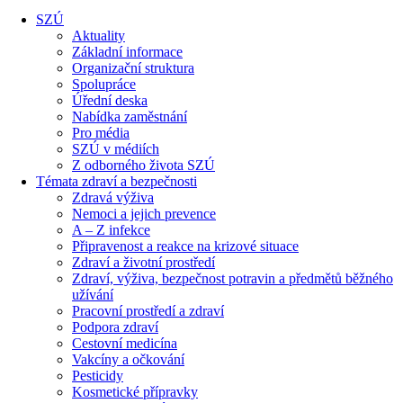
SZÚ
Aktuality
Základní informace
Organizační struktura
Spolupráce
Úřední deska
Nabídka zaměstnání
Pro média
SZÚ v médiích
Z odborného života SZÚ
Témata zdraví a bezpečnosti
Zdravá výživa
Nemoci a jejich prevence
A – Z infekce
Připravenost a reakce na krizové situace
Zdraví a životní prostředí
Zdraví, výživa, bezpečnost potravin a předmětů běžného
užívání
Pracovní prostředí a zdraví
Podpora zdraví
Cestovní medicína
Vakcíny a očkování
Pesticidy
Kosmetické přípravky