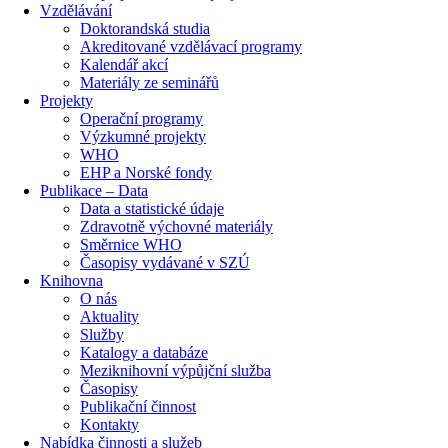
Vzdělávání
Doktorandská studia
Akreditované vzdělávací programy
Kalendář akcí
Materiály ze seminářů
Projekty
Operační programy
Výzkumné projekty
WHO
EHP a Norské fondy
Publikace – Data
Data a statistické údaje
Zdravotně výchovné materiály
Směrnice WHO
Časopisy vydávané v SZÚ
Knihovna
O nás
Aktuality
Služby
Katalogy a databáze
Meziknihovní výpůjční služba
Časopisy
Publikační činnost
Kontakty
Nabídka činnosti a služeb