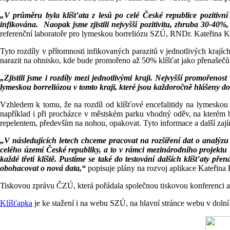
„V průměru byla klíšťata z lesů po celé České republice pozitivní n
infikována. Naopak jsme zjistili nejvyšší pozitivitu, zhruba 30-4
referenční laboratoře pro lymeskou borreliózu SZÚ, RNDr. Kateřina 
Tyto rozdíly v přítomnosti infikovaných parazitů v jednotlivých kra
narazit na ohnisko, kde bude promořeno až 50% klíšťat jako přenašečů
„Zjistili jsme i rozdíly mezi jednotlivými kraji. Nejvyšší promořen
lymeskou borreliózou v tomto kraji, které jsou každoročně hlášeny 
Vzhledem k tomu, že na rozdíl od klíšťové encefalitidy na lymeskou 
například i při procházce v městském parku vhodný oděv, na kterém bu
repelentem, především na nohou, opakovat. Tyto informace a další zajím
„V následujících letech chceme pracovat na rozšíření dat o analýzu kl
celého území České republiky, a to v rámci mezinárodního projektu
každé třetí klíště. Pustíme se také do testování dalších klíšťaty
obohacovat o nová data,“
popisuje plány na rozvoj aplikace Kateřina
Tiskovou zprávu ČZÚ, která pořádala společnou tiskovou konferenci au
Klíšťapka
je ke stažení i na webu SZÚ, na hlavní stránce webu v dolní 