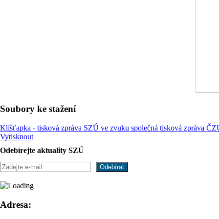
Soubory ke stažení
Klíšťapka - tisková zpráva SZÚ ve zvuku
společná tisková zpráva Č
Vytisknout
Odebírejte aktuality SZÚ
Adresa: