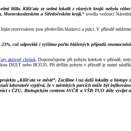
elmi lišila. Klíšťata ze sedmi lokalit z různých krajů nebyla vůbec
ém, Moravskoslezském a Středočeském kraji,“
uvedla vedoucí Národn
 Jejím rezervoárem jsou především hlodavci a ptáci. V přírodě můžeme
 a to 23%, což odpovídá i vyššímu počtu hlášených případů onemocnění
ťaty aktivně chránit
. Doporučujeme při pobytu kdekoli v přírodě, ted
átkou DEET nebo IR3535. Při delším pobytu v přírodě je nutné nástřik
rojektu „Klíšťata ve městě“. Zacílíme i na další lokality a biotopy z
aší laboratoře vyplývá, že v městských parcích může být infikováno
polupráci s ČZU, Biologickým centrem AVČR a VŠB-TUO dále vyvíjet a