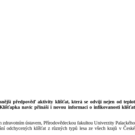
nější předpověď aktivity klíšťat, která se odvíjí nejen od teplot
íšťapka navíc přináší i novou informaci o infikovanosti klíšťat
ím zdravotním ústavem, Přírodovědeckou fakultou Univerzity Palackého
ání odchycených klíšťat z různých typů lesa ze všech krajů v České