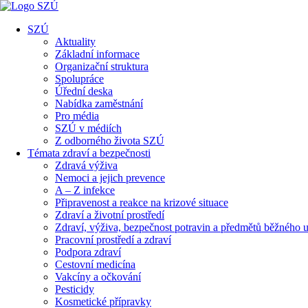
SZÚ
Aktuality
Základní informace
Organizační struktura
Spolupráce
Úřední deska
Nabídka zaměstnání
Pro média
SZÚ v médiích
Z odborného života SZÚ
Témata zdraví a bezpečnosti
Zdravá výživa
Nemoci a jejich prevence
A – Z infekce
Připravenost a reakce na krizové situace
Zdraví a životní prostředí
Zdraví, výživa, bezpečnost potravin a předmětů běžného u
Pracovní prostředí a zdraví
Podpora zdraví
Cestovní medicína
Vakcíny a očkování
Pesticidy
Kosmetické přípravky