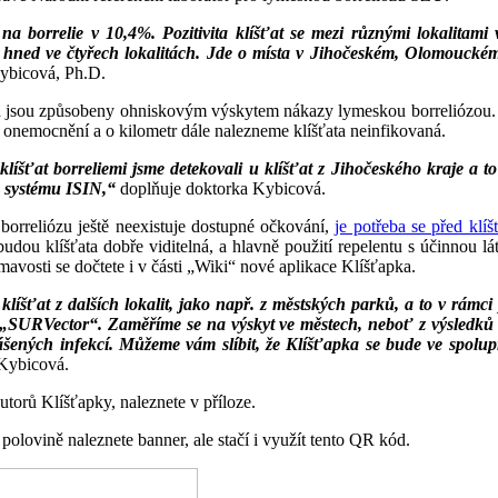
a borrelie v 10,4%. Pozitivita klíšťat se mezi různými lokalitami v
0%, hned ve čtyřech lokalitách. Jde o místa v Jihočeském, Olomouck
Kybicová, Ph.D.
jích jsou způsobeny ohniskovým výskytem nákazy lymeskou borreliózou.
 onemocnění a o kilometr dále nalezneme klíšťata neinfikovaná.
ost klíšťat borreliemi jsme detekovali u klíšťat z Jihočeského kraje
do systému ISIN,“
doplňuje doktorka Kybicová.
borreliózu ještě neexistuje dostupné očkování,
je potřeba se před klíš
dou klíšťata dobře viditelná, a hlavně použití repelentu s účinnou l
avosti se dočtete i v části „Wiki“ nové aplikace Klíšťapka.
íšťat z dalších lokalit, jako např. z městských parků, a to v rámci p
 „SURVector“. Zaměříme se na výskyt ve městech, neboť z výsledků n
 přenášených infekcí. Můžeme vám slíbit, že Klíšťapka se bude ve s
 Kybicová.
torů Klíšťapky, naleznete v příloze.
polovině naleznete banner, ale stačí i využít tento QR kód.