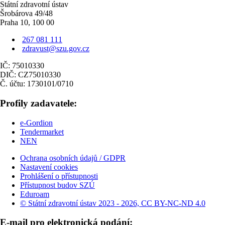
Státní zdravotní ústav
Šrobárova 49/48
Praha 10, 100 00
267 081 111
zdravust@szu.gov.cz
IČ: 75010330
DIČ: CZ75010330
Č. účtu: 1730101/0710
Profily zadavatele:
e-Gordion
Tendermarket
NEN
Ochrana osobních údajů / GDPR
Nastavení cookies
Prohlášení o přístupnosti
Přístupnost budov SZÚ
Eduroam
© Státní zdravotní ústav 2023 - 2026, CC BY-NC-ND 4.0
E-mail pro elektronická podání: