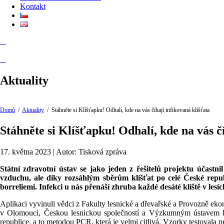
Kontakt
Aktuality
Domů
/
Aktuality
/
Stáhněte si Klíšťapku! Odhalí, kde na vás číhají infikovaná klíšťata
Stáhněte si Klíšťapku! Odhalí, kde na vás č
17. května 2023 | Autor: Tisková zpráva
Státní zdravotní ústav se jako jeden z řešitelů projektu účastni
vzduchu, ale díky rozsáhlým sběrům klíšťat po celé České repub
borreliemi. Infekci u nás přenáší zhruba každé desáté klíště v les
Aplikaci vyvinuli vědci z Fakulty lesnické a dřevařské a Provozně e
v Olomouci, Českou lesnickou společností a Výzkumným ústavem lesn
republice, a to metodou PCR, která je velmi citlivá. Vzorky testovala