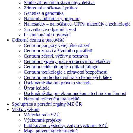
Studie zdravotního stavu obyvatelstva
Zdravotní a očkovací průkaz
Genetika a genomika
Národní antibiotický program
Nanosafety – nanočástice, UFPs, materiály a technologie
Surveillance odpadních vod
Institucionální stravování
Odborná centra a pracoviště
Centrum podpory veřejného zdraví
Centrum zdraví a životního prostředí
Centrum zdraví, výživy a potravin
Centrum hygieny práce a pracovního lékařství
Centrum epidemiologie a mikrobiologie
Centrum toxikologie a zdravotní bezpečnosti
Centrum pro hodnocení rizik chemických látek
Úsek náměstka pro právo a strategii
Útvar ředitele
Úsek náměstka pro ekonomickou a technickou činnost
Národní referenční pracoviště
Spolupráce a poradní orgány MZ ČR
Věda, výzkum
Vědecká rada SZÚ
Výzkumné projekty
Publikované výsledky vědy a výzkumu SZÚ
Mapa preventivních projektů