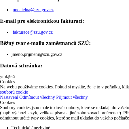
podatelna@szu.gov.cz
E-mail pro elektronickou fakturaci:
fakturace@szu.gov.cz
Běžný tvar e-mailu zaměstnanců SZÚ:
jmeno.prijmeni@szu.gov.cz
Datová schránka:
ymkj9r5
Cookies
Na webu používáme cookies. Pokud si myslíte, že je to v pořádku, kli
souborů cookie
Nastavení
Odmítnout všechny
Přijmout všechny
Cookies
Soubory cookies jsou malé textové soubory, které se ukládají do vašeho
(např. výchozí jazyk, velikost písma a jiné zobrazovací preference). P
odmítnout určité typy cookies, které se mají ukládat do vašeho počítač
Technické / nezbytné