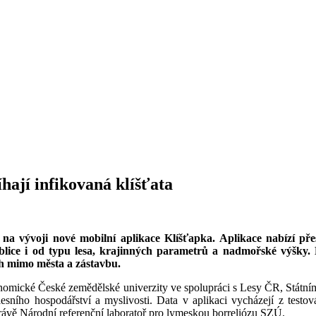
íhají infikovaná klíšťata
l na vývoji nové mobilní aplikace Klíšťapka. Aplikace nabízí přes
lice i od typu lesa, krajinných parametrů a nadmořské výšky. Kl
ích mimo města a zástavbu.
konomické České zemědělské univerzity ve spolupráci s Lesy ČR, Státn
ího hospodářství a myslivosti. Data v aplikaci vycházejí z testov
 právě Národní referenční laboratoř pro lymeskou borreliózu SZÚ.