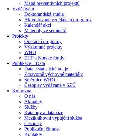
Mapa preventivních projektů
Vzdělávání
Doktorandská studia
Akreditované vzdělávací programy
Kalendář akcí
Materiály ze seminářů
Projekty
Operační programy
Výzkumné projekty
WHO
EHP a Norské fondy
Publikace – Data
Data a statistické údaje
Zdravotně výchovné materiály
Směrnice WHO
Časopisy vydávané v SZÚ
Knihovna
O nás
Aktuality
Služby
Katalogy a databáze
Meziknihovní výpůjční služba
Časopisy
Publikační činnost
Kontakty