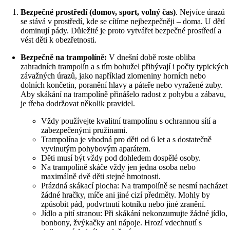
Bezpečné prostředí (domov, sport, volný čas)
. Nejvíce úrazů
se stává v prostředí, kde se cítíme nejbezpečněji – doma. U dětí
dominují pády. Důležité je proto vytvářet bezpečné prostředí a
vést děti k obezřetnosti.
Bezpečně na trampolíně:
V dnešní době roste obliba
zahradních trampolín a s tím bohužel přibývají i počty typických
závažných úrazů, jako například zlomeniny horních nebo
dolních končetin, poranění hlavy a páteře nebo vyražené zuby.
Aby skákání na trampolíně přinášelo radost z pohybu a zábavu,
je třeba dodržovat několik pravidel.
Vždy používejte kvalitní trampolínu s ochrannou sítí a
zabezpečenými pružinami.
Trampolína je vhodná pro děti od 6 let a s dostatečně
vyvinutým pohybovým aparátem.
Děti musí být vždy pod dohledem dospělé osoby.
Na trampolíně skáče vždy jen jedna osoba nebo
maximálně dvě děti stejné hmotnosti.
Prázdná skákací plocha: Na trampolíně se nesmí nacházet
žádné hračky, míče ani jiné cizí předměty. Mohly by
způsobit pád, podvrtnutí kotníku nebo jiné zranění.
Jídlo a pití stranou: Při skákání nekonzumujte žádné jídlo,
bonbony, žvýkačky ani nápoje. Hrozí vdechnutí s