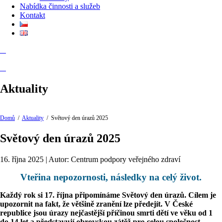
Nabídka činnosti a služeb
Kontakt
Aktuality
Domů
/
Aktuality
/
Světový den úrazů 2025
Světový den úrazů 2025
16. října 2025 | Autor: Centrum podpory veřejného zdraví
Vteřina nepozornosti, následky na celý život.
Každý rok si 17. října připomínáme Světový den úrazů. Cílem je
upozornit na fakt, že většině zranění lze předejít. V České
republice jsou úrazy nejčastější příčinou smrti dětí ve věku od 1
do 14 let a představují obrovskou zátěž pro celou společnost.