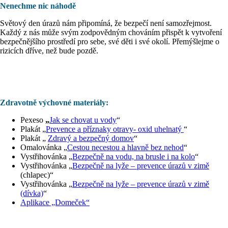
Nenechme nic náhodě
Světový den úrazů nám připomíná, že bezpečí není samozřejmost.
Každý z nás může svým zodpovědným chováním přispět k vytvoření
bezpečnějšího prostředí pro sebe, své děti i své okolí. Přemýšlejme o
rizicích dříve, než bude pozdě.
Zdravotně výchovné materiály:
Pexeso
„
Jak se chovat u vody
“
Plakát „
Prevence a příznaky otravy- oxid uhelnatý
“
Plakát „
Zdravý a bezpečný domov
“
Omalovánka „
Cestou necestou a hlavně bez nehod
“
Vystřihovánka „
Bezpečně na vodu, na brusle i na kolo
“
Vystřihovánka „
Bezpečně na lyže – prevence úrazů v zimě
(chlapec)“
Vystřihovánka „
Bezpečně na lyže – prevence úrazů v zimě
(dívka)
“
Aplikace „Domeček“