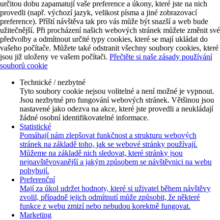
určitou dobu zapamatují vaše preference a úkony, které jste na nich
provedli (např. výchozí jazyk, velikost písma a jiné zobrazovací
preference). Příští návštěva tak pro vás může být snazší a web bude
užitečnější. Při procházení našich webových stránek můžete změnit své
předvolby a odmítnout určité typy cookies, které se mají ukládat do
vašeho počítače. Můžete také odstranit všechny soubory cookies, které
jsou již uloženy ve vašem počítači.
Přečtěte si naše zásady používání
souborů cookie
Technické / nezbytné
Tyto soubory cookie nejsou volitelné a není možné je vypnout.
Jsou nezbytné pro fungování webových stránek. Většinou jsou
nastavené jako odezva na akce, které jste provedli a neukládají
žádné osobní identifikovatelné informace.
Statistické
Pomáhají nám zlepšovat funkčnost a strukturu webových
stránek na základě toho, jak se webové stránky používají.
Můžeme na základě nich sledovat, které stránky jsou
nejnavštěvovanější a jakým způsobem se návštěvnici na webu
pohybují.
Preferenční
Mají za úkol udržet hodnoty, které si uživatel během návštěvy
zvolil, případně jejich odmítnutí může způsobit, že některé
funkce z webu zmizí nebo nebudou korektně fungovat.
Marketing