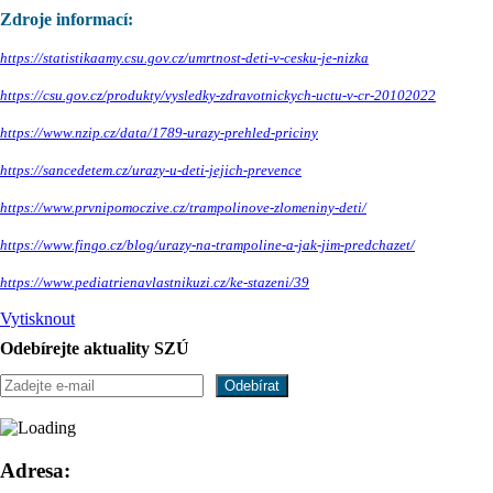
Zdroje informací:
https://statistikaamy.csu.gov.cz/umrtnost-deti-v-cesku-je-nizka
https://csu.gov.cz/produkty/vysledky-zdravotnickych-uctu-v-cr-20102022
https://www.nzip.cz/data/1789-urazy-prehled-priciny
https://sancedetem.cz/urazy-u-deti-jejich-prevence
https://www.prvnipomoczive.cz/trampolinove-zlomeniny-deti/
https://www.fingo.cz/blog/urazy-na-trampoline-a-jak-jim-predchazet/
https://www.pediatrienavlastnikuzi.cz/ke-stazeni/39
Vytisknout
Odebírejte aktuality SZÚ
Adresa: