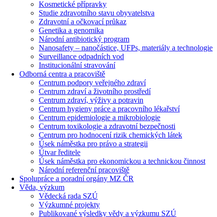
Kosmetické přípravky
Studie zdravotního stavu obyvatelstva
Zdravotní a očkovací průkaz
Genetika a genomika
Národní antibiotický program
Nanosafety – nanočástice, UFPs, materiály a technologie
Surveillance odpadních vod
Institucionální stravování
Odborná centra a pracoviště
Centrum podpory veřejného zdraví
Centrum zdraví a životního prostředí
Centrum zdraví, výživy a potravin
Centrum hygieny práce a pracovního lékařství
Centrum epidemiologie a mikrobiologie
Centrum toxikologie a zdravotní bezpečnosti
Centrum pro hodnocení rizik chemických látek
Úsek náměstka pro právo a strategii
Útvar ředitele
Úsek náměstka pro ekonomickou a technickou činnost
Národní referenční pracoviště
Spolupráce a poradní orgány MZ ČR
Věda, výzkum
Vědecká rada SZÚ
Výzkumné projekty
Publikované výsledky vědy a výzkumu SZÚ