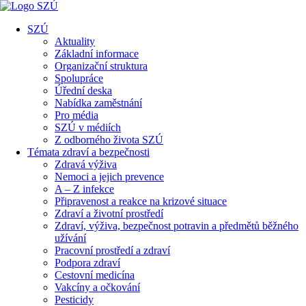
SZÚ
Aktuality
Základní informace
Organizační struktura
Spolupráce
Úřední deska
Nabídka zaměstnání
Pro média
SZÚ v médiích
Z odborného života SZÚ
Témata zdraví a bezpečnosti
Zdravá výživa
Nemoci a jejich prevence
A – Z infekce
Připravenost a reakce na krizové situace
Zdraví a životní prostředí
Zdraví, výživa, bezpečnost potravin a předmětů běžného
užívání
Pracovní prostředí a zdraví
Podpora zdraví
Cestovní medicína
Vakcíny a očkování
Pesticidy