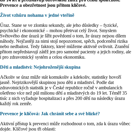
Prevence a obezřetnost jsou přitom klíčové.
Život vzhůru nohama v jedné vteřině
Úraz. Stane se ve zlomku sekundy, ale jeho důsledky – fyzické,
psychické i ekonomické – mohou přetrvat celý život. Smyslem
Světového dne úrazů je šířit povědomí o tom, že úrazy nejsou dílem
náhody. Nejčastěji za nimi stojí nepozornost, spěch, podcenění rizika
nebo nedbalost. Tedy faktory, které můžeme aktivně ovlivnit. Zranění
přitom nepředstavují zátěž jen pro samotné pacienty a jejich rodiny, ale
i pro zdravotnický systém a celou ekonomiku.
Děti a mladiství: Nejohroženější skupina
Ačkoliv se úraz může stát komukoliv a kdekoliv, statistiky hovoří
jasně. Nejrizikovější skupinou jsou děti a mladiství. Podle dat
zdravotnických statistik je v České republice ročně v ambulancích
ošetřeno více než půl milionu dětí a mladistvých do 19 let. Téměř 35
tisíc z nich vyžaduje hospitalizaci a přes 200 dětí na následky úrazu
každý rok zemře.
Prevence je klíčová: Jak chránit sebe a své blízké?
Aktivní přístup k prevenci může rozhodnout o tom, zda k úrazu vůbec
dojde. Klíčové jsou tři oblasti: