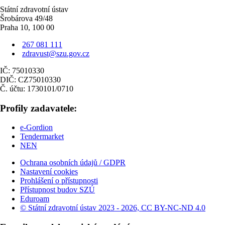
Státní zdravotní ústav
Šrobárova 49/48
Praha 10, 100 00
267 081 111
zdravust@szu.gov.cz
IČ: 75010330
DIČ: CZ75010330
Č. účtu: 1730101/0710
Profily zadavatele:
e-Gordion
Tendermarket
NEN
Ochrana osobních údajů / GDPR
Nastavení cookies
Prohlášení o přístupnosti
Přístupnost budov SZÚ
Eduroam
© Státní zdravotní ústav 2023 - 2026, CC BY-NC-ND 4.0