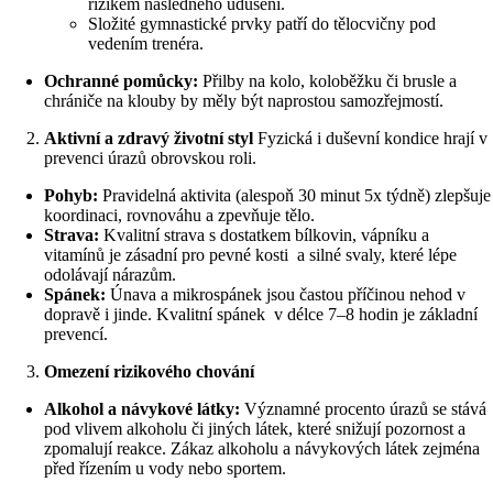
rizikem následného udušení.
Složité gymnastické prvky patří do tělocvičny pod
vedením trenéra.
Ochranné pomůcky:
Přilby na kolo, koloběžku či brusle a
chrániče na klouby by měly být naprostou samozřejmostí.
Aktivní a zdravý životní styl
Fyzická i duševní kondice hrají v
prevenci úrazů obrovskou roli.
Pohyb:
Pravidelná aktivita (alespoň 30 minut 5x týdně) zlepšuje
koordinaci, rovnováhu a zpevňuje tělo.
Strava:
Kvalitní strava s dostatkem bílkovin, vápníku a
vitamínů je zásadní pro pevné kosti a silné svaly, které lépe
odolávají nárazům.
Spánek:
Únava a mikrospánek jsou častou příčinou nehod v
dopravě i jinde. Kvalitní spánek v délce 7–8 hodin je základní
prevencí.
Omezení rizikového chování
Alkohol a návykové látky:
Významné procento úrazů se stává
pod vlivem alkoholu či jiných látek, které snižují pozornost a
zpomalují reakce. Zákaz alkoholu a návykových látek zejména
před řízením u vody nebo sportem.