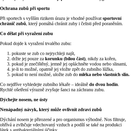
Ochrana zubů při sportu
Při sportech s vyšším rizikem úrazu je vhodné používat
sportovní
chránič zubů
, který pomáhá chránit zuby i čelisti před poraněním.
Co dělat při vyražení zubu
Pokud dojde k vyražení trvalého zubu:
pokuste se zub co nejrychleji najít,
držte jej pouze za
korunku (bílou část)
, nikdy za kořen,
pokud je znečištěný, jemně jej opláchněte vodou nebo slinami,
je-li to možné, opatrně jej vložte zpět do zubního lůžka,
pokud to není možné, uložte zub do
mléka nebo vlastních slin.
Co nejdříve vyhledejte zubního lékaře – ideálně
do dvou hodin
.
Rychlé ošetření výrazně zvyšuje šanci na záchranu zubu.
Dýchejte nosem, ne ústy
Nenápadný návyk, který může ovlivnit zdraví zubů
Dýchání nosem je přirozené a pro organismus výhodné. Nos filtruje,
ohřívá a zvlhčuje vdechovaný vzduch a podílí se také na produkci
látek s antibakteriálními účinky.