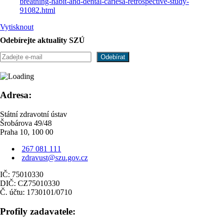
breathing-habit-and-dental-cariesa-retrospective-study-
91082.html
Vytisknout
Odebírejte aktuality SZÚ
Adresa:
Státní zdravotní ústav
Šrobárova 49/48
Praha 10, 100 00
267 081 111
zdravust@szu.gov.cz
IČ: 75010330
DIČ: CZ75010330
Č. účtu: 1730101/0710
Profily zadavatele: