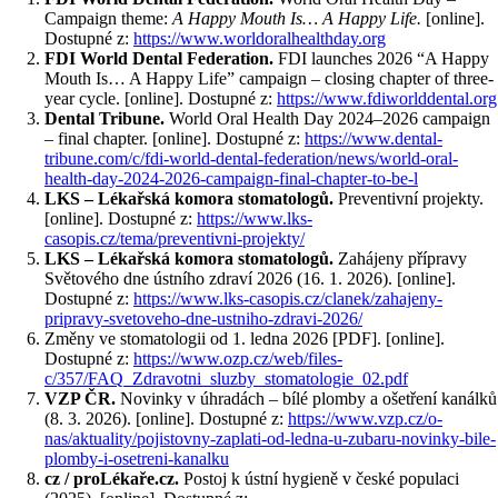
Campaign theme:
A Happy Mouth Is… A Happy Life.
[online].
Dostupné z:
https://www.worldoralhealthday.org
FDI World Dental Federation.
FDI launches 2026 “A Happy
Mouth Is… A Happy Life” campaign – closing chapter of three-
year cycle. [online]. Dostupné z:
https://www.fdiworlddental.org
Dental Tribune.
World Oral Health Day 2024–2026 campaign
– final chapter. [online]. Dostupné z:
https://www.dental-
tribune.com/c/fdi-world-dental-federation/news/world-oral-
health-day-2024-2026-campaign-final-chapter-to-be-l
LKS – Lékařská komora stomatologů.
Preventivní projekty.
[online]. Dostupné z:
https://www.lks-
casopis.cz/tema/preventivni-projekty/
LKS – Lékařská komora stomatologů.
Zahájeny přípravy
Světového dne ústního zdraví 2026 (16. 1. 2026). [online].
Dostupné z:
https://www.lks-casopis.cz/clanek/zahajeny-
pripravy-svetoveho-dne-ustniho-zdravi-2026/
Změny ve stomatologii od 1. ledna 2026 [PDF]. [online].
Dostupné z:
https://www.ozp.cz/web/files-
c/357/FAQ_Zdravotni_sluzby_stomatologie_02.pdf
VZP ČR.
Novinky v úhradách – bílé plomby a ošetření kanálků
(8. 3. 2026). [online]. Dostupné z:
https://www.vzp.cz/o-
nas/aktuality/pojistovny-zaplati-od-ledna-u-zubaru-novinky-bile-
plomby-i-osetreni-kanalku
cz / proLékaře.cz.
Postoj k ústní hygieně v české populaci