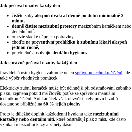
Jak pečovat o zuby každý den
čistěte zuby
alespoň dvakrát denně po dobu minimálně 2
minut,
denně čistěte mezizubní prostory
mezizubním kartáčkem nebo
dentální nití,
omezte sladké nápoje a potraviny,
choďte na
preventivní prohlídku k zubnímu lékaři alespoň
jednou ročně,
pravidelně absolvujte
dentální hygienu.
Jak správně pečovat o zuby každý den
Pravidelná ústní hygiena zahrnuje nejen
správnou techniku čištění
, ale
také výběr vhodných pomůcek.
Elektrický zubní kartáček může být účinnější při odstraňování zubního
plaku, zejména pokud má člověk potíže se správnou manuální
technikou čištění. Ani kartáček však nevyčistí celý povrch zubů –
dostane se přibližně na
60 % jejich plochy
.
Proto je důležité doplnit každodenní hygienu také
mezizubními
kartáčky nebo dentální nití
, které odstraňují plak z míst, kde často
vznikají mezizubní kazy a záněty dásní.