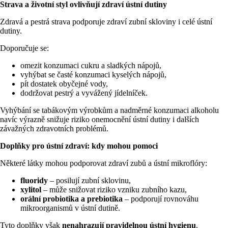
Strava a životní styl ovlivňují zdraví ústní dutiny
Zdravá a pestrá strava podporuje zdraví zubní skloviny i celé ústní
dutiny.
Doporučuje se:
omezit konzumaci cukru a sladkých nápojů,
vyhýbat se časté konzumaci kyselých nápojů,
pít dostatek obyčejné vody,
dodržovat pestrý a vyvážený jídelníček.
Vyhýbání se tabákovým výrobkům a nadměrné konzumaci alkoholu
navíc výrazně snižuje riziko onemocnění ústní dutiny i dalších
závažných zdravotních problémů.
Doplňky pro ústní zdraví: kdy mohou pomoci
Některé látky mohou podporovat zdraví zubů a ústní mikroflóry:
fluoridy
– posilují zubní sklovinu,
xylitol
– může snižovat riziko vzniku zubního kazu,
orální probiotika a prebiotika
– podporují rovnováhu
mikroorganismů v ústní dutině.
Tyto doplňky však
nenahrazují pravidelnou ústní hygienu
.