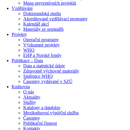
Mapa preventivních projektů
Vzdělávání
Doktorandská studia
Akreditované vzdělávací programy
Kalendář akcí
Materiály ze seminářů
Projekty
Operační programy
Výzkumné projekty
WHO
EHP a Norské fondy
Publikace – Data
Data a statistické údaje
Zdravotně výchovné materiály
Směrnice WHO
Časopisy vydávané v SZÚ
Knihovna
O nás
Aktuality
Služby
Katalogy a databáze
Meziknihovní výpůjční služba
Časopisy
Publikační činnost
Kontakty