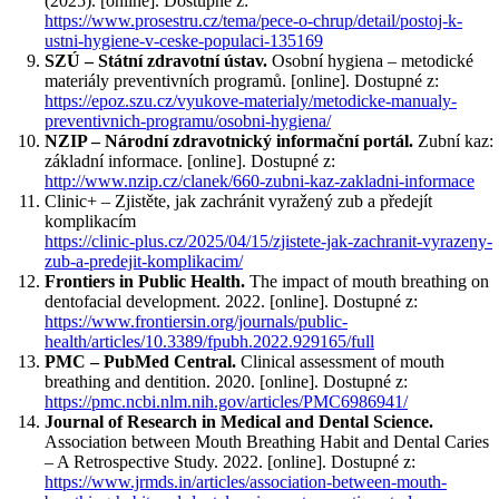
(2025). [online]. Dostupné z:
https://www.prosestru.cz/tema/pece-o-chrup/detail/postoj-k-
ustni-hygiene-v-ceske-populaci-135169
SZÚ – Státní zdravotní ústav.
Osobní hygiena – metodické
materiály preventivních programů. [online]. Dostupné z:
https://epoz.szu.cz/vyukove-materialy/metodicke-manualy-
preventivnich-programu/osobni-hygiena/
NZIP – Národní zdravotnický informační portál.
Zubní kaz:
základní informace. [online]. Dostupné z:
http://www.nzip.cz/clanek/660-zubni-kaz-zakladni-informace
Clinic+ – Zjistěte, jak zachránit vyražený zub a předejít
komplikacím
https://clinic-plus.cz/2025/04/15/zjistete-jak-zachranit-vyrazeny-
zub-a-predejit-komplikacim/
Frontiers in Public Health.
The impact of mouth breathing on
dentofacial development. 2022. [online]. Dostupné z:
https://www.frontiersin.org/journals/public-
health/articles/10.3389/fpubh.2022.929165/full
PMC – PubMed Central.
Clinical assessment of mouth
breathing and dentition. 2020. [online]. Dostupné z:
https://pmc.ncbi.nlm.nih.gov/articles/PMC6986941/
Journal of Research in Medical and Dental Science.
Association between Mouth Breathing Habit and Dental Caries
– A Retrospective Study. 2022. [online]. Dostupné z:
https://www.jrmds.in/articles/association-between-mouth-