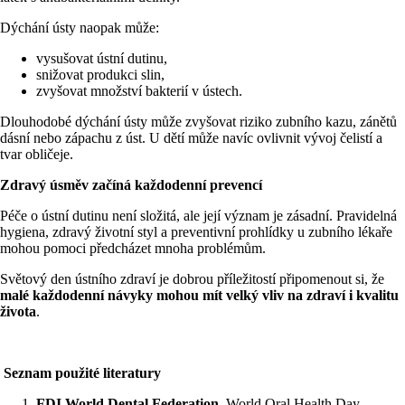
Dýchání ústy naopak může:
vysušovat ústní dutinu,
snižovat produkci slin,
zvyšovat množství bakterií v ústech.
Dlouhodobé dýchání ústy může zvyšovat riziko zubního kazu, zánětů
dásní nebo zápachu z úst. U dětí může navíc ovlivnit vývoj čelistí a
tvar obličeje.
Zdravý úsměv začíná každodenní prevencí
Péče o ústní dutinu není složitá, ale její význam je zásadní. Pravidelná
hygiena, zdravý životní styl a preventivní prohlídky u zubního lékaře
mohou pomoci předcházet mnoha problémům.
Světový den ústního zdraví je dobrou příležitostí připomenout si, že
malé každodenní návyky mohou mít velký vliv na zdraví i kvalitu
života
.
Seznam použité literatury
FDI World Dental Federation.
World Oral Health Day –