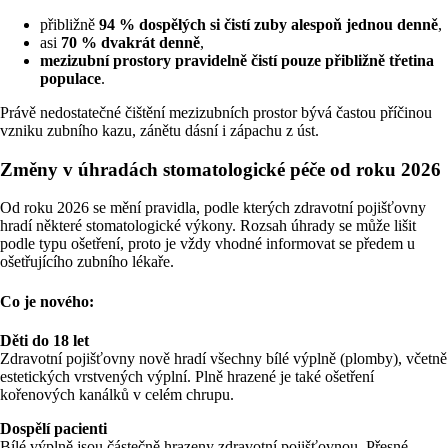
přibližně
94 % dospělých si čistí zuby alespoň jednou denně
,
asi
70 % dvakrát denně
,
mezizubní prostory pravidelně čistí pouze přibližně třetina
populace
.
Právě nedostatečné čištění mezizubních prostor bývá častou příčinou
vzniku zubního kazu, zánětu dásní i zápachu z úst.
Změny v úhradách stomatologické péče od roku 2026
Od roku 2026 se mění pravidla, podle kterých zdravotní pojišťovny
hradí některé stomatologické výkony. Rozsah úhrady se může lišit
podle typu ošetření, proto je vždy vhodné informovat se předem u
ošetřujícího zubního lékaře.
Co je nového:
Děti do 18 let
Zdravotní pojišťovny nově hradí všechny bílé výplně (plomby), včetně
estetických vrstvených výplní. Plně hrazené je také ošetření
kořenových kanálků v celém chrupu.
Dospělí pacienti
Bílé výplně jsou částečně hrazeny zdravotní pojišťovnou. Přesné