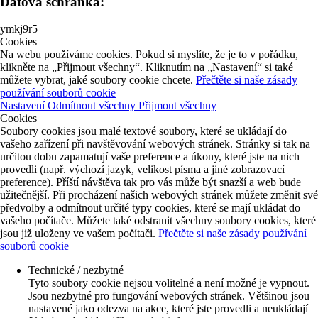
Datová schránka:
ymkj9r5
Cookies
Na webu používáme cookies. Pokud si myslíte, že je to v pořádku,
klikněte na „Přijmout všechny“. Kliknutím na „Nastavení“ si také
můžete vybrat, jaké soubory cookie chcete.
Přečtěte si naše zásady
používání souborů cookie
Nastavení
Odmítnout všechny
Přijmout všechny
Cookies
Soubory cookies jsou malé textové soubory, které se ukládají do
vašeho zařízení při navštěvování webových stránek. Stránky si tak na
určitou dobu zapamatují vaše preference a úkony, které jste na nich
provedli (např. výchozí jazyk, velikost písma a jiné zobrazovací
preference). Příští návštěva tak pro vás může být snazší a web bude
užitečnější. Při procházení našich webových stránek můžete změnit své
předvolby a odmítnout určité typy cookies, které se mají ukládat do
vašeho počítače. Můžete také odstranit všechny soubory cookies, které
jsou již uloženy ve vašem počítači.
Přečtěte si naše zásady používání
souborů cookie
Technické / nezbytné
Tyto soubory cookie nejsou volitelné a není možné je vypnout.
Jsou nezbytné pro fungování webových stránek. Většinou jsou
nastavené jako odezva na akce, které jste provedli a neukládají