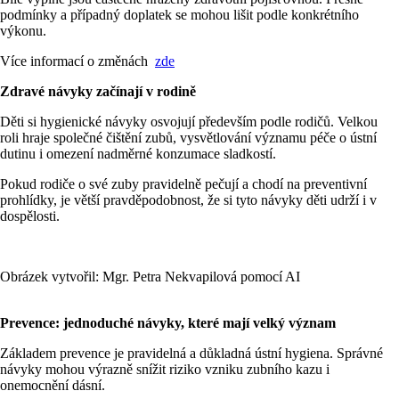
podmínky a případný doplatek se mohou lišit podle konkrétního
výkonu.
Více informací o změnách
zde
Zdravé návyky začínají v rodině
Děti si hygienické návyky osvojují především podle rodičů. Velkou
roli hraje společné čištění zubů, vysvětlování významu péče o ústní
dutinu i omezení nadměrné konzumace sladkostí.
Pokud rodiče o své zuby pravidelně pečují a chodí na preventivní
prohlídky, je větší pravděpodobnost, že si tyto návyky děti udrží i v
dospělosti.
Obrázek vytvořil: Mgr. Petra Nekvapilová pomocí AI
Prevence: jednoduché návyky, které mají velký význam
Základem prevence je pravidelná a důkladná ústní hygiena. Správné
návyky mohou výrazně snížit riziko vzniku zubního kazu i
onemocnění dásní.