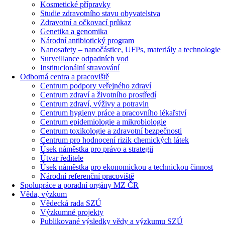
Kosmetické přípravky
Studie zdravotního stavu obyvatelstva
Zdravotní a očkovací průkaz
Genetika a genomika
Národní antibiotický program
Nanosafety – nanočástice, UFPs, materiály a technologie
Surveillance odpadních vod
Institucionální stravování
Odborná centra a pracoviště
Centrum podpory veřejného zdraví
Centrum zdraví a životního prostředí
Centrum zdraví, výživy a potravin
Centrum hygieny práce a pracovního lékařství
Centrum epidemiologie a mikrobiologie
Centrum toxikologie a zdravotní bezpečnosti
Centrum pro hodnocení rizik chemických látek
Úsek náměstka pro právo a strategii
Útvar ředitele
Úsek náměstka pro ekonomickou a technickou činnost
Národní referenční pracoviště
Spolupráce a poradní orgány MZ ČR
Věda, výzkum
Vědecká rada SZÚ
Výzkumné projekty
Publikované výsledky vědy a výzkumu SZÚ