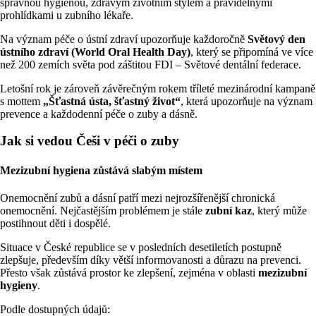
správnou hygienou, zdravým životním stylem a pravidelnými
prohlídkami u zubního lékaře.
Na význam péče o ústní zdraví upozorňuje každoročně
Světový den
ústního zdraví (World Oral Health Day)
, který se připomíná ve více
než 200 zemích světa pod záštitou FDI – Světové dentální federace.
Letošní rok je zároveň závěrečným rokem tříleté mezinárodní kampaně
s mottem
„Šťastná ústa, šťastný život“
, která upozorňuje na význam
prevence a každodenní péče o zuby a dásně.
Jak si vedou Češi v péči o zuby
Mezizubní hygiena zůstává slabým místem
Onemocnění zubů a dásní patří mezi nejrozšířenější chronická
onemocnění. Nejčastějším problémem je stále
zubní kaz
, který může
postihnout děti i dospělé.
Situace v České republice se v posledních desetiletích postupně
zlepšuje, především díky větší informovanosti a důrazu na prevenci.
Přesto však zůstává prostor ke zlepšení, zejména v oblasti
mezizubní
hygieny
.
Podle dostupných údajů: