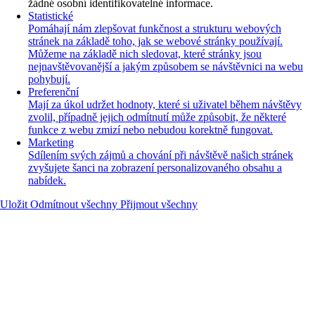
žádné osobní identifikovatelné informace.
Statistické
Pomáhají nám zlepšovat funkčnost a strukturu webových
stránek na základě toho, jak se webové stránky používají.
Můžeme na základě nich sledovat, které stránky jsou
nejnavštěvovanější a jakým způsobem se návštěvnici na webu
pohybují.
Preferenční
Mají za úkol udržet hodnoty, které si uživatel během návštěvy
zvolil, případně jejich odmítnutí může způsobit, že některé
funkce z webu zmizí nebo nebudou korektně fungovat.
Marketing
Sdílením svých zájmů a chování při návštěvě našich stránek
zvyšujete šanci na zobrazení personalizovaného obsahu a
nabídek.
Uložit
Odmítnout všechny
Přijmout všechny