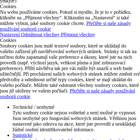
ymkj9r5
Cookies
Na webu používáme cookies. Pokud si myslíte, že je to v pořádku,
klikněte na „Přijmout všechny“. Kliknutím na „Nastavení“ si také
můžete vybrat, jaké soubory cookie chcete.
Přečtěte si naše zásady
používání souborů cookie
Nastavení
Odmítnout všechny
Přijmout všechny
Cookies
Soubory cookies jsou malé textové soubory, které se ukládají do
vašeho zařízení při navštěvování webových stránek. Stránky si tak na
určitou dobu zapamatují vaše preference a úkony, které jste na nich
provedli (např. výchozí jazyk, velikost písma a jiné zobrazovací
preference). Příští návštěva tak pro vás může být snazší a web bude
užitečnější. Při procházení našich webových stránek můžete změnit své
předvolby a odmítnout určité typy cookies, které se mají ukládat do
vašeho počítače. Můžete také odstranit všechny soubory cookies, které
jsou již uloženy ve vašem počítači.
Přečtěte si naše zásady používání
souborů cookie
Technické / nezbytné
Tyto soubory cookie nejsou volitelné a není možné je vypnout.
Jsou nezbytné pro fungování webových stránek. Většinou jsou
nastavené jako odezva na akce, které jste provedli a neukládají
žádné osobní identifikovatelné informace.
Statistické