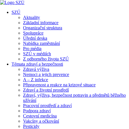
SZÚ
Aktuality
Základní informace
Organizační struktura
Spolupráce
Úřední deska
Nabídka zaměstnání
Pro média
SZÚ v médiích
Z odborného života SZÚ
Témata zdraví a bezpečnosti
Zdravá výživa
Nemoci a jejich prevence
A – Z infekce
Připravenost a reakce na krizové situace
Zdraví a životní prostředí
Zdraví, výživa, bezpečnost potravin a předmětů běžného
užívání
Pracovní prostředí a zdraví
Podpora zdraví
Cestovní medicína
Vakcíny a očkování
Pesticidy