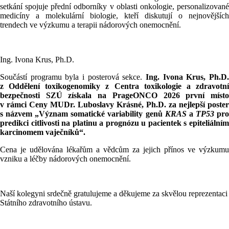
setkání spojuje přední odborníky v oblasti onkologie, personalizované
medicíny a molekulární biologie, kteří diskutují o nejnovějších
trendech ve výzkumu a terapii nádorových onemocnění.
Ing. Ivona Krus, Ph.D.
Součástí programu byla i posterová sekce.
Ing. Ivona Krus, Ph.D.
z Oddělení toxikogenomiky z Centra toxikologie a zdravotní
bezpečnosti SZÚ získala na PrageONCO 2026 první místo
v rámci Ceny MUDr. Luboslavy Krásné, Ph.D. za nejlepší poster
s názvem „Význam somatické variability genů
KRAS
a
TP53
pr
predikci citlivosti na platinu a prognózu u pacientek s epiteliálním
karcinomem vaječníků“.
Cena je udělována lékařům a vědcům za jejich přínos ve výzkumu
vzniku a léčby nádorových onemocnění.
Naší kolegyni srdečně gratulujeme a děkujeme za skvělou reprezentaci
Státního zdravotního ústavu.