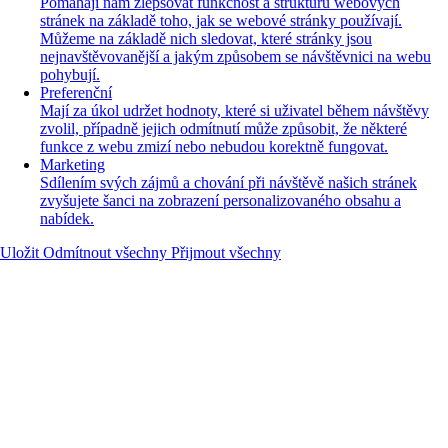
Pomáhají nám zlepšovat funkčnost a strukturu webových
stránek na základě toho, jak se webové stránky používají.
Můžeme na základě nich sledovat, které stránky jsou
nejnavštěvovanější a jakým způsobem se návštěvnici na webu
pohybují.
Preferenční
Mají za úkol udržet hodnoty, které si uživatel během návštěvy
zvolil, případně jejich odmítnutí může způsobit, že některé
funkce z webu zmizí nebo nebudou korektně fungovat.
Marketing
Sdílením svých zájmů a chování při návštěvě našich stránek
zvyšujete šanci na zobrazení personalizovaného obsahu a
nabídek.
Uložit
Odmítnout všechny
Přijmout všechny