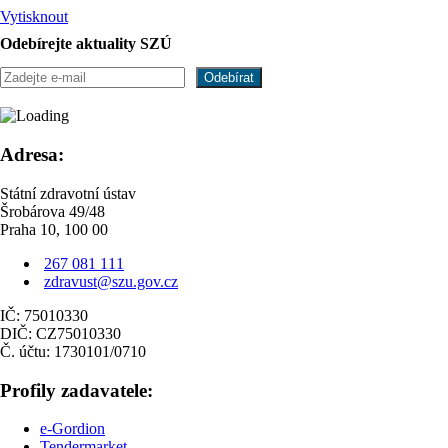
Vytisknout
Odebírejte aktuality SZÚ
Adresa:
Státní zdravotní ústav
Šrobárova 49/48
Praha 10, 100 00
267 081 111
zdravust@szu.gov.cz
IČ: 75010330
DIČ: CZ75010330
Č. účtu: 1730101/0710
Profily zadavatele:
e-Gordion
Tendermarket