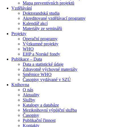
Mapa preventivních projektů
Vzdělávání
Doktorandská studia
Akreditované vzdělávací programy
Kalendář akcí
Materiály ze seminářů
Projekty
Operační programy
Výzkumné projekty
WHO
EHP a Norské fondy
Publikace – Data
Data a statistické údaje
Zdravotně výchovné materiály
Směrnice WHO
Časopisy vydávané v SZÚ
Knihovna
O nás
Aktuality
Služby
Katalogy a databáze
Meziknihovní výpůjční služba
Časopisy
Publikační činnost
Kontakty