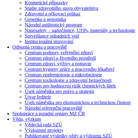
Kosmetické přípravky
Studie zdravotního stavu obyvatelstva
Zdravotní a očkovací průkaz
Genetika a genomika
Národní antibiotický program
Nanosafety – nanočástice, UFPs, materiály a technologie
Surveillance odpadních vod
Institucionální stravování
Odborná centra a pracoviště
Centrum podpory veřejného zdraví
Centrum zdraví a životního prostředí
Centrum zdraví, výživy a potravin
Centrum hygieny práce a pracovního lékařství
Centrum epidemiologie a mikrobiologie
Centrum toxikologie a zdravotní bezpečnosti
Centrum pro hodnocení rizik chemických látek
Úsek náměstka pro právo a strategii
Útvar ředitele
Úsek náměstka pro ekonomickou a technickou činnost
Národní referenční pracoviště
Spolupráce a poradní orgány MZ ČR
Věda, výzkum
Vědecká rada SZÚ
Výzkumné projekty
Publikované výsledky vědy a výzkumu SZÚ