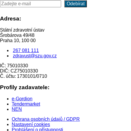
Adresa:
Státní zdravotní ústav
Šrobárova 49/48
Praha 10, 100 00
267 081 111
zdravust@szu.gov.cz
IČ: 75010330
DIČ: CZ75010330
Č. účtu: 1730101/0710
Profily zadavatele:
e-Gordion
Tendermarket
NEN
Ochrana osobních údajů / GDPR
Nastavení cookies
Prohlášení o přístupnosti