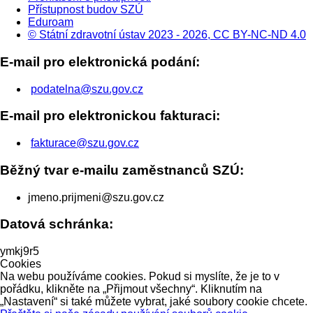
Přístupnost budov SZÚ
Eduroam
© Státní zdravotní ústav 2023 - 2026, CC BY-NC-ND 4.0
E-mail pro elektronická podání:
podatelna@szu.gov.cz
E-mail pro elektronickou fakturaci:
fakturace@szu.gov.cz
Běžný tvar e-mailu zaměstnanců SZÚ:
jmeno.prijmeni@szu.gov.cz
Datová schránka:
ymkj9r5
Cookies
Na webu používáme cookies. Pokud si myslíte, že je to v
pořádku, klikněte na „Přijmout všechny“. Kliknutím na
„Nastavení“ si také můžete vybrat, jaké soubory cookie chcete.