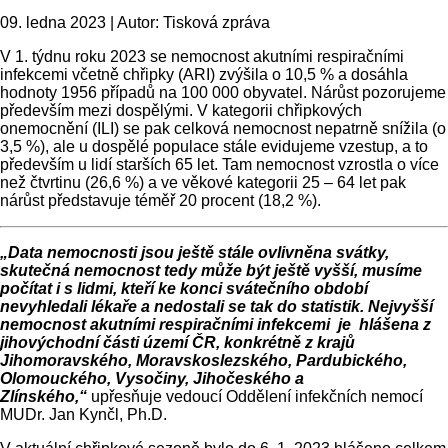
09. ledna 2023 | Autor: Tisková zpráva
V 1. týdnu roku 2023 se nemocnost akutními respiračními
infekcemi včetně chřipky (ARI) zvýšila o 10,5 % a dosáhla
hodnoty 1956 případů na 100 000 obyvatel. Nárůst pozorujeme
především mezi dospělými. V kategorii chřipkových
onemocnění (ILI) se pak celková nemocnost nepatrně snížila (o
3,5 %), ale u dospělé populace stále evidujeme vzestup, a to
především u lidí starších 65 let. Tam nemocnost vzrostla o více
než čtvrtinu (26,6 %) a ve věkové kategorii 25 – 64 let pak
nárůst představuje téměř 20 procent (18,2 %).
„Data nemocnosti jsou ještě stále ovlivněna svátky,
skutečná nemocnost tedy může být ještě vyšší, musíme
počítat i s lidmi, kteří ke konci svátečního období
nevyhledali lékaře a nedostali se tak do statistik. Nejvyšší
nemocnost akutními respiračními infekcemi je hlášena z
jihovýchodní části území ČR, konkrétně z krajů
Jihomoravského, Moravskoslezského, Pardubického,
Olomouckého, Vysočiny, Jihočeského a
Zlínského,“
upřesňuje vedoucí Oddělení infekčních nemocí
MUDr. Jan Kynčl, Ph.D.