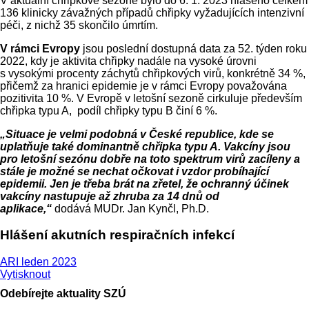
V aktuální chřipkové sezoně bylo do 6. 1. 2023 hlášeno celkem
136 klinicky závažných případů chřipky vyžadujících intenzivní
péči, z nichž 35 skončilo úmrtím.
V rámci Evropy
jsou poslední dostupná data za 52. týden roku
2022, kdy je aktivita chřipky nadále na vysoké úrovni
s vysokými procenty záchytů chřipkových virů, konkrétně 34 %,
přičemž za hranici epidemie je v rámci Evropy považována
pozitivita 10 %. V Evropě v letošní sezoně cirkuluje především
chřipka typu A, podíl chřipky typu B činí 6 %.
„Situace je velmi podobná v České republice, kde se
uplatňuje také dominantně chřipka typu A. Vakcíny jsou
pro letošní sezónu dobře na toto spektrum virů zacíleny a
stále je možné se nechat očkovat i vzdor probíhající
epidemii. Jen je třeba brát na zřetel, že ochranný účinek
vakcíny nastupuje až zhruba za 14 dnů od
aplikace,“
dodává MUDr. Jan Kynčl, Ph.D.
Hlášení akutních respiračních infekcí
ARI leden 2023
Vytisknout
Odebírejte aktuality SZÚ