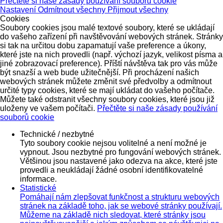
Přečtěte si naše zásady používání souborů cookie
Nastavení
Odmítnout všechny
Přijmout všechny
Cookies
Soubory cookies jsou malé textové soubory, které se ukládají
do vašeho zařízení při navštěvování webových stránek. Stránky
si tak na určitou dobu zapamatují vaše preference a úkony,
které jste na nich provedli (např. výchozí jazyk, velikost písma a
jiné zobrazovací preference). Příští návštěva tak pro vás může
být snazší a web bude užitečnější. Při procházení našich
webových stránek můžete změnit své předvolby a odmítnout
určité typy cookies, které se mají ukládat do vašeho počítače.
Můžete také odstranit všechny soubory cookies, které jsou již
uloženy ve vašem počítači.
Přečtěte si naše zásady používání
souborů cookie
Technické / nezbytné
Tyto soubory cookie nejsou volitelné a není možné je
vypnout. Jsou nezbytné pro fungování webových stránek.
Většinou jsou nastavené jako odezva na akce, které jste
provedli a neukládají žádné osobní identifikovatelné
informace.
Statistické
Pomáhají nám zlepšovat funkčnost a strukturu webových
stránek na základě toho, jak se webové stránky používají.
Můžeme na základě nich sledovat, které stránky jsou