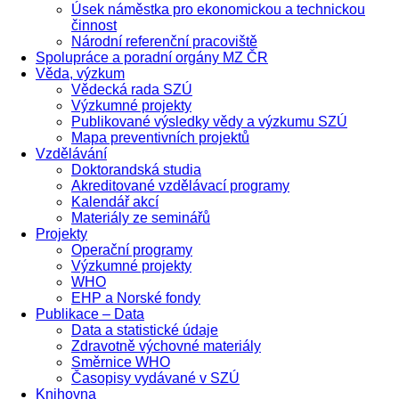
Úsek náměstka pro ekonomickou a technickou
činnost
Národní referenční pracoviště
Spolupráce a poradní orgány MZ ČR
Věda, výzkum
Vědecká rada SZÚ
Výzkumné projekty
Publikované výsledky vědy a výzkumu SZÚ
Mapa preventivních projektů
Vzdělávání
Doktorandská studia
Akreditované vzdělávací programy
Kalendář akcí
Materiály ze seminářů
Projekty
Operační programy
Výzkumné projekty
WHO
EHP a Norské fondy
Publikace – Data
Data a statistické údaje
Zdravotně výchovné materiály
Směrnice WHO
Časopisy vydávané v SZÚ
Knihovna