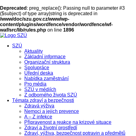
Deprecated
: preg_replace(): Passing null to parameter #3
($subject) of type array|string is deprecated in
/www/doc/szu.gov.cz/www/wp-
content/plugins/wordfence/vendor/wordfence/wf-
waf/src/lib/rules.php
on line
1896
SZÚ
Aktuality
Základní informace
Organizační struktura
Spolupráce
Úřední deska
Nabídka zaměstnání
Pro média
SZÚ v médiích
Z odborného života SZÚ
Témata zdraví a bezpečnosti
Zdravá výživa
Nemoci a jejich prevence
A – Z infekce
Připravenost a reakce na krizové situace
Zdraví a životní prostředí
Zdraví, výživa, bezpečnost potravin a předmětů