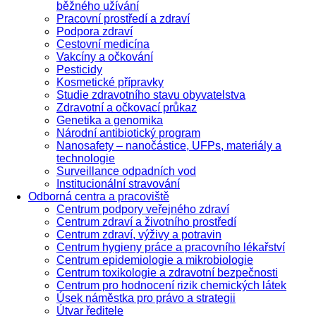
běžného užívání
Pracovní prostředí a zdraví
Podpora zdraví
Cestovní medicína
Vakcíny a očkování
Pesticidy
Kosmetické přípravky
Studie zdravotního stavu obyvatelstva
Zdravotní a očkovací průkaz
Genetika a genomika
Národní antibiotický program
Nanosafety – nanočástice, UFPs, materiály a
technologie
Surveillance odpadních vod
Institucionální stravování
Odborná centra a pracoviště
Centrum podpory veřejného zdraví
Centrum zdraví a životního prostředí
Centrum zdraví, výživy a potravin
Centrum hygieny práce a pracovního lékařství
Centrum epidemiologie a mikrobiologie
Centrum toxikologie a zdravotní bezpečnosti
Centrum pro hodnocení rizik chemických látek
Úsek náměstka pro právo a strategii
Útvar ředitele