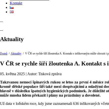
Kontakt
Aktuality
Domů
/
Aktuality
/
V ČR se rychle šíří žloutenka A. Kontakt s infikovaným může ohrozit i 
V ČR se rychle šíří žloutenka A. Kontakt s
05. května 2025 | Autor: Tisková zpráva
Takzvanou nemocí špinavých rukou se letos za první 4 měsíce rok
kromě dětské populace šíří také mezi dospívajícími a mladými do
hlavně v důsledku špatných hygienických podmínek. Je důležité ote
může mnoha lidem překazit i plány na prázdniny a dovolené.
Už data v loňském roce, kdy jsme zaznamenali 636 infikovaných včetně