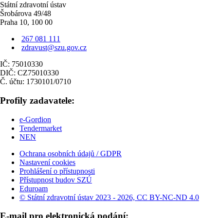
Státní zdravotní ústav
Šrobárova 49/48
Praha 10, 100 00
267 081 111
zdravust@szu.gov.cz
IČ: 75010330
DIČ: CZ75010330
Č. účtu: 1730101/0710
Profily zadavatele:
e-Gordion
Tendermarket
NEN
Ochrana osobních údajů / GDPR
Nastavení cookies
Prohlášení o přístupnosti
Přístupnost budov SZÚ
Eduroam
© Státní zdravotní ústav 2023 - 2026, CC BY-NC-ND 4.0
E-mail pro elektronická podání: