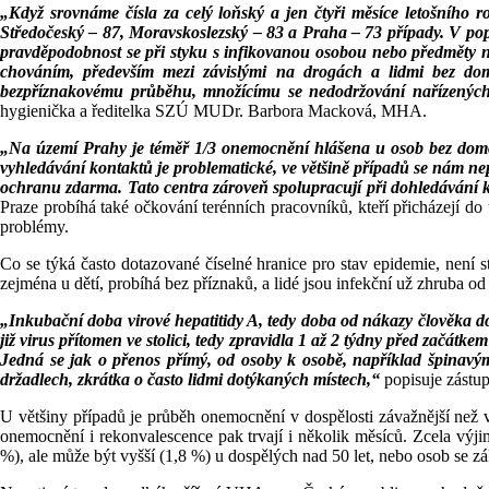
„Když srovnáme čísla za celý loňský a jen čtyři měsíce letošního r
Středočeský – 87, Moravskoslezský – 83 a Praha – 73 případy. V popu
pravděpodobnost se při styku s infikovanou osobou nebo předměty n
chováním, především mezi závislými na drogách a lidmi bez do
bezpříznakovému průběhu, množícímu se nedodržování nařízených 
hygienička a ředitelka SZÚ MUDr. Barbora Macková, MHA.
„Na území Prahy je téměř 1/3 onemocnění hlášena u osob bez domova,
vyhledávání kontaktů je problematické, ve většině případů se nám nep
ochranu zdarma. Tato centra zároveň spolupracují při dohledávání 
Praze probíhá také očkování terénních pracovníků, kteří přicházejí do 
problémy.
Co se týká často dotazované číselné hranice pro stav epidemie, není 
zejména u dětí, probíhá bez příznaků, a lidé jsou infekční už zhruba
„Inkubační doba virové hepatitidy A, tedy doba od nákazy člověka do 
již virus přítomen ve stolici, tedy zpravidla 1 až 2 týdny před začát
Jedná se jak o přenos přímý, od osoby k osobě, například špinavý
držadlech, zkrátka o často lidmi dotýkaných místech,“
popisuje zástu
U většiny případů je průběh onemocnění v dospělosti závažnější než
onemocnění i rekonvalescence pak trvají i několik měsíců. Zcela výji
%), ale může být vyšší (1,8 %) u dospělých nad 50 let, nebo osob se 