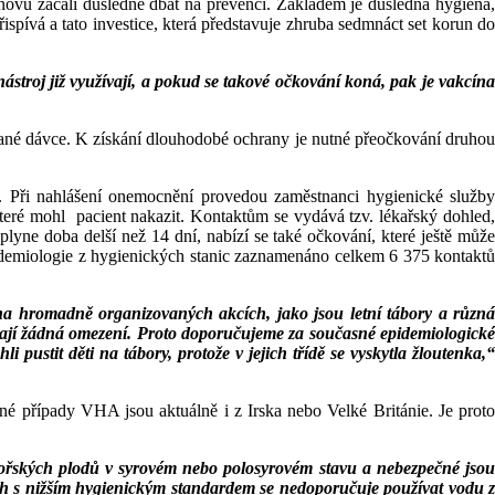
znovu začali důsledně dbát na prevenci. Základem je důsledná hygiena,
pívá a tato investice, která představuje zhruba sedmnáct set korun do
troj již využívají, a pokud se takové očkování koná, pak je vakcína
odané dávce. K získání dlouhodobé ochrany je nutné přeočkování druhou
. Při nahlášení onemocnění provedou zaměstnanci hygienické služb
teré mohl pacient nakazit. Kontaktům se vydává tzv. lékařský dohled,
ne doba delší než 14 dní, nabízí se také očkování, které ještě může
pidemiologie z hygienických stanic zaznamenáno celkem 6 375 kontaktů
na hromadně organizovaných akcích, jako jsou letní tábory a různá
emají žádná omezení. Proto doporučujeme za současné epidemiologické
stit děti na tábory, protože v jejich třídě se vyskytla žloutenka,“
né případy VHA jsou aktuálně i z Irska nebo Velké Británie. Je proto
 mořských plodů v syrovém nebo polosyrovém stavu a nebezpečné jsou
ch s nižším hygienickým standardem se nedoporučuje používat vodu z