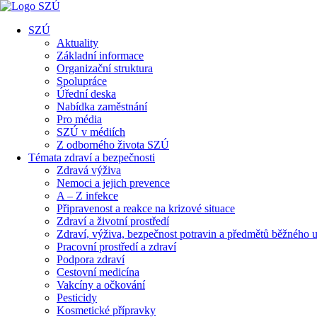
SZÚ
Aktuality
Základní informace
Organizační struktura
Spolupráce
Úřední deska
Nabídka zaměstnání
Pro média
SZÚ v médiích
Z odborného života SZÚ
Témata zdraví a bezpečnosti
Zdravá výživa
Nemoci a jejich prevence
A – Z infekce
Připravenost a reakce na krizové situace
Zdraví a životní prostředí
Zdraví, výživa, bezpečnost potravin a předmětů běžného u
Pracovní prostředí a zdraví
Podpora zdraví
Cestovní medicína
Vakcíny a očkování
Pesticidy
Kosmetické přípravky