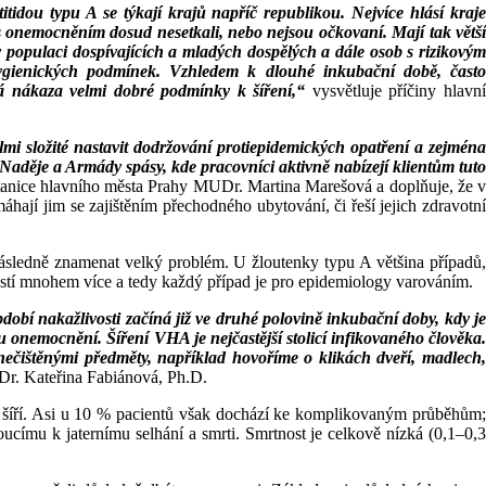
tidou typu A se týkají krajů napříč republikou. Nejvíce hlásí kraje
s onemocněním dosud nesetkali, nebo nejsou očkovaní. Mají tak větší
populaci dospívajících a mladých dospělých a dále osob s rizikovým
gienických podmínek. Vzhledem k dlouhé inkubační době, často
á nákaza velmi dobré podmínky k šíření,“
vysvětluje příčiny hlavn
mi složité nastavit dodržování protiepidemických opatření a zejména
Naděje a Armády spásy, kde pracovníci aktivně nabízejí klientům tuto
stanice hlavního města Prahy MUDr. Martina Marešová a doplňuje, že v
áhají jim se zajištěním přechodného ubytování, či řeší jejich zdravotní
následně znamenat velký problém. U žloutenky typu A většina případů,
ností mnohem více a tedy každý případ je pro epidemiology varováním.
dobí nakažlivosti začíná již ve druhé polovině inkubační doby, kdy je
u onemocnění. Šíření VHA je nejčastější stolicí infikovaného člověka.
ečištěnými předměty, například hovoříme o klikách dveří, madlech,
Dr. Kateřina Fabiánová, Ph.D.
o šíří. Asi u 10 % pacientů však dochází ke komplikovaným průběhům;
címu k jaternímu selhání a smrti. Smrtnost je celkově nízká (0,1–0,3