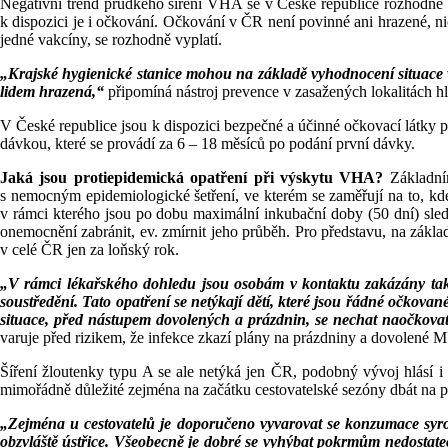
Negativní trend prudkého šíření VHA se v České republice rozhodně ne
k dispozici je i očkování. Očkování v ČR není povinné ani hrazené, n
jedné vakcíny, se rozhodně vyplatí.
„Krajské hygienické stanice mohou na základě vyhodnocení situace ve
lidem hrazená,“
připomíná nástroj prevence v zasažených lokalitách h
V České republice jsou k dispozici bezpečné a účinné očkovací látky 
dávkou, které se provádí za 6 – 18 měsíců po podání první dávky.
Jaká jsou protiepidemická opatření při výskytu VHA?
Základním
s nemocným epidemiologické šetření, ve kterém se zaměřují na to, kde
v rámci kterého jsou po dobu maximální inkubační doby (50 dní) sled
onemocnění zabránit, ev. zmírnit jeho průběh. Pro představu, na zákl
v celé ČR jen za loňský rok.
„V rámci lékařského dohledu jsou osobám v kontaktu zakázány také 
soustředění. Tato opatření se netýkají dětí, které jsou řádné očkov
situace, před nástupem dovolených a prázdnin, se nechat naočkovat. 
varuje před rizikem, že infekce zkazí plány na prázdniny a dovolené
Šíření žloutenky typu A se ale netýká jen ČR, podobný vývoj hlásí i
mimořádně důležité zejména na začátku cestovatelské sezóny dbát na p
„Zejména u cestovatelů je doporučeno vyvarovat se konzumace syrov
obzvláště ústřice. Všeobecně je dobré se vyhýbat pokrmům nedostat