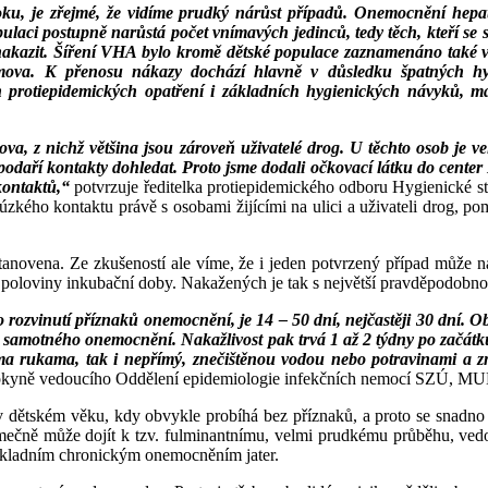
oku, je zřejmé, že vidíme prudký nárůst případů. Onemocnění hepati
laci postupně narůstá počet vnímavých jedinců, tedy těch, kteří se 
akazit. Šíření VHA bylo kromě dětské populace zaznamenáno také v 
mova. K přenosu nákazy dochází hlavně v důsledku špatných hy
protiepidemických opatření i základních hygienických návyků, m
 z nichž většina jsou zároveň uživatelé drog. U těchto osob je vel
odaří kontakty dohledat. Proto jsme dodali očkovací látku do center 
kontaktů,“
potvrzuje ředitelka protiepidemického odboru Hygienické 
úzkého kontaktu právě s osobami žijícími na ulici a uživateli drog, pom
stanovena. Ze zkušeností ale víme, že i jeden potvrzený případ může 
 od poloviny inkubační doby. Nakažených je tak s největší pravděpodob
rozvinutí příznaků onemocnění, je 14 – 50 dní, nejčastěji 30 dní. Ob
kem samotného onemocnění. Nakažlivost pak trvá 1 až 2 týdny po začátk
ma rukama, tak i nepřímý, znečištěnou vodou nebo potravinami a zn
pkyně vedoucího Oddělení epidemiologie infekčních nemocí SZÚ, MU
 v dětském věku, kdy obvykle probíhá bez příznaků, a proto se snadn
mečně může dojít k tzv. fulminantnímu, velmi prudkému průběhu, vedou
základním chronickým onemocněním jater.