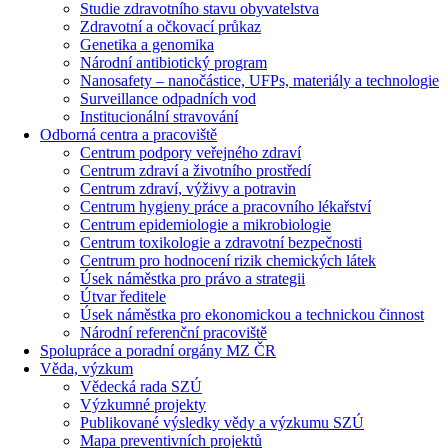
Studie zdravotního stavu obyvatelstva
Zdravotní a očkovací průkaz
Genetika a genomika
Národní antibiotický program
Nanosafety – nanočástice, UFPs, materiály a technologie
Surveillance odpadních vod
Institucionální stravování
Odborná centra a pracoviště
Centrum podpory veřejného zdraví
Centrum zdraví a životního prostředí
Centrum zdraví, výživy a potravin
Centrum hygieny práce a pracovního lékařství
Centrum epidemiologie a mikrobiologie
Centrum toxikologie a zdravotní bezpečnosti
Centrum pro hodnocení rizik chemických látek
Úsek náměstka pro právo a strategii
Útvar ředitele
Úsek náměstka pro ekonomickou a technickou činnost
Národní referenční pracoviště
Spolupráce a poradní orgány MZ ČR
Věda, výzkum
Vědecká rada SZÚ
Výzkumné projekty
Publikované výsledky vědy a výzkumu SZÚ
Mapa preventivních projektů