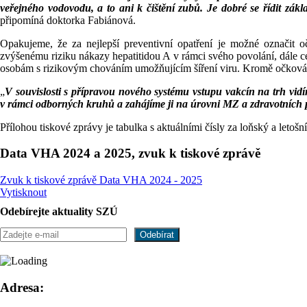
veřejného vodovodu, a to ani k čištění zubů. Je dobré se řídit zák
připomíná doktorka Fabiánová.
Opakujeme, že za nejlepší preventivní opatření je možné označit
zvýšenému riziku nákazy hepatitidou A v rámci svého povolání, dále 
osobám s rizikovým chováním umožňujícím šíření viru. Kromě očkován
„
V souvislosti s přípravou nového systému vstupu vakcín na trh vidí
v rámci odborných kruhů a zahájíme ji na úrovni MZ a zdravotních
Přílohou tiskové zprávy je tabulka s aktuálními čísly za loňský a letošn
Data VHA 2024 a 2025, zvuk k tiskové zprávě
Zvuk k tiskové zprávě
Data VHA 2024 - 2025
Vytisknout
Odebírejte aktuality SZÚ
Adresa: