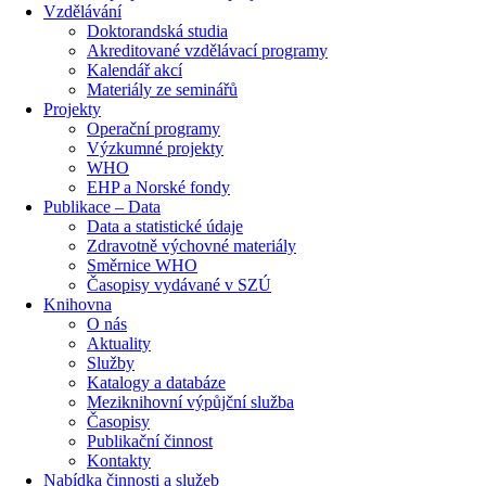
Vzdělávání
Doktorandská studia
Akreditované vzdělávací programy
Kalendář akcí
Materiály ze seminářů
Projekty
Operační programy
Výzkumné projekty
WHO
EHP a Norské fondy
Publikace – Data
Data a statistické údaje
Zdravotně výchovné materiály
Směrnice WHO
Časopisy vydávané v SZÚ
Knihovna
O nás
Aktuality
Služby
Katalogy a databáze
Meziknihovní výpůjční služba
Časopisy
Publikační činnost
Kontakty
Nabídka činnosti a služeb