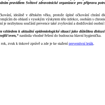
ladním pravidlem Světové zdravotnické organizace pro přípravu potra
 očkování, ideálně v dětském věku, protože úplné očkování chrán
cestujícím do oblastí s vysokým výskytem této infekce, osobám s chro
í je nezbytnou součástí prevence také zvyšování a dodržování osobní
m vzhledem k aktuální epidemiologické situaci jako důležitou diskus
 pojišťoven,“
nastínila vhodné řešení do budoucna hlavní hygienička.
í rok, zvuk k tiskové zprávě a zde je ke stažení
preventivní leták
.