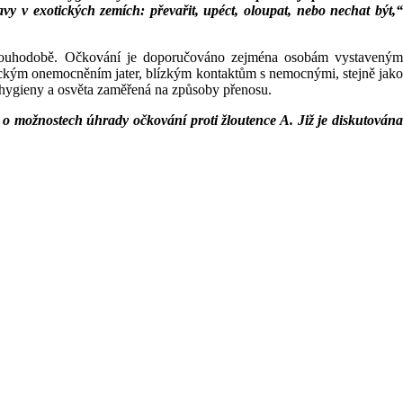
vy v exotických zemích: převařit, upéct, oloupat, nebo nechat být,“
í dlouhodobě. Očkování je doporučováno zejména osobám vystaveným
nickým onemocněním jater, blízkým kontaktům s nemocnými, stejně jako
 hygieny a osvěta zaměřená na způsoby přenosu.
i o možnostech úhrady očkování proti žloutence A. Již je diskutována