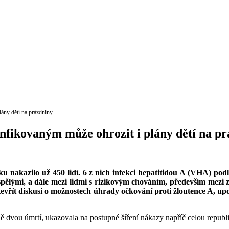
plány dětí na prázdniny
 infikovaným může ohrozit i plány dětí na 
u nakazilo už 450 lidí. 6 z nich infekci hepatitidou A (VHA) po
spělými, a dále mezi lidmi s rizikovým chováním, především mezi
vřít diskusi o možnostech úhrady očkování proti žloutence A, upoz
 dvou úmrtí, ukazovala na postupné šíření nákazy napříč celou republi