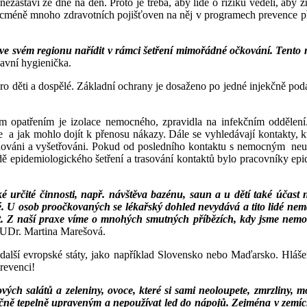
zastaví ze dne na den. Proto je třeba, aby lidé o riziku věděli, aby 
icméně mnoho zdravotních pojišťoven na něj v programech prevence přis
 svém regionu nařídit v rámci šetření mimořádné očkování. Tento nás
lavní hygienička.
pro děti a dospělé. Základní ochrany je dosaženo po jedné injekčně p
 opatřením je izolace nemocného, zpravidla na infekčním oddělení
 a jak mohlo dojít k přenosu nákazy. Dále se vyhledávají kontakty, k
ováni a vyšetřováni. Pokud od posledního kontaktu s nemocným neuply
adě epidemiologického šetření a trasování kontaktů bylo pracovníky e
určité činnosti, např. návštěva bazénu, saun a u dětí také účast 
ané. U osob proočkovaných se lékařský dohled nevydává a tito lidé n
Z naší praxe víme o mnohých smutných příbězích, kdy jsme nemohli pu
 MUDr. Martina Marešová.
 další evropské státy, jako například Slovensko nebo Maďarsko. Hláše
revenci!
ých salátů a zeleniny, ovoce, které si sami neoloupete, zmrzliny,
ečně tepelně upraveným a nepoužívat led do nápojů. Zejména v zemí