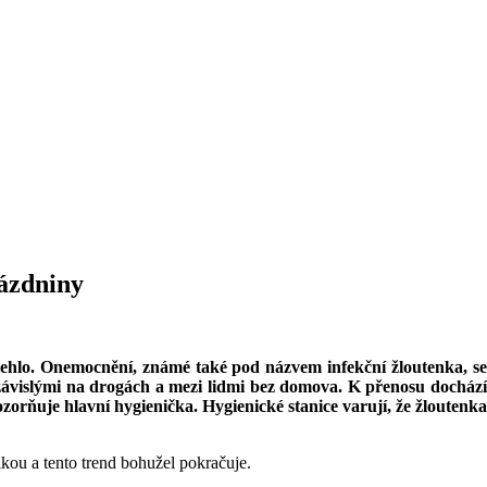
prázdniny
dlehlo. Onemocnění, známé také pod názvem infekční žloutenka, se
 závislými na drogách a mezi lidmi bez domova. K přenosu dochází
orňuje hlavní hygienička. Hygienické stanice varují, že žloutenka
kou a tento trend bohužel pokračuje.