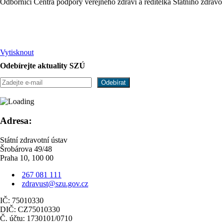
Odborníci Centra podpory veřejného zdraví a ředitelka Státního zdra
Vytisknout
Odebírejte aktuality SZÚ
Adresa:
Státní zdravotní ústav
Šrobárova 49/48
Praha 10, 100 00
267 081 111
zdravust@szu.gov.cz
IČ: 75010330
DIČ: CZ75010330
Č. účtu: 1730101/0710