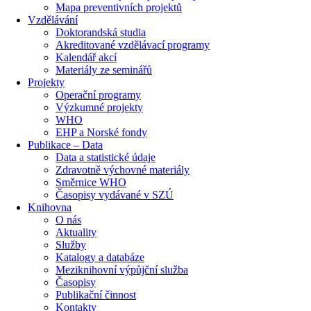
Mapa preventivních projektů
Vzdělávání
Doktorandská studia
Akreditované vzdělávací programy
Kalendář akcí
Materiály ze seminářů
Projekty
Operační programy
Výzkumné projekty
WHO
EHP a Norské fondy
Publikace – Data
Data a statistické údaje
Zdravotně výchovné materiály
Směrnice WHO
Časopisy vydávané v SZÚ
Knihovna
O nás
Aktuality
Služby
Katalogy a databáze
Meziknihovní výpůjční služba
Časopisy
Publikační činnost
Kontakty