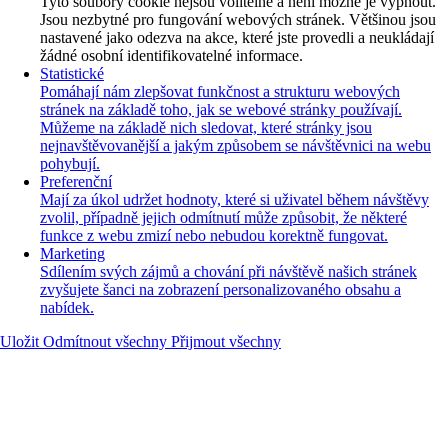
Tyto soubory cookie nejsou volitelné a není možné je vypnout.
Jsou nezbytné pro fungování webových stránek. Většinou jsou
nastavené jako odezva na akce, které jste provedli a neukládají
žádné osobní identifikovatelné informace.
Statistické
Pomáhají nám zlepšovat funkčnost a strukturu webových
stránek na základě toho, jak se webové stránky používají.
Můžeme na základě nich sledovat, které stránky jsou
nejnavštěvovanější a jakým způsobem se návštěvnici na webu
pohybují.
Preferenční
Mají za úkol udržet hodnoty, které si uživatel během návštěvy
zvolil, případně jejich odmítnutí může způsobit, že některé
funkce z webu zmizí nebo nebudou korektně fungovat.
Marketing
Sdílením svých zájmů a chování při návštěvě našich stránek
zvyšujete šanci na zobrazení personalizovaného obsahu a
nabídek.
Uložit
Odmítnout všechny
Přijmout všechny