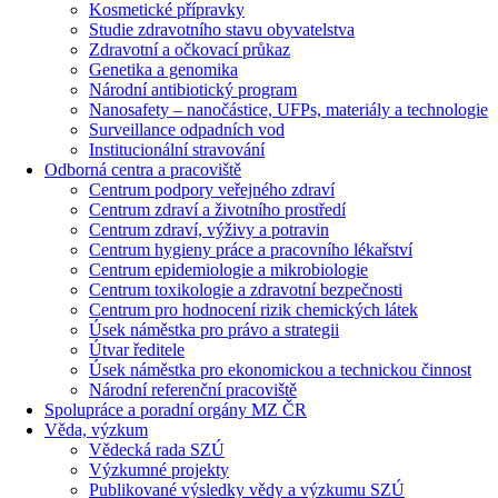
Kosmetické přípravky
Studie zdravotního stavu obyvatelstva
Zdravotní a očkovací průkaz
Genetika a genomika
Národní antibiotický program
Nanosafety – nanočástice, UFPs, materiály a technologie
Surveillance odpadních vod
Institucionální stravování
Odborná centra a pracoviště
Centrum podpory veřejného zdraví
Centrum zdraví a životního prostředí
Centrum zdraví, výživy a potravin
Centrum hygieny práce a pracovního lékařství
Centrum epidemiologie a mikrobiologie
Centrum toxikologie a zdravotní bezpečnosti
Centrum pro hodnocení rizik chemických látek
Úsek náměstka pro právo a strategii
Útvar ředitele
Úsek náměstka pro ekonomickou a technickou činnost
Národní referenční pracoviště
Spolupráce a poradní orgány MZ ČR
Věda, výzkum
Vědecká rada SZÚ
Výzkumné projekty
Publikované výsledky vědy a výzkumu SZÚ