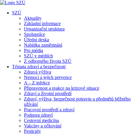
SZÚ
Aktuality
Základní informace
Organizační struktura
Spolupráce
Úřední deska
Nabídka zaměstnání
Pro média
SZÚ v médiích
Z odborného života SZÚ
Témata zdraví a bezpečnosti
Zdravá výživa
Nemoci a jejich prevence
A – Z infekce
Připravenost a reakce na krizové situace
Zdraví a životní prostředí
Zdraví, výživa, bezpečnost potravin a předmětů běžného
užívání
Pracovní prostředí a zdraví
Podpora zdraví
Cestovní medicína
Vakcíny a očkování
Pesticidy