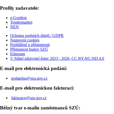
Profily zadavatele:
e-Gordion
Tendermarket
NEN
Ochrana osobních údajů / GDPR
Nastavení cookies
Prohlášení o přístupnosti
Přístupnost budov SZÚ
Eduroam
© Státní zdravotní ústav 2023 - 2026, CC BY-NC-ND 4.0
E-mail pro elektronická podání:
podatelna@szu.gov.cz
E-mail pro elektronickou fakturaci:
fakturace@szu.gov.cz
Běžný tvar e-mailu zaměstnanců SZÚ: