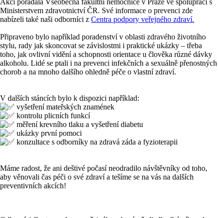
Akci pořádala
Všeobecná fakultní nemocnice v Praze
ve spolupráci s
Ministerstvem zdravotnictví ČR. Své informace o prevenci zde
nabízeli také naši odborníci z
Centra podpory veřejného zdraví.
Připraveno bylo například poradenství v oblasti zdravého životního
stylu, rady jak skoncovat se závislostmi i praktické ukázky – třeba
toho, jak ovlivní vidění a schopnosti orientace u člověka různé dávky
alkoholu. Lidé se ptali i na prevenci infekčních a sexuálně přenostných
chorob a na mnoho dalšího ohledně péče o vlastní zdraví.
V dalších stáncích bylo k dispozici například:
vyšetření mateřských znamének
kontrolu plicních funkcí
měření krevního tlaku a vyšetření diabetu
ukázky první pomoci
konzultace s odborníky na zdravá záda a fyzioterapii
Máme radost, že ani deštivé počasí neodradilo návštěvníky od toho,
aby věnovali čas péči o své zdraví a tešíme se na vás na dalších
preventivních akcích!