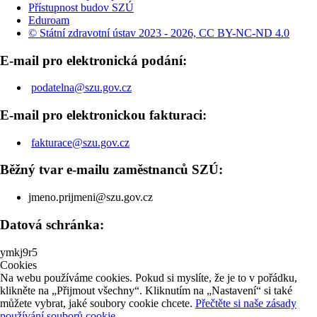
Přístupnost budov SZÚ
Eduroam
© Státní zdravotní ústav 2023 - 2026, CC BY-NC-ND 4.0
E-mail pro elektronická podání:
podatelna@szu.gov.cz
E-mail pro elektronickou fakturaci:
fakturace@szu.gov.cz
Běžný tvar e-mailu zaměstnanců SZÚ:
jmeno.prijmeni@szu.gov.cz
Datová schránka:
ymkj9r5
Cookies
Na webu používáme cookies. Pokud si myslíte, že je to v pořádku,
klikněte na „Přijmout všechny“. Kliknutím na „Nastavení“ si také
můžete vybrat, jaké soubory cookie chcete.
Přečtěte si naše zásady
používání souborů cookie