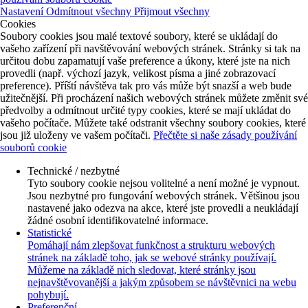
Nastavení
Odmítnout všechny
Přijmout všechny
Cookies
Soubory cookies jsou malé textové soubory, které se ukládají do
vašeho zařízení při navštěvování webových stránek. Stránky si tak na
určitou dobu zapamatují vaše preference a úkony, které jste na nich
provedli (např. výchozí jazyk, velikost písma a jiné zobrazovací
preference). Příští návštěva tak pro vás může být snazší a web bude
užitečnější. Při procházení našich webových stránek můžete změnit své
předvolby a odmítnout určité typy cookies, které se mají ukládat do
vašeho počítače. Můžete také odstranit všechny soubory cookies, které
jsou již uloženy ve vašem počítači.
Přečtěte si naše zásady používání
souborů cookie
Technické / nezbytné
Tyto soubory cookie nejsou volitelné a není možné je vypnout.
Jsou nezbytné pro fungování webových stránek. Většinou jsou
nastavené jako odezva na akce, které jste provedli a neukládají
žádné osobní identifikovatelné informace.
Statistické
Pomáhají nám zlepšovat funkčnost a strukturu webových
stránek na základě toho, jak se webové stránky používají.
Můžeme na základě nich sledovat, které stránky jsou
nejnavštěvovanější a jakým způsobem se návštěvnici na webu
pohybují.
Preferenční