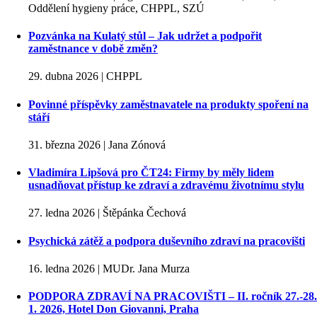
Oddělení hygieny práce, CHPPL, SZÚ
Pozvánka na Kulatý stůl – Jak udržet a podpořit
zaměstnance v době změn?
29. dubna 2026 | CHPPL
Povinné příspěvky zaměstnavatele na produkty spoření na
stáří
31. března 2026 | Jana Zónová
Vladimíra Lipšová pro ČT24: Firmy by měly lidem
usnadňovat přístup ke zdraví a zdravému životnímu stylu
27. ledna 2026 | Štěpánka Čechová
Psychická zátěž a podpora duševního zdraví na pracovišti
16. ledna 2026 | MUDr. Jana Murza
PODPORA ZDRAVÍ NA PRACOVIŠTI – II. ročník 27.-28.
1. 2026, Hotel Don Giovanni, Praha