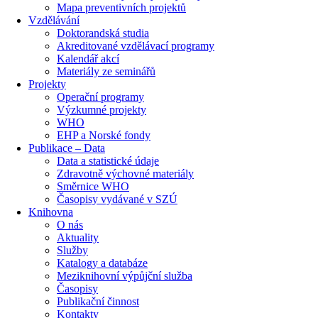
Mapa preventivních projektů
Vzdělávání
Doktorandská studia
Akreditované vzdělávací programy
Kalendář akcí
Materiály ze seminářů
Projekty
Operační programy
Výzkumné projekty
WHO
EHP a Norské fondy
Publikace – Data
Data a statistické údaje
Zdravotně výchovné materiály
Směrnice WHO
Časopisy vydávané v SZÚ
Knihovna
O nás
Aktuality
Služby
Katalogy a databáze
Meziknihovní výpůjční služba
Časopisy
Publikační činnost
Kontakty