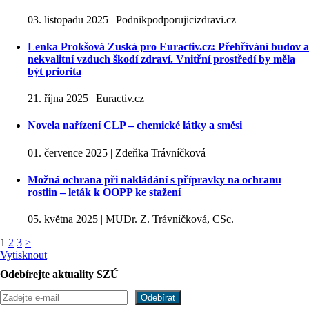
03. listopadu 2025 | Podnikpodporujicizdravi.cz
Lenka Prokšová Zuská pro Euractiv.cz: Přehřívání budov a
nekvalitní vzduch škodí zdraví. Vnitřní prostředí by měla
být priorita
21. října 2025 | Euractiv.cz
Novela nařízení CLP – chemické látky a směsi
01. července 2025 | Zdeňka Trávníčková
Možná ochrana při nakládání s přípravky na ochranu
rostlin – leták k OOPP ke stažení
05. května 2025 | MUDr. Z. Trávníčková, CSc.
1
2
3
>
Vytisknout
Odebírejte aktuality SZÚ