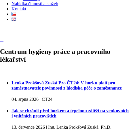
Nabídka činnosti a služeb
Kontakt
Centrum hygieny práce a pracovního
lékařství
Lenka Prokšová Zuská Pro ČT24: V horku platí pro
zaměstnavatele povinnosti z hlediska péče o zaměstnance
04. srpna 2026 | ČT24
Jak se chránit před horkem a tepelnou zátěží na venkovních
i vnitřních pracovištích
13. července 2026 | Ing. Lenka Prokšová Zuská, Ph.D.,