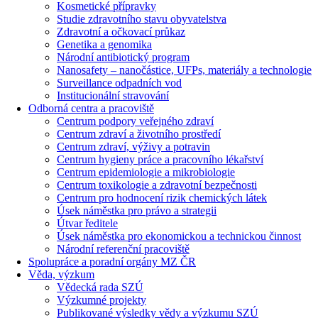
Kosmetické přípravky
Studie zdravotního stavu obyvatelstva
Zdravotní a očkovací průkaz
Genetika a genomika
Národní antibiotický program
Nanosafety – nanočástice, UFPs, materiály a technologie
Surveillance odpadních vod
Institucionální stravování
Odborná centra a pracoviště
Centrum podpory veřejného zdraví
Centrum zdraví a životního prostředí
Centrum zdraví, výživy a potravin
Centrum hygieny práce a pracovního lékařství
Centrum epidemiologie a mikrobiologie
Centrum toxikologie a zdravotní bezpečnosti
Centrum pro hodnocení rizik chemických látek
Úsek náměstka pro právo a strategii
Útvar ředitele
Úsek náměstka pro ekonomickou a technickou činnost
Národní referenční pracoviště
Spolupráce a poradní orgány MZ ČR
Věda, výzkum
Vědecká rada SZÚ
Výzkumné projekty
Publikované výsledky vědy a výzkumu SZÚ