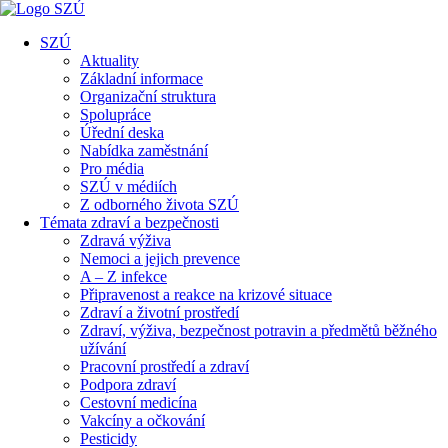
SZÚ
Aktuality
Základní informace
Organizační struktura
Spolupráce
Úřední deska
Nabídka zaměstnání
Pro média
SZÚ v médiích
Z odborného života SZÚ
Témata zdraví a bezpečnosti
Zdravá výživa
Nemoci a jejich prevence
A – Z infekce
Připravenost a reakce na krizové situace
Zdraví a životní prostředí
Zdraví, výživa, bezpečnost potravin a předmětů běžného
užívání
Pracovní prostředí a zdraví
Podpora zdraví
Cestovní medicína
Vakcíny a očkování
Pesticidy