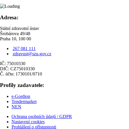
Adresa:
Státní zdravotní ústav
Šrobárova 49/48
Praha 10, 100 00
267 081 111
zdravust@szu.gov.cz
IČ: 75010330
DIČ: CZ75010330
Č. účtu: 1730101/0710
Profily zadavatele:
e-Gordion
Tendermarket
NEN
Ochrana osobních údajů / GDPR
Nastavení cookies
Prohlášení o přístupnosti