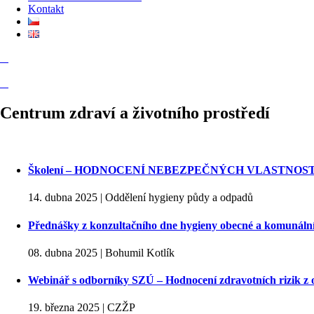
Kontakt
Centrum zdraví a životního prostředí
Školení – HODNOCENÍ NEBEZPEČNÝCH VLASTNOS
14. dubna 2025 | Oddělení hygieny půdy a odpadů
Přednášky z konzultačního dne hygieny obecné a komunální 
08. dubna 2025 | Bohumil Kotlík
Webinář s odborníky SZÚ – Hodnocení zdravotních rizik z 
19. března 2025 | CZŽP