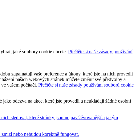
vybrat, jaké soubory cookie chcete.
Přečtěte si naše zásady používání
dobu zapamatují vaše preference a úkony, které jste na nich provedli
 procházení našich webových stránek můžete změnit své předvolby a
y ve vašem počítači.
Přečtěte si naše zásady používání souborů cookie
jako odezva na akce, které jste provedli a neukládají žádné osobní
ich sledovat, které stránky jsou nejnavštěvovanější a jakým
bu zmizí nebo nebudou korektně fungovat.