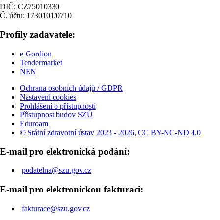
DIČ: CZ75010330
Č. účtu: 1730101/0710
Profily zadavatele:
e-Gordion
Tendermarket
NEN
Ochrana osobních údajů / GDPR
Nastavení cookies
Prohlášení o přístupnosti
Přístupnost budov SZÚ
Eduroam
© Státní zdravotní ústav 2023 - 2026, CC BY-NC-ND 4.0
E-mail pro elektronická podání:
podatelna@szu.gov.cz
E-mail pro elektronickou fakturaci:
fakturace@szu.gov.cz