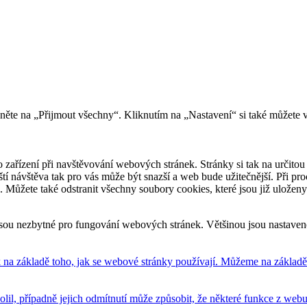
kněte na „Přijmout všechny“. Kliknutím na „Nastavení“ si také můžete 
 zařízení při navštěvování webových stránek. Stránky si tak na určitou 
říští návštěva tak pro vás může být snazší a web bude užitečnější. Při
e. Můžete také odstranit všechny soubory cookies, které jsou již uložen
sou nezbytné pro fungování webových stránek. Většinou jsou nastavené 
na základě toho, jak se webové stránky používají. Můžeme na základě n
volil, případně jejich odmítnutí může způsobit, že některé funkce z we