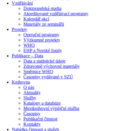
Vzdělávání
Doktorandská studia
Akreditované vzdělávací programy
Kalendář akcí
Materiály ze seminářů
Projekty
Operační programy
Výzkumné projekty
WHO
EHP a Norské fondy
Publikace – Data
Data a statistické údaje
Zdravotně výchovné materiály
Směrnice WHO
Časopisy vydávané v SZÚ
Knihovna
O nás
Aktuality
Služby
Katalogy a databáze
Meziknihovní výpůjční služba
Časopisy
Publikační činnost
Kontakty
Nabídka činnosti a služeb