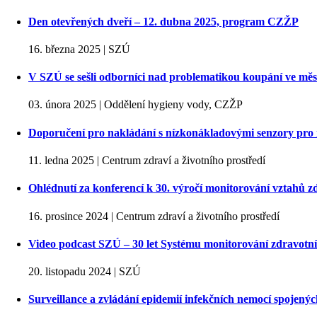
Den otevřených dveří – 12. dubna 2025, program CZŽP
16. března 2025 | SZÚ
V SZÚ se sešli odborníci nad problematikou koupání ve mě
03. února 2025 | Oddělení hygieny vody, CZŽP
Doporučení pro nakládání s nízkonákladovými senzory pro 
11. ledna 2025 | Centrum zdraví a životního prostředí
Ohlédnutí za konferencí k 30. výročí monitorování vztahů zd
16. prosince 2024 | Centrum zdraví a životního prostředí
Video podcast SZÚ – 30 let Systému monitorování zdravotníh
20. listopadu 2024 | SZÚ
Surveillance a zvládání epidemií infekčních nemocí spojený