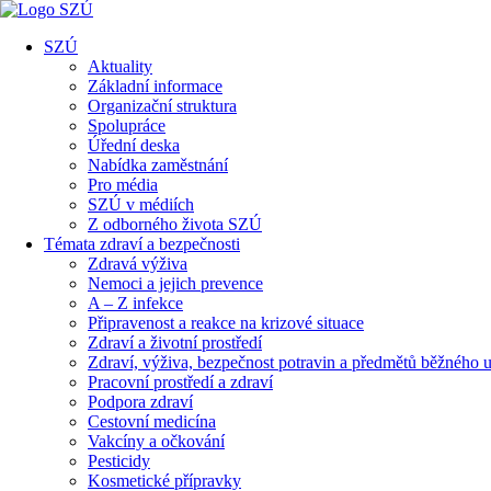
SZÚ
Aktuality
Základní informace
Organizační struktura
Spolupráce
Úřední deska
Nabídka zaměstnání
Pro média
SZÚ v médiích
Z odborného života SZÚ
Témata zdraví a bezpečnosti
Zdravá výživa
Nemoci a jejich prevence
A – Z infekce
Připravenost a reakce na krizové situace
Zdraví a životní prostředí
Zdraví, výživa, bezpečnost potravin a předmětů běžného u
Pracovní prostředí a zdraví
Podpora zdraví
Cestovní medicína
Vakcíny a očkování
Pesticidy
Kosmetické přípravky