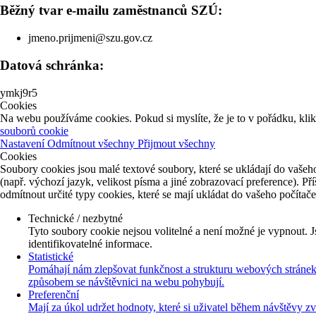
Běžný tvar e-mailu zaměstnanců SZÚ:
jmeno.prijmeni@szu.gov.cz
Datová schránka:
ymkj9r5
Cookies
Na webu používáme cookies. Pokud si myslíte, že je to v pořádku, kli
souborů cookie
Nastavení
Odmítnout všechny
Přijmout všechny
Cookies
Soubory cookies jsou malé textové soubory, které se ukládají do vašeho
(např. výchozí jazyk, velikost písma a jiné zobrazovací preference). P
odmítnout určité typy cookies, které se mají ukládat do vašeho počítač
Technické / nezbytné
Tyto soubory cookie nejsou volitelné a není možné je vypnout. J
identifikovatelné informace.
Statistické
Pomáhají nám zlepšovat funkčnost a strukturu webových stránek 
způsobem se návštěvnici na webu pohybují.
Preferenční
Mají za úkol udržet hodnoty, které si uživatel během návštěvy z