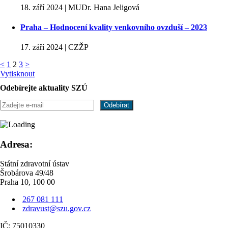
18. září 2024 | MUDr. Hana Jeligová
Praha – Hodnocení kvality venkovního ovzduší – 2023
17. září 2024 | CZŽP
<
1
2
3
>
Vytisknout
Odebírejte aktuality SZÚ
Adresa:
Státní zdravotní ústav
Šrobárova 49/48
Praha 10, 100 00
267 081 111
zdravust@szu.gov.cz
IČ: 75010330