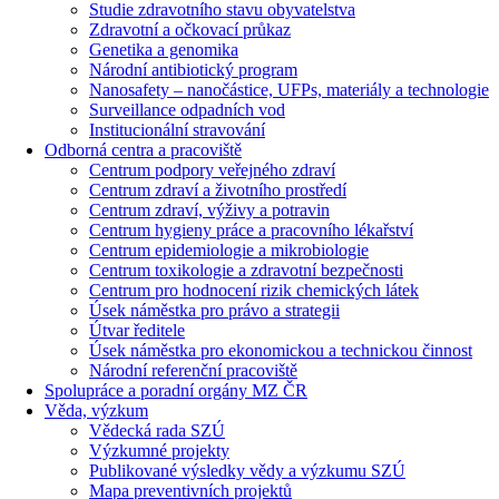
Studie zdravotního stavu obyvatelstva
Zdravotní a očkovací průkaz
Genetika a genomika
Národní antibiotický program
Nanosafety – nanočástice, UFPs, materiály a technologie
Surveillance odpadních vod
Institucionální stravování
Odborná centra a pracoviště
Centrum podpory veřejného zdraví
Centrum zdraví a životního prostředí
Centrum zdraví, výživy a potravin
Centrum hygieny práce a pracovního lékařství
Centrum epidemiologie a mikrobiologie
Centrum toxikologie a zdravotní bezpečnosti
Centrum pro hodnocení rizik chemických látek
Úsek náměstka pro právo a strategii
Útvar ředitele
Úsek náměstka pro ekonomickou a technickou činnost
Národní referenční pracoviště
Spolupráce a poradní orgány MZ ČR
Věda, výzkum
Vědecká rada SZÚ
Výzkumné projekty
Publikované výsledky vědy a výzkumu SZÚ
Mapa preventivních projektů