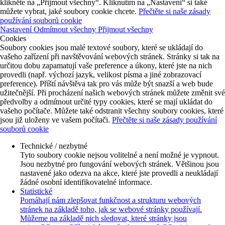
klikněte na „Přijmout všechny“. Kliknutím na „Nastavení“ si také
můžete vybrat, jaké soubory cookie chcete.
Přečtěte si naše zásady
používání souborů cookie
Nastavení
Odmítnout všechny
Přijmout všechny
Cookies
Soubory cookies jsou malé textové soubory, které se ukládají do
vašeho zařízení při navštěvování webových stránek. Stránky si tak na
určitou dobu zapamatují vaše preference a úkony, které jste na nich
provedli (např. výchozí jazyk, velikost písma a jiné zobrazovací
preference). Příští návštěva tak pro vás může být snazší a web bude
užitečnější. Při procházení našich webových stránek můžete změnit své
předvolby a odmítnout určité typy cookies, které se mají ukládat do
vašeho počítače. Můžete také odstranit všechny soubory cookies, které
jsou již uloženy ve vašem počítači.
Přečtěte si naše zásady používání
souborů cookie
Technické / nezbytné
Tyto soubory cookie nejsou volitelné a není možné je vypnout.
Jsou nezbytné pro fungování webových stránek. Většinou jsou
nastavené jako odezva na akce, které jste provedli a neukládají
žádné osobní identifikovatelné informace.
Statistické
Pomáhají nám zlepšovat funkčnost a strukturu webových
stránek na základě toho, jak se webové stránky používají.
Můžeme na základě nich sledovat, které stránky jsou