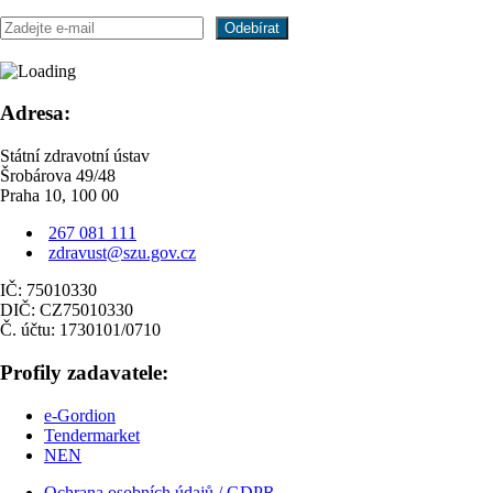
Adresa:
Státní zdravotní ústav
Šrobárova 49/48
Praha 10, 100 00
267 081 111
zdravust@szu.gov.cz
IČ: 75010330
DIČ: CZ75010330
Č. účtu: 1730101/0710
Profily zadavatele:
e-Gordion
Tendermarket
NEN
Ochrana osobních údajů / GDPR