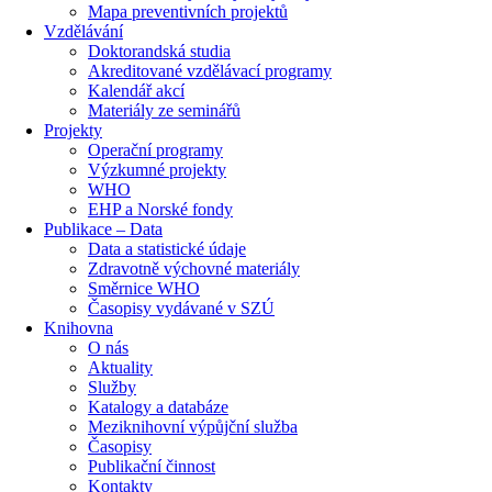
Mapa preventivních projektů
Vzdělávání
Doktorandská studia
Akreditované vzdělávací programy
Kalendář akcí
Materiály ze seminářů
Projekty
Operační programy
Výzkumné projekty
WHO
EHP a Norské fondy
Publikace – Data
Data a statistické údaje
Zdravotně výchovné materiály
Směrnice WHO
Časopisy vydávané v SZÚ
Knihovna
O nás
Aktuality
Služby
Katalogy a databáze
Meziknihovní výpůjční služba
Časopisy
Publikační činnost
Kontakty