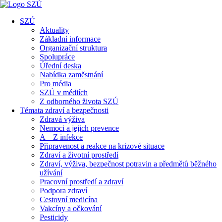
SZÚ
Aktuality
Základní informace
Organizační struktura
Spolupráce
Úřední deska
Nabídka zaměstnání
Pro média
SZÚ v médiích
Z odborného života SZÚ
Témata zdraví a bezpečnosti
Zdravá výživa
Nemoci a jejich prevence
A – Z infekce
Připravenost a reakce na krizové situace
Zdraví a životní prostředí
Zdraví, výživa, bezpečnost potravin a předmětů běžného
užívání
Pracovní prostředí a zdraví
Podpora zdraví
Cestovní medicína
Vakcíny a očkování
Pesticidy