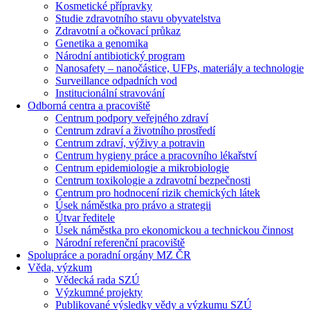
Kosmetické přípravky
Studie zdravotního stavu obyvatelstva
Zdravotní a očkovací průkaz
Genetika a genomika
Národní antibiotický program
Nanosafety – nanočástice, UFPs, materiály a technologie
Surveillance odpadních vod
Institucionální stravování
Odborná centra a pracoviště
Centrum podpory veřejného zdraví
Centrum zdraví a životního prostředí
Centrum zdraví, výživy a potravin
Centrum hygieny práce a pracovního lékařství
Centrum epidemiologie a mikrobiologie
Centrum toxikologie a zdravotní bezpečnosti
Centrum pro hodnocení rizik chemických látek
Úsek náměstka pro právo a strategii
Útvar ředitele
Úsek náměstka pro ekonomickou a technickou činnost
Národní referenční pracoviště
Spolupráce a poradní orgány MZ ČR
Věda, výzkum
Vědecká rada SZÚ
Výzkumné projekty
Publikované výsledky vědy a výzkumu SZÚ