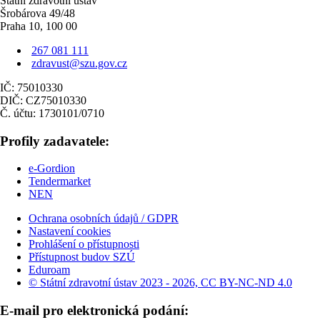
Státní zdravotní ústav
Šrobárova 49/48
Praha 10, 100 00
267 081 111
zdravust@szu.gov.cz
IČ: 75010330
DIČ: CZ75010330
Č. účtu: 1730101/0710
Profily zadavatele:
e-Gordion
Tendermarket
NEN
Ochrana osobních údajů / GDPR
Nastavení cookies
Prohlášení o přístupnosti
Přístupnost budov SZÚ
Eduroam
© Státní zdravotní ústav 2023 - 2026, CC BY-NC-ND 4.0
E-mail pro elektronická podání: