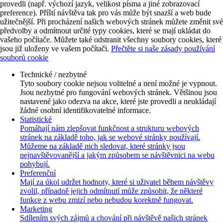
provedli (např. výchozí jazyk, velikost písma a jiné zobrazovací
preference). Příští návštěva tak pro vás může být snazší a web bude
užitečnější. Při procházení našich webových stránek můžete změnit své
předvolby a odmítnout určité typy cookies, které se mají ukládat do
vašeho počítače. Můžete také odstranit všechny soubory cookies, které
jsou již uloženy ve vašem počítači.
Přečtěte si naše zásady používání
souborů cookie
Technické / nezbytné
Tyto soubory cookie nejsou volitelné a není možné je vypnout.
Jsou nezbytné pro fungování webových stránek. Většinou jsou
nastavené jako odezva na akce, které jste provedli a neukládají
žádné osobní identifikovatelné informace.
Statistické
Pomáhají nám zlepšovat funkčnost a strukturu webových
stránek na základě toho, jak se webové stránky používají.
Můžeme na základě nich sledovat, které stránky jsou
nejnavštěvovanější a jakým způsobem se návštěvnici na webu
pohybují.
Preferenční
Mají za úkol udržet hodnoty, které si uživatel během návštěvy
zvolil, případně jejich odmítnutí může způsobit, že některé
funkce z webu zmizí nebo nebudou korektně fungovat.
Marketing
Sdílením svých zájmů a chování při návštěvě našich stránek