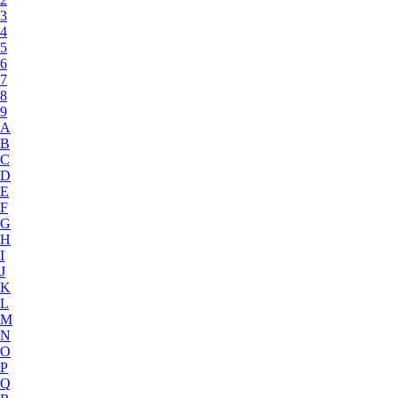
3
4
5
6
7
8
9
A
B
C
D
E
F
G
H
I
J
K
L
M
N
O
P
Q