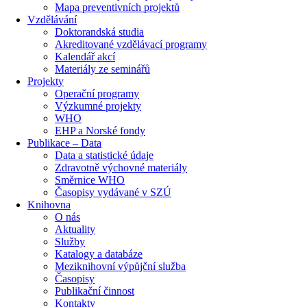
Mapa preventivních projektů
Vzdělávání
Doktorandská studia
Akreditované vzdělávací programy
Kalendář akcí
Materiály ze seminářů
Projekty
Operační programy
Výzkumné projekty
WHO
EHP a Norské fondy
Publikace – Data
Data a statistické údaje
Zdravotně výchovné materiály
Směrnice WHO
Časopisy vydávané v SZÚ
Knihovna
O nás
Aktuality
Služby
Katalogy a databáze
Meziknihovní výpůjční služba
Časopisy
Publikační činnost
Kontakty