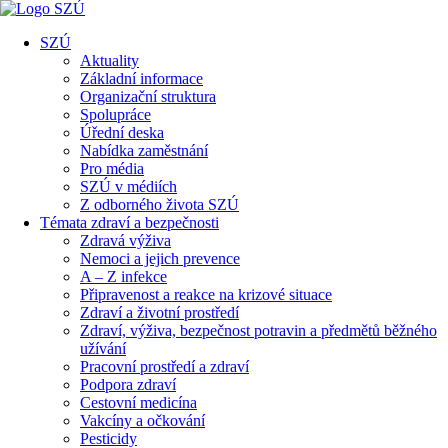
SZÚ
Aktuality
Základní informace
Organizační struktura
Spolupráce
Úřední deska
Nabídka zaměstnání
Pro média
SZÚ v médiích
Z odborného života SZÚ
Témata zdraví a bezpečnosti
Zdravá výživa
Nemoci a jejich prevence
A – Z infekce
Připravenost a reakce na krizové situace
Zdraví a životní prostředí
Zdraví, výživa, bezpečnost potravin a předmětů běžného
užívání
Pracovní prostředí a zdraví
Podpora zdraví
Cestovní medicína
Vakcíny a očkování
Pesticidy