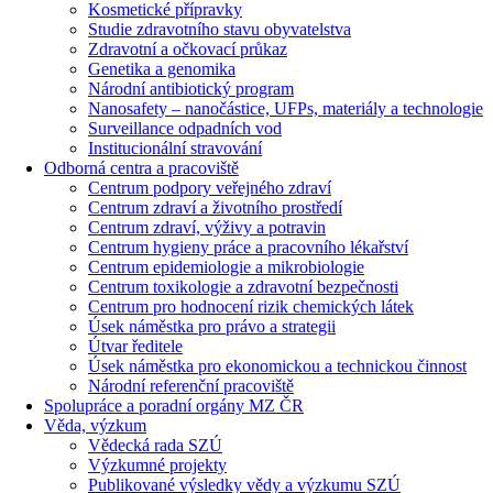
Kosmetické přípravky
Studie zdravotního stavu obyvatelstva
Zdravotní a očkovací průkaz
Genetika a genomika
Národní antibiotický program
Nanosafety – nanočástice, UFPs, materiály a technologie
Surveillance odpadních vod
Institucionální stravování
Odborná centra a pracoviště
Centrum podpory veřejného zdraví
Centrum zdraví a životního prostředí
Centrum zdraví, výživy a potravin
Centrum hygieny práce a pracovního lékařství
Centrum epidemiologie a mikrobiologie
Centrum toxikologie a zdravotní bezpečnosti
Centrum pro hodnocení rizik chemických látek
Úsek náměstka pro právo a strategii
Útvar ředitele
Úsek náměstka pro ekonomickou a technickou činnost
Národní referenční pracoviště
Spolupráce a poradní orgány MZ ČR
Věda, výzkum
Vědecká rada SZÚ
Výzkumné projekty
Publikované výsledky vědy a výzkumu SZÚ