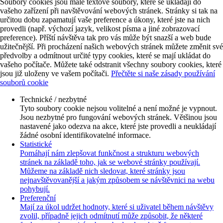
Soubory cookies jsou malé textové soubory, které se ukládají do
vašeho zařízení při navštěvování webových stránek. Stránky si tak na
určitou dobu zapamatují vaše preference a úkony, které jste na nich
provedli (např. výchozí jazyk, velikost písma a jiné zobrazovací
preference). Příští návštěva tak pro vás může být snazší a web bude
užitečnější. Při procházení našich webových stránek můžete změnit své
předvolby a odmítnout určité typy cookies, které se mají ukládat do
vašeho počítače. Můžete také odstranit všechny soubory cookies, které
jsou již uloženy ve vašem počítači.
Přečtěte si naše zásady používání
souborů cookie
Technické / nezbytné
Tyto soubory cookie nejsou volitelné a není možné je vypnout.
Jsou nezbytné pro fungování webových stránek. Většinou jsou
nastavené jako odezva na akce, které jste provedli a neukládají
žádné osobní identifikovatelné informace.
Statistické
Pomáhají nám zlepšovat funkčnost a strukturu webových
stránek na základě toho, jak se webové stránky používají.
Můžeme na základě nich sledovat, které stránky jsou
nejnavštěvovanější a jakým způsobem se návštěvnici na webu
pohybují.
Preferenční
Mají za úkol udržet hodnoty, které si uživatel během návštěvy
zvolil, případně jejich odmítnutí může způsobit, že některé