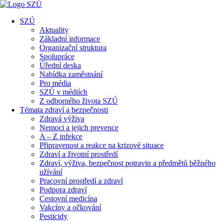
SZÚ
Aktuality
Základní informace
Organizační struktura
Spolupráce
Úřední deska
Nabídka zaměstnání
Pro média
SZÚ v médiích
Z odborného života SZÚ
Témata zdraví a bezpečnosti
Zdravá výživa
Nemoci a jejich prevence
A – Z infekce
Připravenost a reakce na krizové situace
Zdraví a životní prostředí
Zdraví, výživa, bezpečnost potravin a předmětů běžného
užívání
Pracovní prostředí a zdraví
Podpora zdraví
Cestovní medicína
Vakcíny a očkování
Pesticidy