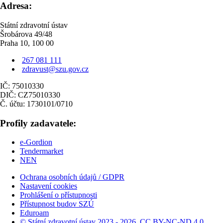
Adresa:
Státní zdravotní ústav
Šrobárova 49/48
Praha 10, 100 00
267 081 111
zdravust@szu.gov.cz
IČ: 75010330
DIČ: CZ75010330
Č. účtu: 1730101/0710
Profily zadavatele:
e-Gordion
Tendermarket
NEN
Ochrana osobních údajů / GDPR
Nastavení cookies
Prohlášení o přístupnosti
Přístupnost budov SZÚ
Eduroam
© Státní zdravotní ústav 2023 - 2026, CC BY-NC-ND 4.0