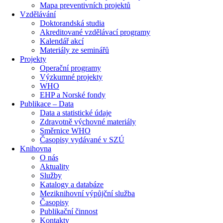
Mapa preventivních projektů
Vzdělávání
Doktorandská studia
Akreditované vzdělávací programy
Kalendář akcí
Materiály ze seminářů
Projekty
Operační programy
Výzkumné projekty
WHO
EHP a Norské fondy
Publikace – Data
Data a statistické údaje
Zdravotně výchovné materiály
Směrnice WHO
Časopisy vydávané v SZÚ
Knihovna
O nás
Aktuality
Služby
Katalogy a databáze
Meziknihovní výpůjční služba
Časopisy
Publikační činnost
Kontakty