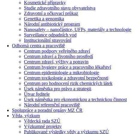
Kosmetické přípravky
Studie zdravotního stavu obyvatelstva
Zdravotní a očkovací průkaz
Genetika a genomika
Národní antibiotický program
Nanosafety – nanočástice, UFPs, materiály a technologie
Surveillance odpadních vod
Institucionální stravování
Odborná centra a pracoviště
Centrum podpory veřejného zdraví
Centrum zdraví a životního prostředí
Centrum zdraví, výživy a potravin
Centrum hygieny práce a pracovního lékařství
Centrum epidemiologie a mikrobiologie
Centrum toxikologie a zdravotní bezpečnosti
Centrum pro hodnocení rizik chemických látek
Úsek náměstka pro právo a strategii
Útvar ředitele
Úsek náměstka pro ekonomickou a technickou činnost
Národní referenční pracoviště
Spolupráce a poradní orgány MZ ČR
Věda, výzkum
Vědecká rada SZÚ
Výzkumné projekty
Publikované výsledky vědy a výzkumu SZÚ