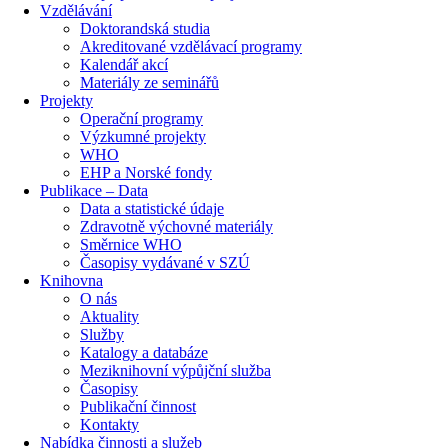
Vzdělávání
Doktorandská studia
Akreditované vzdělávací programy
Kalendář akcí
Materiály ze seminářů
Projekty
Operační programy
Výzkumné projekty
WHO
EHP a Norské fondy
Publikace – Data
Data a statistické údaje
Zdravotně výchovné materiály
Směrnice WHO
Časopisy vydávané v SZÚ
Knihovna
O nás
Aktuality
Služby
Katalogy a databáze
Meziknihovní výpůjční služba
Časopisy
Publikační činnost
Kontakty
Nabídka činnosti a služeb