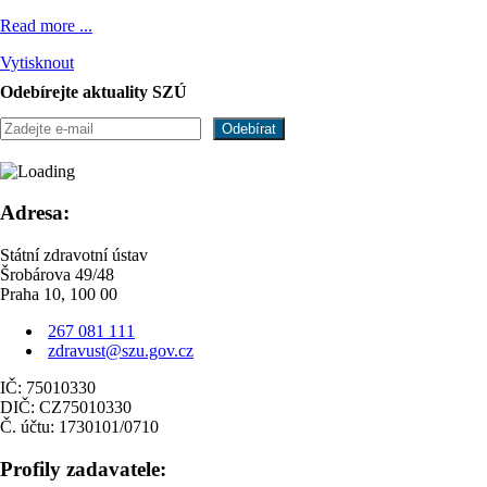
Read more ...
Vytisknout
Odebírejte aktuality SZÚ
Adresa:
Státní zdravotní ústav
Šrobárova 49/48
Praha 10, 100 00
267 081 111
zdravust@szu.gov.cz
IČ: 75010330
DIČ: CZ75010330
Č. účtu: 1730101/0710
Profily zadavatele: