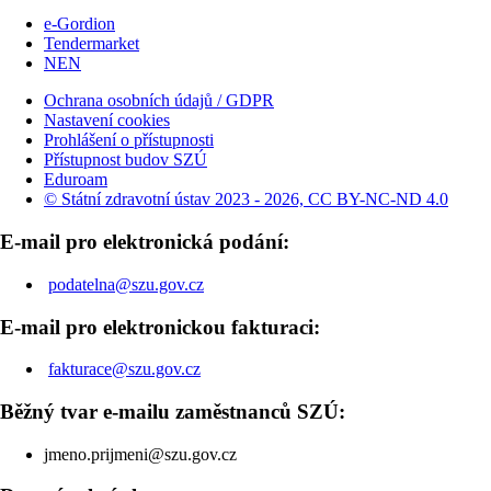
e-Gordion
Tendermarket
NEN
Ochrana osobních údajů / GDPR
Nastavení cookies
Prohlášení o přístupnosti
Přístupnost budov SZÚ
Eduroam
© Státní zdravotní ústav 2023 - 2026, CC BY-NC-ND 4.0
E-mail pro elektronická podání:
podatelna@szu.gov.cz
E-mail pro elektronickou fakturaci:
fakturace@szu.gov.cz
Běžný tvar e-mailu zaměstnanců SZÚ:
jmeno.prijmeni@szu.gov.cz