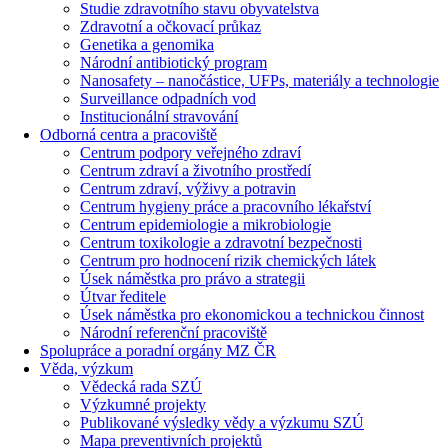
Studie zdravotního stavu obyvatelstva
Zdravotní a očkovací průkaz
Genetika a genomika
Národní antibiotický program
Nanosafety – nanočástice, UFPs, materiály a technologie
Surveillance odpadních vod
Institucionální stravování
Odborná centra a pracoviště
Centrum podpory veřejného zdraví
Centrum zdraví a životního prostředí
Centrum zdraví, výživy a potravin
Centrum hygieny práce a pracovního lékařství
Centrum epidemiologie a mikrobiologie
Centrum toxikologie a zdravotní bezpečnosti
Centrum pro hodnocení rizik chemických látek
Úsek náměstka pro právo a strategii
Útvar ředitele
Úsek náměstka pro ekonomickou a technickou činnost
Národní referenční pracoviště
Spolupráce a poradní orgány MZ ČR
Věda, výzkum
Vědecká rada SZÚ
Výzkumné projekty
Publikované výsledky vědy a výzkumu SZÚ
Mapa preventivních projektů