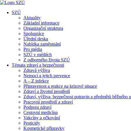
SZÚ
Aktuality
Základní informace
Organizační struktura
Spolupráce
Úřední deska
Nabídka zaměstnání
Pro média
SZÚ v médiích
Z odborného života SZÚ
Témata zdraví a bezpečnosti
Zdravá výživa
Nemoci a jejich prevence
A – Z infekce
Připravenost a reakce na krizové situace
Zdraví a životní prostředí
Zdraví, výživa, bezpečnost potravin a předmětů běžného u
Pracovní prostředí a zdraví
Podpora zdraví
Cestovní medicína
Vakcíny a očkování
Pesticidy
Kosmetické přípravky