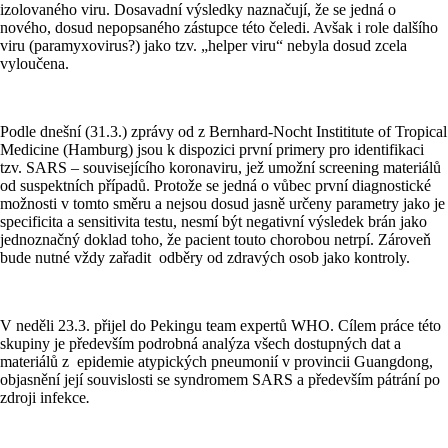
izolovaného viru. Dosavadní výsledky naznačují, že se jedná o
nového, dosud nepopsaného zástupce této čeledi. Avšak i role dalšího
viru (paramyxovirus?) jako tzv. „helper viru“ nebyla dosud zcela
vyloučena.
Podle dnešní (31.3.) zprávy od z Bernhard-Nocht Instititute of Tropical
Medicine (Hamburg) jsou k dispozici první primery pro identifikaci
tzv. SARS – souvisejícího koronaviru, jež umožní screening materiálů
od suspektních případů. Protože se jedná o vůbec první diagnostické
možnosti v tomto směru a nejsou dosud jasně určeny parametry jako je
specificita a sensitivita testu, nesmí být negativní výsledek brán jako
jednoznačný doklad toho, že pacient touto chorobou netrpí. Zároveň
bude nutné vždy zařadit odběry od zdravých osob jako kontroly.
V neděli 23.3. přijel do Pekingu team expertů WHO. Cílem práce této
skupiny je především podrobná analýza všech dostupných dat a
materiálů z epidemie atypických pneumonií v provincii Guangdong,
objasnění její souvislosti se syndromem SARS a především pátrání po
zdroji infekce
.