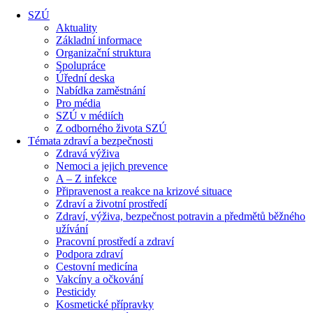
SZÚ
Aktuality
Základní informace
Organizační struktura
Spolupráce
Úřední deska
Nabídka zaměstnání
Pro média
SZÚ v médiích
Z odborného života SZÚ
Témata zdraví a bezpečnosti
Zdravá výživa
Nemoci a jejich prevence
A – Z infekce
Připravenost a reakce na krizové situace
Zdraví a životní prostředí
Zdraví, výživa, bezpečnost potravin a předmětů běžného
užívání
Pracovní prostředí a zdraví
Podpora zdraví
Cestovní medicína
Vakcíny a očkování
Pesticidy
Kosmetické přípravky