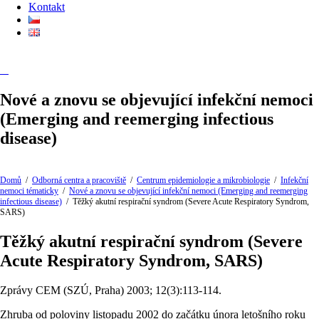
Kontakt
Nové a znovu se objevující infekční nemoci
(Emerging and reemerging infectious
disease)
Domů
/
Odborná centra a pracoviště
/
Centrum epidemiologie a mikrobiologie
/
Infekční
nemoci tématicky
/
Nové a znovu se objevující infekční nemoci (Emerging and reemerging
infectious disease)
/
Těžký akutní respirační syndrom (Severe Acute Respiratory Syndrom,
SARS)
Těžký akutní respirační syndrom (Severe
Acute Respiratory Syndrom, SARS)
Zprávy CEM (SZÚ, Praha) 2003; 12(3):113-114.
Zhruba od poloviny listopadu 2002 do začátku února letošního roku