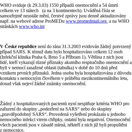
WHO eviduje (k 29.3.03) 1550 případů onemocnění a 54 úmrtí
celkem ve 13 státech (a na 3 kontinentech). Uváděná čísla se
samozřejmě neustále mění, čerstvé zprávy jsou denně aktualizovány
např. na webové adrese ProMEDu
www.promedmail.org
a na WHO
stránkách
www.who.int
V České republice
není do rána 31.3.2003 evidován žádný potvrzený
případ SARS. K témuž datu bylo hospitalizováno celkem 12 osob
(Infekční klinika Praha 6, Brno 5 a Příbram 1). Většina z nich jsou
lidé, kteří vykazují různé příznaky akutního respiračního onemocnění a
byli v nemocí zasažené oblasti (tabulka) v době do 10 dnů před
vznikem prvních příznaků. Jedna osoba byla hospitalizována z důvodu
kontaktu s nemocným člověkem v průběhu mezikontinentálního letu,
dosud však nejeví žádné známky onemocnění.
Žádný z hospitalizovaných pacientů nyní nesplňuje kritéria WHO pro
zařazení do skupiny „podezření na SARS“ nebo do skupiny
„pravděpodobný SARS“. Provedená vyšetření prokázala u jednoho
nemocného infekci virem chřipky, ostatní byla negativní. Onemocnění
všech pacientů jsou v zásadě mírná, někteří z nich již byli propuštěni
z nemocnice.