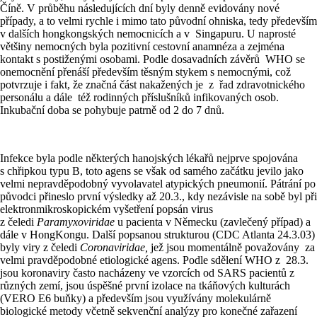
Číně. V průběhu následujících dní byly denně evidovány nové
případy, a to velmi rychle i mimo tato původní ohniska, tedy především
v dalších hongkongských nemocnicích a v Singapuru. U naprosté
většiny nemocných byla pozitivní cestovní anamnéza a zejména
kontakt s postiženými osobami. Podle dosavadních závěrů WHO se
onemocnění přenáší především těsným stykem s nemocnými, což
potvrzuje i fakt, že značná část nakažených je z řad zdravotnického
personálu a dále též rodinných příslušníků infikovaných osob.
Inkubační doba se pohybuje patrně od 2 do 7 dnů.
Infekce byla podle některých hanojských lékařů nejprve spojována
s chřipkou typu B, toto agens se však od samého začátku jevilo jako
velmi nepravděpodobný vyvolavatel atypických pneumonií. Pátrání po
původci přineslo první výsledky až 20.3., kdy nezávisle na sobě byl při
elektronmikroskopickém vyšetření popsán virus
z čeledi
Paramyxoviridae
u pacienta v Německu (zavlečený případ) a
dále v HongKongu. Další popsanou strukturou (CDC Atlanta 24.3.03)
byly viry z čeledi
Coronaviridae,
jež jsou momentálně považovány za
velmi pravděpodobné etiologické agens. Podle sdělení WHO z 28.3.
jsou koronaviry často nacházeny ve vzorcích od SARS pacientů z
různých zemí, jsou úspěšné první izolace na tkáňových kulturách
(VERO E6 buňky) a především jsou využívány molekulárně
biologické metody včetně sekvenční analýzy pro konečné zařazení