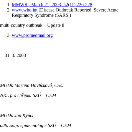
MMWR , March 21, 2003, 52(11) 226-228
www.who.int
(Disease Outbreak Reported, Severe Acute
Respiratory Syndrome (SARS )
multi-country outbreak – Update 8
www.promedmail.org
3. 2003
MUDr. Martina Havlíčková, CSc.
NRL pro chřipku SZÚ – CEM
MUDr. Jan Kynčl
odb. skup. epidemiologie SZÚ – CEM