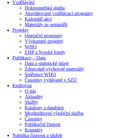
Vzdělávání
Doktorandská studia
Akreditované vzdělávací programy
Kalendář akcí
Materiály ze seminářů
Projekty
Operační programy
Výzkumné projekty
WHO
EHP a Norské fondy
Publikace – Data
Data a statistické údaje
Zdravotně výchovné materiály
Směrnice WHO
Časopisy vydávané v SZÚ
Knihovna
O nás
Aktuality
Služby
Katalogy a databáze
Meziknihovní výpůjční služba
Časopisy
Publikační činnost
Kontakty
Nabídka činnosti a služeb