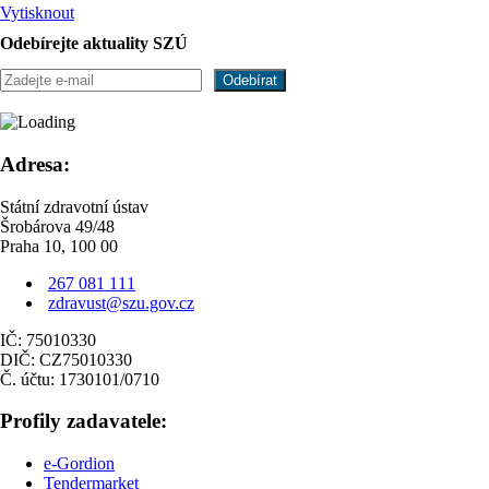
Vytisknout
Odebírejte aktuality SZÚ
Adresa:
Státní zdravotní ústav
Šrobárova 49/48
Praha 10, 100 00
267 081 111
zdravust@szu.gov.cz
IČ: 75010330
DIČ: CZ75010330
Č. účtu: 1730101/0710
Profily zadavatele:
e-Gordion
Tendermarket