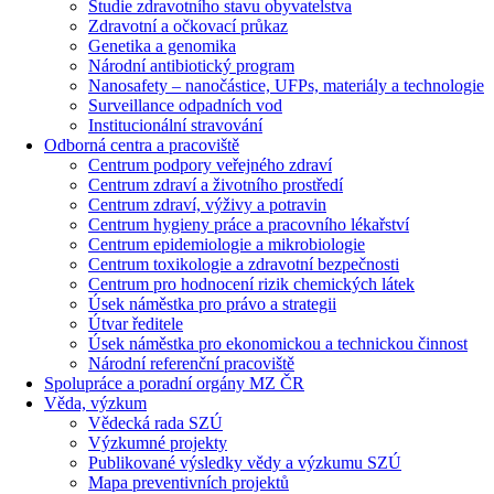
Studie zdravotního stavu obyvatelstva
Zdravotní a očkovací průkaz
Genetika a genomika
Národní antibiotický program
Nanosafety – nanočástice, UFPs, materiály a technologie
Surveillance odpadních vod
Institucionální stravování
Odborná centra a pracoviště
Centrum podpory veřejného zdraví
Centrum zdraví a životního prostředí
Centrum zdraví, výživy a potravin
Centrum hygieny práce a pracovního lékařství
Centrum epidemiologie a mikrobiologie
Centrum toxikologie a zdravotní bezpečnosti
Centrum pro hodnocení rizik chemických látek
Úsek náměstka pro právo a strategii
Útvar ředitele
Úsek náměstka pro ekonomickou a technickou činnost
Národní referenční pracoviště
Spolupráce a poradní orgány MZ ČR
Věda, výzkum
Vědecká rada SZÚ
Výzkumné projekty
Publikované výsledky vědy a výzkumu SZÚ
Mapa preventivních projektů