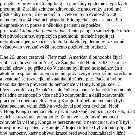
proběhla v provincii Guangdong na jihu Číny epidemie atypických
pneumonií. Zasáhla zejména zdravotnické pracovníky a rodinné
příslušníky osob již nemocných – celkem bylo evidováno 806
nemocných a 34 letálních případů. Etiologické agens se nedařilo
diagnostikovat, pouze u několika pacientů se posléze
prokázala
Chlamydia pneumoniae.
Tento patogen samozřejmě může
být původcem tzv. atypických pneumonií, nicméně spojit jej
definitivně a jednoznačně s touto konkrétní epidemií by rozhodně
vyžadovalo výrazně vyšší procento pozitivních průkazů.
Dne 26. února cestoval 47letý muž (Američan dlouhodobě žijící
v oblasti jihovýchodní Asie) ze Šanghaje do Hanoje. Již cestou se
necítil zdráv a po příletu do Vietnamu byl ihned hospitalizován s
akutním respiračním onemocněním provázeným vysokými horečkami
a postupně se rozvíjejícími známkami zánětu plic. Pacient byl po
několika dnech převezen do nemocnice v Hong Kongu, kde 13.
března zemřel za příznaků respiračního selhání. V hanojské nemocnici
následně onemocnělo více než 20 zdravotníků a další zdravotničtí
pracovníci onemocněli v Hong Kongu. Průběh onemocnění byl u
části pacientů velmi těžký a vyžadoval podporu dýchání. Např.
v Hong Kongu onemocnělo v první postižené nemocnici 38 osob, u 24
z nich se rozvinula pneumonie. Zajímavé je, že první nemocní
zdravotníci v Hong Kongu se nerekrutovali z nemocnice, do níž byl
transportován pacient z Hanoje. Zdrojem infekce byl v tomto případě
jiný nemocný, který pobýval krátce před svou hospitalizací v jižní