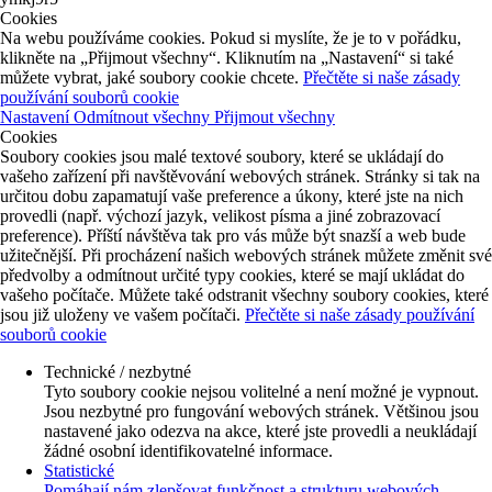
Cookies
Na webu používáme cookies. Pokud si myslíte, že je to v pořádku,
klikněte na „Přijmout všechny“. Kliknutím na „Nastavení“ si také
můžete vybrat, jaké soubory cookie chcete.
Přečtěte si naše zásady
používání souborů cookie
Nastavení
Odmítnout všechny
Přijmout všechny
Cookies
Soubory cookies jsou malé textové soubory, které se ukládají do
vašeho zařízení při navštěvování webových stránek. Stránky si tak na
určitou dobu zapamatují vaše preference a úkony, které jste na nich
provedli (např. výchozí jazyk, velikost písma a jiné zobrazovací
preference). Příští návštěva tak pro vás může být snazší a web bude
užitečnější. Při procházení našich webových stránek můžete změnit své
předvolby a odmítnout určité typy cookies, které se mají ukládat do
vašeho počítače. Můžete také odstranit všechny soubory cookies, které
jsou již uloženy ve vašem počítači.
Přečtěte si naše zásady používání
souborů cookie
Technické / nezbytné
Tyto soubory cookie nejsou volitelné a není možné je vypnout.
Jsou nezbytné pro fungování webových stránek. Většinou jsou
nastavené jako odezva na akce, které jste provedli a neukládají
žádné osobní identifikovatelné informace.
Statistické
Pomáhají nám zlepšovat funkčnost a strukturu webových