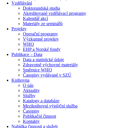
Vzdělávání
Doktorandská studia
Akreditované vzdělávací programy
Kalendář akcí
Materiály ze seminářů
Projekty
Operační programy
Výzkumné projekty
WHO
EHP a Norské fondy
Publikace – Data
Data a statistické údaje
Zdravotně výchovné materiály
Směrnice WHO
Časopisy vydávané v SZÚ
Knihovna
O nás
Aktuality
Služby
Katalogy a databáze
Meziknihovní výpůjční služba
Časopisy
Publikační činnost
Kontakty
Nabídka činnosti a služeb