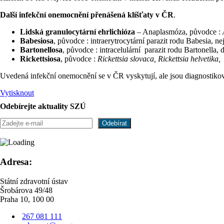
Další infekční onemocnění přenášená klíšťaty v ČR
.
Lidská granulocytární ehrlichióza
– Anaplasmóza, původce :
Babesiosa
, původce : intraerytrocytární parazit rodu Babesia, ne
Bartonellosa
, původce : intracelulární parazit rodu Bartonella,
Rickettsiosa
, původce :
Rickettsia slovaca, Rickettsia helvetika,
Uvedená infekční onemocnění se v ČR vyskytují, ale jsou diagnostiko
Vytisknout
Odebírejte aktuality SZÚ
Adresa:
Státní zdravotní ústav
Šrobárova 49/48
Praha 10, 100 00
267 081 111