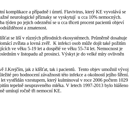
tní komplikace a případně i úmrtí. Flavivirus, který KE vyvolává se
ávažné neurologické příznaky se vyskytují u cca 10% nemocných.
ýden po jejich odeznění se u cca třiceti procent pacientů objeví
podrážděnost a zmatenost.
líšťat se liší v různých přírodních ekosystémech. Průměrně dosahuje
i domácí zvířata a lovná zvěř. K infekci osob může dojít také požitím
cích ve věku 5-19 let a dospělé ve věku 55-74 let. Nemocnost je
edním v listopadu až prosinci. Výskyt je do velké míry ovlivněn
J.Krejčím, jak z klíšťat, tak i pacientů. Tento objev umožnil vývoj
žité pro hodnocení závažnosti této infekce a okolností jejího šíření.
 let vystřídán vzestupem, který kulminoval v roce 2006 počtem 1029
pitím tepelně neupraveného mléka. V letech 1997-2013 bylo hlášeno
rně umírají ročně tři nemocní KE.