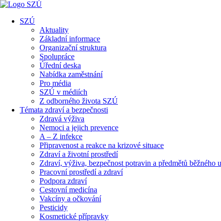
SZÚ
Aktuality
Základní informace
Organizační struktura
Spolupráce
Úřední deska
Nabídka zaměstnání
Pro média
SZÚ v médiích
Z odborného života SZÚ
Témata zdraví a bezpečnosti
Zdravá výživa
Nemoci a jejich prevence
A – Z infekce
Připravenost a reakce na krizové situace
Zdraví a životní prostředí
Zdraví, výživa, bezpečnost potravin a předmětů běžného u
Pracovní prostředí a zdraví
Podpora zdraví
Cestovní medicína
Vakcíny a očkování
Pesticidy
Kosmetické přípravky