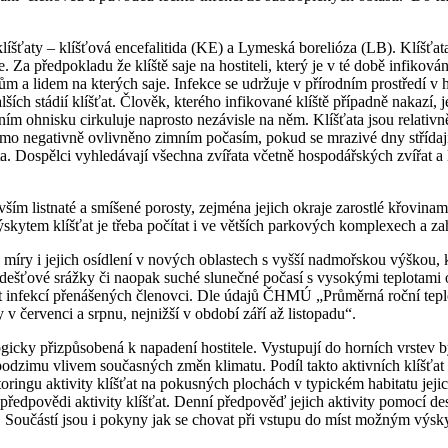
šťaty – klíšťová encefalitida (KE) a Lymeská borelióza (LB). Klíšťata
 předpokladu že klíště saje na hostiteli, který je v té době infikován a
m a lidem na kterých saje. Infekce se udržuje v přírodním prostředí v 
alších stádií klíšťat. Člověk, kterého infikované klíště případně nakazí,
ím ohnisku cirkuluje naprosto nezávisle na něm. Klíšťata jsou relativ
přímo negativně ovlivněno zimním počasím, pokud se mrazivé dny střída
řata. Dospělci vyhledávají všechna zvířata včetně hospodářských zvířa
ším listnaté a smíšené porosty, zejména jejich okraje zarostlé křovinami
ýskytem klíšťat je třeba počítat i ve větších parkových komplexech a z
 míry i jejich osídlení v nových oblastech s vyšší nadmořskou výškou, k
dešťové srážky či naopak suché slunečné počasí s vysokými teplotami om
kyt infekcí přenášených členovci. Dle údajů ČHMÚ „Průměrná roční tepl
 červenci a srpnu, nejnižší v období září až listopadu“.
gicky přizpůsobená k napadení hostitele. Vystupují do horních vrstev by
odzimu vlivem současných změn klimatu. Podíl takto aktivních klíšťat 
ringu aktivity klíšťat na pokusných plochách v typickém habitatu jeji
edpovědi aktivity klíšťat. Denní předpověď jejich aktivity pomocí des
částí jsou i pokyny jak se chovat při vstupu do míst možným výskyt