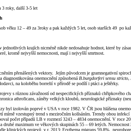
3 roky, další 3-5 let
ch
ob věku 12 – 49 za 3roky a pak každých 5 let, osob starších 49 po kaž
á v jednotlivých krajích nicméně nikde nedosahuje hodnot, které by z
eré, kromě nejvyšší nemocnosti, mají i nejvyšší smrtnost.
ocněním přenášených vektory. Jejím původcem je gramnegativní spiro
yla diagnostikována onemocnění způsobená
B.burgdorferi sensu stricto
,
avci, na koloběhu borrelií v přírodě se podílí i ptáci a ještěrky.
jevy s různou závažností od nespecifických příznaků chřipkového chara
chronica athroficans, záněty velkých kloubů, neurologické příznaky (n
zy byl izolován poprvé v USA v roce 1982. V ČR jsou hlášena onemocn
etí mírně vzestupný trend s meziročním kolísáním. Trendy obou infekc
yboval počet případů LB v rozmezí 3243 – 4834 onemocnění. V roce 
a druhé maximum ve věkových skupinách 55 – 69 letých. Nemocnost žen
podle klinických projevů v r. 2013: Erythema migrans 59.8%, neurobore