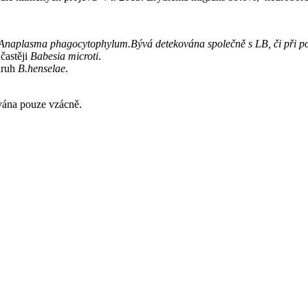
Anaplasma phagocytophylum.Bývá detekována společně s LB, či při p
jčastěji
Babesia microti
.
 druh
B.henselae
.
vána pouze vzácně.