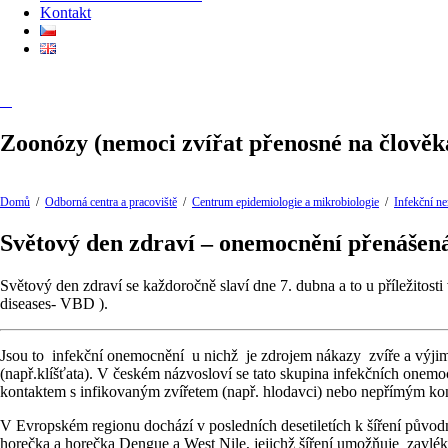
Kontakt
Zoonózy (nemoci zvířat přenosné na člověk
Domů
/
Odborná centra a pracoviště
/
Centrum epidemiologie a mikrobiologie
/
Infekční n
Světový den zdraví – onemocnění přenášená
Světový den zdraví se každoročně slaví dne 7. dubna a to u příležitos
diseases- VBD ).
Jsou to infekční onemocnění u nichž je zdrojem nákazy zvíře a výjim
(např.klíšťata). V českém názvosloví se tato skupina infekčních one
kontaktem s infikovaným zvířetem (např. hlodavci) nebo nepřímým kon
V Evropském regionu dochází v posledních desetiletích k šíření pův
horečka a horečka Dengue a West Nile, jejichž šíření umožňuje zavlé