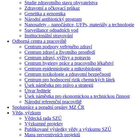
Studie zdravotního stavu obyvatelstva
Zdravotní a očkovací průkaz
Genetika a genomika
Národní antibiotický program
Nanosafety – nanočástice, UFPs, materiály a technologie
Surveillance odpadních vod
Institucionální stravování
Odborná centra a pracoviště
Centrum podpory veřejného zdraví
Centrum zdraví a životního prostředí
Centrum zdraví, výživy a potravin
Centrum hygieny práce a pracovního lékařství
Centrum epidemiologie a mikrobiologie
Centrum toxikologie a zdravotní bezpečnosti
Centrum pro hodnocení rizik chemických látek
Úsek náměstka pro právo a strategii
Útvar ředitele
Úsek náměstka pro ekonomickou a technickou činnost
Národní referenční pracoviště
Spolupráce a poradní orgány MZ ČR
Věda, výzkum
Vědecká rada SZÚ
Výzkumné projekty
Publikované výsledky vědy a výzkumu SZÚ
Mapa preventivních projektů