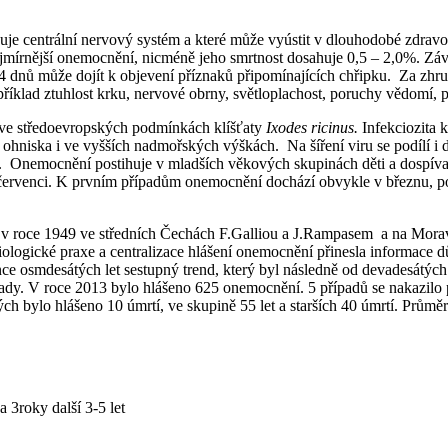
huje centrální nervový systém a které může vyústit v dlouhodobé zdravo
ejmírnější onemocnění, nicméně jeho smrtnost dosahuje 0,5 – 2,0%. Z
ů může dojít k objevení příznaků připomínajících chřipku. Za zhruba t
íklad ztuhlost krku, nervové obrny, světloplachost, poruchy vědomí, 
a ve středoevropských podmínkách klíšťaty
Ixodes ricinus.
Infekciozita k
ní ohniska i ve vyšších nadmořských výškách.
Na šíření viru se podílí 
Onemocnění postihuje v mladších věkových skupinách děti a dospívají
rvenci. K prvním případům onemocnění dochází obvykle v březnu, posl
 v roce 1949 ve středních Čechách F.Galliou a J.Rampasem a na Moravě 
logické praxe a centralizace hlášení onemocnění přinesla informace důle
e osmdesátých let sestupný trend, který byl následně od devadesátých
dy. V roce 2013 bylo hlášeno 625 onemocnění. 5 případů se nakazilo 
ch bylo hlášeno 10 úmrtí, ve skupině 55 let a starších 40 úmrtí. Průmě
 3roky další 3-5 let