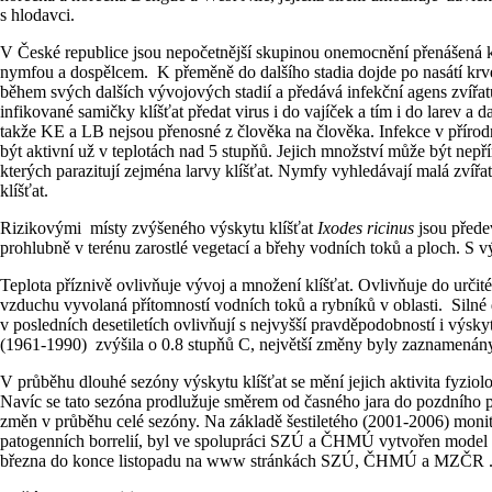
s hlodavci.
V České republice jsou nepočetnější skupinou onemocnění přenášená klí
nymfou a dospělcem. K přeměně do dalšího stadia dojde po nasátí krve. Za
během svých dalších vývojových stadií a předává infekční agens zvířatů
infikované samičky klíšťat předat virus i do vajíček a tím i do larev a d
takže KE a LB nejsou přenosné z člověka na člověka. Infekce v přírodn
být aktivní už v teplotách nad 5 stupňů. Jejich množství může být ne
kterých parazitují zejména larvy klíšťat. Nymfy vyhledávají malá zví
klíšťat.
Rizikovými místy zvýšeného výskytu klíšťat
Ixodes ricinus
jsou předev
prohlubně v terénu zarostlé vegetací a břehy vodních toků a ploch. S v
Teplota příznivě ovlivňuje vývoj a množení klíšťat. Ovlivňuje do určité
vzduchu vyvolaná přítomností vodních toků a rybníků v oblasti. Silné 
v posledních desetiletích ovlivňují s nejvyšší pravděpodobností i výs
(1961-1990) zvýšila o 0.8 stupňů C, největší změny byly zaznamenány v
V průběhu dlouhé sezóny výskytu klíšťat se mění jejich aktivita fyziolo
Navíc se tato sezóna prodlužuje směrem od časného jara do pozdního p
změn v průběhu celé sezóny. Na základě šestiletého (2001-2006) monito
patogenních borrelií, byl ve spolupráci SZÚ a ČHMÚ vytvořen model př
března do konce listopadu na www stránkách SZÚ, ČHMÚ a MZČR . Sou