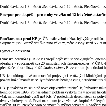
Druhá dávka za 1-3 měsíců ,třetí dávka za 5-12 měsíců. Přeočkování za 
Encepur pro dospělé – pro osoby ve věku od 12 let včetně a starší
Druhá dávka za 1-3 měsíců, třetí dávka za 9-12 měsíců. Přeočkování os
Poočkovanost proti KE
je ČR stále velmi nízká. Její výše je odlišn
skupinami jsou kromě dětí školního věku zejména osoby starší 55 let kt
Lymeská borelióza
Lymeská borelióza (LB) je v Evropě nejčastěji se vyskytujícím onem
obsahuje v současnosti cca 20 samostatných genomospecies. V ČR b
přenašečem borreliózy klíště
Ixodes ricinus.
Rezervoirem jsou drobní hlod
LB je multiorgánové onemocnění projevující se různými klinickými pro
pozdní kožní manifestace lymfadenosis benigna cutis, acrodermatitis 
LB je uváděna ve skupině nově objevených infekcí. Její původce náka
trend do roku 1995. Po následném poklesu výskytu má v novém tisícil
však mnohonásobně vyšší než KE. V posledních deseti letech se poh
dvouvrcholový trend. První maximum je ve věkové skupině 6-9 letých 
starších 30 let. Nejvíce osob onemocní v měsíci červenci. Rozdělení 