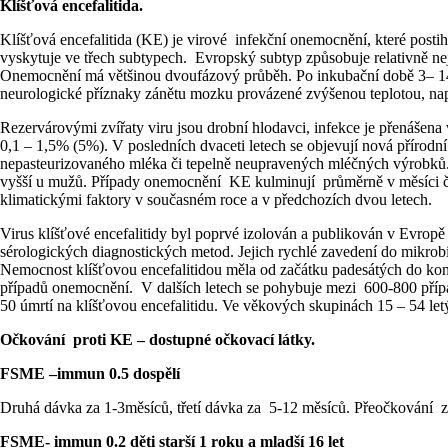
Klíšťová encefalitida.
Klíšťová encefalitida (KE) je virové infekční onemocnění, které posti
vyskytuje ve třech subtypech. Evropský subtyp způsobuje relativně n
Onemocnění má většinou dvoufázový průběh. Po inkubační době 3– 14 dn
neurologické příznaky zánětu mozku provázené zvýšenou teplotou, např
Rezervárovými zvířaty viru jsou drobní hlodavci, infekce je přenášen
0,1 – 1,5% (5%). V posledních dvaceti letech se objevují nová přírod
nepasteurizovaného mléka či tepelně neupravených mléčných výrobků. 
vyšší u mužů. Případy onemocnění KE kulminují průměrně v měsíci če
klimatickými faktory v současném roce a v předchozích dvou letech.
Virus klíšťové encefalitidy byl poprvé izolován a publikován v Evropě
sérologických diagnostických metod. Jejich rychlé zavedení do mikrobio
Nemocnost klíšťovou encefalitidou měla od začátku padesátých do konc
případů onemocnění. V dalších letech se pohybuje mezi 600-800 přípa
50 úmrtí na klíšťovou encefalitidu. Ve věkových skupinách 15 – 54 letý
Očkování proti KE –
dostupné očkovací látky.
FSME –immun 0.5 dospělí
Druhá dávka za 1-3měsíců, třetí dávka za 5-12 měsíců. Přeočkování za
FSME- immun 0.2 děti starší 1 roku a mladší 16 let