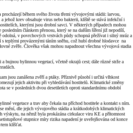
 procházejí během svého života třemi vývojovými stádii: larvou,
 jehož krev obsahuje virus nebo bakterii, klíště se stává infekční i
hostitelích, kterými jsou drobní savci. V některých případech mohou
 je posledním článkem přenosu, který se na dalším šíření již nepodílí,
ně odolná, v povrchových vrstvách půdy schopná přežívat i silný mráz a
jí s teplými provázenými táním sněhu, což hubí drobné hlodavce na
t a lovné zvěře. Člověka však mohou napadnout všechna vývojová stadia
 a bujnou bylinnou vegetací, včetně okrajů cest; dále různé strže a
ahradách.
am jsou zanášena zvěří a ptáky. Příznivě působí i určitá vlhkost
ezují jejich aktivitu při vyhledávání hostitelů. Klimatické změny
ota se v posledních dvou desetiletích oproti standardnímu období
linné vegetace a trav aby čekala na příchod hostitele a kontakt s ním.
se mění, dle jejich vývojového stádia a krátkodobých klimatických
ch výskytu, na němž byla prokázána cirkulace viru KE a přítomnost
etistupňové stupnice míry rizika napadení je uveřejňována od konce
em klíšťat.