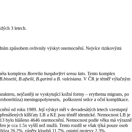
dých 3 letech.
ásadním způsobem ovlivnily výskyt onemocnění. Nejvíce rizikovými
chéta komplexu
Borrelia burgdorferi sensu lato
. Tento komplex
B.bissetii, B.afselii, B.garinii
a
B. valeisiana
. V ČR je téměř výlučným
kteru, nejčastěji se vyskytující kožní formy – erythema migrans, po
euroborelióza) meningopolyneuris, poškození srdce a oční komplikace.
ění od roku 1989. Její výskyt měl v devadesátých letech vzestupný
í přenášených klíšťaty LB a KE jsou téměř identické. Nemocnost LB je
2013 bylo hlášeno 4646 onemocnění. Nemocnost podle věku má výrazně
 je cca 1.5x vyšší než mužů. Tento rozdíl se však týká pouze osob
lióza 26.2%, záněty kloubů 11.7%, ostatní projevy 2.3%.