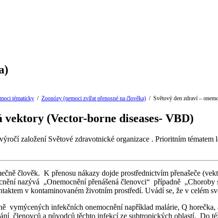
a)
emoci tématicky
/
Zoonózy (nemoci zvířat přenosné na člověka)
/
Světový den zdraví – onemo
 vektory (Vector-borne diseases- VBD)
ti výročí založení Světové zdravotnické organizace . Prioritním témate
ečně člověk. K přenosu nákazy dojde prostřednictvím přenašeče (vekto
mocnění nazývá „Onemocnění přenášená členovci“ případně „Choroby s 
taktem v kontaminovaném životním prostředí. Uvádí se, že v celém sv
odně vymýcených infekčních onemocnění například malárie, Q horečka,
kání členovců a původců těchto infekcí ze subtropických oblastí. Do 