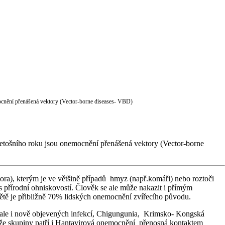
cnění přenášená vektory (Vector-borne diseases- VBD)
m letošního roku jsou onemocnění přenášená vektory (Vector-borne
ra), kterým je ve většině případů hmyz (např.komáři) nebo roztoči
přírodní ohniskovostí. Člověk se ale může nakazit i přímým
ětě je přibližně 70% lidských onemocnění zvířecího původu.
 ale i nově objevených infekcí, Chigungunia, Krimsko- Kongská
téže skupiny patří i Hantavirová onemocnění přenosná kontaktem