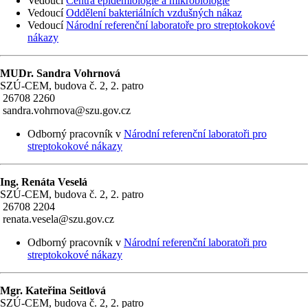
Vedoucí
Centra epidemiologie a mikrobiologie
Vedoucí
Oddělení bakteriálních vzdušných nákaz
Vedoucí
Národní referenční laboratoře pro streptokokové
nákazy
MUDr. Sandra Vohrnová
SZÚ-CEM, budova č. 2, 2. patro
26708 2260
sandra.vohrnova@szu.gov.cz
Odborný pracovník v
Národní referenční laboratoři pro
streptokokové nákazy
Ing. Renáta Veselá
SZÚ-CEM, budova č. 2, 2. patro
26708 2204
renata.vesela@szu.gov.cz
Odborný pracovník v
Národní referenční laboratoři pro
streptokokové nákazy
Mgr. Kateřina Seitlová
SZÚ-CEM, budova č. 2, 2. patro