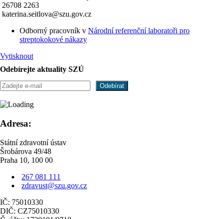
26708 2263
katerina.seitlova@szu.gov.cz
Odborný pracovník v
Národní referenční laboratoři pro
streptokokové nákazy
Vytisknout
Odebírejte aktuality SZÚ
Adresa:
Státní zdravotní ústav
Šrobárova 49/48
Praha 10, 100 00
267 081 111
zdravust@szu.gov.cz
IČ: 75010330
DIČ: CZ75010330