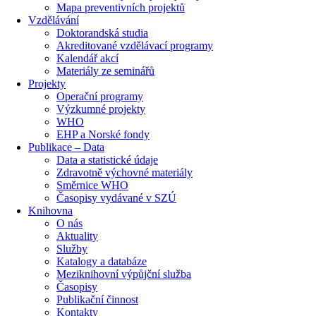
Mapa preventivních projektů
Vzdělávání
Doktorandská studia
Akreditované vzdělávací programy
Kalendář akcí
Materiály ze seminářů
Projekty
Operační programy
Výzkumné projekty
WHO
EHP a Norské fondy
Publikace – Data
Data a statistické údaje
Zdravotně výchovné materiály
Směrnice WHO
Časopisy vydávané v SZÚ
Knihovna
O nás
Aktuality
Služby
Katalogy a databáze
Meziknihovní výpůjční služba
Časopisy
Publikační činnost
Kontakty