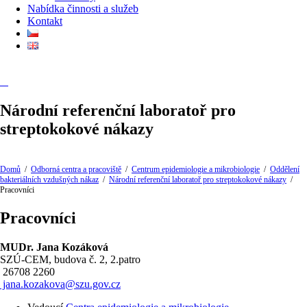
Nabídka činnosti a služeb
Kontakt
Národní referenční laboratoř pro
streptokokové nákazy
Domů
/
Odborná centra a pracoviště
/
Centrum epidemiologie a mikrobiologie
/
Oddělení
bakteriálních vzdušných nákaz
/
Národní referenční laboratoř pro streptokokové nákazy
/
Pracovníci
Pracovníci
MUDr. Jana Kozáková
SZÚ-CEM, budova č. 2, 2.patro
26708 2260
jana.kozakova@szu.gov.cz