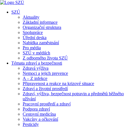
SZÚ
Aktuality
Základní informace
Organizační struktura
Spolupráce
Úřední deska
Nabídka zaměstnání
Pro média
SZÚ v médiích
Z odborného života SZÚ
Témata zdraví a bezpečnosti
Zdravá výživa
Nemoci a jejich prevence
A – Z infekce
Připravenost a reakce na krizové situace
Zdraví a životní prostředí
Zdraví, výživa, bezpečnost potravin a předmětů běžného
užívání
Pracovní prostředí a zdraví
Podpora zdraví
Cestovní medicína
Vakcíny a očkování
Pesticidy