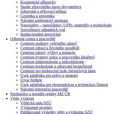
Kosmetické přípravky
Studie zdravotního stavu obyvatelstva
Zdravotní a očkovací průkaz
Genetika a genomika
Národní antibiotický program
Nanosafety – nanočástice, UFPs, materiály a technologie
Surveillance odpadních vod
Institucionální stravování
Odborná centra a pracoviště
Centrum podpory veřejného zdraví
Centrum zdraví a životního prostředí
Centrum zdraví, výživy a potravin
Centrum hygieny práce a pracovního lékařství
Centrum epidemiologie a mikrobiologie
Centrum toxikologie a zdravotní bezpečnosti
Centrum pro hodnocení rizik chemických látek
Úsek náměstka pro právo a strategii
Útvar ředitele
Úsek náměstka pro ekonomickou a technickou činnost
Národní referenční pracoviště
Spolupráce a poradní orgány MZ ČR
Věda, výzkum
Vědecká rada SZÚ
Výzkumné projekty
Publikované výsledky vědy a výzkumu SZÚ