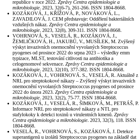
republice v roce 2022.
Zprávy Centra epidemiologie a
mikrobiologie
. 2023, 32(6-7), 261-266. ISSN 1804-8668.
KOZÁKOVÁ, J., KŘÍŽOVÁ, P., NOVÁKOVÁ, L.,
ZAVADILOVÁ, J. CEM představuje: Oddělení bakteriálních
vzdušných nákaz.
Zprávy Centra epidemiologie a
mikrobiologie
. 2023, 32(8), 309-311. ISSN 1804-8668.
VOHRNOVÁ, S., VESELÁ, R., KOZÁKOVÁ, J.,
ŽEMLIČKOVÁ, H., JAKUBŮ, V., MUSÍLEK, M. Zvýšený
výskyt invazivních onemocnění vyvolaných Streptococcus
pyogenes od prosince 2022 do srpna 2023 – výsledky emm
typizace, MLST, testování citlivosti na antibiotika a
celogenomové sekvenace.
Zprávy Centra epidemiologie a
mikrobiologie
. 2023, 32(10), 377-382. ISSN 1804-8668.
KOZÁKOVÁ, J., VOHRNOVÁ. S., VESELÁ, R. Aktuálně z
NRL pro streptokokové nákazy – Zvýšený výskyt invazivních
onemocnění vyvolaných Streptococcus pyogenes od prosince
2022 do února 2023.
Zprávy Centra epidemiologie a
mikrobiologie
. 2023, 32(2), 75-77. ISSN 1804-8668.
KOZÁKOVÁ, J., VESELÁ, R., ŠIMKOVÁ, M., PETRÁŠ, P.
Informace NRL pro streptokokové nákazy a NTL pro
stafylokoky k detekci toxinů u virulentních kmenů.
Zprávy
Centra epidemiologie a mikrobiologie
. 2023, 32(3), 118. ISSN
1804-8668.
VESELÁ, R., VOHRNOVÁ, S., KOZÁKOVÁ, J. Detekce
superantigenů u izolátů Streptococcus pyogenes na základě dat