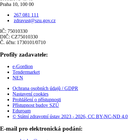
Praha 10, 100 00
267 081 111
zdravust@szu.gov.cz
IČ: 75010330
DIČ: CZ75010330
Č. účtu: 1730101/0710
Profily zadavatele:
e-Gordion
Tendermarket
NEN
Ochrana osobních údajů / GDPR
Nastavení cookies
Prohlášení o přístupnosti
Přístupnost budov SZÚ
Eduroam
© Státní zdravotní ústav 2023 - 2026, CC BY-NC-ND 4.0
E-mail pro elektronická podání: