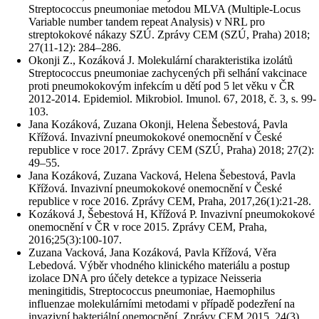
Streptococcus pneumoniae metodou MLVA (Multiple-Locus
Variable number tandem repeat Analysis) v NRL pro
streptokokové nákazy SZÚ. Zprávy CEM (SZÚ, Praha) 2018;
27(11-12): 284–286.
Okonji Z., Kozáková J. Molekulární charakteristika izolátů
Streptococcus pneumoniae zachycených při selhání vakcinace
proti pneumokokovým infekcím u dětí pod 5 let věku v ČR
2012-2014. Epidemiol. Mikrobiol. Imunol. 67, 2018, č. 3, s. 99-
103.
Jana Kozáková, Zuzana Okonji, Helena Šebestová, Pavla
Křížová. Invazivní pneumokokové onemocnění v České
republice v roce 2017. Zprávy CEM (SZÚ, Praha) 2018; 27(2):
49–55.
Jana Kozáková, Zuzana Vacková, Helena Šebestová, Pavla
Křížová. Invazivní pneumokokové onemocnění v České
republice v roce 2016. Zprávy CEM, Praha, 2017,26(1):21-28.
Kozáková J, Šebestová H, Křížová P. Invazivní pneumokokové
onemocnění v ČR v roce 2015. Zprávy CEM, Praha,
2016;25(3):100-107.
Zuzana Vacková, Jana Kozáková, Pavla Křížová, Věra
Lebedová. Výběr vhodného klinického materiálu a postup
izolace DNA pro účely detekce a typizace Neisseria
meningitidis, Streptococcus pneumoniae, Haemophilus
influenzae molekulárními metodami v případě podezření na
invazivní bakteriální onemocnění. Zprávy CEM 2015, 24(3),