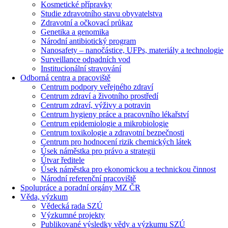
Kosmetické přípravky
Studie zdravotního stavu obyvatelstva
Zdravotní a očkovací průkaz
Genetika a genomika
Národní antibiotický program
Nanosafety – nanočástice, UFPs, materiály a technologie
Surveillance odpadních vod
Institucionální stravování
Odborná centra a pracoviště
Centrum podpory veřejného zdraví
Centrum zdraví a životního prostředí
Centrum zdraví, výživy a potravin
Centrum hygieny práce a pracovního lékařství
Centrum epidemiologie a mikrobiologie
Centrum toxikologie a zdravotní bezpečnosti
Centrum pro hodnocení rizik chemických látek
Úsek náměstka pro právo a strategii
Útvar ředitele
Úsek náměstka pro ekonomickou a technickou činnost
Národní referenční pracoviště
Spolupráce a poradní orgány MZ ČR
Věda, výzkum
Vědecká rada SZÚ
Výzkumné projekty
Publikované výsledky vědy a výzkumu SZÚ