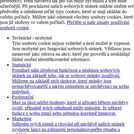
preference). Příští návštěva tak pro vás může být snazší a web bude
užitečnější. Při procházení našich webových stránek můžete změnit své
předvolby a odmítnout určité typy cookies, které se mají ukládat do
vašeho počítače. Můžete také odstranit všechny soubory cookies, které
jsou již uloženy ve vašem počítači.
Přečtěte si naše zásady používání
souborů cookie
Technické / nezbytné
Tyto soubory cookie nejsou volitelné a není možné je vypnout.
Jsou nezbytné pro fungování webových stránek. Většinou jsou
nastavené jako odezva na akce, které jste provedli a neukládají
žádné osobní identifikovatelné informace.
Statistické
Pomáhají nám zlepšovat funkčnost a strukturu webových
stránek na základě toho, jak se webové stránky používají.
Můžeme na základě nich sledovat, které stránky jsou
nejnavštěvovanější a jakým způsobem se návštěvnici na webu
pohybují.
Preferenční
Mají za úkol udržet hodnoty, které si uživatel během návštěvy
zvolil, případně jejich odmítnutí může způsobit, že některé
funkce z webu zmizí nebo nebudou korektně fungovat.
Marketing
Sdílením svých zájmů a chování při návštěvě našich stránek
zvyšujete šanci na zobrazení personalizovaného obsahu a