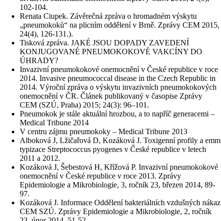
102-104.
Renata Ciupek. Závěrečná zpráva o hromadném výskytu
„pneumokoků“ na plicním oddělení v Brně. Zprávy CEM 2015,
24(4), 126-131.).
Tisková zpráva. JAKÉ JSOU DOPADY ZAVEDENÍ
KONJUGOVANÉ PNEUMOKOKOVÉ VAKCÍNY DO
ÚHRADY?
Invazivní pneumokokové onemocnění v České republice v roce
2014. Invasive pneumococcal disease in the Czech Republic in
2014. Výroční zpráva o výskytu invazivních pneumokokových
onemocnění v ČR. Článek publikovaný v časopise Zprávy
CEM (SZÚ, Praha) 2015; 24(3): 96–101.
Pneumokok je stále aktuální hrozbou, a to napříč generacemi –
Medical Tribune 2014
V centru zájmu pneumokoky – Medical Tribune 2013
Alboková J, Lžičařová D, Kozáková J. Toxigenní profily a emm
typizace Streptococcus pyogenes v České republice v letech
2011 a 2012.
Kozáková J, Šebestová H, Křížová P. Invazivní pneumokokové
onemocnění v České republice v roce 2013. Zprávy
Epidemiologie a Mikrobiologie, 3, ročník 23, březen 2014, 89-
97.
Kozáková J. Informace Oddělení bakteriálních vzdušných nákaz
CEM SZÚ. Zprávy Epidemiologie a Mikrobiologie, 2, ročník
23, únor 2014, 51-52.