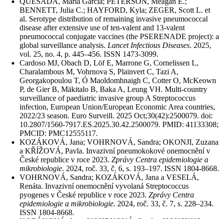
QUESADA, Maria Garcia; PETERSON, Meagan E.;
BENNETT, Julia C.; HAYFORD, Kyla; ZEGER, Scott L. et
al. Serotype distribution of remaining invasive pneumococcal
disease after extensive use of ten-valent and 13-valent
pneumococcal conjugate vaccines (the PSERENADE project): a
global surveillance analysis.
Lancet Infectious Diseases
. 2025,
vol. 25, no. 4, p. 445–456. ISSN 1473-3099.
Cardoso MJ, Obach D, Löf E, Marrone G, Cornelissen L,
Charalambous M, Vohrnova S, Plainvert C, Tazi A,
Georgakopoulou T, Ó Maoldomhnaigh C, Cotter O, McKeown
P, de Gier B, Mäkitalo B, Baka A, Leung VH. Multi-country
surveillance of paediatric invasive group A Streptococcus
infection, European Union/European Economic Area countries,
2022/23 season. Euro Surveill. 2025 Oct;30(42):2500079. doi:
10.2807/1560-7917.ES.2025.30.42.2500079. PMID: 41133308;
PMCID: PMC12555117.
KOZÁKOVÁ, Jana; VOHRNOVÁ, Sandra; OKONJI, Zuzana
a KŘÍŽOVÁ, Pavla. Invazivní pneumokokové onemocnění v
České republice v roce 2023.
Zprávy Centra epidemiologie a
mikrobiologie
. 2024, roč. 33, č. 6, s. 193–197. ISSN 1804-8668.
VOHRNOVÁ, Sandra; KOZÁKOVÁ, Jana a VESELÁ,
Renáta. Invazivní onemocnění vyvolaná Streptococcus
pyogenes v České republice v roce 2023.
Zprávy Centra
epidemiologie a mikrobiologie
. 2024, roč. 33, č. 7, s. 228–234.
ISSN 1804-8668.