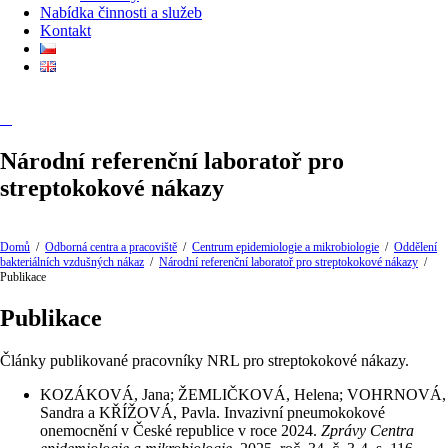
Nabídka činnosti a služeb
Kontakt
Národní referenční laboratoř pro
streptokokové nákazy
Domů
/
Odborná centra a pracoviště
/
Centrum epidemiologie a mikrobiologie
/
Oddělení
bakteriálních vzdušných nákaz
/
Národní referenční laboratoř pro streptokokové nákazy
/
Publikace
Publikace
Články publikované pracovníky NRL pro streptokokové nákazy.
KOZÁKOVÁ, Jana; ŽEMLIČKOVÁ, Helena; VOHRNOVÁ,
Sandra a KŘÍŽOVÁ, Pavla. Invazivní pneumokokové
onemocnění v České republice v roce 2024.
Zprávy Centra