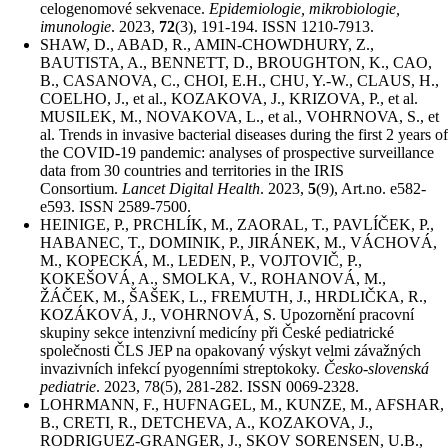
celogenomové sekvenace.
Epidemiologie, mikrobiologie,
imunologie
. 2023,
72
(3), 191-194. ISSN 1210-7913.
SHAW, D., ABAD, R., AMIN-CHOWDHURY, Z.,
BAUTISTA, A., BENNETT, D., BROUGHTON, K., CAO,
B., CASANOVA, C., CHOI, E.H., CHU, Y.-W., CLAUS, H.,
COELHO, J., et al., KOZAKOVA, J., KRIZOVA, P., et al.
MUSILEK, M., NOVAKOVA, L., et al., VOHRNOVA, S., et
al. Trends in invasive bacterial diseases during the first 2 years of
the COVID-19 pandemic: analyses of prospective surveillance
data from 30 countries and territories in the IRIS
Consortium.
Lancet Digital Health
. 2023,
5
(9), Art.no. e582-
e593. ISSN 2589-7500.
HEINIGE, P., PRCHLÍK, M., ZAORAL, T., PAVLÍČEK, P.,
HABANEC, T., DOMINIK, P., JIRÁNEK, M., VÁCHOVÁ,
M., KOPECKÁ, M., LEDEN, P., VOJTOVIČ, P.,
KOKEŠOVÁ, A., SMOLKA, V., ROHANOVÁ, M.,
ŽÁČEK, M., ŠAŠEK, L., FREMUTH, J., HRDLIČKA, R.,
KOZÁKOVÁ, J., VOHRNOVÁ, S. Upozornění pracovní
skupiny sekce intenzivní medicíny při České pediatrické
společnosti ČLS JEP na opakovaný výskyt velmi závažných
invazivních infekcí pyogenními streptokoky.
Česko-slovenská
pediatrie
. 2023, 78(5), 281-282. ISSN 0069-2328.
LOHRMANN, F., HUFNAGEL, M., KUNZE, M., AFSHAR,
B., CRETI, R., DETCHEVA, A., KOZAKOVA, J.,
RODRIGUEZ-GRANGER, J., SKOV SORENSEN, U.B.,