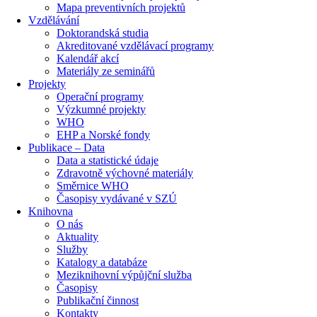
Mapa preventivních projektů
Vzdělávání
Doktorandská studia
Akreditované vzdělávací programy
Kalendář akcí
Materiály ze seminářů
Projekty
Operační programy
Výzkumné projekty
WHO
EHP a Norské fondy
Publikace – Data
Data a statistické údaje
Zdravotně výchovné materiály
Směrnice WHO
Časopisy vydávané v SZÚ
Knihovna
O nás
Aktuality
Služby
Katalogy a databáze
Meziknihovní výpůjční služba
Časopisy
Publikační činnost
Kontakty