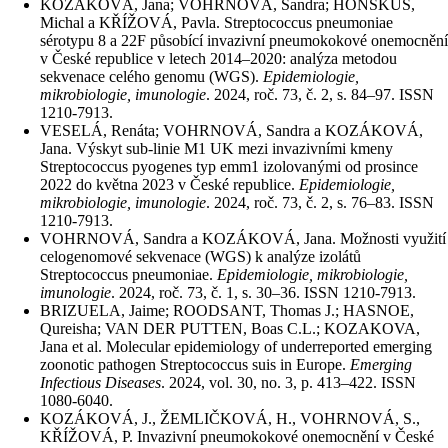
KOZÁKOVÁ, Jana; VOHRNOVÁ, Sandra; HONSKUS,
Michal a KŘÍŽOVÁ, Pavla. Streptococcus pneumoniae
sérotypu 8 a 22F působící invazivní pneumokokové onemocnění
v České republice v letech 2014–2020: analýza metodou
sekvenace celého genomu (WGS).
Epidemiologie,
mikrobiologie, imunologie
. 2024, roč. 73, č. 2, s. 84–97. ISSN
1210-7913.
VESELÁ, Renáta; VOHRNOVÁ, Sandra a KOZÁKOVÁ,
Jana. Výskyt sub-linie M1 UK mezi invazivními kmeny
Streptococcus pyogenes typ emm1 izolovanými od prosince
2022 do května 2023 v České republice.
Epidemiologie,
mikrobiologie, imunologie
. 2024, roč. 73, č. 2, s. 76–83. ISSN
1210-7913.
VOHRNOVÁ, Sandra a KOZÁKOVÁ, Jana. Možnosti využití
celogenomové sekvenace (WGS) k analýze izolátů
Streptococcus pneumoniae.
Epidemiologie, mikrobiologie,
imunologie
. 2024, roč. 73, č. 1, s. 30–36. ISSN 1210-7913.
BRIZUELA, Jaime; ROODSANT, Thomas J.; HASNOE,
Qureisha; VAN DER PUTTEN, Boas C.L.; KOZAKOVA,
Jana et al. Molecular epidemiology of underreported emerging
zoonotic pathogen Streptococcus suis in Europe.
Emerging
Infectious Diseases
. 2024, vol. 30, no. 3, p. 413–422. ISSN
1080-6040.
KOZÁKOVÁ, J., ŽEMLIČKOVÁ, H., VOHRNOVÁ, S.,
KŘÍŽOVÁ, P. Invazivní pneumokokové onemocnění v České