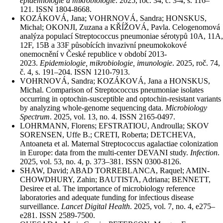
epidemiologie a mikrobiologie
. 2025, roč. 34, č. 3-4, s. 116–
121. ISSN 1804-8668.
KOZÁKOVÁ, Jana; VOHRNOVÁ, Sandra; HONSKUS,
Michal; OKONJI, Zuzana a KŘÍŽOVÁ, Pavla. Celogenomová
analýza populací Streptococcus pneumoniae sérotypů 10A, 11A,
12F, 15B a 33F působících invazivní pneumokokové
onemocnění v České republice v období 2013-
2023.
Epidemiologie, mikrobiologie, imunologie
. 2025, roč. 74,
č. 4, s. 191–204. ISSN 1210-7913.
VOHRNOVÁ, Sandra; KOZÁKOVÁ, Jana a HONSKUS,
Michal. Comparison of Streptococcus pneumoniae isolates
occurring in optochin-susceptible and optochin-resistant variants
by analyzing whole-genome sequencing data.
Microbiology
Spectrum
. 2025, vol. 13, no. 4. ISSN 2165-0497.
LOHRMANN, Florens; EFSTRATIOU, Androulla; SKOV
SORENSEN, Uffe B.; CRETI, Roberta; DETCHEVA,
Antoaneta et al. Maternal Streptococcus agalactiae colonization
in Europe: data from the multi-center DEVANI study.
Infection
.
2025, vol. 53, no. 4, p. 373–381. ISSN 0300-8126.
SHAW, David; ABAD TORREBLANCA, Raquel; AMIN-
CHOWDHURY, Zahin; BAUTISTA, Adriana; BENNETT,
Desiree et al. The importance of microbiology reference
laboratories and adequate funding for infectious disease
surveillance.
Lancet Digital Health
. 2025, vol. 7, no. 4, e275–
e281. ISSN 2589-7500.