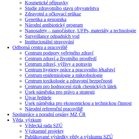
Kosmetické přípravky
Studie zdravotního stavu obyvatelstva
Zdravotní a očkovací průkaz
Genetika a genomika
Národní antibiotický program
Nanosafety – nanočástice, UFPs, materiály a technologie
Surveillance odpadních vod
Institucionální stravování
Odborná centra a pracoviště
Centrum podpory veřejného zdraví
Centrum zdraví a životního prostředí
Centrum zdraví, výživy a potravin
Centrum hygieny práce a pracovního lékařství
Centrum epidemiologie a mikrobiologie
Centrum toxikologie a zdravotní bezpečnosti
Centrum pro hodnocení rizik chemických látek
Úsek náměstka pro právo a strategii
Útvar ředitele
Úsek náměstka pro ekonomickou a technickou činnost
Národní referenční pracoviště
Spolupráce a poradní orgány MZ ČR
Věda, výzkum
Vědecká rada SZÚ
Výzkumné projekty
Publikované výsledky vědy a výzkumu SZÚ