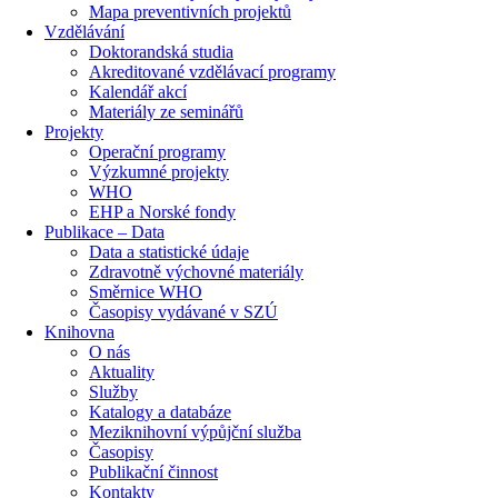
Mapa preventivních projektů
Vzdělávání
Doktorandská studia
Akreditované vzdělávací programy
Kalendář akcí
Materiály ze seminářů
Projekty
Operační programy
Výzkumné projekty
WHO
EHP a Norské fondy
Publikace – Data
Data a statistické údaje
Zdravotně výchovné materiály
Směrnice WHO
Časopisy vydávané v SZÚ
Knihovna
O nás
Aktuality
Služby
Katalogy a databáze
Meziknihovní výpůjční služba
Časopisy
Publikační činnost
Kontakty