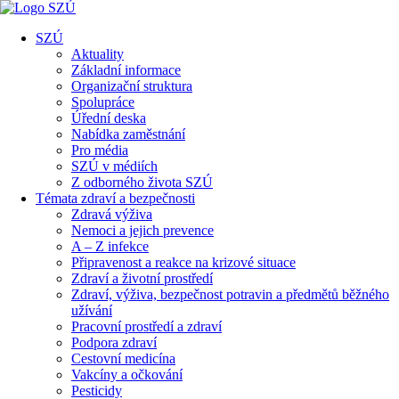
SZÚ
Aktuality
Základní informace
Organizační struktura
Spolupráce
Úřední deska
Nabídka zaměstnání
Pro média
SZÚ v médiích
Z odborného života SZÚ
Témata zdraví a bezpečnosti
Zdravá výživa
Nemoci a jejich prevence
A – Z infekce
Připravenost a reakce na krizové situace
Zdraví a životní prostředí
Zdraví, výživa, bezpečnost potravin a předmětů běžného
užívání
Pracovní prostředí a zdraví
Podpora zdraví
Cestovní medicína
Vakcíny a očkování
Pesticidy