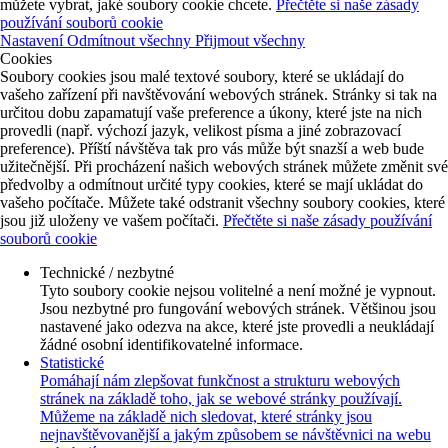
můžete vybrat, jaké soubory cookie chcete.
Přečtěte si naše zásady
používání souborů cookie
Nastavení
Odmítnout všechny
Přijmout všechny
Cookies
Soubory cookies jsou malé textové soubory, které se ukládají do
vašeho zařízení při navštěvování webových stránek. Stránky si tak na
určitou dobu zapamatují vaše preference a úkony, které jste na nich
provedli (např. výchozí jazyk, velikost písma a jiné zobrazovací
preference). Příští návštěva tak pro vás může být snazší a web bude
užitečnější. Při procházení našich webových stránek můžete změnit své
předvolby a odmítnout určité typy cookies, které se mají ukládat do
vašeho počítače. Můžete také odstranit všechny soubory cookies, které
jsou již uloženy ve vašem počítači.
Přečtěte si naše zásady používání
souborů cookie
Technické / nezbytné
Tyto soubory cookie nejsou volitelné a není možné je vypnout.
Jsou nezbytné pro fungování webových stránek. Většinou jsou
nastavené jako odezva na akce, které jste provedli a neukládají
žádné osobní identifikovatelné informace.
Statistické
Pomáhají nám zlepšovat funkčnost a strukturu webových
stránek na základě toho, jak se webové stránky používají.
Můžeme na základě nich sledovat, které stránky jsou
nejnavštěvovanější a jakým způsobem se návštěvnici na webu