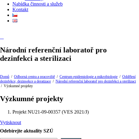
Nabídka činnosti a služeb
Kontakt
Národní referenční laboratoř pro
dezinfekci a sterilizaci
Domů
/
Odborná centra a pracoviště
/
Centrum epidemiologie a mikrobiologie
/
Oddělení
dezinfekce, dezinsekce a deratizace
/
Národní referenční laboratoř pro dezinfekci a sterilizaci
/
Výzkumné projekty
Výzkumné projekty
Projekt NU21-09-00357 (VES 2021/J)
Vytisknout
Odebírejte aktuality SZÚ