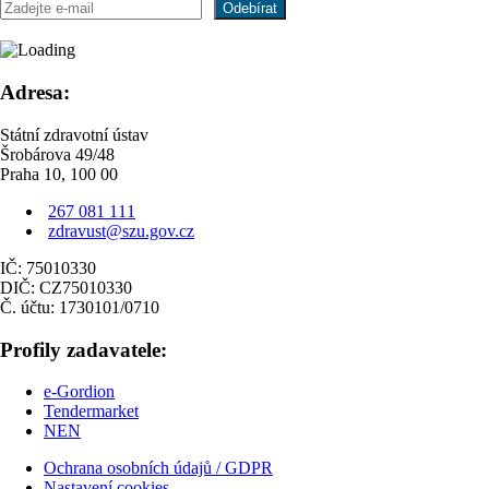
Adresa:
Státní zdravotní ústav
Šrobárova 49/48
Praha 10, 100 00
267 081 111
zdravust@szu.gov.cz
IČ: 75010330
DIČ: CZ75010330
Č. účtu: 1730101/0710
Profily zadavatele:
e-Gordion
Tendermarket
NEN
Ochrana osobních údajů / GDPR
Nastavení cookies