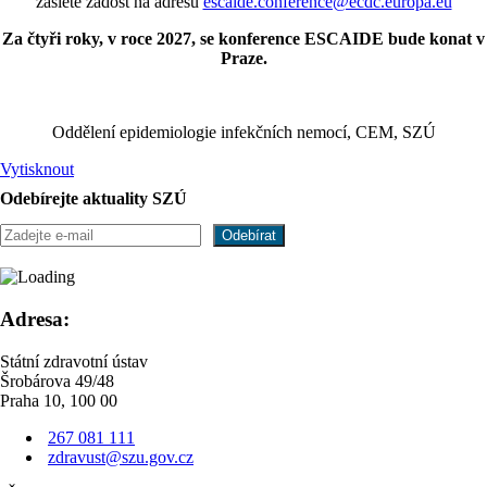
zašlete žádost na adresu
escaide.conference@ecdc.europa.eu
Za čtyři roky, v roce 2027, se konference ESCAIDE bude konat v
Praze.
Oddělení epidemiologie infekčních nemocí, CEM, SZÚ
Vytisknout
Odebírejte aktuality SZÚ
Adresa:
Státní zdravotní ústav
Šrobárova 49/48
Praha 10, 100 00
267 081 111
zdravust@szu.gov.cz