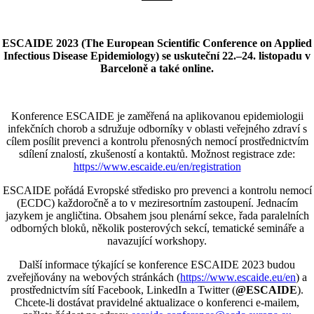
ESCAIDE 2023 (The European Scientific Conference on Applied
Infectious Disease Epidemiology)
se uskuteční
22.–24. listopadu v
Barceloně a také online.
Konference ESCAIDE je zaměřená na aplikovanou epidemiologii
infekčních chorob a sdružuje odborníky v oblasti veřejného zdraví s
cílem posílit prevenci a kontrolu přenosných nemocí prostřednictvím
sdílení znalostí, zkušeností a kontaktů. Možnost registrace zde:
https://www.escaide.eu/en/registration
ESCAIDE pořádá Evropské středisko pro prevenci a kontrolu nemocí
(ECDC) každoročně a to v meziresortním zastoupení. Jednacím
jazykem je angličtina. Obsahem jsou plenární sekce, řada paralelních
odborných bloků, několik posterových sekcí, tematické semináře a
navazující workshopy.
Další informace týkající se konference ESCAIDE 2023 budou
zveřejňovány na webových stránkách (
https://www.escaide.eu/en
) a
prostřednictvím sítí Facebook, LinkedIn a Twitter (
@ESCAIDE
).
Chcete-li dostávat pravidelné aktualizace o konferenci e-mailem,