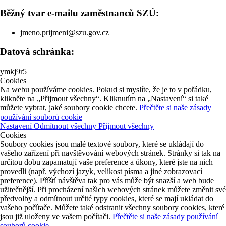
Běžný tvar e-mailu zaměstnanců SZÚ:
jmeno.prijmeni@szu.gov.cz
Datová schránka:
ymkj9r5
Cookies
Na webu používáme cookies. Pokud si myslíte, že je to v pořádku,
klikněte na „Přijmout všechny“. Kliknutím na „Nastavení“ si také
můžete vybrat, jaké soubory cookie chcete.
Přečtěte si naše zásady
používání souborů cookie
Nastavení
Odmítnout všechny
Přijmout všechny
Cookies
Soubory cookies jsou malé textové soubory, které se ukládají do
vašeho zařízení při navštěvování webových stránek. Stránky si tak na
určitou dobu zapamatují vaše preference a úkony, které jste na nich
provedli (např. výchozí jazyk, velikost písma a jiné zobrazovací
preference). Příští návštěva tak pro vás může být snazší a web bude
užitečnější. Při procházení našich webových stránek můžete změnit své
předvolby a odmítnout určité typy cookies, které se mají ukládat do
vašeho počítače. Můžete také odstranit všechny soubory cookies, které
jsou již uloženy ve vašem počítači.
Přečtěte si naše zásady používání
souborů cookie