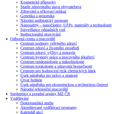
Kosmetické přípravky
Studie zdravotního stavu obyvatelstva
Zdravotní a očkovací průkaz
Genetika a genomika
Národní antibiotický program
Nanosafety – nanočástice, UFPs, materiály a technologie
Surveillance odpadních vod
Institucionální stravování
Odborná centra a pracoviště
Centrum podpory veřejného zdraví
Centrum zdraví a životního prostředí
Centrum zdraví, výživy a potravin
Centrum hygieny práce a pracovního lékařství
Centrum epidemiologie a mikrobiologie
Centrum toxikologie a zdravotní bezpečnosti
Centrum pro hodnocení rizik chemických látek
Úsek náměstka pro právo a strategii
Útvar ředitele
Úsek náměstka pro ekonomickou a technickou činnost
Národní referenční pracoviště
Spolupráce a poradní orgány MZ ČR
Vzdělávání
Doktorandská studia
Akreditované vzdělávací programy
Kalendář akcí