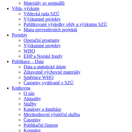
Materiály ze seminářů
Věda, výzkum
Vědecká rada SZÚ
Výzkumné projekty
Publikované výsledky vědy a výzkumu SZÚ
Mapa preventivních projektů
Projekty
Operační programy
Výzkumné projekty
WHO
EHP a Norské fondy
Publikace – Data
Data a statistické údaje
Zdravotně výchovné materiály
Směrnice WHO
Časopisy vydávané v SZÚ
Knihovna
O nás
Aktuality
Služby
Katalogy a databáze
Meziknihovní výpůjční služba
Časopisy
Publikační činnost
Kontakty