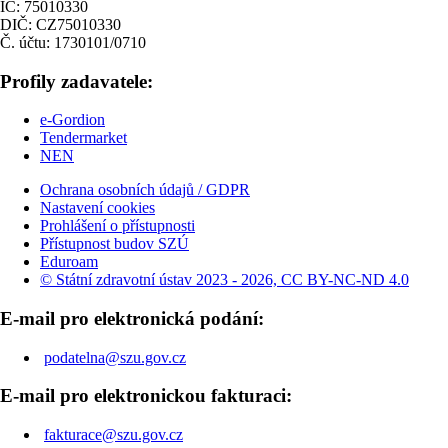
IČ: 75010330
DIČ: CZ75010330
Č. účtu: 1730101/0710
Profily zadavatele:
e-Gordion
Tendermarket
NEN
Ochrana osobních údajů / GDPR
Nastavení cookies
Prohlášení o přístupnosti
Přístupnost budov SZÚ
Eduroam
© Státní zdravotní ústav 2023 - 2026, CC BY-NC-ND 4.0
E-mail pro elektronická podání:
podatelna@szu.gov.cz
E-mail pro elektronickou fakturaci:
fakturace@szu.gov.cz