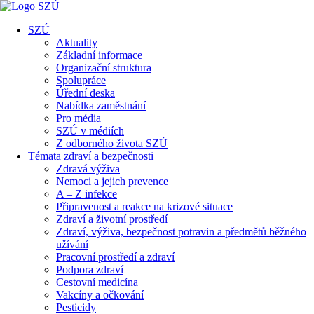
SZÚ
Aktuality
Základní informace
Organizační struktura
Spolupráce
Úřední deska
Nabídka zaměstnání
Pro média
SZÚ v médiích
Z odborného života SZÚ
Témata zdraví a bezpečnosti
Zdravá výživa
Nemoci a jejich prevence
A – Z infekce
Připravenost a reakce na krizové situace
Zdraví a životní prostředí
Zdraví, výživa, bezpečnost potravin a předmětů běžného
užívání
Pracovní prostředí a zdraví
Podpora zdraví
Cestovní medicína
Vakcíny a očkování
Pesticidy