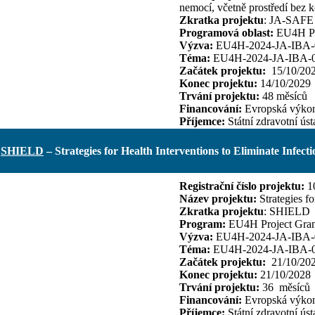
nemocí, včetně prostředí bez k
Zkratka projektu
: JA-SAFE
Programová oblast:
EU4H Pro
Výzva:
EU4H-2024-JA-IBA-
Téma:
EU4H-2024-JA-IBA-
Začátek projektu:
15/10/20
Konec projektu:
14/10/2029
Trvání projektu:
48 měsíců
Financování:
Evropská výkonn
Příjemce:
Státní zdravotní ús
SHIELD
– Strategies for Health Interventions to Eliminate Infect
Registrační číslo projektu:
1
Název projektu:
Strategies f
Zkratka projektu
: SHIELD
Program:
EU4H Project Gran
Výzva:
EU4H-2024-JA-IBA-
Téma:
EU4H-2024-JA-IBA-
Začátek projektu:
21/10/20
Konec projektu:
21/10/2028
Trvání projektu:
36 měsíců
Financování:
Evropská výkonn
Příjemce:
Státní zdravotní ús