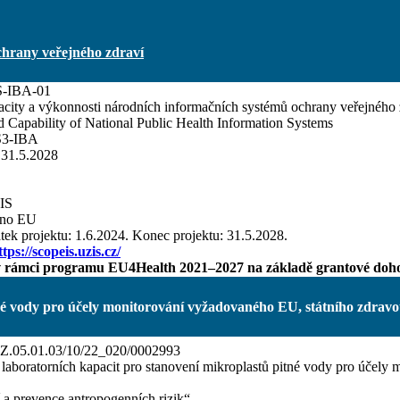
chrany veřejného zdraví
-IBA-01
acity a výkonnosti národních informačních systémů ochrany veřejného 
d Capability of National Public Health Information Systems
3-IBA
 31.5.2028
IS
áno EU
tek projektu: 1.6.2024. Konec projektu: 31.5.2028.
ttps://scopeis.uzis.cz/
 v rámci programu EU4Health 2021–2027 na základě grantové doho
é vody pro účely monitorování vyžadovaného EU, státního zdravot
.05.01.03/10/22_020/0002993
aboratorních kapacit pro stanovení mikroplastů pitné vody pro účely 
 a prevence antropogenních rizik“