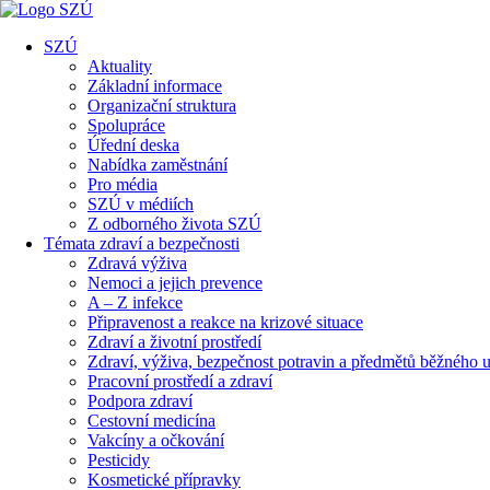
SZÚ
Aktuality
Základní informace
Organizační struktura
Spolupráce
Úřední deska
Nabídka zaměstnání
Pro média
SZÚ v médiích
Z odborného života SZÚ
Témata zdraví a bezpečnosti
Zdravá výživa
Nemoci a jejich prevence
A – Z infekce
Připravenost a reakce na krizové situace
Zdraví a životní prostředí
Zdraví, výživa, bezpečnost potravin a předmětů běžného u
Pracovní prostředí a zdraví
Podpora zdraví
Cestovní medicína
Vakcíny a očkování
Pesticidy
Kosmetické přípravky