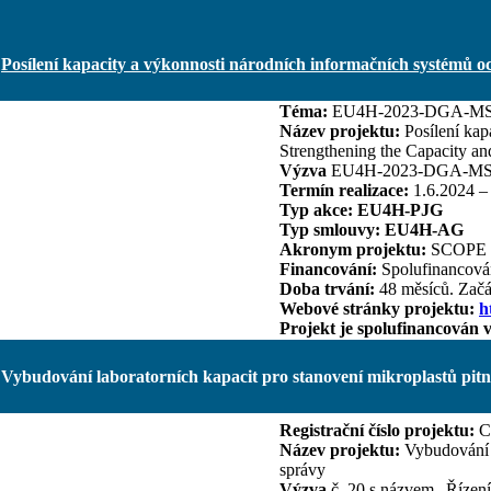
Posílení kapacity a výkonnosti národních informačních systémů o
Téma:
EU4H-2023-DGA-MS
Název projektu:
Posílení kap
Strengthening the Capacity an
Výzva
EU4H-2023-DGA-MS
Termín realizace:
1.6.2024 –
Typ akce: EU4H-PJG
Typ smlouvy:
EU4H-AG
Akronym projektu:
SCOPE 
Financování:
Spolufinancov
Doba trvání:
48 měsíců. Začá
Webové stránky projektu:
h
Projekt je spolufinancován
Vybudování laboratorních kapacit pro stanovení mikroplastů pitn
Registrační číslo projektu:
CZ
Název projektu:
Vybudování l
správy
Výzva
č. 20 s názvem „Řízení