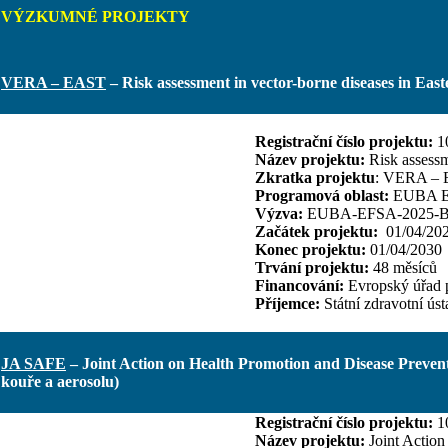
VÝZKUMNÉ PROJEKTY
VERA – EAST
– Risk assessment in vector-borne diseases in Eas
Registrační číslo projektu:
1
Název projektu:
Risk assessm
Zkratka projektu
: VERA –
Programová oblast:
EUBA 
Výzva:
EUBA-EFSA-2025-BIOH
Začátek projektu:
01/04/20
Konec projektu:
01/04/2030
Trvání projektu:
48 měsíců
Financování:
Evropský úřad 
Příjemce:
Státní zdravotní ús
JA SAFE
– Joint Action on Health Promotion and Disease Preven
kouře a aerosolu)
Registrační číslo projektu:
1
Název projektu:
Joint Actio