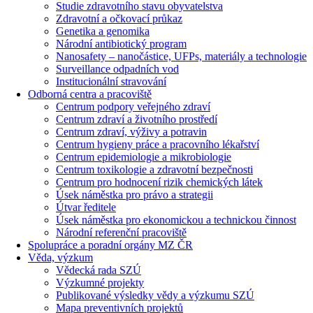
Studie zdravotního stavu obyvatelstva
Zdravotní a očkovací průkaz
Genetika a genomika
Národní antibiotický program
Nanosafety – nanočástice, UFPs, materiály a technologie
Surveillance odpadních vod
Institucionální stravování
Odborná centra a pracoviště
Centrum podpory veřejného zdraví
Centrum zdraví a životního prostředí
Centrum zdraví, výživy a potravin
Centrum hygieny práce a pracovního lékařství
Centrum epidemiologie a mikrobiologie
Centrum toxikologie a zdravotní bezpečnosti
Centrum pro hodnocení rizik chemických látek
Úsek náměstka pro právo a strategii
Útvar ředitele
Úsek náměstka pro ekonomickou a technickou činnost
Národní referenční pracoviště
Spolupráce a poradní orgány MZ ČR
Věda, výzkum
Vědecká rada SZÚ
Výzkumné projekty
Publikované výsledky vědy a výzkumu SZÚ
Mapa preventivních projektů