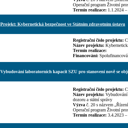
Operační program Životní pros
Termín realizace:
1.1.2024 –
Projekt: Kybernetická bezpečnost ve Státním zdravotním ústavu
Registrační číslo projektu:
C
Název projektu:
Kybernetick
Termín realizace:
Financování:
Spolufinancová
Vybudování laboratorních kapacit SZU pro stanovení nově se obje
Registrační číslo projektu:
CZ
Název projektu:
Vybudování l
dozoru a státní správy
Výzva
č. 20 s názvem „Řízení
Operační program Životní pros
Termín realizace:
3.4.2023 –