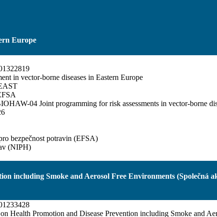
tern Europe
01322819
ent in vector-borne diseases in Eastern Europe
 EAST
EFSA
AW-04 Joint programming for risk assessments in vector-borne dis
26
pro bezpečnost potravin (EFSA)
tav (NIPH)
tion including Smoke and Aerosol Free Environments (Společná ak
01233428
n on Health Promotion and Disease Prevention including Smoke and Aer