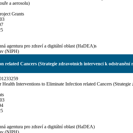
ouře a aerosolu)
ject Grants
03
07
25
á agentura pro zdraví a digitální oblast (HaDEA)s
tav (NIPH)
ion related Cancers (Strategie zdravotních intervencí k odstranění ra
01233259
or Health Interventions to Eliminate Infection related Cancers (Strategie 
ts
03
04
25
á agentura pro zdraví a digitální oblast (HaDEA)
tav (NIPH)