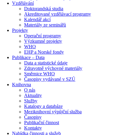
Vzdělávání
Doktorandská studia
Akreditované vzdělávací programy
Kalendář akcí
Materiály ze seminářů
Projekty
Operační programy
Výzkumné projekty
WHO
EHP a Norské fondy
Publikace – Data
Data a statistické údaje
Zdravotně výchovné materiály
Směrnice WHO
Časopisy vydávané v SZÚ
Knihovna
O nás
Aktuality
Služby
Katalogy a databáze
Meziknihovní výpůjční služba
Časopisy
Publikační činnost
Kontakty
Nabídka činnosti a služeb