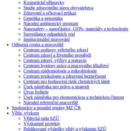
Kosmetické přípravky
Studie zdravotního stavu obyvatelstva
Zdravotní a očkovací průkaz
Genetika a genomika
Národní antibiotický program
Nanosafety – nanočástice, UFPs, materiály a technologie
Surveillance odpadních vod
Institucionální stravování
Odborná centra a pracoviště
Centrum podpory veřejného zdraví
Centrum zdraví a životního prostředí
Centrum zdraví, výživy a potravin
Centrum hygieny práce a pracovního lékařství
Centrum epidemiologie a mikrobiologie
Centrum toxikologie a zdravotní bezpečnosti
Centrum pro hodnocení rizik chemických látek
Úsek náměstka pro právo a strategii
Útvar ředitele
Úsek náměstka pro ekonomickou a technickou činnost
Národní referenční pracoviště
Spolupráce a poradní orgány MZ ČR
Věda, výzkum
Vědecká rada SZÚ
Výzkumné projekty
Publikované výsledky vědy a výzkumu SZÚ