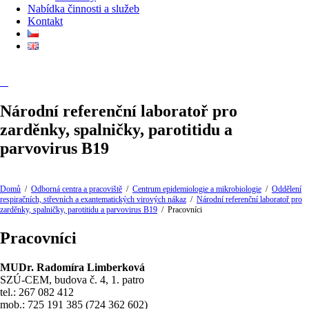
Nabídka činnosti a služeb
Kontakt
Národní referenční laboratoř pro
zarděnky, spalničky, parotitidu a
parvovirus B19
Domů
/
Odborná centra a pracoviště
/
Centrum epidemiologie a mikrobiologie
/
Oddělení
respiračních, střevních a exantematických virových nákaz
/
Národní referenční laboratoř pro
zarděnky, spalničky, parotitidu a parvovirus B19
/
Pracovníci
Pracovníci
MUDr. Radomíra Limberková
SZÚ-CEM, budova č. 4, 1. patro
tel.: 267 082 412
mob.: 725 191 385 (724 362 602)