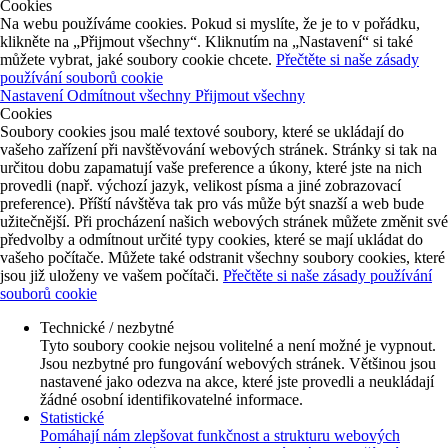
Cookies
Na webu používáme cookies. Pokud si myslíte, že je to v pořádku,
klikněte na „Přijmout všechny“. Kliknutím na „Nastavení“ si také
můžete vybrat, jaké soubory cookie chcete.
Přečtěte si naše zásady
používání souborů cookie
Nastavení
Odmítnout všechny
Přijmout všechny
Cookies
Soubory cookies jsou malé textové soubory, které se ukládají do
vašeho zařízení při navštěvování webových stránek. Stránky si tak na
určitou dobu zapamatují vaše preference a úkony, které jste na nich
provedli (např. výchozí jazyk, velikost písma a jiné zobrazovací
preference). Příští návštěva tak pro vás může být snazší a web bude
užitečnější. Při procházení našich webových stránek můžete změnit své
předvolby a odmítnout určité typy cookies, které se mají ukládat do
vašeho počítače. Můžete také odstranit všechny soubory cookies, které
jsou již uloženy ve vašem počítači.
Přečtěte si naše zásady používání
souborů cookie
Technické / nezbytné
Tyto soubory cookie nejsou volitelné a není možné je vypnout.
Jsou nezbytné pro fungování webových stránek. Většinou jsou
nastavené jako odezva na akce, které jste provedli a neukládají
žádné osobní identifikovatelné informace.
Statistické
Pomáhají nám zlepšovat funkčnost a strukturu webových