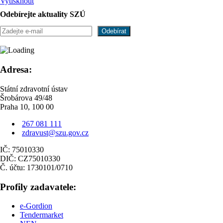
Vytisknout
Odebírejte aktuality SZÚ
Adresa:
Státní zdravotní ústav
Šrobárova 49/48
Praha 10, 100 00
267 081 111
zdravust@szu.gov.cz
IČ: 75010330
DIČ: CZ75010330
Č. účtu: 1730101/0710
Profily zadavatele:
e-Gordion
Tendermarket