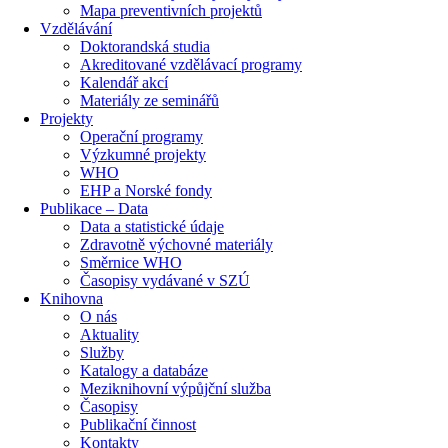
Mapa preventivních projektů
Vzdělávání
Doktorandská studia
Akreditované vzdělávací programy
Kalendář akcí
Materiály ze seminářů
Projekty
Operační programy
Výzkumné projekty
WHO
EHP a Norské fondy
Publikace – Data
Data a statistické údaje
Zdravotně výchovné materiály
Směrnice WHO
Časopisy vydávané v SZÚ
Knihovna
O nás
Aktuality
Služby
Katalogy a databáze
Meziknihovní výpůjční služba
Časopisy
Publikační činnost
Kontakty