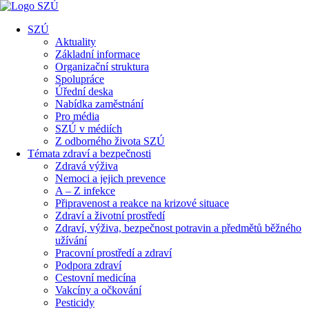
SZÚ
Aktuality
Základní informace
Organizační struktura
Spolupráce
Úřední deska
Nabídka zaměstnání
Pro média
SZÚ v médiích
Z odborného života SZÚ
Témata zdraví a bezpečnosti
Zdravá výživa
Nemoci a jejich prevence
A – Z infekce
Připravenost a reakce na krizové situace
Zdraví a životní prostředí
Zdraví, výživa, bezpečnost potravin a předmětů běžného
užívání
Pracovní prostředí a zdraví
Podpora zdraví
Cestovní medicína
Vakcíny a očkování
Pesticidy