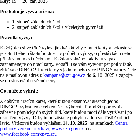
Kdy:
15. – 26. září 2025
Pro koho je výzva určena:
1. stupeň základních škol
2. stupeň základních škol a víceletých gymnázií
Pravidla výzvy:
Každý den si ve třídě vylosujte dvě aktivity z hrací karty a pokuste se
je splnit během školního dne – v průběhu výuky, o přestávkách nebo
při přesunu mezi učebnami. Každou splněnou aktivitu si pak
zaznamenejte do hrací karty. Podaří-li se vám vytvořit pět polí v řadě,
získáváte BINGO! Hrací karty s jedním nebo více BINGY nám zašlete
na e-mailovou adresu:
kampane@szu.gov.cz
do 6. 10. 2025 a zapojte
se do slosování o věcné ceny.
Co můžete vyhrát:
Z došlých hracích karet, které budou obsahovat alespoň jedno
BINGO!, vylosujeme celkem šest výherců. Ti obdrží sportovní a
zábavné pomůcky do svých tříd, které budou moci dále využívat i po
ukončení výzvy. Díky tomu zůstane pohyb trvalou součástí školních
lavic. Vítězové budou vyhlášeni
14. 10. 2025
na stránkách
Centra
podpory veřejného zdraví,
www.szu.gov.cz
a na
www.facebook.com/cpvz.szu