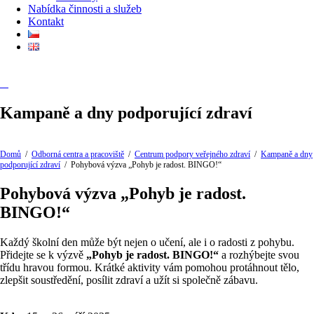
Nabídka činnosti a služeb
Kontakt
Kampaně a dny podporující zdraví
Domů
/
Odborná centra a pracoviště
/
Centrum podpory veřejného zdraví
/
Kampaně a dny
podporující zdraví
/
Pohybová výzva „Pohyb je radost. BINGO!“
Pohybová výzva „Pohyb je radost.
BINGO!“
Každý školní den může být nejen o učení, ale i o radosti z pohybu.
Přidejte se k výzvě
„Pohyb je radost. BINGO!“
a rozhýbejte svou
třídu hravou formou. Krátké aktivity vám pomohou protáhnout tělo,
zlepšit soustředění, posílit zdraví a užít si společně zábavu.