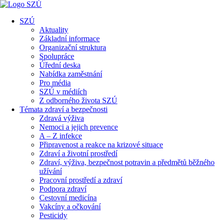
SZÚ
Aktuality
Základní informace
Organizační struktura
Spolupráce
Úřední deska
Nabídka zaměstnání
Pro média
SZÚ v médiích
Z odborného života SZÚ
Témata zdraví a bezpečnosti
Zdravá výživa
Nemoci a jejich prevence
A – Z infekce
Připravenost a reakce na krizové situace
Zdraví a životní prostředí
Zdraví, výživa, bezpečnost potravin a předmětů běžného
užívání
Pracovní prostředí a zdraví
Podpora zdraví
Cestovní medicína
Vakcíny a očkování
Pesticidy