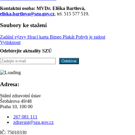
Kontaktní osoba: MVDr. Eliška Bartlová,
eliska.bartlova@szu.gov.cz
, tel. 515 577 519.
Soubory ke stažení
Zadání výzvy
Hrací karta Bingo
Plakát Pohyb je radost
Vytisknout
Odebírejte aktuality SZÚ
Adresa:
Státní zdravotní ústav
Šrobárova 49/48
Praha 10, 100 00
267 081 111
zdravust@szu.gov.cz
IČ: 75010330