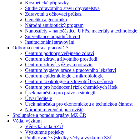
Kosmetické přípravky
Studie zdravotního stavu obyvatelstva
Zdravotní a očkovací průkaz
Genetika a genomika
Národní antibiotický program
Nanosafety – nanočástice, UFPs, materiály a technologie
Surveillance odpadních vod
Institucionální stravování
Odborná centra a pracoviště
Centrum podpory veřejného zdraví
Centrum zdraví a životního prostředí
Centrum zdraví, výživy a potravin
Centrum hygieny práce a pracovního lékařství
Centrum epidemiologie a mikrobiologie
Centrum toxikologie a zdravotní bezpečnosti
Centrum pro hodnocení rizik chemických látek
Úsek náměstka pro právo a strategii
Útvar ředitele
Úsek náměstka pro ekonomickou a technickou činnost
Národní referenční pracoviště
Spolupráce a poradní orgány MZ ČR
Věda, výzkum
Vědecká rada SZÚ
Výzkumné projekty
Publikované výsledky vědy a výzkumu SZÚ