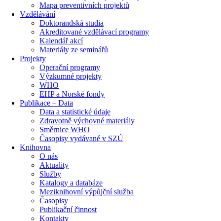
Mapa preventivních projektů
Vzdělávání
Doktorandská studia
Akreditované vzdělávací programy
Kalendář akcí
Materiály ze seminářů
Projekty
Operační programy
Výzkumné projekty
WHO
EHP a Norské fondy
Publikace – Data
Data a statistické údaje
Zdravotně výchovné materiály
Směrnice WHO
Časopisy vydávané v SZÚ
Knihovna
O nás
Aktuality
Služby
Katalogy a databáze
Meziknihovní výpůjční služba
Časopisy
Publikační činnost
Kontakty