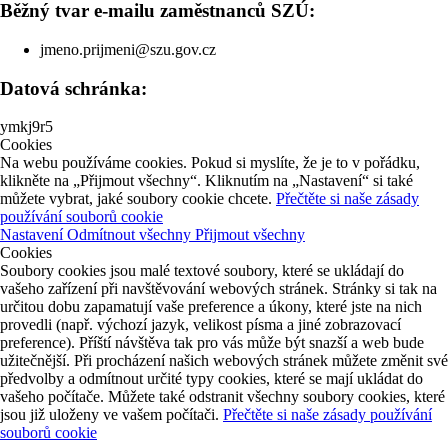
Běžný tvar e-mailu zaměstnanců SZÚ:
jmeno.prijmeni@szu.gov.cz
Datová schránka:
ymkj9r5
Cookies
Na webu používáme cookies. Pokud si myslíte, že je to v pořádku,
klikněte na „Přijmout všechny“. Kliknutím na „Nastavení“ si také
můžete vybrat, jaké soubory cookie chcete.
Přečtěte si naše zásady
používání souborů cookie
Nastavení
Odmítnout všechny
Přijmout všechny
Cookies
Soubory cookies jsou malé textové soubory, které se ukládají do
vašeho zařízení při navštěvování webových stránek. Stránky si tak na
určitou dobu zapamatují vaše preference a úkony, které jste na nich
provedli (např. výchozí jazyk, velikost písma a jiné zobrazovací
preference). Příští návštěva tak pro vás může být snazší a web bude
užitečnější. Při procházení našich webových stránek můžete změnit své
předvolby a odmítnout určité typy cookies, které se mají ukládat do
vašeho počítače. Můžete také odstranit všechny soubory cookies, které
jsou již uloženy ve vašem počítači.
Přečtěte si naše zásady používání
souborů cookie