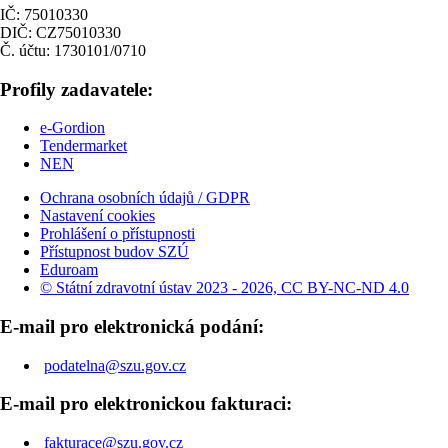
IČ: 75010330
DIČ: CZ75010330
Č. účtu: 1730101/0710
Profily zadavatele:
e-Gordion
Tendermarket
NEN
Ochrana osobních údajů / GDPR
Nastavení cookies
Prohlášení o přístupnosti
Přístupnost budov SZÚ
Eduroam
© Státní zdravotní ústav 2023 - 2026, CC BY-NC-ND 4.0
E-mail pro elektronická podání:
podatelna@szu.gov.cz
E-mail pro elektronickou fakturaci:
fakturace@szu.gov.cz