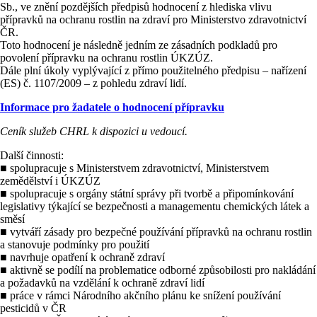
Sb., ve znění pozdějších předpisů hodnocení z hlediska vlivu
přípravků na ochranu rostlin na zdraví pro Ministerstvo zdravotnictví
ČR.
Toto hodnocení je následně jedním ze zásadních podkladů pro
povolení přípravku na ochranu rostlin ÚKZÚZ.
Dále plní úkoly vyplývající z přímo použitelného předpisu – nařízení
(ES) č. 1107/2009 – z pohledu zdraví lidí.
Informace pro žadatele o hodnocení přípravku
Ceník služeb CHRL k dispozici u vedoucí.
Další činnosti:
■ spolupracuje s Ministerstvem zdravotnictví, Ministerstvem
zemědělství i ÚKZÚZ
■ spolupracuje s orgány státní správy při tvorbě a připomínkování
legislativy týkající se bezpečnosti a managementu chemických látek a
směsí
■ vytváří zásady pro bezpečné používání přípravků na ochranu rostlin
a stanovuje podmínky pro použití
■ navrhuje opatření k ochraně zdraví
■ aktivně se podílí na problematice odborné způsobilosti pro nakládání
a požadavků na vzdělání k ochraně zdraví lidí
■ práce v rámci Národního akčního plánu ke snížení používání
pesticidů v ČR