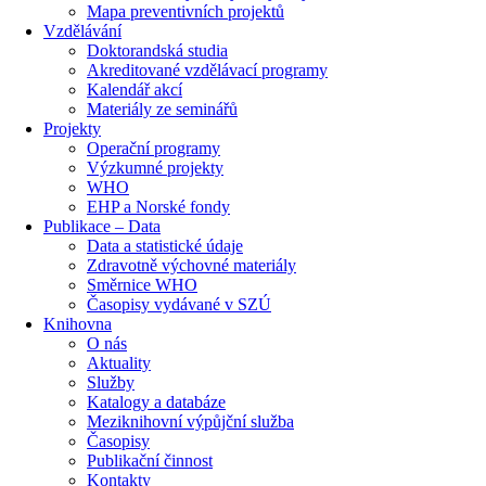
Mapa preventivních projektů
Vzdělávání
Doktorandská studia
Akreditované vzdělávací programy
Kalendář akcí
Materiály ze seminářů
Projekty
Operační programy
Výzkumné projekty
WHO
EHP a Norské fondy
Publikace – Data
Data a statistické údaje
Zdravotně výchovné materiály
Směrnice WHO
Časopisy vydávané v SZÚ
Knihovna
O nás
Aktuality
Služby
Katalogy a databáze
Meziknihovní výpůjční služba
Časopisy
Publikační činnost
Kontakty