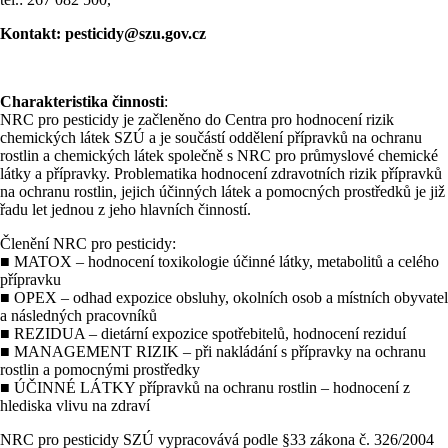
Kontakt: pesticidy@szu.gov.cz
Charakteristika činnosti
:
NRC pro pesticidy je začleněno do Centra pro hodnocení rizik
chemických látek SZÚ a je součástí oddělení přípravků na ochranu
rostlin a chemických látek společně s NRC pro průmyslové chemické
látky a přípravky. Problematika hodnocení zdravotních rizik přípravků
na ochranu rostlin, jejich účinných látek a pomocných prostředků je již
řadu let jednou z jeho hlavních činností.
Členění NRC pro pesticidy:
■ MATOX – hodnocení toxikologie účinné látky, metabolitů a celého
přípravku
■ OPEX – odhad expozice obsluhy, okolních osob a místních obyvatel
a následných pracovníků
■ REZIDUA – dietární expozice spotřebitelů, hodnocení reziduí
■ MANAGEMENT RIZIK – při nakládání s přípravky na ochranu
rostlin a pomocnými prostředky
■ ÚČINNÉ LÁTKY přípravků na ochranu rostlin – hodnocení z
hlediska vlivu na zdraví
NRC pro pesticidy SZÚ vypracovává podle §33 zákona č. 326/2004