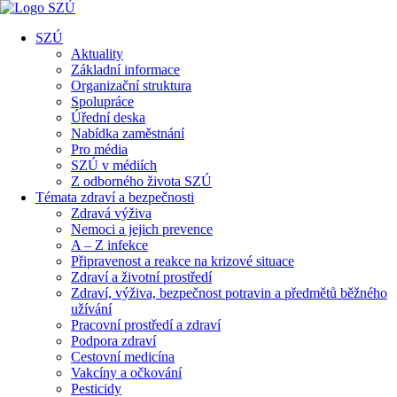
SZÚ
Aktuality
Základní informace
Organizační struktura
Spolupráce
Úřední deska
Nabídka zaměstnání
Pro média
SZÚ v médiích
Z odborného života SZÚ
Témata zdraví a bezpečnosti
Zdravá výživa
Nemoci a jejich prevence
A – Z infekce
Připravenost a reakce na krizové situace
Zdraví a životní prostředí
Zdraví, výživa, bezpečnost potravin a předmětů běžného
užívání
Pracovní prostředí a zdraví
Podpora zdraví
Cestovní medicína
Vakcíny a očkování
Pesticidy