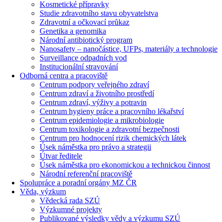
Kosmetické přípravky
Studie zdravotního stavu obyvatelstva
Zdravotní a očkovací průkaz
Genetika a genomika
Národní antibiotický program
Nanosafety – nanočástice, UFPs, materiály a technologie
Surveillance odpadních vod
Institucionální stravování
Odborná centra a pracoviště
Centrum podpory veřejného zdraví
Centrum zdraví a životního prostředí
Centrum zdraví, výživy a potravin
Centrum hygieny práce a pracovního lékařství
Centrum epidemiologie a mikrobiologie
Centrum toxikologie a zdravotní bezpečnosti
Centrum pro hodnocení rizik chemických látek
Úsek náměstka pro právo a strategii
Útvar ředitele
Úsek náměstka pro ekonomickou a technickou činnost
Národní referenční pracoviště
Spolupráce a poradní orgány MZ ČR
Věda, výzkum
Vědecká rada SZÚ
Výzkumné projekty
Publikované výsledky vědy a výzkumu SZÚ