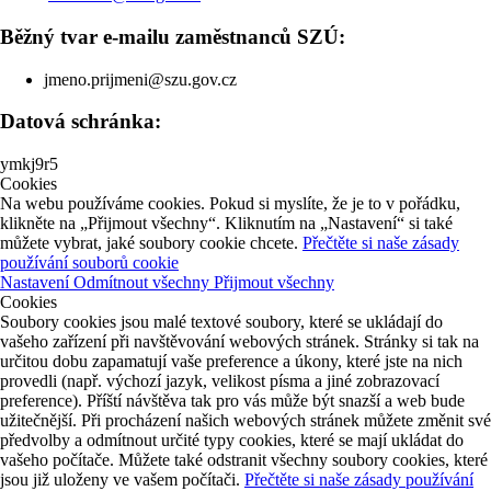
Běžný tvar e-mailu zaměstnanců SZÚ:
jmeno.prijmeni@szu.gov.cz
Datová schránka:
ymkj9r5
Cookies
Na webu používáme cookies. Pokud si myslíte, že je to v pořádku,
klikněte na „Přijmout všechny“. Kliknutím na „Nastavení“ si také
můžete vybrat, jaké soubory cookie chcete.
Přečtěte si naše zásady
používání souborů cookie
Nastavení
Odmítnout všechny
Přijmout všechny
Cookies
Soubory cookies jsou malé textové soubory, které se ukládají do
vašeho zařízení při navštěvování webových stránek. Stránky si tak na
určitou dobu zapamatují vaše preference a úkony, které jste na nich
provedli (např. výchozí jazyk, velikost písma a jiné zobrazovací
preference). Příští návštěva tak pro vás může být snazší a web bude
užitečnější. Při procházení našich webových stránek můžete změnit své
předvolby a odmítnout určité typy cookies, které se mají ukládat do
vašeho počítače. Můžete také odstranit všechny soubory cookies, které
jsou již uloženy ve vašem počítači.
Přečtěte si naše zásady používání