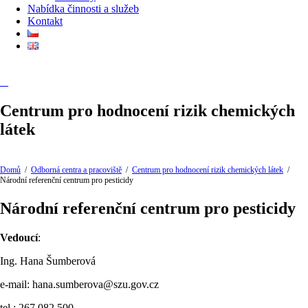
Nabídka činnosti a služeb
Kontakt
Centrum pro hodnocení rizik chemických
látek
Domů
/
Odborná centra a pracoviště
/
Centrum pro hodnocení rizik chemických látek
/
Národní referenční centrum pro pesticidy
Národní referenční centrum pro pesticidy
Vedoucí
:
Ing. Hana Šumberová
e-mail: hana.sumberova@szu.gov.cz
tel.: 267 082 500,