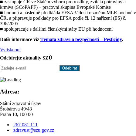
■ zastupuje ČR ve Stálém výboru pro rostliny, zvířata potraviny a
krmiva (SCoPAFF) – pracovní skupina Evropské Komise
■ hodnotí a následně předkládá EFSA žádosti o změnu MLR podané v
ČR, a připravuje podklady pro EFSA podle čl. 12 nařízení (ES) č.
396/2005
■ spolupracuje s dalšími členskými státy EU při hodnocení
Další informace viz
Témata zdraví a bezpečnosti – Pesticidy
.
Vytisknout
Odebírejte aktuality SZÚ
Adresa:
Státní zdravotní ústav
Šrobárova 49/48
Praha 10, 100 00
267 081 111
zdravust@szu.gov.cz