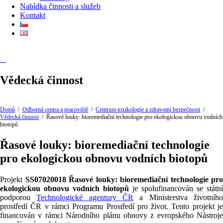
Nabídka činnosti a služeb
Kontakt
Vědecká činnost
Domů
/
Odborná centra a pracoviště
/
Centrum toxikologie a zdravotní bezpečnosti
/
Vědecká činnost
/
Řasové louky: bioremediační technologie pro ekologickou obnovu vodních
biotopů
Řasové louky: bioremediační technologie
pro ekologickou obnovu vodních biotopů
Projekt
SS07020018 Řasové louky: bioremediační technologie pro
ekologickou obnovu vodních biotopů
je spolufinancován se státní
podporou
Technologické agentury ČR
a Ministerstva životníh
prostředí ČR v rámci Programu Prostředí pro život. Tento projekt je
financován v rámci Národního plánu obnovy z evropského Nástroje