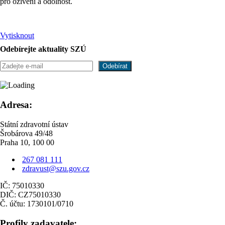
pro oživení a odolnost.
Vytisknout
Odebírejte aktuality SZÚ
Adresa:
Státní zdravotní ústav
Šrobárova 49/48
Praha 10, 100 00
267 081 111
zdravust@szu.gov.cz
IČ: 75010330
DIČ: CZ75010330
Č. účtu: 1730101/0710
Profily zadavatele: