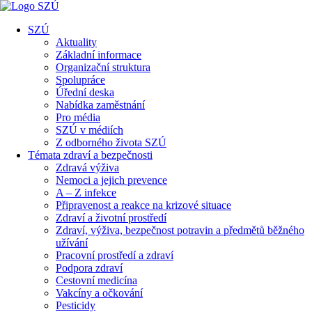
SZÚ
Aktuality
Základní informace
Organizační struktura
Spolupráce
Úřední deska
Nabídka zaměstnání
Pro média
SZÚ v médiích
Z odborného života SZÚ
Témata zdraví a bezpečnosti
Zdravá výživa
Nemoci a jejich prevence
A – Z infekce
Připravenost a reakce na krizové situace
Zdraví a životní prostředí
Zdraví, výživa, bezpečnost potravin a předmětů běžného
užívání
Pracovní prostředí a zdraví
Podpora zdraví
Cestovní medicína
Vakcíny a očkování
Pesticidy