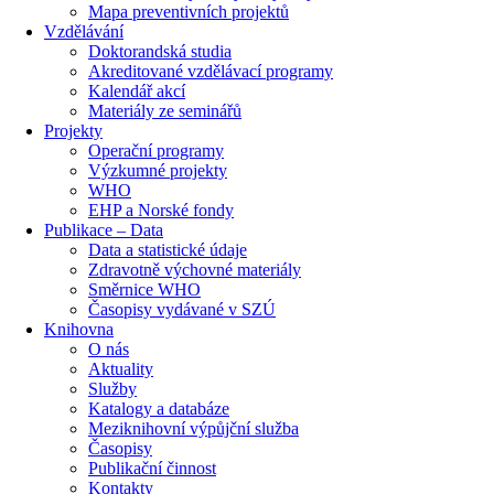
Mapa preventivních projektů
Vzdělávání
Doktorandská studia
Akreditované vzdělávací programy
Kalendář akcí
Materiály ze seminářů
Projekty
Operační programy
Výzkumné projekty
WHO
EHP a Norské fondy
Publikace – Data
Data a statistické údaje
Zdravotně výchovné materiály
Směrnice WHO
Časopisy vydávané v SZÚ
Knihovna
O nás
Aktuality
Služby
Katalogy a databáze
Meziknihovní výpůjční služba
Časopisy
Publikační činnost
Kontakty