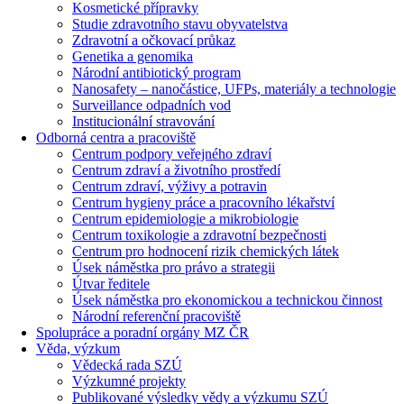
Kosmetické přípravky
Studie zdravotního stavu obyvatelstva
Zdravotní a očkovací průkaz
Genetika a genomika
Národní antibiotický program
Nanosafety – nanočástice, UFPs, materiály a technologie
Surveillance odpadních vod
Institucionální stravování
Odborná centra a pracoviště
Centrum podpory veřejného zdraví
Centrum zdraví a životního prostředí
Centrum zdraví, výživy a potravin
Centrum hygieny práce a pracovního lékařství
Centrum epidemiologie a mikrobiologie
Centrum toxikologie a zdravotní bezpečnosti
Centrum pro hodnocení rizik chemických látek
Úsek náměstka pro právo a strategii
Útvar ředitele
Úsek náměstka pro ekonomickou a technickou činnost
Národní referenční pracoviště
Spolupráce a poradní orgány MZ ČR
Věda, výzkum
Vědecká rada SZÚ
Výzkumné projekty
Publikované výsledky vědy a výzkumu SZÚ