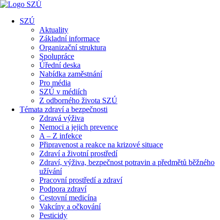
SZÚ
Aktuality
Základní informace
Organizační struktura
Spolupráce
Úřední deska
Nabídka zaměstnání
Pro média
SZÚ v médiích
Z odborného života SZÚ
Témata zdraví a bezpečnosti
Zdravá výživa
Nemoci a jejich prevence
A – Z infekce
Připravenost a reakce na krizové situace
Zdraví a životní prostředí
Zdraví, výživa, bezpečnost potravin a předmětů běžného
užívání
Pracovní prostředí a zdraví
Podpora zdraví
Cestovní medicína
Vakcíny a očkování
Pesticidy