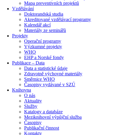
Mapa preventivních projektů
Vzdělávání
Doktorandská studia
Akreditované vzdělávací programy
Kalendář akcí
Materiály ze seminářů
Projekty
Operační programy
Výzkumné projekty
WHO
EHP a Norské fondy
Publikace – Data
Data a statistické údaje
Zdravotně výchovné materiály
Směrnice WHO
Časopisy vydávané v SZÚ
Knihovna
O nás
Aktuality
Služby
Katalogy a databáze
Meziknihovní výpůjční služba
Časopisy
Publikační činnost
Kontakty