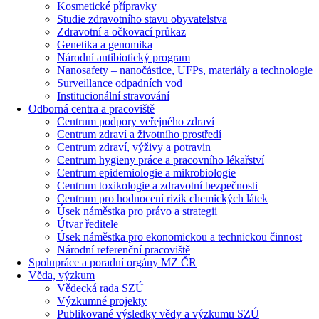
Kosmetické přípravky
Studie zdravotního stavu obyvatelstva
Zdravotní a očkovací průkaz
Genetika a genomika
Národní antibiotický program
Nanosafety – nanočástice, UFPs, materiály a technologie
Surveillance odpadních vod
Institucionální stravování
Odborná centra a pracoviště
Centrum podpory veřejného zdraví
Centrum zdraví a životního prostředí
Centrum zdraví, výživy a potravin
Centrum hygieny práce a pracovního lékařství
Centrum epidemiologie a mikrobiologie
Centrum toxikologie a zdravotní bezpečnosti
Centrum pro hodnocení rizik chemických látek
Úsek náměstka pro právo a strategii
Útvar ředitele
Úsek náměstka pro ekonomickou a technickou činnost
Národní referenční pracoviště
Spolupráce a poradní orgány MZ ČR
Věda, výzkum
Vědecká rada SZÚ
Výzkumné projekty
Publikované výsledky vědy a výzkumu SZÚ