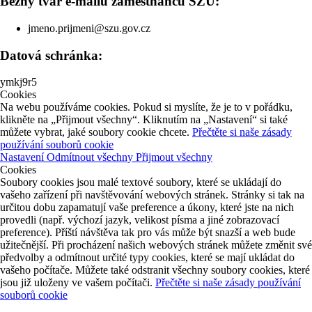
Běžný tvar e-mailu zaměstnanců SZÚ:
jmeno.prijmeni@szu.gov.cz
Datová schránka:
ymkj9r5
Cookies
Na webu používáme cookies. Pokud si myslíte, že je to v pořádku,
klikněte na „Přijmout všechny“. Kliknutím na „Nastavení“ si také
můžete vybrat, jaké soubory cookie chcete.
Přečtěte si naše zásady
používání souborů cookie
Nastavení
Odmítnout všechny
Přijmout všechny
Cookies
Soubory cookies jsou malé textové soubory, které se ukládají do
vašeho zařízení při navštěvování webových stránek. Stránky si tak na
určitou dobu zapamatují vaše preference a úkony, které jste na nich
provedli (např. výchozí jazyk, velikost písma a jiné zobrazovací
preference). Příští návštěva tak pro vás může být snazší a web bude
užitečnější. Při procházení našich webových stránek můžete změnit své
předvolby a odmítnout určité typy cookies, které se mají ukládat do
vašeho počítače. Můžete také odstranit všechny soubory cookies, které
jsou již uloženy ve vašem počítači.
Přečtěte si naše zásady používání
souborů cookie