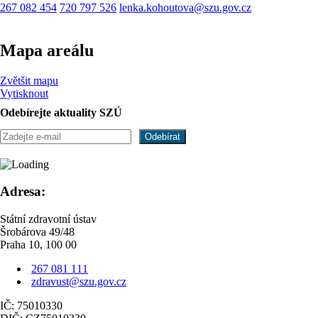
267 082 454
720 797 526
lenka.kohoutova@szu.gov.cz
Mapa areálu
Zvětšit mapu
Vytisknout
Odebírejte aktuality SZÚ
Adresa:
Státní zdravotní ústav
Šrobárova 49/48
Praha 10, 100 00
267 081 111
zdravust@szu.gov.cz
IČ: 75010330