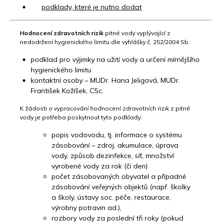
podklady, které je nutno dodat
Hodnocení zdravotních rizik
pitné vody vyplývající z
nedodržení hygienického limitu dle vyhlášky č. 252/2004 Sb.
podklad pro výjimky na užití vody a určení mírnějšího
hygienického limitu
kontaktní osoby – MUDr. Hana Jeligová, MUDr.
František Kožíšek, CSc.
K žádosti o vypracování hodnocení zdravotních rizik z pitné
vody je potřeba poskytnout tyto podklady:
popis vodovodu, tj. informace o systému
zásobování – zdroj, akumulace, úprava
vody, způsob dezinfekce, síť, množství
vyrobené vody za rok (či den)
počet zásobovaných obyvatel a případné
zásobování veřejných objektů (např. školky
a školy, ústavy soc. péče, restaurace,
výrobny potravin ad.),
rozbory vody za poslední tři roky (pokud