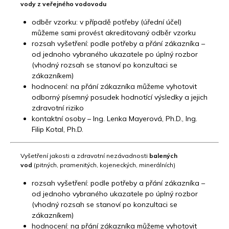
vody
z veřejného vodovodu
odběr vzorku: v případě potřeby (úřední účel)
můžeme sami provést akreditovaný odběr vzorku
rozsah vyšetření: podle potřeby a přání zákazníka –
od jednoho vybraného ukazatele po úplný rozbor
(vhodný rozsah se stanoví po konzultaci se
zákazníkem)
hodnocení: na přání zákazníka můžeme vyhotovit
odborný písemný posudek hodnotící výsledky a jejich
zdravotní riziko
kontaktní osoby – Ing. Lenka Mayerová, Ph.D., Ing.
Filip Kotal, Ph.D.
Vyšetření jakosti a zdravotní nezávadnosti
balených
vod
(pitných, pramenitých, kojeneckých, minerálních)
rozsah vyšetření: podle potřeby a přání zákazníka –
od jednoho vybraného ukazatele po úplný rozbor
(vhodný rozsah se stanoví po konzultaci se
zákazníkem)
hodnocení: na přání zákazníka můžeme vyhotovit