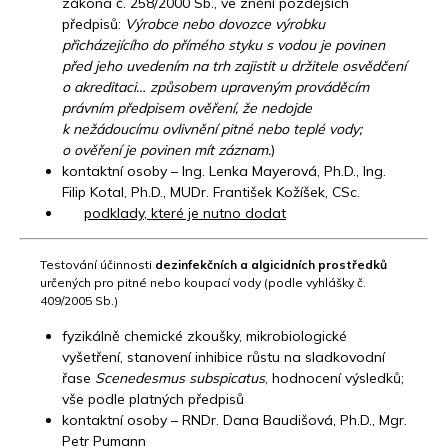
zákona č. 258/2000 Sb., ve znění pozdějších
předpisů:
Výrobce nebo dovozce výrobku
přicházejícího do přímého styku s vodou je povinen
před jeho uvedením na trh zajistit u držitele osvědčení
o akreditaci… způsobem upraveným prováděcím
právním předpisem ověření, že nedojde
k nežádoucímu ovlivnění pitné nebo teplé vody;
o ověření je povinen mít záznam.
)
kontaktní osoby – Ing. Lenka Mayerová, Ph.D., Ing.
Filip Kotal, Ph.D., MUDr. František Kožíšek, CSc.
podklady, které je nutno dodat
Testování účinnosti
dezinfekčních a algicidních prostředků
určených pro pitné nebo koupací vody (podle vyhlášky č.
409/2005 Sb.)
fyzikálně chemické zkoušky, mikrobiologické
vyšetření, stanovení inhibice růstu na sladkovodní
řase
Scenedesmus subspicatus
, hodnocení výsledků;
vše podle platných předpisů
kontaktní osoby – RNDr. Dana Baudišová, Ph.D., Mgr.
Petr Pumann