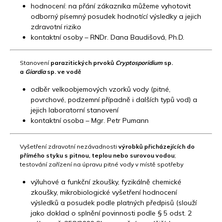
hodnocení: na přání zákazníka můžeme vyhotovit
odborný písemný posudek hodnotící výsledky a jejich
zdravotní riziko
kontaktní osoby – RNDr. Dana Baudišová, Ph.D.
Stanovení
parazitických prvoků
Cryptosporidium
sp.
a
Giardia
sp.
ve vodě
odběr velkoobjemových vzorků vody (pitné,
povrchové, podzemní případně i dalších typů vod) a
jejich laboratorní stanovení
kontaktní osoba – Mgr. Petr Pumann
Vyšetření zdravotní nezávadnosti
výrobků
přicházejících do
přímého styku s pitnou, teplou nebo surovou vodou
;
testování zařízení na úpravu pitné vody v místě spotřeby
výluhové a funkční zkoušky, fyzikálně chemické
zkoušky, mikrobiologické vyšetření hodnocení
výsledků a posudek podle platných předpisů (slouží
jako doklad o splnění povinnosti podle § 5 odst. 2