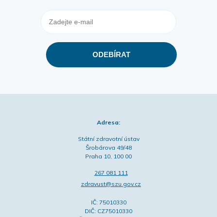
Adresa:
Státní zdravotní ústav
Šrobárova 49/48
Praha 10, 100 00
267 081 111
zdravust@szu.gov.cz
IČ: 75010330
DIČ: CZ75010330