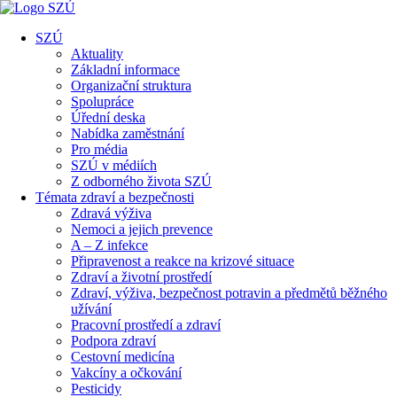
SZÚ
Aktuality
Základní informace
Organizační struktura
Spolupráce
Úřední deska
Nabídka zaměstnání
Pro média
SZÚ v médiích
Z odborného života SZÚ
Témata zdraví a bezpečnosti
Zdravá výživa
Nemoci a jejich prevence
A – Z infekce
Připravenost a reakce na krizové situace
Zdraví a životní prostředí
Zdraví, výživa, bezpečnost potravin a předmětů běžného
užívání
Pracovní prostředí a zdraví
Podpora zdraví
Cestovní medicína
Vakcíny a očkování
Pesticidy