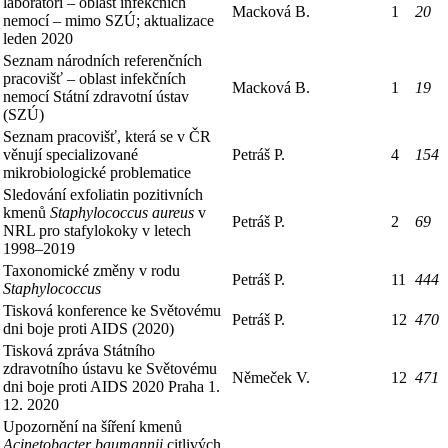
laboratoří – oblast infekčních
Macková B.
1
20
nemocí – mimo SZÚ; aktualizace
leden 2020
Seznam národních referenčních
pracovišť – oblast infekčních
Macková B.
1
19
nemocí Státní zdravotní ústav
(SZÚ)
Seznam pracovišť, která se v ČR
věnují specializované
Petráš P.
4
154
mikrobiologické problematice
Sledování exfoliatin pozitivních
kmenů
Staphylococcus aureus
v
Petráš P.
2
69
NRL pro stafylokoky v letech
1998–2019
Taxonomické změny v rodu
Petráš P.
11
444
Staphylococcus
Tisková konference ke Světovému
Petráš P.
12
470
dni boje proti AIDS (2020)
Tisková zpráva Státního
zdravotního ústavu ke Světovému
Němeček V.
12
471
dni boje proti AIDS 2020 Praha 1.
12. 2020
Upozornění na šíření kmenů
Acinetobacter baumannii
citlivých