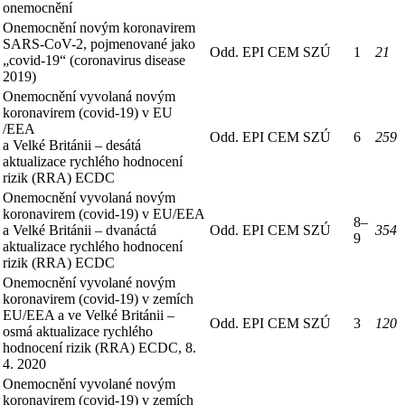
onemocnění
Onemocnění novým koronavirem
SARS-CoV-2, pojmenované jako
Odd. EPI CEM SZÚ
1
21
„covid-19“ (coronavirus disease
2019)
Onemocnění vyvolaná novým
koronavirem (covid-19) v EU
/EEA
Odd. EPI CEM SZÚ
6
259
a Velké Británii – desátá
aktualizace rychlého hodnocení
rizik (RRA) ECDC
Onemocnění vyvolaná novým
koronavirem (covid-19) v EU/EEA
8–
a Velké Británii – dvanáctá
Odd. EPI CEM SZÚ
354
9
aktualizace rychlého hodnocení
rizik (RRA) ECDC
Onemocnění vyvolané novým
koronavirem (covid-19) v zemích
EU/EEA a ve Velké Británii –
Odd. EPI CEM SZÚ
3
120
osmá aktualizace rychlého
hodnocení rizik (RRA) ECDC, 8.
4. 2020
Onemocnění vyvolané novým
koronavirem (covid-19) v zemích