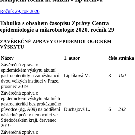
Ročník 29, rok 2020
Tabulka s obsahem časopisu Zprávy Centra
epidemiologie a mikrobiologie 2020, ročník 29
ZÁVĚREČNÉ
ZPRÁVY O
EPIDEMIOLOGICKÉM
VÝSKYTU
Název
1. autor
číslo
stránka
Závěrečná zpráva o
epidemickém výskytu akutní
gastroenteritidy u zaměstnanců
Liptáková M.
3
100
dvou velkých institucí v Praze,
prosinec 2019
Závěrečná zpráva o
epidemickém výskytu akutních
gastroenteritid bez prokázaného
původce (dg. A09) na oddělení
Duchajová L.
6
242
následné péče v nemocnici ve
Středočeském kraji, červenec,
2019
Závěrečná zpráva o