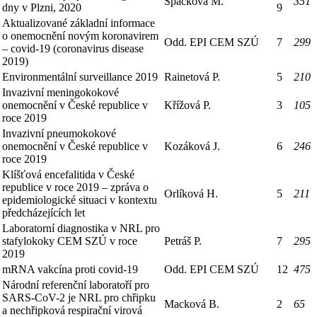
Špačková M.
351
dny v Plzni, 2020
9
Aktualizované základní informace
o onemocnění novým koronavirem
Odd. EPI CEM SZÚ
7
299
– covid-19 (coronavirus disease
2019)
Environmentální surveillance 2019
Rainetová P.
5
210
Invazivní meningokokové
onemocnění v České republice v
Křížová P.
3
105
roce 2019
Invazivní pneumokokové
onemocnění v České republice v
Kozáková J.
6
246
roce 2019
Klíšťová encefalitida v České
republice v roce 2019 – zpráva o
Orlíková H.
5
211
epidemiologické situaci v kontextu
předcházejících let
Laboratorní diagnostika v NRL pro
stafylokoky CEM SZÚ v roce
Petráš P.
7
295
2019
mRNA vakcína proti covid-19
Odd. EPI CEM SZÚ
12
475
Národní referenční laboratoří pro
SARS-CoV-2 je NRL pro chřipku
Macková B.
2
65
a nechřipková respirační virová