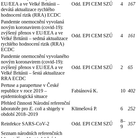
EU/EEA a ve Velké Británii –
Odd. EPI CEM SZÚ
4
167
devátá aktualizace rychlého
hodnocení rizik (RRA) ECDC
Pandemie onemocnění vyvolaná
novým koronavirem (covid-19):
zvýšený přenos v EU/EEA a ve
Odd. EPI CEM SZÚ
4
161
Velké Británii – sedmá aktualizace
rychlého hodnocení rizik (RRA)
ECDC
Pandemie onemocnění vyvolaného
novým koronavirem (covid-19):
zvýšený přenos v EU/EEA a ve
Odd. EPI CEM SZÚ
2
65
Velké Británii – šestá aktualizace
RRA ECDC
Pertuse a parapertuse v České
republice v roce 2019 –
Fabiánová K.
10
402
epidemiologická situace
Přehled činnosti Národní referenční
laboratoře pro
E. coli
a shigely v
Klimešová P.
6
252
období 2018–2019
8–
Reinfekce SARS-CoV-2
Odd. EPI CEM SZÚ
357
9
Seznam národních referenčních