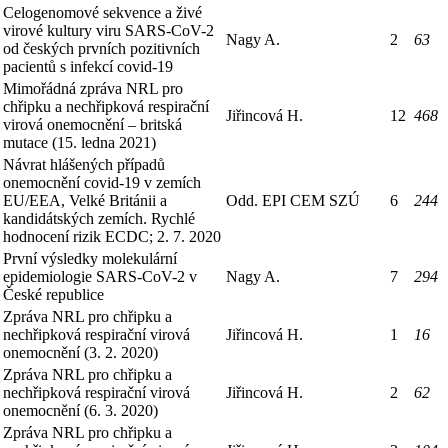
Celogenomové sekvence a živé
virové kultury viru SARS-CoV-2
Nagy A.
2
63
od českých prvních pozitivních
pacientů s infekcí covid-19
Mimořádná zpráva NRL pro
chřipku a nechřipková respirační
Jiřincová H.
12
468
virová onemocnění – britská
mutace (15. ledna 2021)
Návrat hlášených případů
onemocnění covid-19 v zemích
EU/EEA, Velké Británii a
Odd. EPI CEM SZÚ
6
244
kandidátských zemích. Rychlé
hodnocení rizik ECDC; 2. 7. 2020
První výsledky molekulární
epidemiologie SARS-CoV-2 v
Nagy A.
7
294
České republice
Zpráva NRL pro chřipku a
nechřipková respirační virová
Jiřincová H.
1
16
onemocnění (3. 2. 2020)
Zpráva NRL pro chřipku a
nechřipková respirační virová
Jiřincová H.
2
62
onemocnění (6. 3. 2020)
Zpráva NRL pro chřipku a