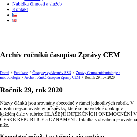
Nabídka činnosti a služeb
Kontakt
Archív ročníků časopisu Zprávy CEM
Domů
/
Publikace
/
Časopisy vydávané v SZÚ
/
Zprávy Centra epidemiologie a
mikrobiologie
/
Archív ročníků časopisu Zprávy CEM
/
Ročník 29, rok 2020
Ročník 29, rok 2020
Názvy článků jsou srovnány abecedně v rámci jednotlivých rubrik. V
obsahu nejsou uvedeny příspěvky, které se pravidelně opakují v
každém čísle v rubrice HLÁŠENÍ INFEKČNÍCH ONEMOCNĚNÍ V
ČESKÉ REPUBLICE a OZNÁMENÍ. Tabulka s obsahem je uvedena
níže.
Kompletní ročník ke stažení v zip archivu