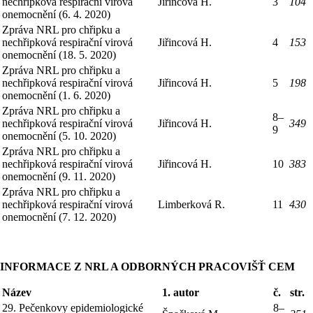
nechřipková respirační virová
Jiřincová H.
3
104
onemocnění (6. 4. 2020)
Zpráva NRL pro chřipku a
nechřipková respirační virová
Jiřincová H.
4
153
onemocnění (18. 5. 2020)
Zpráva NRL pro chřipku a
nechřipková respirační virová
Jiřincová H.
5
198
onemocnění (1. 6. 2020)
Zpráva NRL pro chřipku a
8–
nechřipková respirační virová
Jiřincová H.
349
9
onemocnění (5. 10. 2020)
Zpráva NRL pro chřipku a
nechřipková respirační virová
Jiřincová H.
10
383
onemocnění (9. 11. 2020)
Zpráva NRL pro chřipku a
nechřipková respirační virová
Limberková R.
11
430
onemocnění (7. 12. 2020)
INFORMACE Z NRL A ODBORNÝCH PRACOVIŠŤ CEM
Název
1. autor
č.
str.
29. Pečenkovy epidemiologické
8–