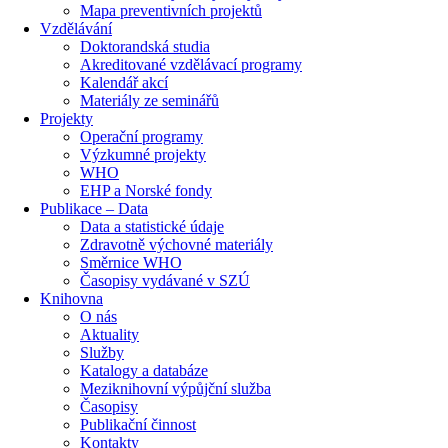
Mapa preventivních projektů
Vzdělávání
Doktorandská studia
Akreditované vzdělávací programy
Kalendář akcí
Materiály ze seminářů
Projekty
Operační programy
Výzkumné projekty
WHO
EHP a Norské fondy
Publikace – Data
Data a statistické údaje
Zdravotně výchovné materiály
Směrnice WHO
Časopisy vydávané v SZÚ
Knihovna
O nás
Aktuality
Služby
Katalogy a databáze
Meziknihovní výpůjční služba
Časopisy
Publikační činnost
Kontakty