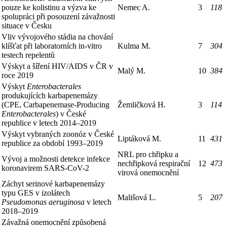
pouze ke kolistinu a výzva ke
Nemec A.
3
118
spolupráci při posouzení závažnosti
situace v Česku
Vliv vývojového stádia na chování
klíšťat při laboratorních in-vitro
Kulma M.
7
304
testech repelentů
Výskyt a šíření HIV/AIDS v ČR v
Malý M.
10
384
roce 2019
Výskyt
Enterobacterales
produkujících karbapenemázy
(CPE, Carbapenemase-Producing
Žemličková H.
3
114
Enterobacterales
) v České
republice v letech 2014–2019
Výskyt vybraných zoonóz v České
Liptáková M.
11
431
republice za období 1993–2019
NRL pro chřipku a
Vývoj a možnosti detekce infekce
nechřipková respirační
12
473
koronavirem SARS-CoV-2
virová onemocnění
Záchyt serinové karbapenemázy
typu GES v izolátech
Mališová L.
5
207
Pseudomonas aeruginosa
v letech
2018–2019
Závažná onemocnění způsobená