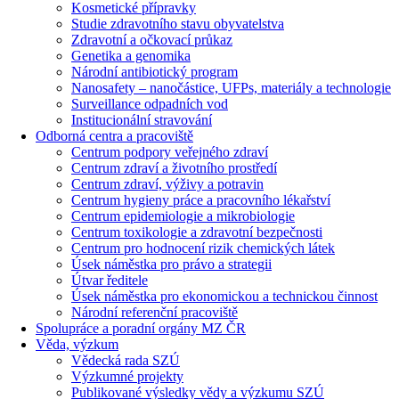
Kosmetické přípravky
Studie zdravotního stavu obyvatelstva
Zdravotní a očkovací průkaz
Genetika a genomika
Národní antibiotický program
Nanosafety – nanočástice, UFPs, materiály a technologie
Surveillance odpadních vod
Institucionální stravování
Odborná centra a pracoviště
Centrum podpory veřejného zdraví
Centrum zdraví a životního prostředí
Centrum zdraví, výživy a potravin
Centrum hygieny práce a pracovního lékařství
Centrum epidemiologie a mikrobiologie
Centrum toxikologie a zdravotní bezpečnosti
Centrum pro hodnocení rizik chemických látek
Úsek náměstka pro právo a strategii
Útvar ředitele
Úsek náměstka pro ekonomickou a technickou činnost
Národní referenční pracoviště
Spolupráce a poradní orgány MZ ČR
Věda, výzkum
Vědecká rada SZÚ
Výzkumné projekty
Publikované výsledky vědy a výzkumu SZÚ