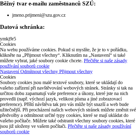
Běžný tvar e-mailu zaměstnanců SZÚ:
jmeno.prijmeni@szu.gov.cz
Datová schránka:
ymkj9r5
Cookies
Na webu používáme cookies. Pokud si myslíte, že je to v pořádku,
klikněte na „Přijmout všechny“. Kliknutím na „Nastavení“ si také
můžete vybrat, jaké soubory cookie chcete.
Přečtěte si naše zásady
používání souborů cookie
Nastavení
Odmítnout všechny
Přijmout všechny
Cookies
Soubory cookies jsou malé textové soubory, které se ukládají do
vašeho zařízení při navštěvování webových stránek. Stránky si tak na
určitou dobu zapamatují vaše preference a úkony, které jste na nich
provedli (např. výchozí jazyk, velikost písma a jiné zobrazovací
preference). Příští návštěva tak pro vás může být snazší a web bude
užitečnější. Při procházení našich webových stránek můžete změnit své
předvolby a odmítnout určité typy cookies, které se mají ukládat do
vašeho počítače. Můžete také odstranit všechny soubory cookies, které
jsou již uloženy ve vašem počítači.
Přečtěte si naše zásady používání
souborů cookie