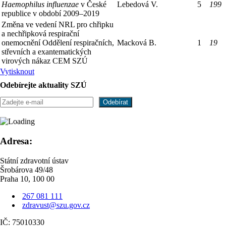
Haemophilus influenzae
v České
Lebedová V.
5
199
republice v období 2009–2019
Změna ve vedení NRL pro chřipku
a nechřipková respirační
onemocnění Oddělení respiračních,
Macková B.
1
19
střevních a exantematických
virových nákaz CEM SZÚ
Vytisknout
Odebírejte aktuality SZÚ
Adresa:
Státní zdravotní ústav
Šrobárova 49/48
Praha 10, 100 00
267 081 111
zdravust@szu.gov.cz
IČ: 75010330