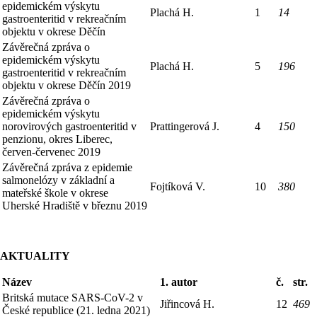
epidemickém výskytu
Plachá H.
1
14
gastroenteritid v rekreačním
objektu v okrese Děčín
Závěrečná zpráva o
epidemickém výskytu
Plachá H.
5
196
gastroenteritid v rekreačním
objektu v okrese Děčín 2019
Závěrečná zpráva o
epidemickém výskytu
norovirových gastroenteritid v
Prattingerová J.
4
150
penzionu, okres Liberec,
červen-červenec 2019
Závěrečná zpráva z epidemie
salmonelózy v základní a
Fojtíková V.
10
380
mateřské škole v okrese
Uherské Hradiště v březnu 2019
AKTUALITY
Název
1. autor
č.
str.
Britská mutace SARS-CoV-2 v
Jiřincová H.
12
469
České republice (21. ledna 2021)